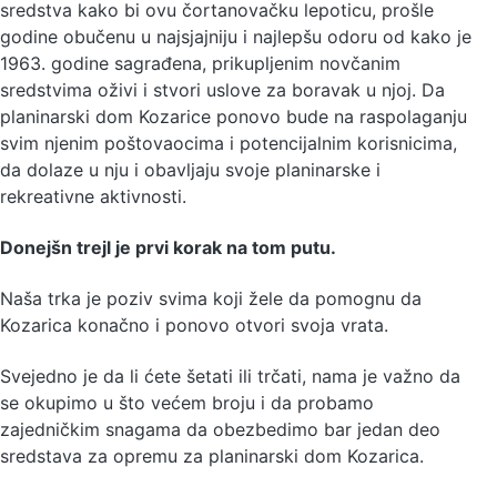
sredstva kako bi ovu čortanovačku lepoticu, prošle
godine obučenu u najsjajniju i najlepšu odoru od kako je
1963. godine sagrađena, prikupljenim novčanim
sredstvima oživi i stvori uslove za boravak u njoj. Da
planinarski dom Kozarice ponovo bude na raspolaganju
svim njenim poštovaocima i potencijalnim korisnicima,
da dolaze u nju i obavljaju svoje planinarske i
rekreativne aktivnosti.
Donejšn trejl je prvi korak na tom putu.
Naša trka je poziv svima koji žele da pomognu da
Kozarica konačno i ponovo otvori svoja vrata.
Svejedno je da li ćete šetati ili trčati, nama je važno da
se okupimo u što većem broju i da probamo
zajedničkim snagama da obezbedimo bar jedan deo
sredstava za opremu za planinarski dom Kozarica.