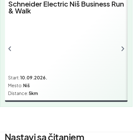
Schneider Electric Niš Business Run
Sc
& Walk
Bu
Start:
10.09.2026.
Star
Mesto:
Niš
Mes
Distance:
5km
Dist
Nastavi sa čitanjem