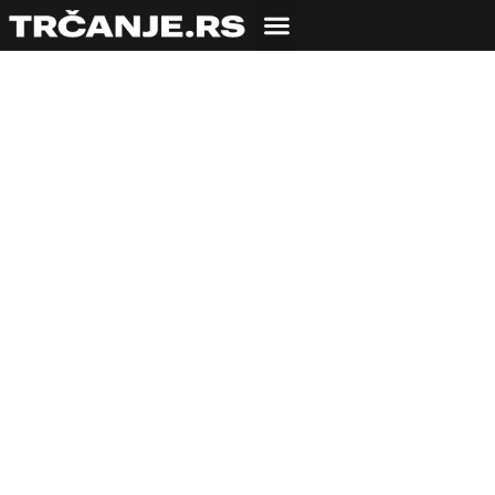
DONEJŠN TREJL –
NAJAVA
14.05.2024
Uroš Zmijanac
4 min čitanja