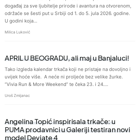
događaj za sve ljubitelje prirode i avantura na otvorenom,
održaće se šesti put u Srbiji od 1. do 5. jula 2026. godine.
U godini koja…
Milica Luković
APRIL U BEOGRADU, ali maj u Banjaluci!
Tako izgleda kalendar trkača koji ne pristaje na dovoljno i
uvijek hoće više. A neće ni proljeće bez velike žurke.
“Vivia Run & More Weekend” te čeka 23. i 24.…
Uroš Zmijanac
Angelina Topić inspirisala trkače: u
PUMA prodavnici u Galeriji testiran novi
model Deviate 4