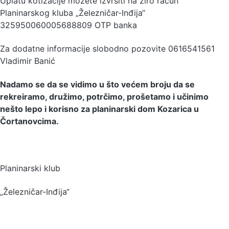
Uplatu kotizacije možete izvršiti na žiro račun
Planinarskog kluba „Železničar-Inđija“
325950060005688809 OTP banka
Za dodatne informacije slobodno pozovite 0616541561
Vladimir Banić
Nadamo se da se vidimo u što većem broju da se
rekreiramo, družimo, potrčimo, prošetamo i učinimo
nešto lepo i korisno za planinarski dom Kozarica u
Čortanovcima.
Planinarski klub
„Železničar-Inđija“