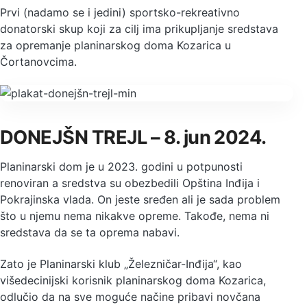
Prvi (nadamo se i jedini) sportsko-rekreativno
donatorski skup koji za cilj ima prikupljanje sredstava
za opremanje planinarskog doma Kozarica u
Čortanovcima.
DONEJŠN TREJL –
8. jun 2024.
Planinarski dom je u 2023. godini u potpunosti
renoviran a sredstva su obezbedili Opština Inđija i
Pokrajinska vlada. On jeste sređen ali je sada problem
što u njemu nema nikakve opreme. Takođe, nema ni
sredstava da se ta oprema nabavi.
Zato je Planinarski klub „Železničar-Inđija“, kao
višedecinijski korisnik planinarskog doma Kozarica,
odlučio da na sve moguće načine pribavi novčana