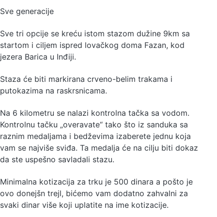
Sve generacije
Sve tri opcije se kreću istom stazom dužine 9km sa
startom i ciljem ispred lovačkog doma Fazan, kod
jezera Barica u Inđiji.
Staza će biti markirana crveno-belim trakama i
putokazima na raskrsnicama.
Na 6 kilometru se nalazi kontrolna tačka sa vodom.
Kontrolnu tačku „overavate“ tako što iz sanduka sa
raznim medaljama i bedževima izaberete jednu koja
vam se najviše sviđa. Ta medalja će na cilju biti dokaz
da ste uspešno savladali stazu.
Minimalna kotizacija za trku je 500 dinara a pošto je
ovo donejšn trejl, bićemo vam dodatno zahvalni za
svaki dinar više koji uplatite na ime kotizacije.