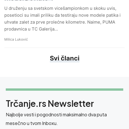
U druženju sa svetskom vicešampionkom u skoku uvis,
posetioci su imali priliku da testiraju nove modele patika i
uhvate zalet za prve prolećne kilometre. Naime, PUMA
prodavnica u TC Galerija…
Milica Luković
Svi članci
Trčanje.rs Newsletter
Najbolje vesti i pogodnosti maksimalno dva puta
mesečno u tvom Inboxu.