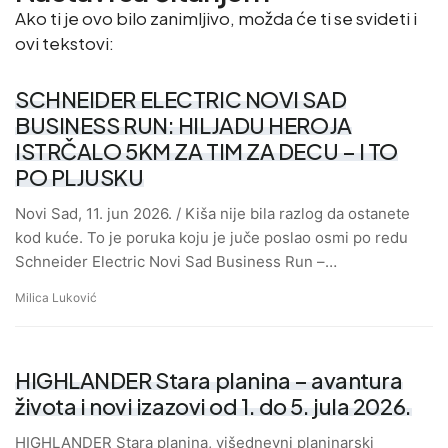
Ako ti je ovo bilo zanimljivo, možda će ti se svideti i
ovi tekstovi:
SCHNEIDER ELECTRIC NOVI SAD
BUSINESS RUN: HILJADU HEROJA
ISTRČALO 5KM ZA TIM ZA DECU – I TO
PO PLJUSKU
Novi Sad, 11. jun 2026. / Kiša nije bila razlog da ostanete
kod kuće. To je poruka koju je juče poslao osmi po redu
Schneider Electric Novi Sad Business Run –…
Milica Luković
HIGHLANDER Stara planina – avantura
života i novi izazovi od 1. do 5. jula 2026.
HIGHLANDER Stara planina, višednevni planinarski