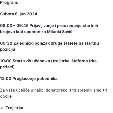
Program:
Subota 8. jun 2024.
08:00 – 09:45 Prijavljivanje i preuzimanje startnih
brojeva kod spomenika Milunki Savić
09:30 Zajednički polazak druge štafete na startnu
poziciju
10:00 Start svih učesnika (trejl trka, štafetna trka,
pešaci)
12:00 Proglašenje pobednika
Za vaše učešće u našoj donatorskoj trci spremili smo tri
opcije:
Trejl trka