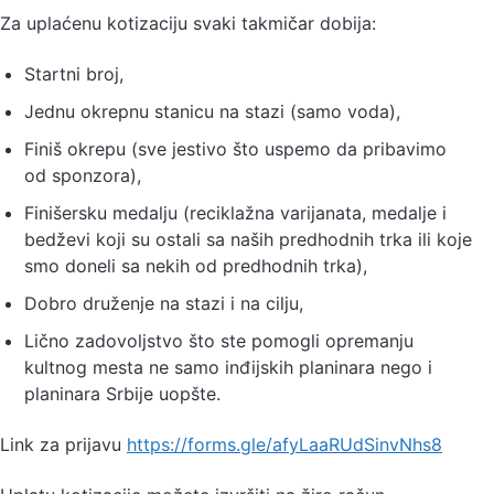
Za uplaćenu kotizaciju svaki takmičar dobija:
Startni broj,
Jednu okrepnu stanicu na stazi (samo voda),
Finiš okrepu (sve jestivo što uspemo da pribavimo
od sponzora),
Finišersku medalju (reciklažna varijanata, medalje i
bedževi koji su ostali sa naših predhodnih trka ili koje
smo doneli sa nekih od predhodnih trka),
Dobro druženje na stazi i na cilju,
Lično zadovoljstvo što ste pomogli opremanju
kultnog mesta ne samo inđijskih planinara nego i
planinara Srbije uopšte.
Link za prijavu
https://forms.gle/afyLaaRUdSinvNhs8