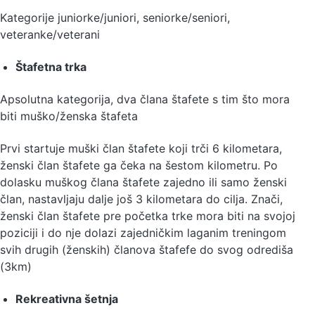
Kategorije juniorke/juniori, seniorke/seniori,
veteranke/veterani
Štafetna trka
Apsolutna kategorija, dva člana štafete s tim što mora
biti muško/ženska štafeta
Prvi startuje muški član štafete koji trči 6 kilometara,
ženski član štafete ga čeka na šestom kilometru. Po
dolasku muškog člana štafete zajedno ili samo ženski
član, nastavljaju dalje još 3 kilometara do cilja. Znači,
ženski član štafete pre početka trke mora biti na svojoj
poziciji i do nje dolazi zajedničkim laganim treningom
svih drugih (ženskih) članova štafefe do svog odrediša
(3km)
Rekreativna šetnja