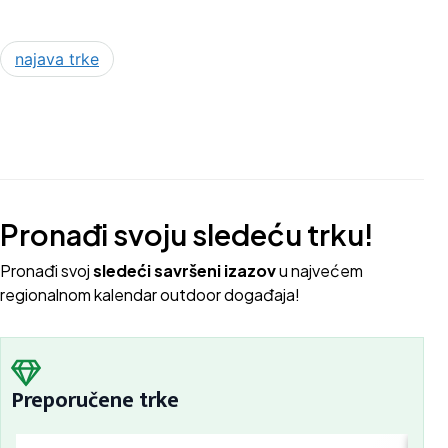
najava trke
Pronađi svoju sledeću trku!
Pron
ađi svoj
sledeći savršeni izazov
u najvećem
regionalnom kalendar outdoor događaja!
Preporučene trke