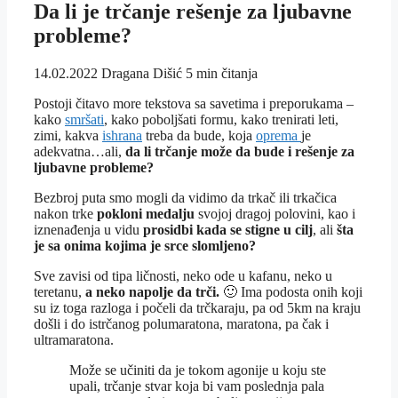
Da li je trčanje rešenje za ljubavne
probleme?
14.02.2022
Dragana Dišić
5 min čitanja
Postoji čitavo more tekstova sa savetima i preporukama –
kako
smršati
, kako poboljšati formu, kako trenirati leti,
zimi, kakva
ishrana
treba da bude, koja
oprema
je
adekvatna…ali,
da li trčanje može da bude i rešenje za
ljubavne probleme?
Bezbroj puta smo mogli da vidimo da trkač ili trkačica
nakon trke
pokloni medalju
svojoj dragoj polovini, kao i
iznenađenja u vidu
prosidbi kada se stigne u cilj
, ali
šta
je sa onima kojima je srce slomljeno?
Sve zavisi od tipa ličnosti, neko ode u kafanu, neko u
teretanu,
a neko napolje da trči.
🙂 Ima podosta onih koji
su iz toga razloga i počeli da trčkaraju, pa od 5km na kraju
došli i do istrčanog polumaratona, maratona, pa čak i
ultramaratona.
Može se učiniti da je tokom agonije u koju ste
upali, trčanje stvar koja bi vam poslednja pala