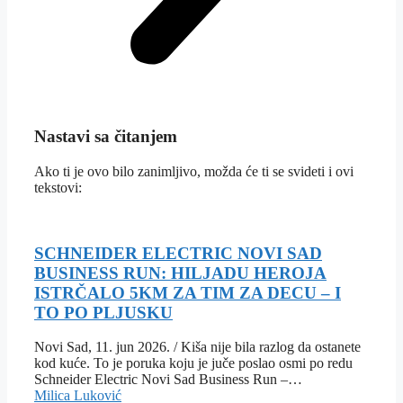
Nastavi sa čitanjem
Ako ti je ovo bilo zanimljivo, možda će ti se svideti i ovi
tekstovi:
SCHNEIDER ELECTRIC NOVI SAD
BUSINESS RUN: HILJADU HEROJA
ISTRČALO 5KM ZA TIM ZA DECU – I
TO PO PLJUSKU
Novi Sad, 11. jun 2026. / Kiša nije bila razlog da ostanete
kod kuće. To je poruka koju je juče poslao osmi po redu
Schneider Electric Novi Sad Business Run –…
Milica Luković