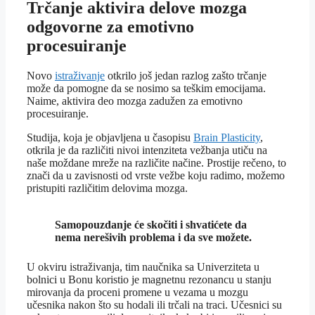
Trčanje aktivira delove mozga
odgovorne za emotivno
procesuiranje
Novo
istraživanje
otkrilo još jedan razlog zašto trčanje
može da pomogne da se nosimo sa teškim emocijama.
Naime, aktivira deo mozga zadužen za emotivno
procesuiranje.
Studija, koja je objavljena u časopisu
Brain Plasticity
,
otkrila je da različiti nivoi intenziteta vežbanja utiču na
naše moždane mreže na različite načine. Prostije rečeno, to
znači da u zavisnosti od vrste vežbe koju radimo, možemo
pristupiti različitim delovima mozga.
Samopouzdanje će skočiti i shvatićete da
nema nerešivih problema i da sve možete.
U okviru istraživanja, tim naučnika sa Univerziteta u
bolnici u Bonu koristio je magnetnu rezonancu u stanju
mirovanja da proceni promene u vezama u mozgu
učesnika nakon što su hodali ili trčali na traci. Učesnici su