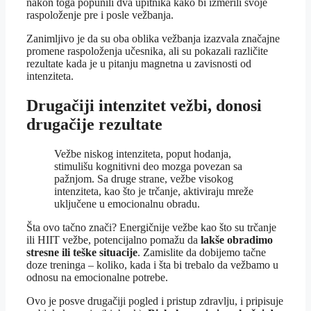
nakon toga popunili dva upitnika kako bi izmerili svoje
raspoloženje pre i posle vežbanja.
Zanimljivo je da su oba oblika vežbanja izazvala značajne
promene raspoloženja učesnika, ali su pokazali različite
rezultate kada je u pitanju magnetna u zavisnosti od
intenziteta.
Drugačiji intenzitet vežbi, donosi
drugačije rezultate
Vežbe niskog intenziteta, poput hodanja,
stimulišu kognitivni deo mozga povezan sa
pažnjom. Sa druge strane, vežbe visokog
intenziteta, kao što je trčanje, aktiviraju mreže
uključene u emocionalnu obradu.
Šta ovo tačno znači? Energičnije vežbe kao što su trčanje
ili HIIT vežbe, potencijalno pomažu da
lakše obradimo
stresne ili teške situacije
. Zamislite da dobijemo tačne
doze treninga – koliko, kada i šta bi trebalo da vežbamo u
odnosu na emocionalne potrebe.
Ovo je posve drugačiji pogled i pristup zdravlju, i pripisuje