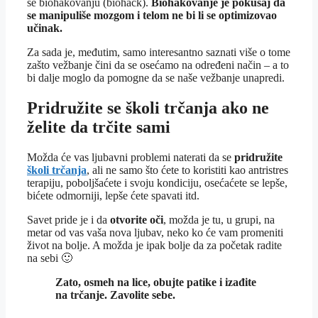
se biohakovanju (biohack).
Biohakovanje je pokušaj da
se manipuliše mozgom i telom ne bi li se optimizovao
učinak.
Za sada je, međutim, samo interesantno saznati više o tome
zašto vežbanje čini da se osećamo na određeni način – a to
bi dalje moglo da pomogne da se naše vežbanje unapredi.
Pridružite se školi trčanja ako ne
želite da trčite sami
Možda će vas ljubavni problemi naterati da se
pridružite
školi trčanja
, ali ne samo što ćete to koristiti kao antristres
terapiju, poboljšaćete i svoju kondiciju, osećaćete se lepše,
bićete odmorniji, lepše ćete spavati itd.
Savet pride je i da
otvorite oči
, možda je tu, u grupi, na
metar od vas vaša nova ljubav, neko ko će vam promeniti
život na bolje.
A možda je ipak bolje da za početak radite
na sebi 🙂
Zato, osmeh na lice, obujte patike i izađite
na trčanje. Zavolite sebe.