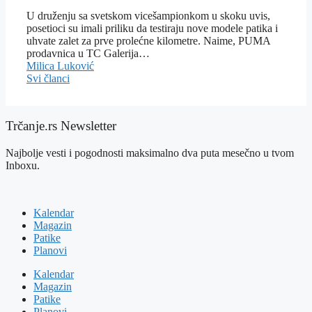
U druženju sa svetskom vicešampionkom u skoku uvis,
posetioci su imali priliku da testiraju nove modele patika i
uhvate zalet za prve prolećne kilometre. Naime, PUMA
prodavnica u TC Galerija…
Milica Luković
Svi članci
Trčanje.rs Newsletter
Najbolje vesti i pogodnosti maksimalno dva puta mesečno u tvom
Inboxu.
Kalendar
Magazin
Patike
Planovi
Kalendar
Magazin
Patike
Planovi