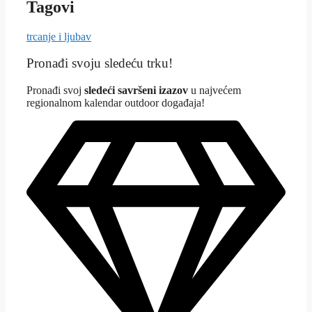
Tagovi
trcanje i ljubav
Pronađi svoju sledeću trku!
Pron
ađi svoj
sledeći savršeni izazov
u najvećem
regionalnom kalendar outdoor događaja!