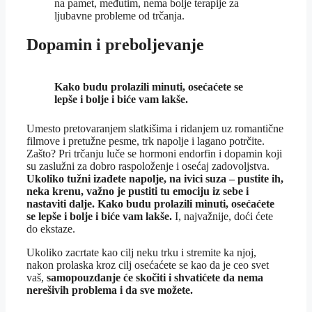
na pamet, međutim, nema bolje terapije za
ljubavne probleme od trčanja.
Dopamin i preboljevanje
Kako budu prolazili minuti, osećaćete se
lepše i bolje i biće vam lakše.
Umesto pretovaranjem slatkišima i ridanjem uz romantične
filmove i pretužne pesme, trk napolje i lagano potrčite.
Zašto? Pri trčanju luče se hormoni endorfin i dopamin koji
su zaslužni za dobro raspoloženje i osećaj zadovoljstva.
Ukoliko tužni izađete napolje, na ivici suza – pustite ih,
neka krenu, važno je pustiti tu emociju iz sebe i
nastaviti dalje. Kako budu prolazili minuti, osećaćete
se lepše i bolje i biće vam lakše.
I, najvažnije, doći ćete
do ekstaze.
Ukoliko zacrtate kao cilj neku trku i stremite ka njoj,
nakon prolaska kroz cilj osećaćete se kao da je ceo svet
vaš,
samopouzdanje će skočiti i shvatićete da nema
nerešivih problema i da sve možete.