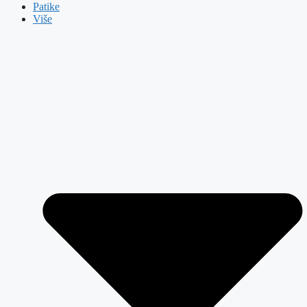
Patike
Više