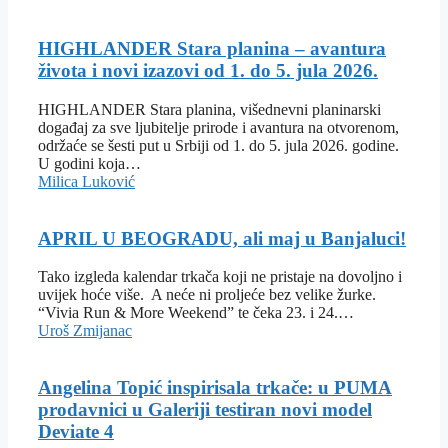
HIGHLANDER Stara planina – avantura
života i novi izazovi od 1. do 5. jula 2026.
HIGHLANDER Stara planina, višednevni planinarski
događaj za sve ljubitelje prirode i avantura na otvorenom,
održaće se šesti put u Srbiji od 1. do 5. jula 2026. godine.
U godini koja…
Milica Luković
APRIL U BEOGRADU, ali maj u Banjaluci!
Tako izgleda kalendar trkača koji ne pristaje na dovoljno i
uvijek hoće više. A neće ni proljeće bez velike žurke.
“Vivia Run & More Weekend” te čeka 23. i 24.…
Uroš Zmijanac
Angelina Topić inspirisala trkače: u PUMA
prodavnici u Galeriji testiran novi model
Deviate 4