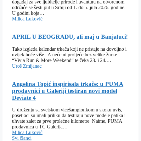
događaj za sve ljubitelje prirode i avantura na otvorenom,
održaće se šesti put u Srbiji od 1. do 5. jula 2026. godine.
U godini koja…
Milica Luković
APRIL U BEOGRADU, ali maj u Banjaluci!
Tako izgleda kalendar trkača koji ne pristaje na dovoljno i
uvijek hoće više. A neće ni proljeće bez velike žurke.
“Vivia Run & More Weekend” te čeka 23. i 24.…
Uroš Zmijanac
Angelina Topić inspirisala trkače: u PUMA
prodavnici u Galeriji testiran novi model
Deviate 4
U druženju sa svetskom vicešampionkom u skoku uvis,
posetioci su imali priliku da testiraju nove modele patika i
uhvate zalet za prve prolećne kilometre. Naime, PUMA
prodavnica u TC Galerija…
Milica Luković
Svi članci