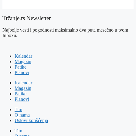
Trčanje.rs Newsletter
Najbolje vesti i pogodnosti maksimalno dva puta mesečno u tvom
Inboxu.
Kalendar
Magazin
Patike
Planovi
Kalendar
Magazin
Patike
Planovi
Tim
O nama
Uslovi korišćenja
Tim