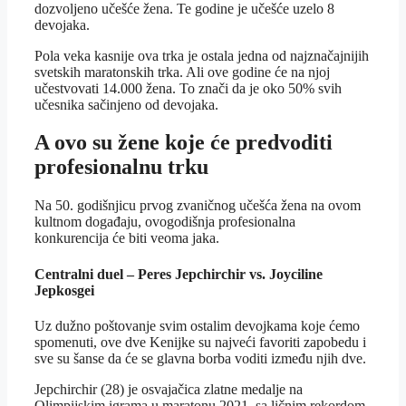
dozvoljeno učešće žena. Te godine je učešće uzelo 8
devojaka.
Pola veka kasnije ova trka je ostala jedna od najznačajnijih
svetskih maratonskih trka. Ali ove godine će na njoj
učestvovati 14.000 žena. To znači da je oko 50% svih
učesnika sačinjeno od devojaka.
A ovo su žene koje će predvoditi
profesionalnu trku
Na 50. godišnjicu prvog zvaničnog učešća žena na ovom
kultnom događaju, ovogodišnja profesionalna
konkurencija će biti veoma jaka.
Centralni duel – Peres Jepchirchir vs. Joyciline
Jepkosgei
Uz dužno poštovanje svim ostalim devojkama koje ćemo
spomenuti, ove dve Kenijke su najveći favoriti zapobedu i
sve su šanse da će se glavna borba voditi između njih dve.
Jepchirchir (28) je osvajačica zlatne medalje na
Olimpijskim igrama u maratonu 2021. sa ličnim rekordom