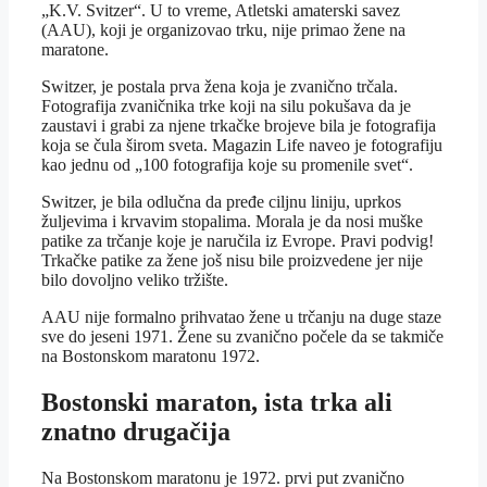
„K.V. Svitzer“. U to vreme, Atletski amaterski savez
(AAU), koji je organizovao trku, nije primao žene na
maratone.
Switzer, je postala prva žena koja je zvanično trčala.
Fotografija zvaničnika trke koji na silu pokušava da je
zaustavi i grabi za njene trkačke brojeve bila je fotografija
koja se čula širom sveta. Magazin Life naveo je fotografiju
kao jednu od „100 fotografija koje su promenile svet“.
Switzer, je bila odlučna da pređe ciljnu liniju, uprkos
žuljevima i krvavim stopalima. Morala je da nosi muške
patike za trčanje koje je naručila iz Evrope. Pravi podvig!
Trkačke patike za žene još nisu bile proizvedene jer nije
bilo dovoljno veliko tržište.
AAU nije formalno prihvatao žene u trčanju na duge staze
sve do jeseni 1971. Žene su zvanično počele da se takmiče
na Bostonskom maratonu 1972.
Bostonski maraton, ista trka ali
znatno drugačija
Na Bostonskom maratonu je 1972. prvi put zvanično