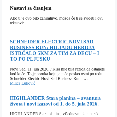
Nastavi sa čitanjem
Ako ti je ovo bilo zanimljivo, možda će ti se svideti i ovi
tekstovi:
SCHNEIDER ELECTRIC NOVI SAD
BUSINESS RUN: HILJADU HEROJA
ISTRČALO 5KM ZA TIM ZA DECU – I
TO PO PLJUSKU
Novi Sad, 11. jun 2026. / Kiša nije bila razlog da ostanete
kod kuće. To je poruka koju je juče poslao osmi po redu
Schneider Electric Novi Sad Business Run –…
Milica Luković
HIGHLANDER Stara planina – avantura
života i novi izazovi od 1. do 5. jula 2026.
HIGHLANDER Stara planina, višednevni planinarski