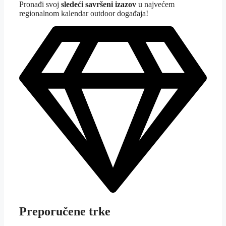
Pron
ađi svoj
sledeći savršeni izazov
u najvećem
regionalnom kalendar outdoor događaja!
Preporučene trke