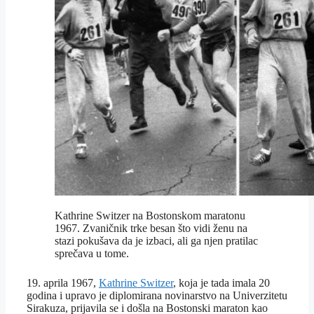
Kathrine Switzer na Bostonskom maratonu
1967. Zvaničnik trke besan što vidi ženu na
stazi pokušava da je izbaci, ali ga njen pratilac
sprečava u tome.
19. aprila 1967,
Kathrine Switzer
, koja je tada imala 20
godina i upravo je diplomirana novinarstvo na Univerzitetu
Sirakuza, prijavila se i došla na Bostonski maraton kao