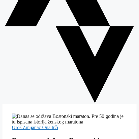
Uroš Zmijanac
Ona trči