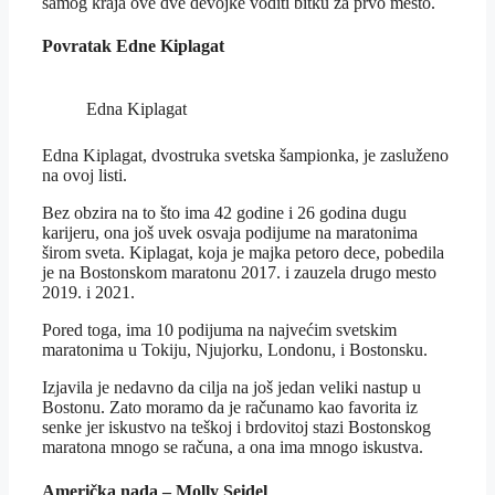
samog kraja ove dve devojke voditi bitku za prvo mesto.
Povratak Edne Kiplagat
Edna Kiplagat
Edna Kiplagat, dvostruka svetska šampionka, je zasluženo
na ovoj listi.
Bez obzira na to što ima 42 godine i 26 godina dugu
karijeru, ona još uvek osvaja podijume na maratonima
širom sveta. Kiplagat, koja je majka petoro dece, pobedila
je na Bostonskom maratonu 2017. i zauzela drugo mesto
2019. i 2021.
Pored toga, ima 10 podijuma na najvećim svetskim
maratonima u Tokiju, Njujorku, Londonu, i Bostonsku.
Izjavila je nedavno da cilja na još jedan veliki nastup u
Bostonu. Zato moramo da je računamo kao favorita iz
senke jer iskustvo na teškoj i brdovitoj stazi Bostonskog
maratona mnogo se računa, a ona ima mnogo iskustva.
Američka nada – Molly Seidel