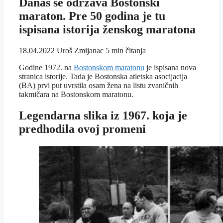
Danas se održava Bostonski
maraton. Pre 50 godina je tu
ispisana istorija ženskog maratona
18.04.2022
Uroš Zmijanac
5 min čitanja
Godine 1972. na
Bostonskom maratonu
je ispisana nova
stranica istorije. Tada je Bostonska atletska asocijacija
(BA) prvi put uvrstila osam žena na listu zvaničnih
takmičara na Bostonskom maratonu.
Legendarna slika iz 1967. koja je
predhodila ovoj promeni