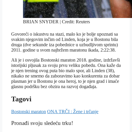
BRIAN SNYDER | Credit: Reuters
Govoreći o iskustvu na stazi, malo ko je bolje upoznati sa
svakim njegovim inčim od Linden, koja je u Bostonu bila
druga (dve sekunde iza pobednice u uzbudljivom sprintu)
2011. godine u svom najbržem maratonu ikada, 2:22:38.
Ali je i osvojila Bostonski maraton 2018. godine, izdržavši
istorijski pljusak za svoju prvu veliku pobedu. Ona kaže da
je njen trening ovog puta bio malo spor, ali Linden (38),
nikako ne smemo da zaboravimo kao konkurenta za dobar
plasman jer u Bostonu je ona heroj, to je njen grad i imaće
glasnu podršku bez obzira na razvoj događaja.
Tagovi
Bostonski maraton
ONA TRČI : Žene i trčanje
Pronađi svoju sledeću trku!