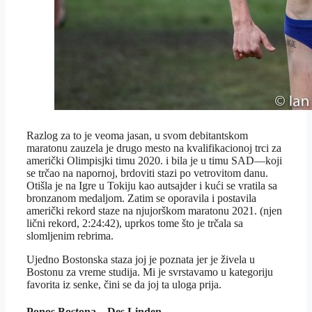
Razlog za to je veoma jasan, u svom debitantskom
maratonu zauzela je drugo mesto na kvalifikacionoj trci za
američki Olimpisjki timu 2020. i bila je u timu SAD—koji
se trčao na napornoj, brdoviti stazi po vetrovitom danu.
Otišla je na Igre u Tokiju kao autsajder i kući se vratila sa
bronzanom medaljom. Zatim se oporavila i postavila
američki rekord staze na njujorškom maratonu 2021. (njen
lični rekord, 2:24:42), uprkos tome što je trčala sa
slomljenim rebrima.
Ujedno Bostonska staza joj je poznata jer je živela u
Bostonu za vreme studija. Mi je svrstavamo u kategoriju
favorita iz senke, čini se da joj ta uloga prija.
Ponos Bostona – Des Linden