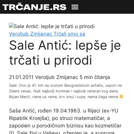
Veroljub Zmijanac
Trčali smo sa
Sale Antić: lepše je
trčati u prirodi
21.01.2011
Veroljub Zmijanac
5 min čitanja
Sale: Ovo je 41. km na vrućem Beogradskom asfaltu, uspon na
Zeleni venac. Naš najbolji Ironman i najbolji veteran tog dana
Bojan Marić, rame uz rame, krv znoj i suze, nema čega nema
Saša Antić, rođen 19.04.1963. u Rijeci (ex-YU
Ripablik Kroejša), po struci matematičar, a
zaposlen u porodičnom biznisu kao kozmetičar
(!). Sale živi u Valjevu, oženjen je, a supruga