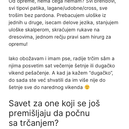
Od opreme, nema čega nemam? Svi brendovi,
svi tipovi patika, lagane/udobne/cross, sve
trošim bez pardona. Prebacujem uloške iz
jednih u druge, isecam delove jezika, stanjujem
uloške skalperom, skraćujem rukave na
dresovima, jednom rečju pravi sam hirurg za
opremu!
Iako obožavam i imam pse, radije trčim sâm a
njima posvetim sat večernje šetnje ili dugačko
vikend pešačenje. A kad ja kažem “dugačko”,
do sada ste već shvatili da im više nije do
šetnje sve do narednog vikenda
Savet za one koji se još
premišljaju da počnu
sa trčanjem?