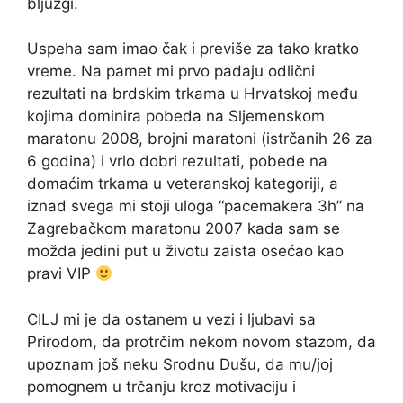
bljuzgi.
Uspeha sam imao čak i previše za tako kratko
vreme. Na pamet mi prvo padaju odlični
rezultati na brdskim trkama u Hrvatskoj među
kojima dominira pobeda na Sljemenskom
maratonu 2008, brojni maratoni (istrčanih 26 za
6 godina) i vrlo dobri rezultati, pobede na
domaćim trkama u veteranskoj kategoriji, a
iznad svega mi stoji uloga “pacemakera 3h” na
Zagrebačkom maratonu 2007 kada sam se
možda jedini put u životu zaista osećao kao
pravi VIP
CILJ mi je da ostanem u vezi i ljubavi sa
Prirodom, da protrčim nekom novom stazom, da
upoznam još neku Srodnu Dušu, da mu/joj
pomognem u trčanju kroz motivaciju i