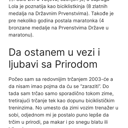
Lola je poznatija kao biciklistkinja (8 zlatnih
medalja na Državnim Prvenstvima). Takođe je
pre nekoliko godina postala maratonka (4
bronzane medalje na Prvenstvima Države u
maratonu).
Da ostanem u vezi i
ljubavi sa Prirodom
Počeo sam sa redovnijim trčanjem 2003-će a
da nisam imao pojma da ću se “zaraziti”. Do
tada sam trčao samo sporadično tokom zime,
tretirajući trčanje tek kao dopunu biciklističkim
treninzima. No umesto da zimi vozim trenažer u
sobi, odjednom mi je postalo puno lepše da
trčim u prirodi, pa makar i po snegu blatu ili