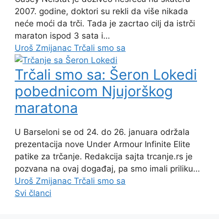
2007. godine, doktori su rekli da više nikada
neće moći da trči. Tada je zacrtao cilj da istrči
maraton ispod 3 sata i…
Uroš Zmijanac
Trčali smo sa
Trčali smo sa: Šeron Lokedi
pobednicom Njujorškog
maratona
U Barseloni se od 24. do 26. januara održala
prezentacija nove Under Armour Infinite Elite
patike za trčanje. Redakcija sajta trcanje.rs je
pozvana na ovaj događaj, pa smo imali priliku…
Uroš Zmijanac
Trčali smo sa
Svi članci