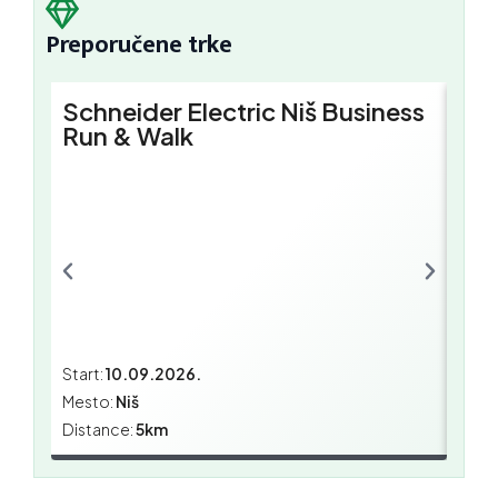
Preporučene trke
Schneider Electric Niš Business
Sch
Run & Walk
Bus
Start:
10.09.2026.
Start
Mesto:
Niš
Mest
Distance:
5km
Dista