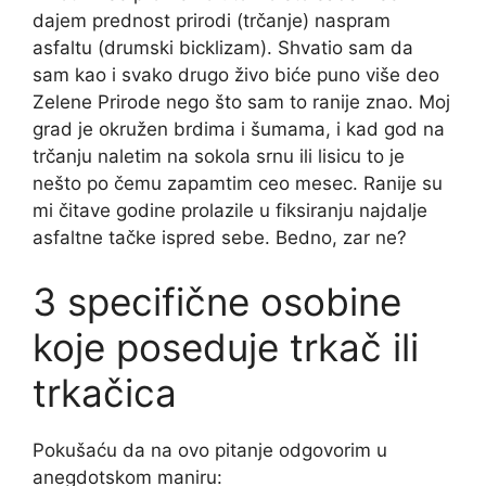
dajem prednost prirodi (trčanje) naspram
asfaltu (drumski bicklizam). Shvatio sam da
sam kao i svako drugo živo biće puno više deo
Zelene Prirode nego što sam to ranije znao. Moj
grad je okružen brdima i šumama, i kad god na
trčanju naletim na sokola srnu ili lisicu to je
nešto po čemu zapamtim ceo mesec. Ranije su
mi čitave godine prolazile u fiksiranju najdalje
asfaltne tačke ispred sebe. Bedno, zar ne?
3 specifične osobine
koje poseduje trkač ili
trkačica
Pokušaću da na ovo pitanje odgovorim u
anegdotskom maniru: