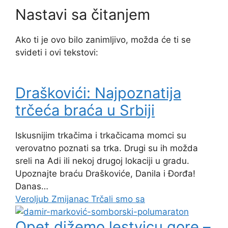
Nastavi sa čitanjem
Ako ti je ovo bilo zanimljivo, možda će ti se
svideti i ovi tekstovi:
Draškovići: Najpoznatija
trčeća braća u Srbiji
Iskusnijim trkačima i trkačicama momci su
verovatno poznati sa trka. Drugi su ih možda
sreli na Adi ili nekoj drugoj lokaciji u gradu.
Upoznajte braću Draškoviće, Danila i Đorđa!
Danas…
Veroljub Zmijanac
Trčali smo sa
Opet dižemo lestvicu gore –