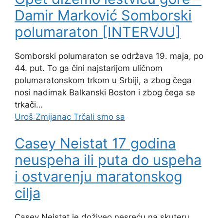
Damir Marković Somborski
polumaraton [INTERVJU]
Somborski polumaraton se održava 19. maja, po
44. put. To ga čini najstarijom uličnom
polumaratonskom trkom u Srbiji, a zbog čega
nosi nadimak Balkanski Boston i zbog čega se
trkači…
Uroš Zmijanac
Trčali smo sa
Casey Neistat 17 godina
neuspeha ili puta do uspeha
i ostvarenju maratonskog
cilja
Casey Neistat je doživeo nesreću na skuteru