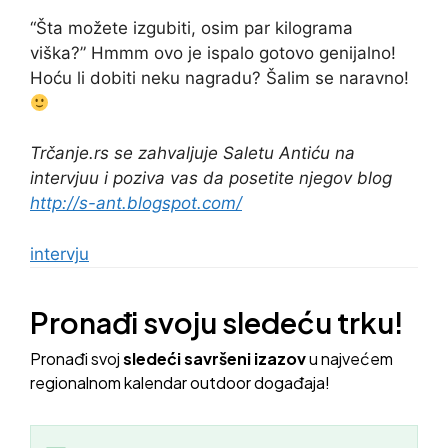
“Šta možete izgubiti, osim par kilograma
viška?” Hmmm ovo je ispalo gotovo genijalno!
Hoću li dobiti neku nagradu? Šalim se naravno!
Trčanje.rs se zahvaljuje Saletu Antiću na
intervjuu i poziva vas da posetite njegov blog
http://s-ant.blogspot.com/
intervju
Pronađi svoju sledeću trku!
Pron
ađi svoj
sledeći savršeni izazov
u najvećem
regionalnom kalendar outdoor događaja!