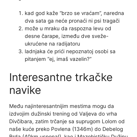
kad god kaže “brzo se vraćam”, naredna
dva sata ga neće pronaći ni psi tragači
može u mraku da raspozna levu od
desne čarape, između dve sveže-
ukrućene na radijatoru
ladnjaka će prići nepoznatoj osobi sa
pitanjem “ej, imaš vazelin?”
Interesantne trkačke
navike
Među najinteresantnijim mestima mogu da
izdvojim dužinski trening od Valjeva do vrha
Divčibara, zatim trčanje sa suprugom Lolom od
naše kuće preko Povlena (1346m) do Debelog
Brda (40km uspona!), kao i Mazohističku Dužinu