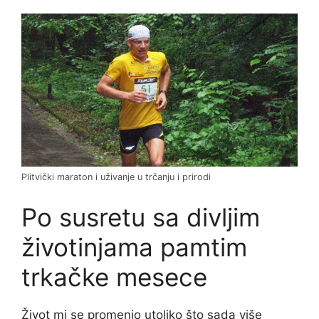
Plitvički maraton i uživanje u trčanju i prirodi
Po susretu sa divljim
životinjama pamtim
trkačke mesece
Život mi se promenio utoliko što sada više