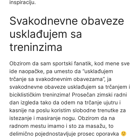
inspiraciju.
Svakodnevne obaveze
usklađujem sa
treninzima
Obzirom da sam sportski fanatik, kod mene sve
ide naopačke, pa umesto da “usklađujem
trčanje sa svakodnevnim obavezama”, ja
svakodnevne obaveze usklađujem sa trčanjem i
biciklističkim treninzima! Prosečan zimski radni
dan izgleda tako da odem na trčanje ujutru i
kasnije na poslu koristim slobodne trenutke za
istezanje i masiranje nogu. Obzirom da na
radnom mestu imamo i sto za masažu, to
delimično pojednostavljuje prosec oporavka