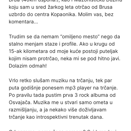
koju sam u sred žarkog leta otrčao od Brusa
uzbrdo do centra Kopaonika. Molim vas, bez
komentara…
Trudim se da nemam “omiljeno mesto” nego da
stalno menjam staze i profile. Ako u krugu od
15-ak kilometara od moje kuće postoji puteljak
kojim nisam protrčao, neka mi se pod hitno javi.
Dolazim odmah!
Vrlo retko slušam muziku na trčanju, tek par
puta godišnje ponesem mp3 player na trčanje.
Po pravilu tada pustim prva 3 rock albuma od
Osvajača. Muzika me u stvari samo ometa u
razmišljanju, a ja nekako više doživljavam
trčanje kao introspektivni trenutak dana.