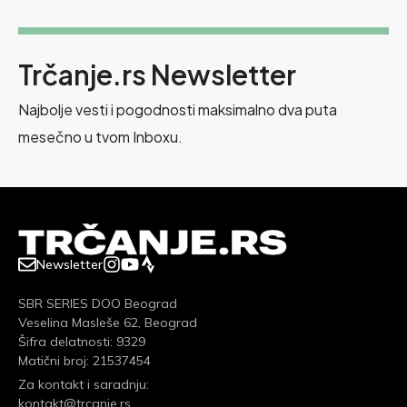
Trčanje.rs Newsletter
Najbolje vesti i pogodnosti maksimalno dva puta
mesečno u tvom Inboxu.
Newsletter
SBR SERIES DOO Beograd
Veselina Masleše 62, Beograd
Šifra delatnosti: 9329
Matični broj: 21537454
Za kontakt i saradnju:
kontakt@trcanje.rs