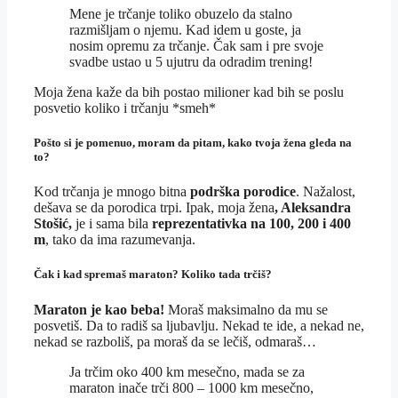
Mene je trčanje toliko obuzelo da stalno
razmišljam o njemu. Kad idem u goste, ja
nosim opremu za trčanje. Čak sam i pre svoje
svadbe ustao u 5 ujutru da odradim trening!
Moja žena kaže da bih postao milioner kad bih se poslu
posvetio koliko i trčanju *smeh*
Pošto si je pomenuo, moram da pitam, kako tvoja žena gleda na
to?
Kod trčanja je mnogo bitna
podrška porodice
. Nažalost,
dešava se da porodica trpi. Ipak, moja žena
, Aleksandra
Stošić,
je i sama bila
reprezentativka na 100, 200 i 400
m
, tako da ima razumevanja.
Čak i kad spremaš maraton? Koliko tada trčiš?
Maraton je kao beba!
Moraš maksimalno da mu se
posvetiš. Da to radiš sa ljubavlju. Nekad te ide, a nekad ne,
nekad se razboliš, pa moraš da se lečiš, odmaraš…
Ja trčim oko 400 km mesečno, mada se za
maraton inače trči 800 – 1000 km mesečno,