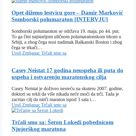
Opet dižemo lestvicu gore – Damir Marković
Somborski polumaraton [INTERVJU]
Somborski polumaraton se održava 19. maja, po 44. put.
To ga čini najstarijom uličnom polumaratonskom trkom u
Srbiji, a zbog čega nosi nadimak Balkanski Boston i zbog
čega se trkači…
Uroš Zmijanac
Trčali smo sa
Casey Neistat 17 godina neuspeha ili puta do
uspeha i ostvarenju maratonskog cilja
Casey Neistat je doživeo nesreću na skuteru 2007. godine,
doktori su rekli da više nikada neće moći da trči. Tada je
zacrtao cilj da istrči maraton ispod 3 sata i…
Uroš Zmijanac
Trčali smo sa
Trčali smo sa: Šeron Lokedi pobednicom
Njujorškog maratona