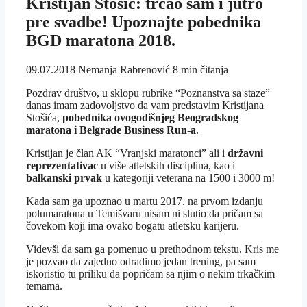
Kristijan Stošić: trčao sam i jutro
pre svadbe! Upoznajte pobednika
BGD maratona 2018.
09.07.2018
Nemanja Rabrenović
8 min čitanja
Pozdrav društvo, u sklopu rubrike “Poznanstva sa staze”
danas imam zadovoljstvo da vam predstavim Kristijana
Stošića,
pobednika ovogodišnjeg Beogradskog
maratona i Belgrade Business Run-a
.
Kristijan je član AK “Vranjski maratonci” ali i
državni
reprezentativac
u više atletskih disciplina, kao i
balkanski prvak
u kategoriji veterana na 1500 i 3000 m!
Kada sam ga upoznao u martu 2017. na prvom izdanju
polumaratona u Temišvaru nisam ni slutio da pričam sa
čovekom koji ima ovako bogatu atletsku karijeru.
Videvši da sam ga pomenuo u prethodnom tekstu, Kris me
je pozvao da zajedno odradimo jedan trening, pa sam
iskoristio tu priliku da popričam sa njim o nekim trkačkim
temama.