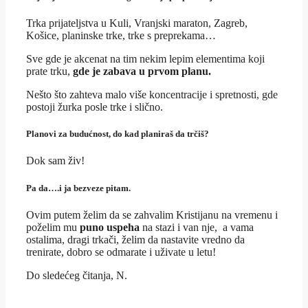
Trka prijateljstva u Kuli, Vranjski maraton, Zagreb,
Košice, planinske trke, trke s preprekama…
Sve gde je akcenat na tim nekim lepim elementima koji
prate trku,
gde je zabava u prvom planu.
Nešto što zahteva malo više koncentracije i spretnosti, gde
postoji žurka posle trke i slično.
Planovi za budućnost, do kad planiraš da trčiš?
Dok sam živ!
Pa da….i ja bezveze pitam.
Ovim putem želim da se zahvalim Kristijanu na vremenu i
poželim mu
puno uspeha
na stazi i van nje, a vama
ostalima, dragi trkači, želim da nastavite vredno da
trenirate, dobro se odmarate i uživate u letu!
Do sledećeg čitanja, N.