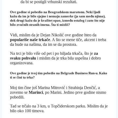
da bi se postigli vrhunski rezultati.
Ove godine si pobedio na Beogradskom maratonu. Neki ljudi
kažu da im je bilo sjajno i nemaju zamerke (ja sam među njima),
dok drugi kažu da je kvalitet opao, između ostalog i zato što nije
bilo zvučnih stranih imena. Šta ti misliš?
Vidi, mislim da je Dejan Nikolić ove godine hteo da
populariše naše trkače
. A što se mene tiče, akcent i treba
da bude na našima, da im se da prostora.
Na trci je bilo više od pet i po hiljada trkača, što je
za
svaku pohvalu
i mislim da je trka bila uspešna i dobro
organizovana.
Ove godine je tvoj tim pobedio na Belgrade Business Run-u. Kako
ti se čini ta trka?
Moj tim čine još Marina Mitrović i Strahinja Denčić, a
zovemo se
Marinci
, po Marini. Jedino prve godine nismo
pobedili.
Tad se trčalo na 3 km, u Topčiderskom parku. Mislim da je
bilo oko 100 timova.