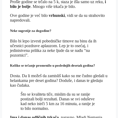
Prošle godine se trčalo na 5 k, staza je išla samo uz reku,
i
bilo je bolje
. Mnogo više trkača je bilo.
Ove godine je već bilo
vrhunski
, vidi se da su strahovito
napredovali.
Neke sugestije za dogodine?
Bilo bi lepo izvesti pobedničke timove na binu da ih
učesnici pozdrave aplauzom. Lep je to osećaj, i
jedinistvena prilika za neke ljude da se nađu “na
pozornici”.
Koliko se trčanje promenilo u poslednjih desetak godina?
Dosta. Da li možeš da zamisliš kako su me čudno gledali u
helankama pre deset godina? Doduše, i danas te gledaju
kao čudaka.
Što se kvaliteta tiče, mislim da su se ranije
postizali bolji rezultati. Danas se svi oduševe
kad neko istrči 5 km za 16 minuta, a ranije je
to bilo normalno.
Ima i danas odličnih trkača
, naravno. Mladi Nemanja