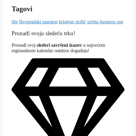
Tagovi
bbr
Beogradski maraton
kristijan stošić
serbia business run
Pronađi svoju sledeću trku!
Pron
ađi svoj
sledeći savršeni izazov
u najvećem
regionalnom kalendar outdoor događaja!