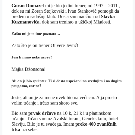
Goran Domazet
mi je bio jedini trener, od 1997 – 2011.,
dok su mi Zoran Stojkovski i Ivan Stanković pomogli da
pređem u sadašnji klub. Dosta sam naučio i od
Slavka
Kuzmanovića,
dok sam trenirao u užičkoj Mladosti.
Zašto mi je to ime poznato…
Zato što je on trener Olivere Jevtić!
Jesi li imao neke uzore?
Majka Džonsona!
Ali on je bio sprinter. Ti si dosta uspešan i na srednjim i na dugim
prugama, zar ne?
Jeste, ali on je za mene uvek bio najveći car. A ja prosto
volim trčanje i trčao sam skoro sve.
Bio sam
prvak države
na 10 k, 21 k i u planinskom
trčanju. Trčao sam uz Avalski toranj, Geneks kulu, hotel
Slaviju. Bilo je tu svačega. Imam
preko 400 zvaničnih
trka
iza sebe.