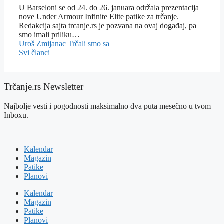
U Barseloni se od 24. do 26. januara održala prezentacija
nove Under Armour Infinite Elite patike za trčanje.
Redakcija sajta trcanje.rs je pozvana na ovaj događaj, pa
smo imali priliku…
Uroš Zmijanac
Trčali smo sa
Svi članci
Trčanje.rs Newsletter
Najbolje vesti i pogodnosti maksimalno dva puta mesečno u tvom
Inboxu.
Kalendar
Magazin
Patike
Planovi
Kalendar
Magazin
Patike
Planovi