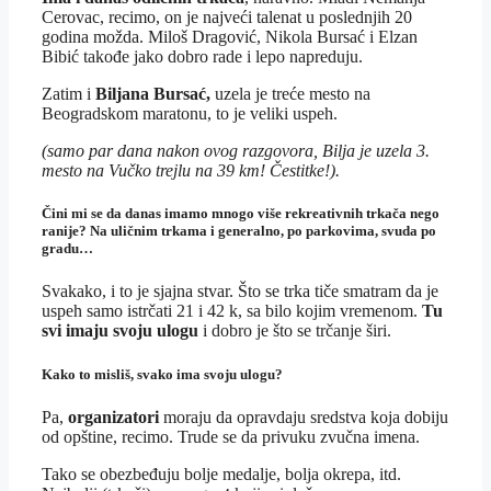
Cerovac, recimo, on je najveći talenat u poslednjih 20
godina možda. Miloš Dragović, Nikola Bursać i Elzan
Bibić takođe jako dobro rade i lepo napreduju.
Zatim i
Biljana Bursać,
uzela je treće mesto na
Beogradskom maratonu, to je veliki uspeh.
(samo par dana nakon ovog razgovora, Bilja je uzela 3.
mesto na Vučko trejlu na 39 km! Čestitke!).
Čini mi se da danas imamo mnogo više rekreativnih trkača nego
ranije? Na uličnim trkama i generalno, po parkovima, svuda po
gradu…
Svakako, i to je sjajna stvar. Što se trka tiče smatram da je
uspeh samo istrčati 21 i 42 k, sa bilo kojim vremenom.
Tu
svi imaju svoju ulogu
i dobro je što se trčanje širi.
Kako to misliš, svako ima svoju ulogu?
Pa,
organizatori
moraju da opravdaju sredstva koja dobiju
od opštine, recimo. Trude se da privuku zvučna imena.
Tako se obezbeđuju bolje medalje, bolja okrepa, itd.