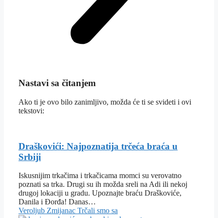
Nastavi sa čitanjem
Ako ti je ovo bilo zanimljivo, možda će ti se svideti i ovi
tekstovi:
Draškovići: Najpoznatija trčeća braća u
Srbiji
Iskusnijim trkačima i trkačicama momci su verovatno
poznati sa trka. Drugi su ih možda sreli na Adi ili nekoj
drugoj lokaciji u gradu. Upoznajte braću Draškoviće,
Danila i Đorđa! Danas…
Veroljub Zmijanac
Trčali smo sa