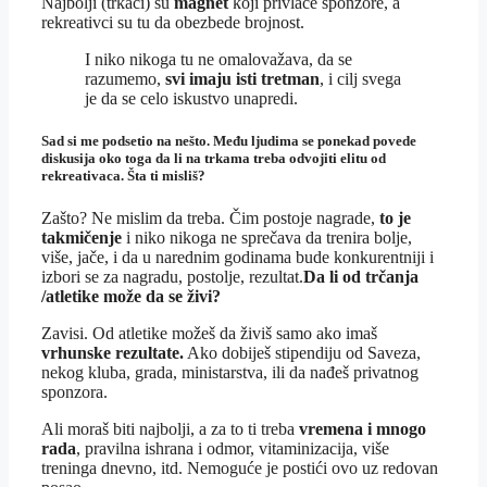
Najbolji (trkači) su
magnet
koji privlače sponzore, a
rekreativci su tu da obezbede brojnost.
I niko nikoga tu ne omalovažava, da se
razumemo,
svi imaju isti tretman
, i cilj svega
je da se celo iskustvo unapredi.
Sad si me podsetio na nešto. Među ljudima se ponekad povede
diskusija oko toga da li na trkama treba odvojiti elitu od
rekreativaca. Šta ti misliš?
Zašto? Ne mislim da treba. Čim postoje nagrade,
to je
takmičenje
i niko nikoga ne sprečava da trenira bolje,
više, jače, i da u narednim godinama bude konkurentniji i
izbori se za nagradu, postolje, rezultat.
Da li od trčanja
/atletike može da se živi?
Zavisi. Od atletike možeš da živiš samo ako imaš
vrhunske rezultate.
Ako dobiješ stipendiju od Saveza,
nekog kluba, grada, ministarstva, ili da nađeš privatnog
sponzora.
Ali moraš biti najbolji, a za to ti treba
vremena i mnogo
rada
, pravilna ishrana i odmor, vitaminizacija, više
treninga dnevno, itd. Nemoguće je postići ovo uz redovan