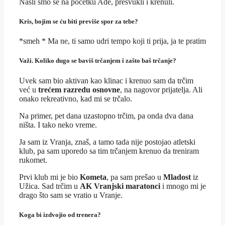
Našli smo se na početku Ade, presvukli i krenuli.
Kris, bojim se ću biti previše spor za tebe?
*smeh * Ma ne, ti samo udri tempo koji ti prija, ja te pratim
Važi. Koliko dugo se baviš trčanjem i zašto baš trčanje?
Uvek sam bio aktivan kao klinac i krenuo sam da trčim
već u
trećem razredu osnovne
, na nagovor prijatelja. Ali
onako rekreativno, kad mi se trčalo.
Na primer, pet dana uzastopno trčim, pa onda dva dana
ništa. I tako neko vreme.
Ja sam iz Vranja, znaš, a tamo tada nije postojao atletski
klub, pa sam uporedo sa tim trčanjem krenuo da treniram
rukomet.
Prvi klub mi je bio
Kometa
, pa sam prešao u
Mladost
iz
Užica. Sad trčim u
AK Vranjski maratonci
i mnogo mi je
drago što sam se vratio u Vranje.
Koga bi izdvojio od trenera?