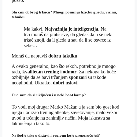
posao.
Šta čini dobrog trkača? Mnogi pominju fizičku građu, visinu,
tehniku…
Ma kakvi.
Najvažnija je inteligencija
. Na
trci moraš da pratiš sve, da gledaš da li se neki
trkač znoji, da li gleda u sat, da li se osvrće iz
sebe…
Moraš da napraviš
dobru taktiku.
A ovako generalno, kao što rekoh, potrebno je mnogo
rada,
kvalitetan trening i odmor
. Za nekoga ko hoće
ozbiljnije da se bavi trčanjem
sponzori
su takođe
neophodni. Ukratko,
dobri uslovi.
Čuo sam da si uključen i u neki boot kamp?
To vodi moj drugar Marko Mažar, a ja sam bio gost kod
njega i odrzao trening atletike, savetovanje, malo vežbi i
uvod u trčanje na zanimljiv način. Moja iskustva sa
takmičenja i tako to.
Najbolje trke u državi i regionu koje preporučuješ?