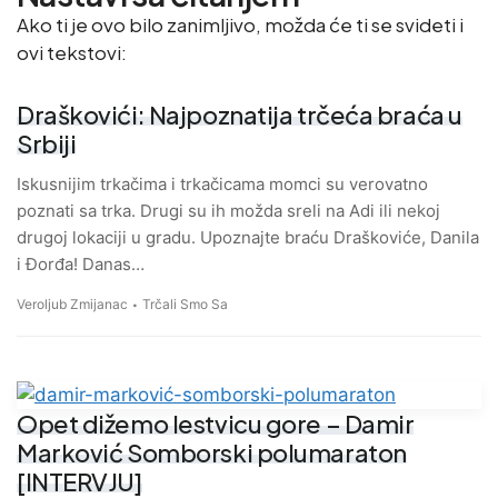
Ako ti je ovo bilo zanimljivo, možda će ti se svideti i
ovi tekstovi:
Draškovići: Najpoznatija trčeća braća u
Srbiji
Iskusnijim trkačima i trkačicama momci su verovatno
poznati sa trka. Drugi su ih možda sreli na Adi ili nekoj
drugoj lokaciji u gradu. Upoznajte braću Draškoviće, Danila
i Đorđa! Danas…
Veroljub Zmijanac
Trčali Smo Sa
Opet dižemo lestvicu gore – Damir
Marković Somborski polumaraton
[INTERVJU]