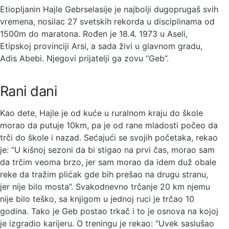
Etiopljanin Hajle Gebrselasije je najbolji dugoprugaš svih
vremena, nosilac 27 svetskih rekorda u disciplinama od
1500m do maratona. Rođen je 18.4. 1973 u Aseli,
Etipskoj provinciji Arsi, a sada živi u glavnom gradu,
Adis Abebi. Njegovi prijatelji ga zovu “Geb”.
Rani dani
Kao dete, Hajle je od kuće u ruralnom kraju do škole
morao da putuje 10km, pa je od rane mladosti počeo da
trči do škole i nazad. Sećajući se svojih početaka, rekao
je: “U kišnoj sezoni da bi stigao na prvi čas, morao sam
da trčim veoma brzo, jer sam morao da idem duž obale
reke da tražim plićak gde bih prešao na drugu stranu,
jer nije bilo mosta”. Svakodnevno trčanje 20 km njemu
nije bilo teško, sa knjigom u jednoj ruci je trčao 10
godina. Tako je Geb postao trkač i to je osnova na kojoj
je izgradio karijeru. O treningu je rekao: “Uvek saslušao