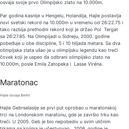
osvaja svoje prvo Olimpijsko zlato na 10.000m.
Par godina kasnije u Hengelu, Holandija, Hajle postavlja
novi svetski rekord na 10.000m u vremenu od 26:22.75 i
tako razbija prethodni rekord koji je držao Pol Tergat
sa 26:27.85. Na Olimpijadi u Sidneju, 2000. godine
pobeđuje u obe discipline, 5 i 10 hiljada metara. Sa dva
olimpijska zlata ušao je u olimpijsku legendu kao treći
čovek koji je uspeo da odbrani olimpijsko zlato na
10.000m, posle Emila Zatopeka i Lasse Viréna.
Maratonac
Hajle osvaja Berlin
Hajle Gebrselasije se prvi put oprobao u maratonskoj
trci na Londonskom maratonu, gde je završio trku kao
treći. U 2005. Geb je bio nepobediv u svim uličnim
trkama na kojima je učestvovao. 2006. godine je