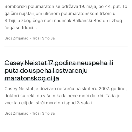
Somborski polumaraton se održava 19. maja, po 44. put. To
ga čini najstarijom uličnom polumaratonskom trkom u
Srbiji, a zbog čega nosi nadimak Balkanski Boston i zbog
čega se trkači…
Uroš Zmijanac
Trčali Smo Sa
Casey Neistat 17 godina neuspeha ili
puta do uspeha i ostvarenju
maratonskog cilja
Casey Neistat je doživeo nesreću na skuteru 2007. godine,
doktori su rekli da više nikada neće moći da trči. Tada je
zacrtao cilj da istrči maraton ispod 3 sata i…
Uroš Zmijanac
Trčali Smo Sa