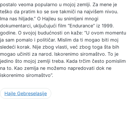
postalo veoma popularno u mojoj zemlji. Za mene je
teško da pratim ko se sve takmiči na najvišem nivou.
Ima nas hiljade.” O Hajleu su snimljeni mnogi
dokumentarci, uključujući film “Endurance” iz 1999.
godine. O svojoj budućnosti on kaže: “U ovom momentu
ja sam pomalo i političar. Mislim da ti mogao biti moj
sledeći korak. Nije zbog vlasti, već zbog toga šta bih
mogao učiniti za narod. Iskorenimo siromaštvo. To je
jedino što mojoj zemlji treba. Kada trčim često pomislim
na to. Kao zemlja ne možemo napredovati dok ne
iskorenimo siromaštvo”.
Hajle Gebreselasije