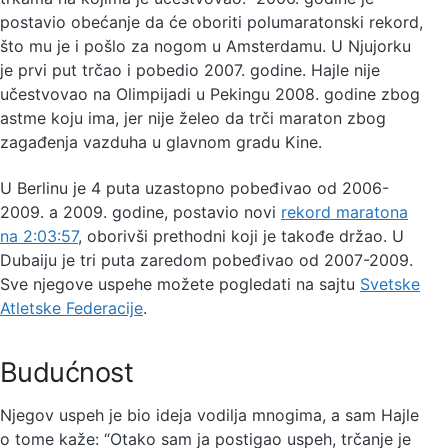
postavio obećanje da će oboriti polumaratonski rekord,
što mu je i pošlo za nogom u Amsterdamu. U Njujorku
je prvi put trčao i pobedio 2007. godine. Hajle nije
učestvovao na Olimpijadi u Pekingu 2008. godine zbog
astme koju ima, jer nije želeo da trči maraton zbog
zagađenja vazduha u glavnom gradu Kine.
U Berlinu je 4 puta uzastopno pobeđivao od 2006-
2009. a 2009. godine, postavio novi
rekord maratona
na 2:03:57
, oborivši prethodni koji je takođe držao. U
Dubaiju je tri puta zaredom pobeđivao od 2007-2009.
Sve njegove uspehe možete pogledati na sajtu
Svetske
Atletske Federacije
.
Budućnost
Njegov uspeh je bio ideja vodilja mnogima, a sam Hajle
o tome kaže: “Otako sam ja postigao uspeh, trčanje je