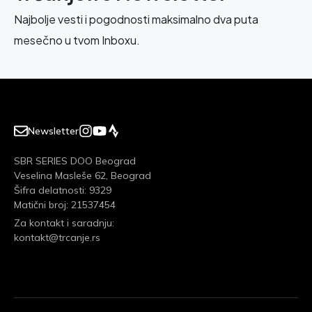
Najbolje vesti i pogodnosti maksimalno dva puta
mesečno u tvom Inboxu.
Newsletter
SBR SERIES DOO Beograd
Veselina Masleše 62, Beograd
Šifra delatnosti: 9329
Matični broj: 21537454
Za kontakt i saradnju:
kontakt@trcanje.rs