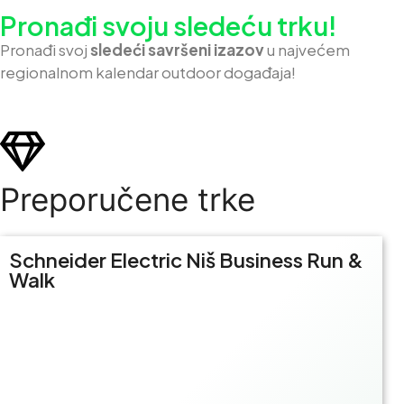
Pronađi svoju sledeću trku!
Pron
ađi svoj
sledeći savršeni izazov
u najvećem
regionalnom kalendar outdoor događaja!
Preporučene trke
Schneider Electric Niš Business Run &
Walk