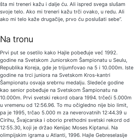
šta mi treneri kažu i dalje ću. Ali ispred svega slušam
svoje telo. Ako mi treneri kažu trči ovako, u redu. Ali
ako mi telo kaže drugačije, prvo ću poslušati sebe”.
Na tronu
Prvi put se osetilo kako Hajle pobeđuje već 1992.
godine na Svetskom Juniorskom Šampionatu u Seulu,
Republika Koreja, gde je trijumfovao na 5 i 10.000m. Iste
godine na trci juniora na Svetskom Kros-kantri
Šampionatu osvaja srebrnu medalju. Sledeće godine
kao senior pobeđuje na Svetskom Šampionatu na
10.000m. Prvi svetski rekord obara 1994. trčeći 5.000m
u vremenu od 12:56.96. To mu očigledno nije bio limit,
pa je 1995, trčao 5.000 m za neverovatnih 12:44.39 u
Cirihu, Švajcarska i oborio prethodni svetski rekord od
12:55.30, koji je držao Kenijac Moses Kiptanui. Na
olimpijskim igrama u Atlanti, 1996. Hajle Gebreselasije