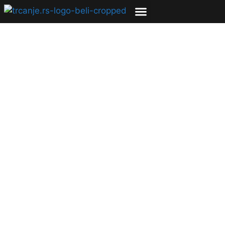
TRČALI SMO SA
Hajle Gebreselasije:
Priča o legedni
19.02.2010
Ana Milivojević
4 min čitanja