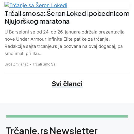
Trčali smo sa: Šeron Lokedi pobednicom
Njujorškog maratona
U Barseloni se od 24. do 26. januara održala prezentacija
nove Under Armour Infinite Elite patike za trčanje.
Redakcija sajta trcanje.rs je pozvana na ovaj događaj, pa
smo imali priliku…
Uroš Zmijanac
Trčali Smo Sa
Svi članci
Trčanje.rs Newsletter