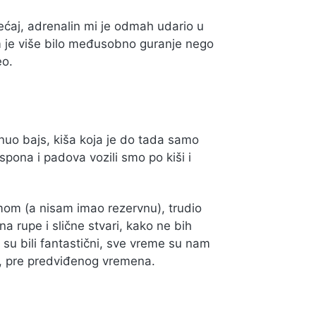
ećaj, adrenalin mi je odmah udario u
 je više bilo međusobno guranje nego
eo.
renuo bajs, kiša koja je do tada samo
pona i padova vozili smo po kiši i
om (a nisam imao rezervnu), trudio
 rupe i slične stvari, kako ne bih
i su bili fantastični, sve vreme su nam
, pre predviđenog vremena.