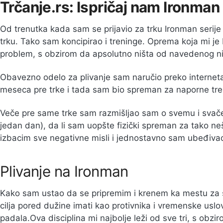
Trčanje.rs:
Ispričaj nam Ironman 
Od trenutka kada sam se prijavio za trku Ironman serije 
trku. Tako sam koncipirao i treninge. Oprema koja mi je 
problem, s obzirom da apsolutno ništa od navedenog n
Obavezno odelo za plivanje sam naručio preko internet
meseca pre trke i tada sam bio spreman za naporne tre
Veče pre same trke sam razmišljao sam o svemu i svač
jedan dan), da li sam uopšte fizički spreman za tako neš
izbacim sve negativne misli i jednostavno sam ubeđiva
Plivanje na Ironman
Kako sam ustao da se pripremim i krenem ka mestu za st
cilja pored dužine imati kao protivnika i vremenske usl
padala.Ova disciplina mi najbolje leži od sve tri, s obzi