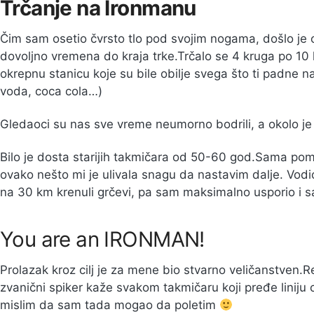
Trčanje na Ironmanu
Čim sam osetio čvrsto tlo pod svojim nogama, došlo je
dovoljno vremena do kraja trke.Trčalo se 4 kruga po 1
okrepnu stanicu koje su bile obilje svega što ti padne n
voda, coca cola…)
Gledaoci su nas sve vreme neumorno bodrili, a okolo je 
Bilo je dosta starijih takmičara od 50-60 god.Sama pomi
ovako nešto mi je ulivala snagu da nastavim dalje. Vodi
na 30 km krenuli grčevi, pa sam maksimalno usporio i sa
You are an IRONMAN!
Prolazak kroz cilj je za mene bio stvarno veličanstven.R
zvanični spiker kaže svakom takmičaru koji pređe liniju ci
mislim da sam tada mogao da poletim