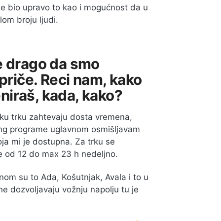
ne bio upravo to kao i mogućnost da u
om broju ljudi.
je drago da smo
priče. Reci nam, k
ako
reniraš, kada, kako?
ku trku zahtevaju dosta vremena,
ning programe uglavnom osmišljavam
koja mi je dostupna. Za trku se
je od 12 do max 23 h nedeljno.
nom su to Ada, Košutnjak, Avala i to u
ne dozvoljavaju vožnju napolju tu je