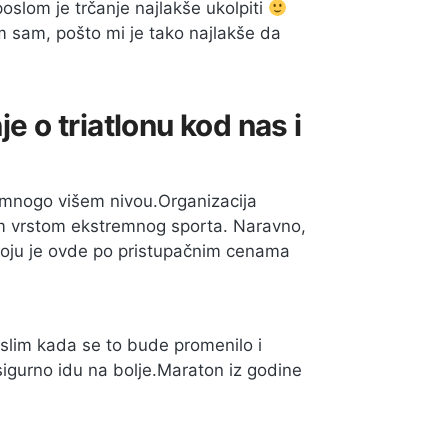
 poslom je trčanje najlakše ukolpiti
 sam, pošto mi je tako najlakše da
je o triatlonu kod nas i
a mnogo višem nivou.Organizacija
ovom vrstom ekstremnog sporta. Naravno,
 koju je ovde po pristupačnim cenama
mislim kada se to bude promenilo i
i sigurno idu na bolje.Maraton iz godine