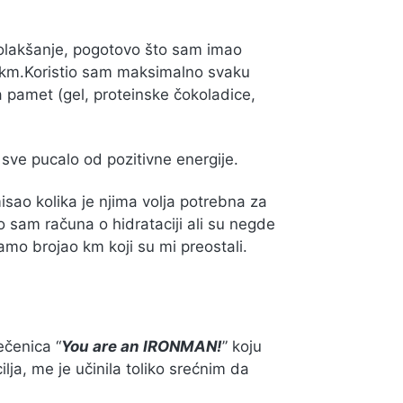
 olakšanje, pogotovo što sam imao
0 km.Koristio sam maksimalno svaku
a pamet (gel, proteinske čokoladice,
sve pucalo od pozitivne energije.
sao kolika je njima volja potrebna za
o sam računa o hidrataciji ali su negde
mo brojao km koji su mi preostali.
ečenica “
You are an IRONMAN!
” koju
lja, me je učinila toliko srećnim da