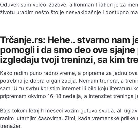
Oduvek sam voleo izazove, a Ironman triatlon je za me
životu uradim nešto što je nesvakidašnje i dostupno mal
Trčanje.rs: Hehe.. stvarno nam 
pomogli i da smo deo ove sjajne 
izgledaju tvoji treninzi, sa kim t
Kako radim puno radno vreme, a pripreme za jednu ova
potrebna je dobra organizacija. Nemam trenera, a tre
sam .U tu svrhu koristim internet ili bilo koju literaturu 
pripremam okvirno 16-18 nedelja, a intenzitet treninga 
Bajs tokom letnjih meseci vozim gotovo svuda, ali uglav
ranim jutarnjim časovima. Zimi, kada vremenske prilike 
trenažer.