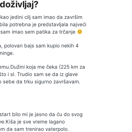
doživljaj?
kao jedini cilj sam imao da završim
bila potrebna je predstavljala najveći
isam imao sem patika za trčanje
a, polovan bajs sam kupio nekih 4
ninge.
emu.Dužini koja me čeka (225 km za
to i sl. Trudio sam se da iz glave
o sebe da trku sigurno završavam.
art bilo mi je jasno da ću do svog
ove.Kiša je sve vreme lagano
rom da sam trenirao vaterpolo.