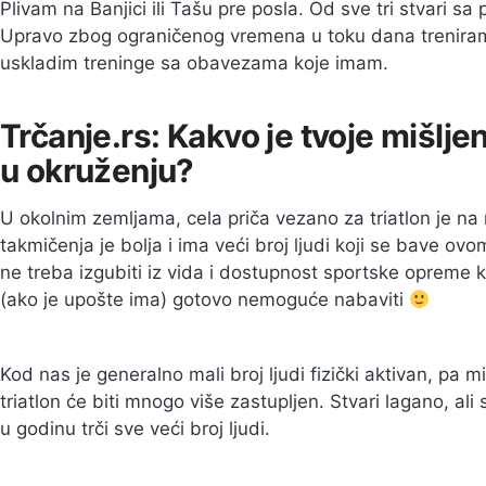
Plivam na Banjici ili Tašu pre posla. Od sve tri stvari sa
Upravo zbog ograničenog vremena u toku dana treniram
uskladim treninge sa obavezama koje imam.
Trčanje.rs:
Kakvo je tvoje mišljen
u okruženju?
U okolnim zemljama, cela priča vezano za triatlon je n
takmičenja je bolja i ima veći broj ljudi koji se bave 
ne treba izgubiti iz vida i dostupnost sportske opreme
(ako je upošte ima) gotovo nemoguće nabaviti
Kod nas je generalno mali broj ljudi fizički aktivan, pa 
triatlon će biti mnogo više zastupljen. Stvari lagano, al
u godinu trči sve veći broj ljudi.