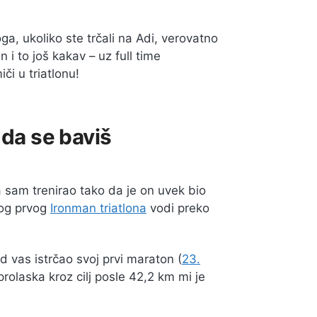
, ukoliko ste trčali na Adi, verovatno
 i to još kakav – uz full time
či u triatlonu!
 da se baviš
 sam trenirao tako da je on uvek bio
mog prvog
Ironman triatlona
vodi preko
 vas istrčao svoj prvi maraton (
23.
prolaska kroz cilj posle 42,2 km mi je