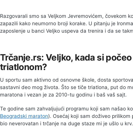
Razgovarali smo sa Veljkom Jevremovićem, čovekom koga
zapazili kako neumorno broji korake. U pitanju je Ironman
zaposlenje u banci Veljko uspeva da trenira i da se takmi
Trčanje.rs: Veljko, kada si počeo
triatlonom?
U sportu sam aktivno od osnovne škole, dosta sportova
sastavni deo mog života. Što se tiče triatlona, put do 
maratona i vezan je za 2010-tu godinu i baš vaš sajt.
Te godine sam zahvaljujući programu koji sam našao kod
Beogradski maraton
). Osećaj koji sam doživeo prilikom 
bio neverovatan i trčanje na duge staze mi je ušlo u krv.