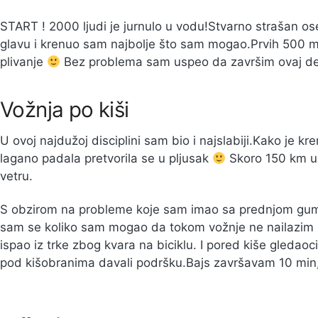
START ! 2000 ljudi je jurnulo u vodu!Stvarno strašan os
glavu i krenuo sam najbolje što sam mogao.Prvih 500 m
plivanje
Bez problema sam uspeo da završim ovaj d
Vožnja po kiši
U ovoj najdužoj disciplini sam bio i najslabiji.Kako je k
lagano padala pretvorila se u pljusak
Skoro 150 km us
vetru.
S obzirom na probleme koje sam imao sa prednjom gum
sam se koliko sam mogao da tokom vožnje ne nailazim na
ispao iz trke zbog kvara na biciklu. I pored kiše gledaoc
pod kišobranima davali podršku.Bajs završavam 10 min