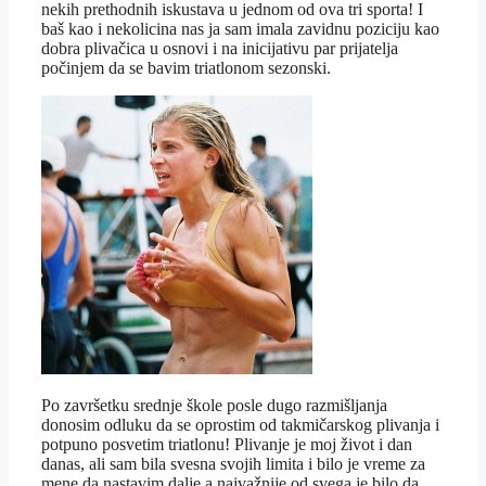
nekih prethodnih iskustava u jednom od ova tri sporta! I
baš kao i nekolicina nas ja sam imala zavidnu poziciju kao
dobra plivačica u osnovi i na inicijativu par prijatelja
počinjem da se bavim triatlonom sezonski.
Po završetku srednje škole posle dugo razmišljanja
donosim odluku da se oprostim od takmičarskog plivanja i
potpuno posvetim triatlonu! Plivanje je moj život i dan
danas, ali sam bila svesna svojih limita i bilo je vreme za
mene da nastavim dalje a najvažnije od svega je bilo da