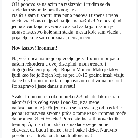
OI i ponovo se nalazim na raskrsnici i trudim se da
sagledam stvari iz pozitivnog ugla.
Naučila sam u sportu ima puno padova i uspeha i treba
uvek izvući ono najpozitivnije i najvažnije! Ne postoji ni
jedna stvar koja je vezana za sport za kojom žalim jer
upravo iskustvo koje sam stekla, mesta koje sam videla i
prijatelje koje sam upoznala, nemaju cenu.
Nov izazov! Ironman!
Najveći uticaj na moje opredeljenje za Ironman pripada
našem rekorderu u ovoj disciplini, mom treneru i
dugogodišnjem prijatelju Bojanu Mariću. Malo je takvih
ljudi kao što je Bojan koji su pre 10-15 godina imali viziju
da će baš Ironman postati najmasovniji individualni sport
što zapravo i jeste danas u svetu!
Svaka Ironman trka okupi preko 2-3 hiljade takmičara i
takmičarki iz celog sveta i ono što je za mene
najfascinantnije je činjenica da se iza svakog od nas krije
jedna jedinstvena životna priča o tome kako Ironman može
da promeni život čoveka! Pored stotine sati provedenih
trenirajući, ti isti ljudi stižu da usklade svoje radne
obaveze, da budu i mame i tate i bake i deke. Naravno
posebnu čast treba odati paratriatloncima!