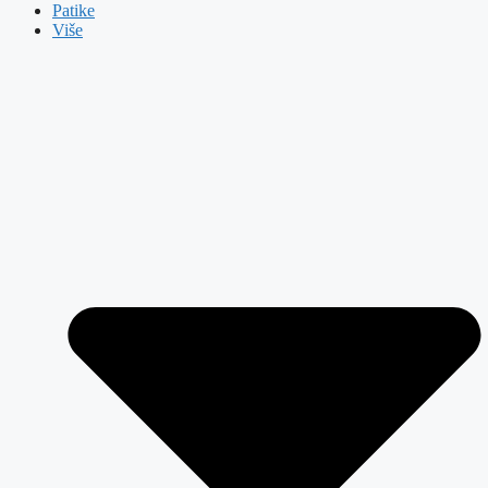
Patike
Više