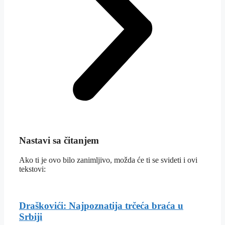
Nastavi sa čitanjem
Ako ti je ovo bilo zanimljivo, možda će ti se svideti i ovi
tekstovi:
Draškovići: Najpoznatija trčeća braća u
Srbiji