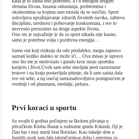
kada je to zaista bilo potrebno, a i u mnogim drugim
sferama života, fazama odrastanja, problemima i
okolnostima sa kojima sam morala da se suočim. Sport
uslovljava upražnjavanje zdravih životnih navika, zahteva
disciplinu, urednost i poštovanje konkurenata, i sve to
nesvesno prenosimo na druge aspekte života.
Ono sto je najvažnije je da za sport nikada nije kasno,
samo je potrebna volja i pozitivna energija…
Samo oni koji rizikuju da odu predaleko, mogu zapravo
saznati koliko daleko se može ići… Ova misao je upravo
ono što me je motivisalo i guralo kroz moju sportsku
karijeru i život.Uvek sam sebe stavljala pred raznorazne
testove i na kraju postavljala pitanje, da li sam zaista dala
sve od sebe, a taj osećaj samozadovoljstva postignućem je
vredniji i od plasmana, medalje, pehara.
Prvi koraci u sportu
Sa svojih 6 godina počinjem sa školom plivanja u
plivačkom Klubu Banat u rodnome gradu Kikindi, čiji je
član bio i moj stariji brat Borislav. Kao mladje dete u
familiji uvek sam bila takmičarskog duha i spremna za