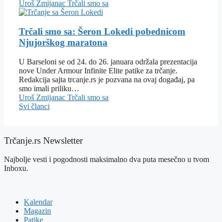
Uroš Zmijanac
Trčali smo sa
Trčali smo sa: Šeron Lokedi pobednicom
Njujorškog maratona
U Barseloni se od 24. do 26. januara održala prezentacija
nove Under Armour Infinite Elite patike za trčanje.
Redakcija sajta trcanje.rs je pozvana na ovaj događaj, pa
smo imali priliku…
Uroš Zmijanac
Trčali smo sa
Svi članci
Trčanje.rs Newsletter
Najbolje vesti i pogodnosti maksimalno dva puta mesečno u tvom
Inboxu.
Kalendar
Magazin
Patike