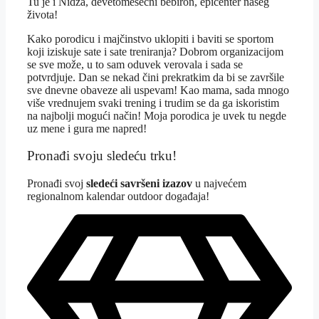
Tu je i Nidža, devetomesečni bebiron, epicenter našeg
života!
Kako porodicu i majčinstvo uklopiti i baviti se sportom
koji iziskuje sate i sate treniranja? Dobrom organizacijom
se sve može, u to sam oduvek verovala i sada se
potvrdjuje. Dan se nekad čini prekratkim da bi se završile
sve dnevne obaveze ali uspevam! Kao mama, sada mnogo
više vrednujem svaki trening i trudim se da ga iskoristim
na najbolji mogući način! Moja porodica je uvek tu negde
uz mene i gura me napred!
Pronađi svoju sledeću trku!
Pron
ađi svoj
sledeći savršeni izazov
u najvećem
regionalnom kalendar outdoor događaja!