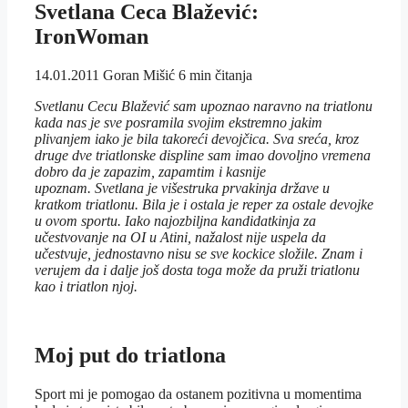
Svetlana Ceca Blažević:
IronWoman
14.01.2011
Goran Mišić
6 min čitanja
Svetlanu Cecu Blažević sam upoznao naravno na triatlonu
kada nas je sve posramila svojim ekstremno jakim
plivanjem iako je bila takoreći devojčica. Sva sreća, kroz
druge dve triatlonske displine sam imao dovoljno vremena
dobro da je zapazim, zapamtim i kasnije
upoznam. Svetlana je višestruka prvakinja države u
kratkom triatlonu. Bila je i ostala je reper za ostale devojke
u ovom sportu. Iako najozbiljna kandidatkinja za
učestvovanje na OI u Atini, nažalost nije uspela da
učestvuje, jednostavno nisu se sve kockice složile. Znam i
verujem da i dalje još dosta toga može da pruži triatlonu
kao i triatlon njoj.
Moj put do triatlona
Sport mi je pomogao da ostanem pozitivna u momentima