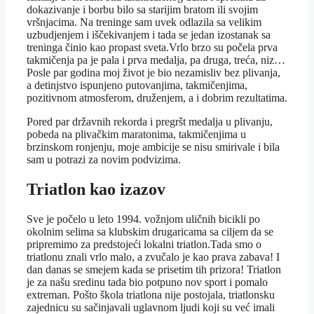
dokazivanje i borbu bilo sa starijim bratom ili svojim
vršnjacima. Na treninge sam uvek odlazila sa velikim
uzbudjenjem i iščekivanjem i tada se jedan izostanak sa
treninga činio kao propast sveta.Vrlo brzo su počela prva
takmičenja pa je pala i prva medalja, pa druga, treća, niz…
Posle par godina moj život je bio nezamisliv bez plivanja,
a detinjstvo ispunjeno putovanjima, takmičenjima,
pozitivnom atmosferom, druženjem, a i dobrim rezultatima.
Pored par državnih rekorda i pregršt medalja u plivanju,
pobeda na plivačkim maratonima, takmičenjima u
brzinskom ronjenju, moje ambicije se nisu smirivale i bila
sam u potrazi za novim podvizima.
Triatlon kao izazov
Sve je počelo u leto 1994. vožnjom uličnih bicikli po
okolnim selima sa klubskim drugaricama sa ciljem da se
pripremimo za predstojeći lokalni triatlon.Tada smo o
triatlonu znali vrlo malo, a zvučalo je kao prava zabava! I
dan danas se smejem kada se prisetim tih prizora! Triatlon
je za našu sredinu tada bio potpuno nov sport i pomalo
extreman. Pošto škola triatlona nije postojala, triatlonsku
zajednicu su sačinjavali uglavnom ljudi koji su već imali