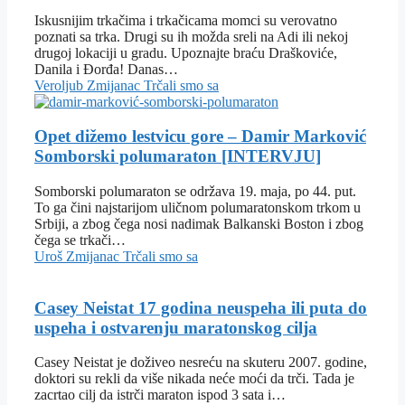
Iskusnijim trkačima i trkačicama momci su verovatno
poznati sa trka. Drugi su ih možda sreli na Adi ili nekoj
drugoj lokaciji u gradu. Upoznajte braću Draškoviće,
Danila i Đorđa! Danas…
Veroljub Zmijanac
Trčali smo sa
Opet dižemo lestvicu gore – Damir Marković
Somborski polumaraton [INTERVJU]
Somborski polumaraton se održava 19. maja, po 44. put.
To ga čini najstarijom uličnom polumaratonskom trkom u
Srbiji, a zbog čega nosi nadimak Balkanski Boston i zbog
čega se trkači…
Uroš Zmijanac
Trčali smo sa
Casey Neistat 17 godina neuspeha ili puta do
uspeha i ostvarenju maratonskog cilja
Casey Neistat je doživeo nesreću na skuteru 2007. godine,
doktori su rekli da više nikada neće moći da trči. Tada je
zacrtao cilj da istrči maraton ispod 3 sata i…