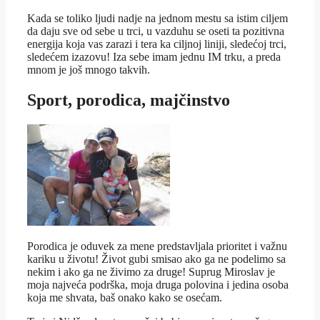
Kada se toliko ljudi nadje na jednom mestu sa istim ciljem
da daju sve od sebe u trci, u vazduhu se oseti ta pozitivna
energija koja vas zarazi i tera ka ciljnoj liniji, sledećoj trci,
sledećem izazovu! Iza sebe imam jednu IM trku, a preda
mnom je još mnogo takvih.
Sport, porodica, majčinstvo
Porodica je oduvek za mene predstavljala prioritet i važnu
kariku u životu! Život gubi smisao ako ga ne podelimo sa
nekim i ako ga ne živimo za druge! Suprug Miroslav je
moja najveća podrška, moja druga polovina i jedina osoba
koja me shvata, baš onako kako se osećam.