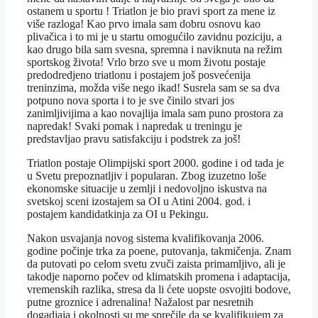
ostanem u sportu ! Triatlon je bio pravi sport za mene iz
više razloga! Kao prvo imala sam dobru osnovu kao
plivačica i to mi je u startu omogućilo zavidnu poziciju, a
kao drugo bila sam svesna, spremna i naviknuta na režim
sportskog života! Vrlo brzo sve u mom životu postaje
predodredjeno triatlonu i postajem još posvećenija
treninzima, možda više nego ikad! Susrela sam se sa dva
potpuno nova sporta i to je sve činilo stvari jos
zanimljivijima a kao novajlija imala sam puno prostora za
napredak! Svaki pomak i napredak u treningu je
predstavljao pravu satisfakciju i podstrek za još!
Triatlon postaje Olimpijski sport 2000. godine i od tada je
u Svetu prepoznatljiv i popularan. Zbog izuzetno loše
ekonomske situacije u zemlji i nedovoljno iskustva na
svetskoj sceni izostajem sa OI u Atini 2004. god. i
postajem kandidatkinja za OI u Pekingu.
Nakon usvajanja novog sistema kvalifikovanja 2006.
godine počinje trka za poene, putovanja, takmičenja. Znam
da putovati po celom svetu zvuči zaista primamljivo, ali je
takodje naporno počev od klimatskih promena i adaptacija,
vremenskih razlika, stresa da li ćete uopste osvojiti bodove,
putne groznice i adrenalina! Nažalost par nesretnih
dogadjaja i okolnosti su me sprečile da se kvalifikujem za