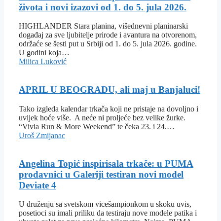
života i novi izazovi od 1. do 5. jula 2026.
HIGHLANDER Stara planina, višednevni planinarski
događaj za sve ljubitelje prirode i avantura na otvorenom,
održaće se šesti put u Srbiji od 1. do 5. jula 2026. godine.
U godini koja…
Milica Luković
APRIL U BEOGRADU, ali maj u Banjaluci!
Tako izgleda kalendar trkača koji ne pristaje na dovoljno i
uvijek hoće više. A neće ni proljeće bez velike žurke.
“Vivia Run & More Weekend” te čeka 23. i 24.…
Uroš Zmijanac
Angelina Topić inspirisala trkače: u PUMA
prodavnici u Galeriji testiran novi model
Deviate 4
U druženju sa svetskom vicešampionkom u skoku uvis,
posetioci su imali priliku da testiraju nove modele patika i