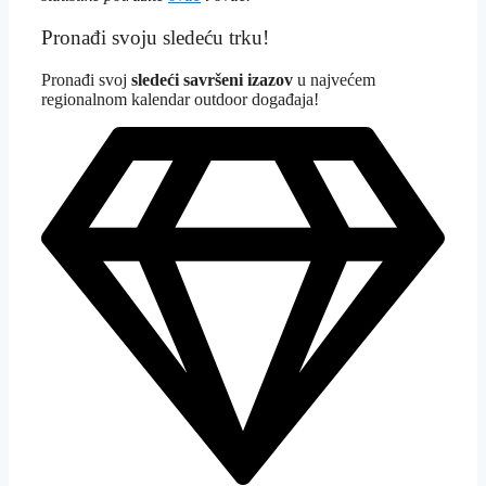
Pronađi svoju sledeću trku!
Pron
ađi svoj
sledeći savršeni izazov
u najvećem
regionalnom kalendar outdoor događaja!