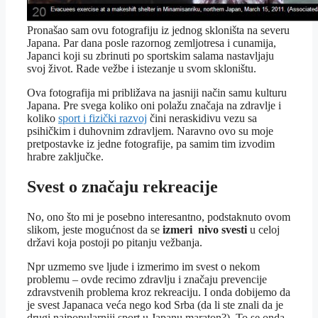
Pronašao sam ovu fotografiju iz jednog skloništa na severu
Japana. Par dana posle razornog zemljotresa i cunamija,
Japanci koji su zbrinuti po sportskim salama nastavljaju
svoj život. Rade vežbe i istezanje u svom skloništu.
Ova fotografija mi približava na jasniji način samu kulturu
Japana. Pre svega koliko oni polažu značaja na zdravlje i
koliko
sport i fizički razvoj
čini neraskidivu vezu sa
psihičkim i duhovnim zdravljem. Naravno ovo su moje
pretpostavke iz jedne fotografije, pa samim tim izvodim
hrabre zaključke.
Svest o značaju rekreacije
No, ono što mi je posebno interesantno, podstaknuto ovom
slikom, jeste mogućnost da se
izmeri nivo svesti
u celoj
državi koja postoji po pitanju vežbanja.
Npr uzmemo sve ljude i izmerimo im svest o nekom
problemu – ovde recimo zdravlju i značaju prevencije
zdravstvenih problema kroz rekreaciju. I onda dobijemo da
je svest Japanaca veća nego kod Srba (da li ste znali da je
drugi najpopularniji sport u Japanu maraton?). To se onda