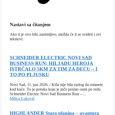
Nastavi sa čitanjem
Ako ti je ovo bilo zanimljivo, možda će ti se svideti i ovi
tekstovi:
SCHNEIDER ELECTRIC NOVI SAD
BUSINESS RUN: HILJADU HEROJA
ISTRČALO 5KM ZA TIM ZA DECU – I
TO PO PLJUSKU
Novi Sad, 11. jun 2026. / Kiša nije bila razlog da ostanete
kod kuće. To je poruka koju je juče poslao osmi po redu
Schneider Electric Novi Sad Business Run –…
Milica Luković
HIGHLANDER Stara planina – avantura