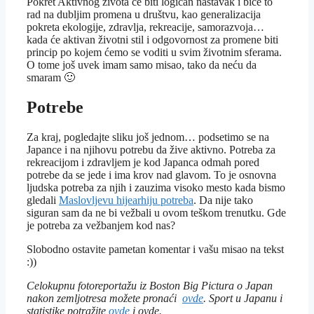
Pokret Aktivnog života će biti logičan nastavak i biće to
rad na dubljim promena u društvu, kao generalizacija
pokreta ekologije, zdravlja, rekreacije, samorazvoja…
kada će aktivan životni stil i odgovornost za promene biti
princip po kojem ćemo se voditi u svim životnim sferama.
O tome još uvek imam samo misao, tako da neću da
smaram 🙂
Potrebe
Za kraj, pogledajte sliku još jednom… podsetimo se na
Japance i na njihovu potrebu da žive aktivno. Potreba za
rekreacijom i zdravljem je kod Japanca odmah pored
potrebe da se jede i ima krov nad glavom. To je osnovna
ljudska potreba za njih i zauzima visoko mesto kada bismo
gledali
Maslovljevu hijearhiju potreba
. Da nije tako
siguran sam da ne bi vežbali u ovom teškom trenutku. Gde
je potreba za vežbanjem kod nas?
Slobodno ostavite pametan komentar i vašu misao na tekst
:))
Celokupnu fotoreportažu iz Boston Big Pictura o Japan
nakon zemljotresa možete pronaći
ovde
. Sport u Japanu i
statistike potražite
ovde
i ovde.