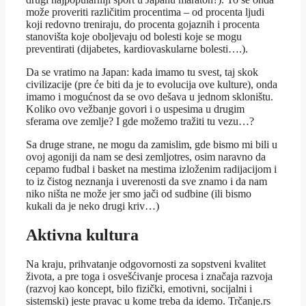
može proveriti različitim procentima – od procenta ljudi
koji redovno treniraju, do procenta gojaznih i procenta
stanovišta koje oboljevaju od bolesti koje se mogu
preventirati (dijabetes, kardiovaskularne bolesti….).
Da se vratimo na Japan: kada imamo tu svest, taj skok
civilizacije (pre će biti da je to evolucija ove kulture), onda
imamo i mogućnost da se ovo dešava u jednom skloništu.
Koliko ovo vežbanje govori i o uspesima u drugim
sferama ove zemlje? I gde možemo tražiti tu vezu…?
Sa druge strane, ne mogu da zamislim, gde bismo mi bili u
ovoj agoniji da nam se desi zemljotres, osim naravno da
cepamo fudbal i basket na mestima izloženim radijacijom i
to iz čistog neznanja i uverenosti da sve znamo i da nam
niko ništa ne može jer smo jači od sudbine (ili bismo
kukali da je neko drugi kriv…)
Aktivna kultura
Na kraju, prihvatanje odgovornosti za sopstveni kvalitet
života, a pre toga i osvešćivanje procesa i značaja razvoja
(razvoj kao koncept, bilo fizički, emotivni, socijalni i
sistemski) jeste pravac u kome treba da idemo. Trčanje.rs