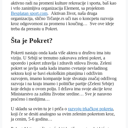
aktivno radi na promeni kulture rekreacije i sporta, baš kao
i vrlo zanimljiva organizacija Element, sa projektom
Besplatan sport.com
. Aktivan život, naša druga
organizacija, slično Trčanje.rs uči nas o koncpetu razvoja
kroz odgovornost za promenu i koučing… Sve ove ideje
treba da prerastu u Pokret.
Šta je Pokret?
Pokreti nastaju onda kada više aktera u društvu ima istu
viziju. U Srbiji se trenutno zakuvava zeleni pokret, a
uporedo i pokret zdravlja i zdravih stilova života. Zeleni
pokret se javlja sada kada imamo cvetanje nevladinog
sektora koji se bavi ekološkim pitanjima i održivim
razvojem, imamo kompanije koje shvataju značaj održivog
razvoja i na kraju imamo i političke partije (Zeleni Srbije)
koje deluju u ovom polju. I država ima svoje akcije kroz
Ministarstvo za zaštitu životne sredine… Sve je naravno
praćeno i medijima…
U skladu sa ovim tu je i priča o
razvoju trkačkog pokreta
,
koji će se desiti analogno sa ovim zelenim pokretom kroz,
ja cenim, 5-6 godina…