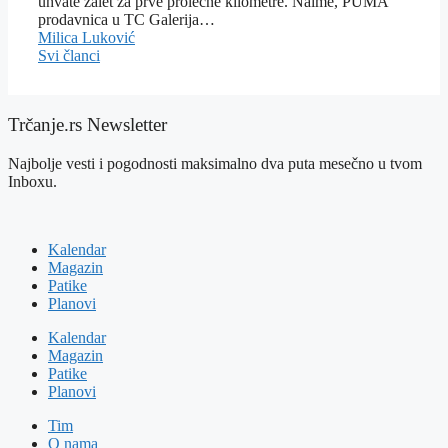
uhvate zalet za prve prolećne kilometre. Naime, PUMA
prodavnica u TC Galerija…
Milica Luković
Svi članci
Trčanje.rs Newsletter
Najbolje vesti i pogodnosti maksimalno dva puta mesečno u tvom
Inboxu.
Kalendar
Magazin
Patike
Planovi
Kalendar
Magazin
Patike
Planovi
Tim
O nama