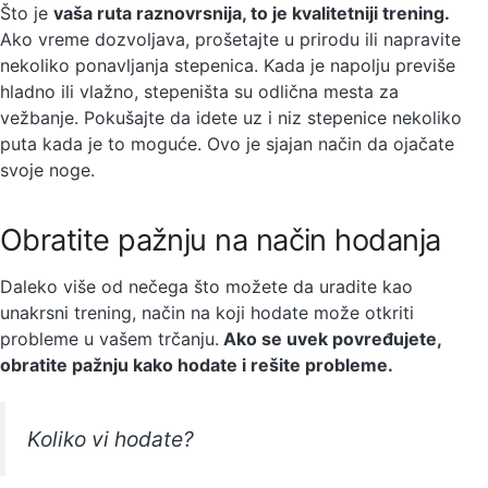
Što je
vaša ruta raznovrsnija, to je kvalitetniji trening.
Ako vreme dozvoljava, prošetajte u prirodu ili napravite
nekoliko ponavljanja stepenica. Kada je napolju previše
hladno ili vlažno, stepeništa su odlična mesta za
vežbanje. Pokušajte da idete uz i niz stepenice nekoliko
puta kada je to moguće. Ovo je sjajan način da ojačate
svoje noge.
Obratite pažnju na način hodanja
Daleko više od nečega što možete da uradite kao
unakrsni trening, način na koji hodate može otkriti
probleme u vašem trčanju.
Ako se uvek povređujete,
obratite pažnju kako hodate i rešite probleme.
Koliko vi hodate?