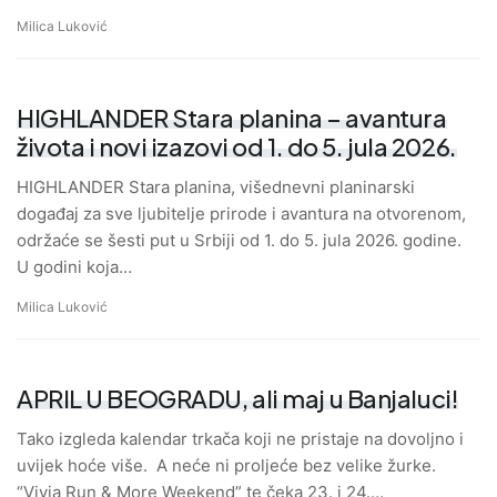
Milica Luković
HIGHLANDER Stara planina – avantura
života i novi izazovi od 1. do 5. jula 2026.
HIGHLANDER Stara planina, višednevni planinarski
događaj za sve ljubitelje prirode i avantura na otvorenom,
održaće se šesti put u Srbiji od 1. do 5. jula 2026. godine.
U godini koja…
Milica Luković
APRIL U BEOGRADU, ali maj u Banjaluci!
Tako izgleda kalendar trkača koji ne pristaje na dovoljno i
uvijek hoće više. A neće ni proljeće bez velike žurke.
“Vivia Run & More Weekend” te čeka 23. i 24.…