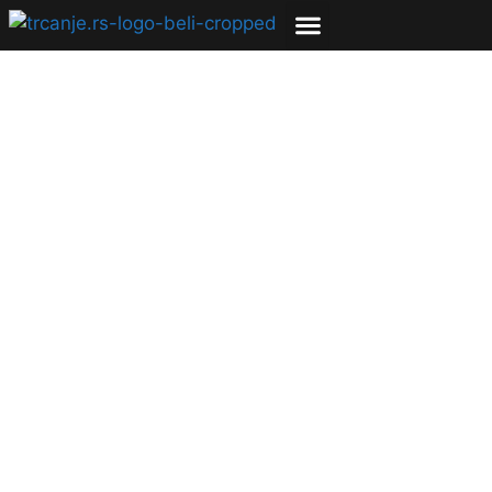
Zašto bi trkači
trebalo više da
hodaju?
06.12.2021
Bojana Savić
2 min čitanja