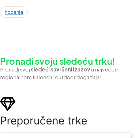
hodanje
Pronađi svoju sledeću trku!
Pron
ađi svoj
sledeći savršeni izazov
u najvećem
regionalnom kalendar outdoor događaja!
Preporučene trke