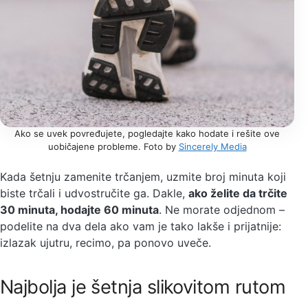
Ako se uvek povređujete, pogledajte kako hodate i rešite ove
uobičajene probleme. Foto by
Sincerely Media
Kada šetnju zamenite trčanjem, uzmite broj minuta koji
biste trčali i udvostručite ga. Dakle,
ako želite da trčite
30 minuta, hodajte 60 minuta
. Ne morate odjednom –
podelite na dva dela ako vam je tako lakše i prijatnije:
izlazak ujutru, recimo, pa ponovo uveče.
Najbolja je šetnja slikovitom rutom