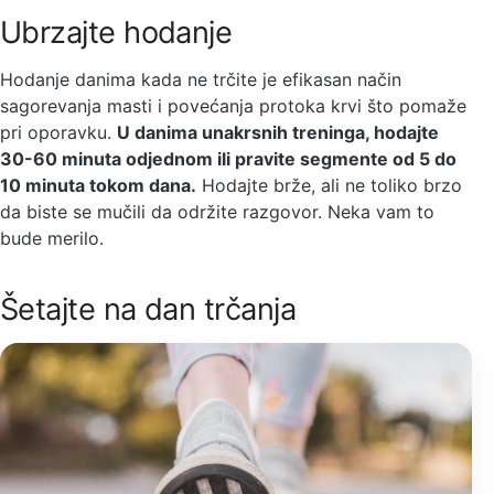
Ubrzajte hodanje
Hodanje danima kada ne trčite je efikasan način
sagorevanja masti i povećanja protoka krvi što pomaže
pri oporavku.
U danima unakrsnih treninga, hodajte
30-60 minuta odjednom ili pravite segmente od 5 do
10 minuta tokom dana.
Hodajte brže, ali ne toliko brzo
da biste se mučili da održite razgovor. Neka vam to
bude merilo.
Šetajte na dan trčanja