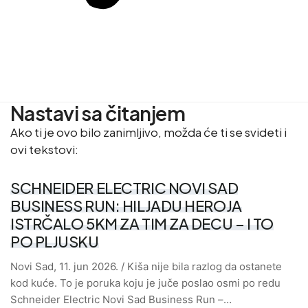
Nastavi sa čitanjem
Ako ti je ovo bilo zanimljivo, možda će ti se svideti i
ovi tekstovi:
SCHNEIDER ELECTRIC NOVI SAD
BUSINESS RUN: HILJADU HEROJA
ISTRČALO 5KM ZA TIM ZA DECU – I TO
PO PLJUSKU
Novi Sad, 11. jun 2026. / Kiša nije bila razlog da ostanete
kod kuće. To je poruka koju je juče poslao osmi po redu
Schneider Electric Novi Sad Business Run –…