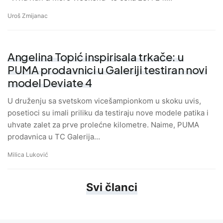
Uroš Zmijanac
Angelina Topić inspirisala trkače: u
PUMA prodavnici u Galeriji testiran novi
model Deviate 4
U druženju sa svetskom vicešampionkom u skoku uvis,
posetioci su imali priliku da testiraju nove modele patika i
uhvate zalet za prve prolećne kilometre. Naime, PUMA
prodavnica u TC Galerija…
Milica Luković
Svi članci