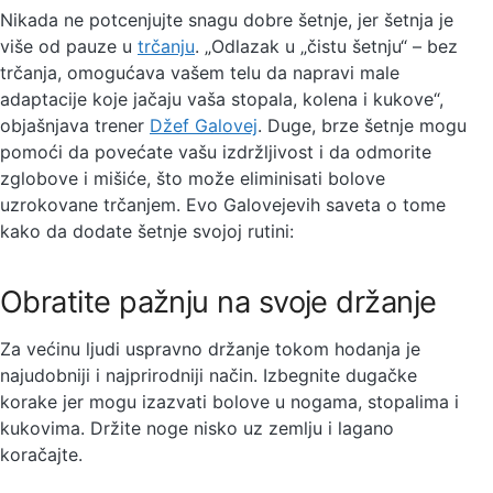
Nikada ne potcenjujte snagu dobre šetnje, jer šetnja je
više od pauze u
trčanju
. „Odlazak u „čistu šetnju“ – bez
trčanja, omogućava vašem telu da napravi male
adaptacije koje jačaju vaša stopala, kolena i kukove“,
objašnjava trener
Džef Galovej
. Duge, brze šetnje mogu
pomoći da povećate vašu izdržljivost i da odmorite
zglobove i mišiće, što može eliminisati bolove
uzrokovane trčanjem. Evo Galovejevih saveta o tome
kako da dodate šetnje svojoj rutini:
Obratite pažnju na svoje držanje
Za većinu ljudi uspravno držanje tokom hodanja je
najudobniji i najprirodniji način. Izbegnite dugačke
korake jer mogu izazvati bolove u nogama, stopalima i
kukovima. Držite noge nisko uz zemlju i lagano
koračajte.