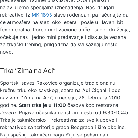
predavanja i razmenu iskustava. Ovom prilikom
najavljujemo specijalna iznenađenja. Naši drugari i
rekreativci iz
MK 1893
slave rođendan, pa računajte da
će atmosfera na stazi oko jezera i posle u Havani biti
fenomenalna. Pored motivacione priče i super druženja,
očekuje nas i jedno mini predavanje i diskusija vezana
za trkački trening, prilgođena da svi saznaju nešto
novo.
Trka “Zima na Adi”
Sportski savez Rakovice organizuje tradicionalnu
kružnu trku oko savskog jezera na Adi Ciganliji pod
nazivom “Zima na Adi”, u nedelju, 28. februara 2010.
godine.
Start trke je u 11:00
časova kod restorana
Jezero
. Prijava učesnika na istom mestu od 9:30-10:45.
Trka je takmičarsko – rekreativna za sve klubove i
rekreativce sa teritorije grada Beograda i šire okoline.
Najuspešniji takmičari nagrađuju se peharima i