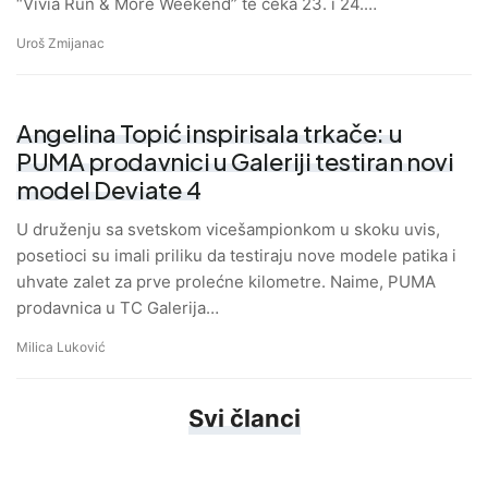
“Vivia Run & More Weekend” te čeka 23. i 24.…
Uroš Zmijanac
Angelina Topić inspirisala trkače: u
PUMA prodavnici u Galeriji testiran novi
model Deviate 4
U druženju sa svetskom vicešampionkom u skoku uvis,
posetioci su imali priliku da testiraju nove modele patika i
uhvate zalet za prve prolećne kilometre. Naime, PUMA
prodavnica u TC Galerija…
Milica Luković
Svi članci