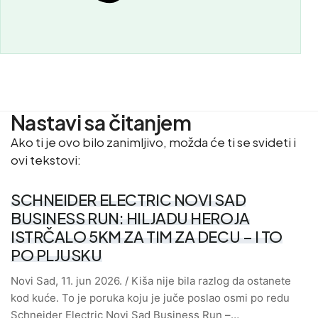
Nastavi sa čitanjem
Ako ti je ovo bilo zanimljivo, možda će ti se svideti i
ovi tekstovi:
SCHNEIDER ELECTRIC NOVI SAD
BUSINESS RUN: HILJADU HEROJA
ISTRČALO 5KM ZA TIM ZA DECU – I TO
PO PLJUSKU
Novi Sad, 11. jun 2026. / Kiša nije bila razlog da ostanete
kod kuće. To je poruka koju je juče poslao osmi po redu
Schneider Electric Novi Sad Business Run –…