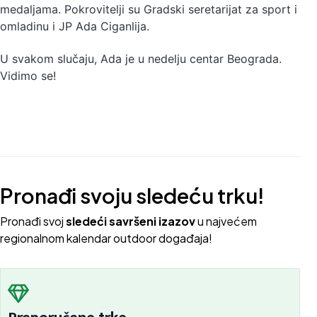
medaljama. Pokrovitelji su Gradski seretarijat za sport i
omladinu i JP Ada Ciganlija.
U svakom slučaju, Ada je u nedelju centar Beograda.
Vidimo se!
Pronađi svoju sledeću trku!
Pron
ađi svoj
sledeći savršeni izazov
u najvećem
regionalnom kalendar outdoor događaja!