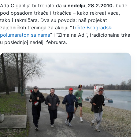
Ada Ciganlija bi trebalo da
u nedelju, 28.2.2010.
bude
pod opsadom trkača i trkačica – kako rekreativaca,
tako i takmičara. Dva su povoda: naš projekat
zajedničkih treninga za akciju “T
rčite Beogradski
polumaraton sa nama
” i “Zima na Adi”, tradicionalna trka
u poslednjoj nedelji februara.