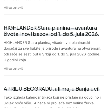
Milica Luković
HIGHLANDER Stara planina – avantura
života i novi izazovi od 1. do 5. jula 2026.
HIGHLANDER Stara planina, višednevni planinarski
događaj za sve ljubitelje prirode i avantura na otvorenom,
održaće se šesti put u Srbiji od 1. do 5. jula 2026. godine.
U godini koja…
Milica Luković
APRIL U BEOGRADU, ali maj u Banjaluci!
Tako izgleda kalendar trkača koji ne pristaje na dovoljno i
uvijek hoće više. A neće ni proljeće bez velike žurke.