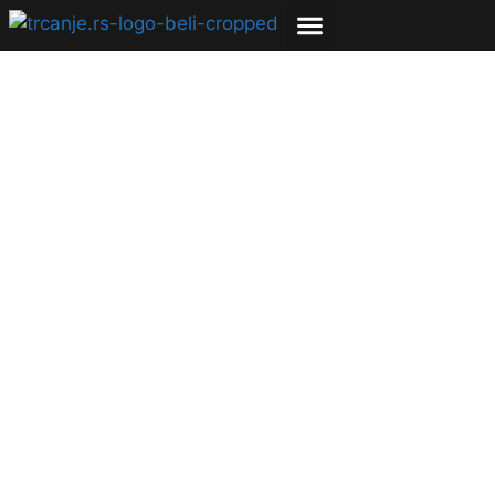
Vidimo se u nedelju
28.2. na Adi
26.02.2010
Igor Vujičić
2 min čitanja