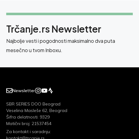
Trčanje.rs Newsletter
Najbolje vesti i pogodnosti maksimalno dva puta
mesečno u tvom Inboxu.
Newsletter
SBR SERIES DOO Beograd
Veselina Masleše 62, Beograd
Šifra delatnosti: 9329
Matični broj: 21537454
Za kontakt i saradnju:
kontakt@trcanje.rs