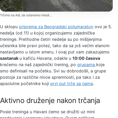
Trčimo na Adi, da ostanemo mladi...
U sklopu
priprema za Beogradski polumaraton
ovo je 5.
nedelja (od 11) u kojoj organizujemo zajedničke
treninge. Prethodne četiri nedelje su po mišljenjima
učesnika bile pravi potez, tako da sa još većim elanom
nastavljamo u istom smeru. I ovaj put vam zakazujemo
sastanak
u kafiću
Havana
, odakle u
10:00 časova
krećemo na naš zajednički trening, po
grupama
koje
smo definisali na početku. Svi su dobrodošli, a grupe
postoje za različite nivoe spremnosti, pa tako i za
apsolutne početnike koji
prvi put trče sa nama
.
Aktivno druženje nakon trčanja
Posle treninga u Havani ćemo se družiti uz mini