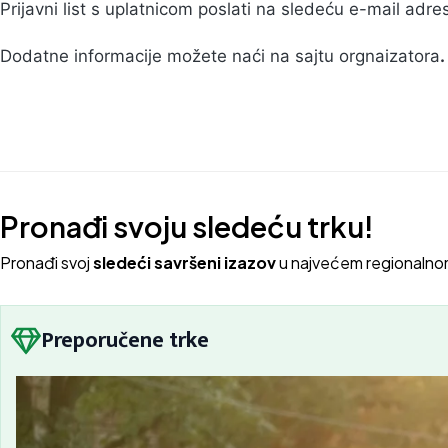
Prijavni list s uplatnicom poslati na sledeću e-mail adre
Dodatne informacije možete naći na sajtu orgnaizatora
.
Pronađi svoju sledeću trku!
Pron
ađi svoj
sledeći savršeni izazov
u najvećem regionalno
Preporučene trke