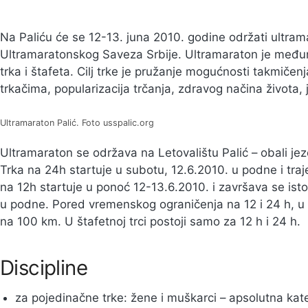
Na Paliću će se 12-13. juna 2010. godine održati ultrama
Ultramaratonskog Saveza Srbije. Ultramaraton je među
trka i štafeta. Cilj trke je pružanje mogućnosti takmiče
trkačima, popularizacija trčanja, zdravog načina života
Ultramaraton Palić. Foto usspalic.org
Ultramaraton se održava na Letovalištu Palić – obali jeze
Trka na 24h startuje u subotu, 12.6.2010. u podne i tra
na 12h startuje u ponoć 12-13.6.2010. i završava se is
u podne. Pored vremenskog ograničenja na 12 i 24 h, u p
na 100 km. U štafetnoj trci postoji samo za 12 h i 24 h.
Discipline
za pojedinačne trke: žene i muškarci – apsolutna kate