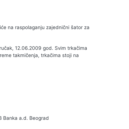
iće na raspolaganju zajednični šator za
ručak, 12.06.2009 god. Svim trkačima
eme takmičenja, trkačima stoji na
LB Banka a.d. Beograd