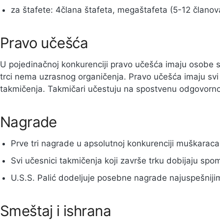
za štafete: 4člana štafeta, megaštafeta (5-12 članov
Pravo učešća
U pojedinačnoj konkurenciji pravo učešća imaju osobe s
trci nema uzrasnog organičenja. Pravo učešća imaju svi o
takmičenja. Takmičari učestuju na spostvenu odgovorno
Nagrade
Prve tri nagrade u apsolutnoj konkurenciji muškaraca
Svi učesnici takmičenja koji završe trku dobijaju sp
U.S.S. Palić dodeljuje posebne nagrade najuspešnijim
Smeštaj i ishrana