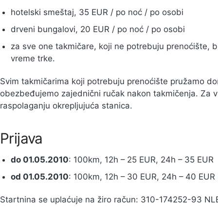
hotelski smeštaj, 35 EUR / po noć / po osobi
drveni bungalovi, 20 EUR / po noć / po osobi
za sve one takmičare, koji ne potrebuju prenoćište, b
vreme trke.
Svim takmičarima koji potrebuju prenoćište pružamo do
obezbeđujemo zajednični ručak nakon takmičenja. Za vr
raspolaganju okrepljujuća stanica.
Prijava
do 01.05.2010
: 100km, 12h – 25 EUR, 24h – 35 EUR
od 01.05.2010
: 100km, 12h – 30 EUR, 24h – 40 EUR
Startnina se uplaćuje na žiro račun: 310-174252-93 N