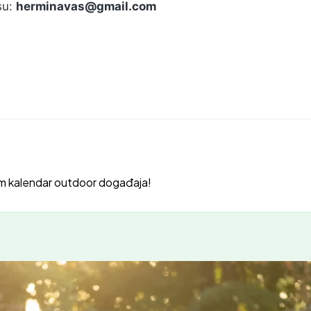
su:
herminavas@gmail.com
m kalendar outdoor događaja!