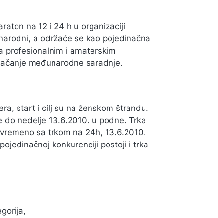
raton na 12 i 24 h u organizaciji
narodni, a održaće se kao pojedinačna
nja profesionalnim i amaterskim
, jačanje međunarodne saradnje.
ra, start i cilj su na ženskom štrandu.
je do nedelje 13.6.2010. u podne. Trka
tovremeno sa trkom na 24h, 13.6.2010.
ojedinačnoj konkurenciji postoji i trka
gorija,