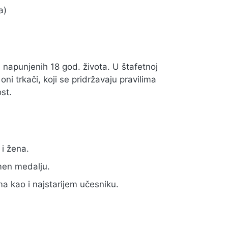
a)
 napunjenih 18 god. života. U štafetnoj
ni trkači, koji se pridržavaju pravilima
st.
 i žena.
omen medalju.
a kao i najstarijem učesniku.