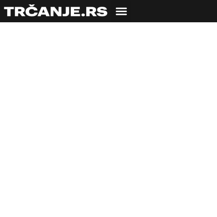
Trka sa busom u
centru Beograda
02.06.2011
Veroljub Zmijanac
3 min čitanja