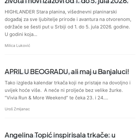
života i novi izazovi od 1. do 5. jula 2026.
HIGHLANDER Stara planina, višednevni planinarski
događaj za sve ljubitelje prirode i avantura na otvorenom,
održaće se šesti put u Srbiji od 1. do 5. jula 2026. godine.
U godini koja…
Milica Luković
APRIL U BEOGRADU, ali maj u Banjaluci!
Tako izgleda kalendar trkača koji ne pristaje na dovoljno i
uvijek hoće više. A neće ni proljeće bez velike žurke.
“Vivia Run & More Weekend” te čeka 23. i 24.…
Uroš Zmijanac
Angelina Topić inspirisala trkače: u