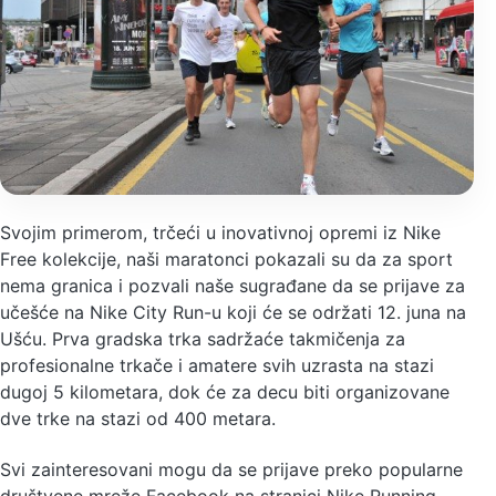
Svojim primerom, trčeći u inovativnoj opremi iz Nike
Free kolekcije, naši maratonci pokazali su da za sport
nema granica i pozvali naše sugrađane da se prijave za
učešće na Nike City Run-u koji će se održati 12. juna na
Ušću. Prva gradska trka sadržaće takmičenja za
profesionalne trkače i amatere svih uzrasta na stazi
dugoj 5 kilometara, dok će za decu biti organizovane
dve trke na stazi od 400 metara.
Svi zainteresovani mogu da se prijave preko popularne