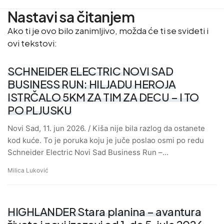
Nastavi sa čitanjem
Ako ti je ovo bilo zanimljivo, možda će ti se svideti i
ovi tekstovi:
SCHNEIDER ELECTRIC NOVI SAD
BUSINESS RUN: HILJADU HEROJA
ISTRČALO 5KM ZA TIM ZA DECU – I TO
PO PLJUSKU
Novi Sad, 11. jun 2026. / Kiša nije bila razlog da ostanete
kod kuće. To je poruka koju je juče poslao osmi po redu
Schneider Electric Novi Sad Business Run –…
Milica Luković
HIGHLANDER Stara planina – avantura