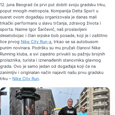
12. juna Beograd će prvi put dobiti svoju gradsku trku,
poput mnogih metropola. Kompanija Delta Sport u
susret ovom događaju organizovala je danas mali
trkački performans u slavu trčanja, zdravog života i
sporta. Naime Igor Šarčević, naš proslavljeni
desetobojac i član srpske bob posade, koji je i zaštitno
lice prvog
Nike City Run-a
, trkao se sa autobusom
punim novinara. Podršku su mu pružali članovi Nike
Running kluba, a svi zajedno privukli su pažnju brojnih
prolaznika, turista i iznenađenih stanovnika glavnog
grada. Ovo je samo jedan od događaja koji će na
zanimljiv i originalan način najaviti našu prvu gradsku
trku –
Nike City Run
.