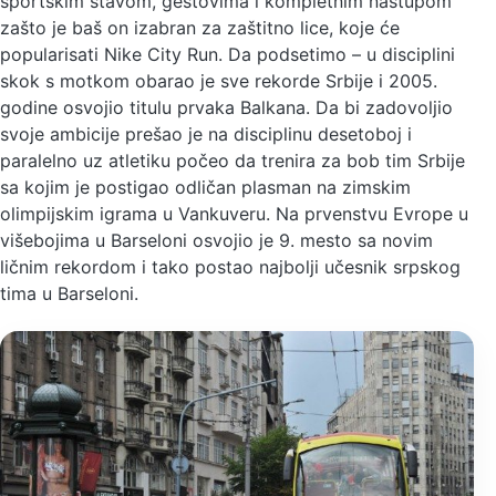
sportskim stavom, gestovima i kompletnim nastupom
zašto je baš on izabran za zaštitno lice, koje će
popularisati Nike City Run. Da podsetimo – u disciplini
skok s motkom obarao je sve rekorde Srbije i 2005.
godine osvojio titulu prvaka Balkana. Da bi zadovoljio
svoje ambicije prešao je na disciplinu desetoboj i
paralelno uz atletiku počeo da trenira za bob tim Srbije
sa kojim je postigao odličan plasman na zimskim
olimpijskim igrama u Vankuveru. Na prvenstvu Evrope u
višebojima u Barseloni osvojio je 9. mesto sa novim
ličnim rekordom i tako postao najbolji učesnik srpskog
tima u Barseloni.