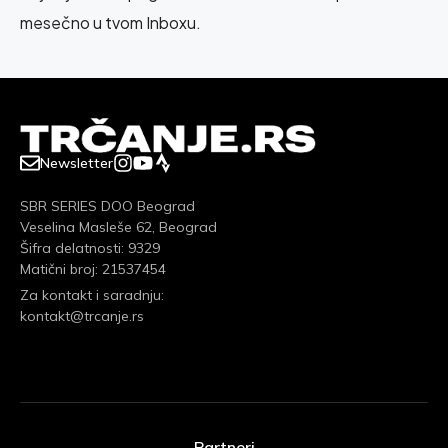
mesečno u tvom Inboxu.
Newsletter
SBR SERIES DOO Beograd
Veselina Masleše 62, Beograd
Šifra delatnosti: 9329
Matični broj: 21537454
Za kontakt i saradnju:
kontakt@trcanje.rs
Partneri