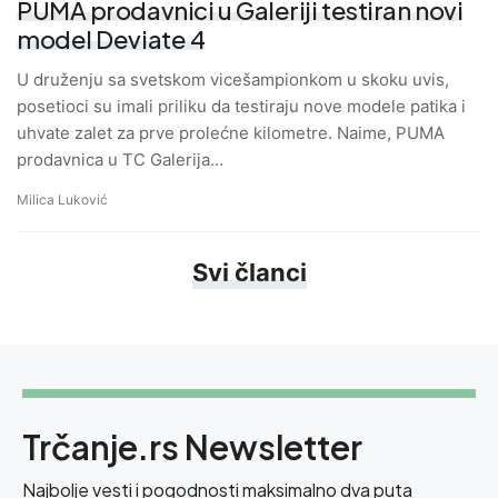
PUMA prodavnici u Galeriji testiran novi
model Deviate 4
U druženju sa svetskom vicešampionkom u skoku uvis,
posetioci su imali priliku da testiraju nove modele patika i
uhvate zalet za prve prolećne kilometre. Naime, PUMA
prodavnica u TC Galerija…
Milica Luković
Svi članci
Trčanje.rs Newsletter
Najbolje vesti i pogodnosti maksimalno dva puta