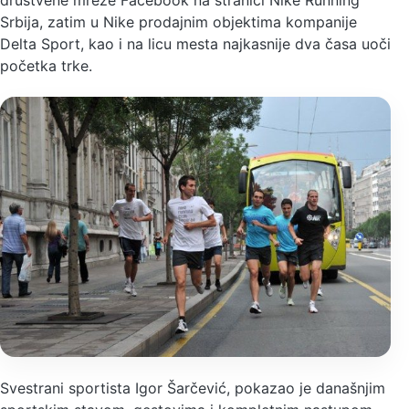
društvene mreže Facebook na stranici Nike Running
Srbija, zatim u Nike prodajnim objektima kompanije
Delta Sport, kao i na licu mesta najkasnije dva časa uoči
početka trke.
Svestrani sportista Igor Šarčević, pokazao je današnjim