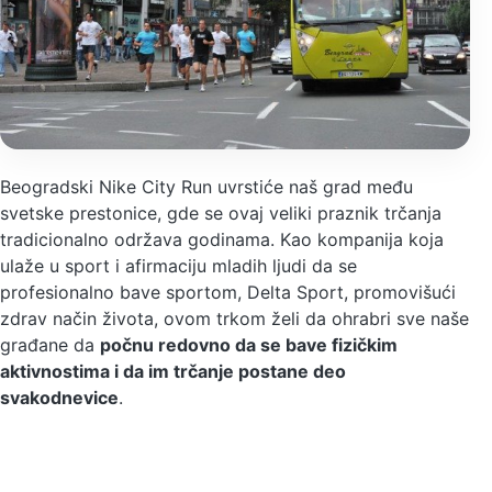
Beogradski Nike City Run uvrstiće naš grad među
svetske prestonice, gde se ovaj veliki praznik trčanja
tradicionalno održava godinama. Kao kompanija koja
ulaže u sport i afirmaciju mladih ljudi da se
profesionalno bave sportom, Delta Sport, promovišući
zdrav način života, ovom trkom želi da ohrabri sve naše
građane da
počnu redovno da se bave fizičkim
aktivnostima i da im trčanje postane deo
svakodnevice
.