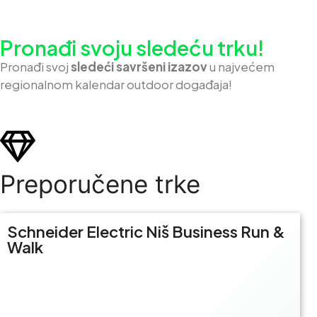
Pronađi svoju sledeću trku!
Pron
ađi svoj
sledeći savršeni izazov
u najvećem
regionalnom kalendar outdoor događaja!
Preporučene trke
Schneider Electric Niš Business Run &
Walk