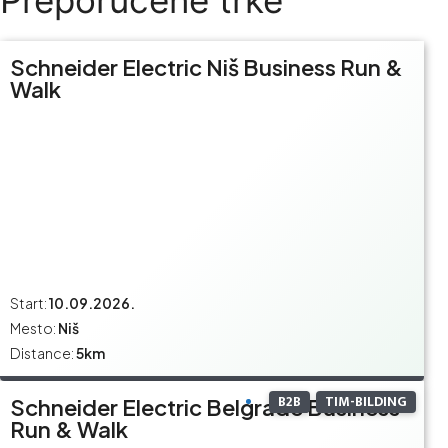
Preporučene trke
Schneider Electric Niš Business Run &
Walk
Start:
10.09.2026.
Mesto:
Niš
Distance:
5km
B2B
TIM-BILDING
Schneider Electric Belgrade Business
Run & Walk