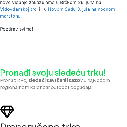
novo viđanje zakazujemo u Brčkom 26. juna na
Vidovdanskoj trci
ili u
Novom Sadu 3. jula na noćnom
maratonu
.
Pozdrav svima!
Pronađi svoju sledeću trku!
Pron
ađi svoj
sledeći savršeni izazov
u najvećem
regionalnom kalendar outdoor događaja!