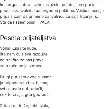
ime organizatora svim zaslužnim prijateljima sporta
podelio zahvalnice uz prigodne poklone. Vekiju i meni je
pripala čast da primimo zahvalnicu za sajt Trčanje.rs.
Šta da kažem osim HVALA!
Pesma prijateljstva
Volim Kulu i te ljude,
što nam čula sva razbude,
na trci što za nas prave,
za trkače bolje, zdrave.
Drugi put sam ovde s’ vama,
ja pripadam tu bez blama,
svi su ovde dobrodošli,
nek to znaju, gde god pošli.
Zdravko, druže, tebi hvala,