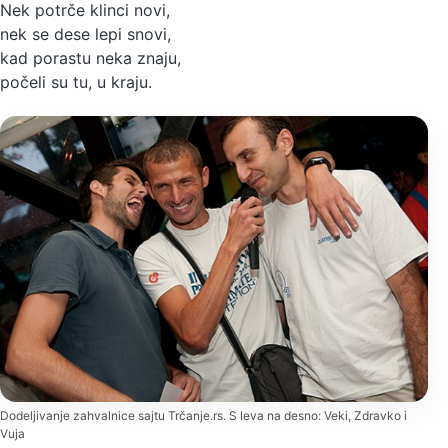
Nek potrče klinci novi,
nek se dese lepi snovi,
kad porastu neka znaju,
počeli su tu, u kraju.
Dodeljivanje zahvalnice sajtu Trčanje.rs. S leva na desno: Veki, Zdravko i
Vuja