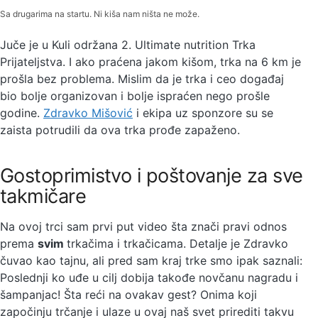
Sa drugarima na startu. Ni kiša nam ništa ne može.
Juče je u Kuli održana 2. Ultimate nutrition Trka
Prijateljstva. I ako praćena jakom kišom, trka na 6 km je
prošla bez problema. Mislim da je trka i ceo događaj
bio bolje organizovan i bolje ispraćen nego prošle
godine.
Zdravko Mišović
i ekipa uz sponzore su se
zaista potrudili da ova trka prođe zapaženo.
Gostoprimistvo i poštovanje za sve
takmičare
Na ovoj trci sam prvi put video šta znači pravi odnos
prema
svim
trkačima i trkačicama. Detalje je Zdravko
čuvao kao tajnu, ali pred sam kraj trke smo ipak saznali:
Poslednji ko uđe u cilj dobija takođe novčanu nagradu i
šampanjac! Šta reći na ovakav gest? Onima koji
započinju trčanje i ulaze u ovaj naš svet prirediti takvu