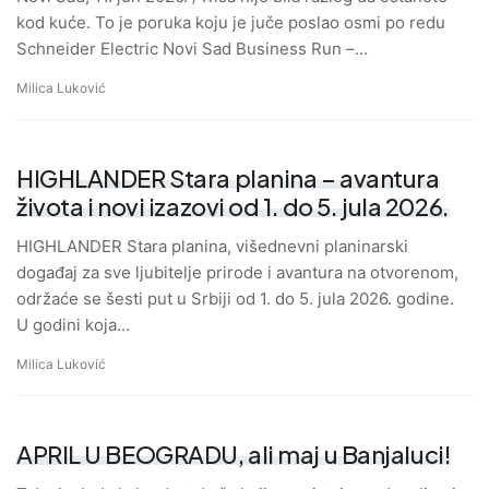
kod kuće. To je poruka koju je juče poslao osmi po redu
Schneider Electric Novi Sad Business Run –…
Milica Luković
HIGHLANDER Stara planina – avantura
života i novi izazovi od 1. do 5. jula 2026.
HIGHLANDER Stara planina, višednevni planinarski
događaj za sve ljubitelje prirode i avantura na otvorenom,
održaće se šesti put u Srbiji od 1. do 5. jula 2026. godine.
U godini koja…
Milica Luković
APRIL U BEOGRADU, ali maj u Banjaluci!