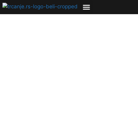
I ove godine super
provod u Kuli
20.06.2010
Igor Vujičić
4 min čitanja