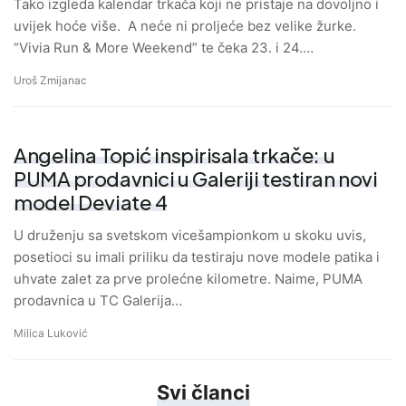
Tako izgleda kalendar trkača koji ne pristaje na dovoljno i
uvijek hoće više. A neće ni proljeće bez velike žurke.
“Vivia Run & More Weekend” te čeka 23. i 24.…
Uroš Zmijanac
Angelina Topić inspirisala trkače: u
PUMA prodavnici u Galeriji testiran novi
model Deviate 4
U druženju sa svetskom vicešampionkom u skoku uvis,
posetioci su imali priliku da testiraju nove modele patika i
uhvate zalet za prve prolećne kilometre. Naime, PUMA
prodavnica u TC Galerija…
Milica Luković
Svi članci