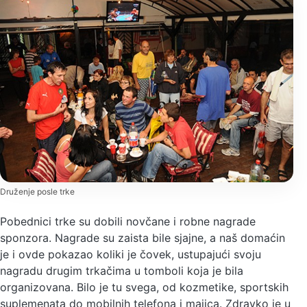
Druženje posle trke
Pobednici trke su dobili novčane i robne nagrade
sponzora. Nagrade su zaista bile sjajne, a naš domaćin
je i ovde pokazao koliki je čovek, ustupajući svoju
nagradu drugim trkačima u tomboli koja je bila
organizovana. Bilo je tu svega, od kozmetike, sportskih
suplemenata do mobilnih telefona i majica. Zdravko je u