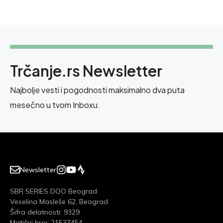
Trčanje.rs Newsletter
Najbolje vesti i pogodnosti maksimalno dva puta
mesečno u tvom Inboxu.
Newsletter
SBR SERIES DOO Beograd
Veselina Masleše 62, Beograd
Šifra delatnosti: 9329
Matični broj: 21537454