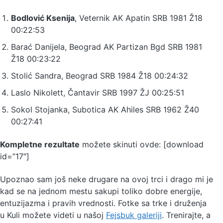
Bodlović Ksenija
, Veternik AK Apatin SRB 1981 Ž18
00:22:53
Barać Danijela, Beograd AK Partizan Bgd SRB 1981
Ž18 00:23:22
Stolić Sandra, Beograd SRB 1984 Ž18 00:24:32
Laslo Nikolett, Čantavir SRB 1997 ŽJ 00:25:51
Sokol Stojanka, Subotica AK Ahiles SRB 1962 Ž40
00:27:41
Kompletne rezultate
možete skinuti ovde: [download
id=”17″]
Upoznao sam još neke drugare na ovoj trci i drago mi je
kad se na jednom mestu sakupi toliko dobre energije,
entuzijazma i pravih vrednosti. Fotke sa trke i druženja
u Kuli možete videti u našoj
Fejsbuk galeriji
. Trenirajte, a