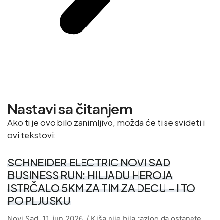
Nastavi sa čitanjem
Ako ti je ovo bilo zanimljivo, možda će ti se svideti i
ovi tekstovi:
SCHNEIDER ELECTRIC NOVI SAD
BUSINESS RUN: HILJADU HEROJA
ISTRČALO 5KM ZA TIM ZA DECU – I TO
PO PLJUSKU
Novi Sad, 11. jun 2026. / Kiša nije bila razlog da ostanete