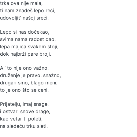
trka ova nije mala,
ti nam znadeš lepo reći,
udovoljit’ našoj sreći.
Lepo si nas dočekao,
svima nama radost dao,
lepa majica svakom stoji,
dok najbrži pare broji.
Al’ to nije ono važno,
druženje je pravo, snažno,
drugari smo, blago meni,
to je ono što se ceni!
Prijatelju, imaj snage,
i ostvari snove drage,
kao vetar ti poleti,
na sledeću trku sleti.