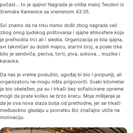
počast… to je sjajno! Nagrada je otišla maloj Teodori iz
Sremske Kamenice sa vremenom 43:35.
Svi znamo da na trku nismo došli zbog nagrada već
zbog onog ljudskog poštovanja i sjajne atmosfere koja
je prethodila trci ali i sledila. Organizacija je bila sjajna,
svi takmičari su dobili majicu, startni broj, a posle trke
bilo je sendviča, peciva, torti, piva, sokova… muzike i
karaoka.
Da nas je vreme poslužilo, ugođaj bi bio i potpuniji, ali
organizatoru ne mogu ništa prigovoriti. Svaki kilometar
je bio obeležen, pa su i trkači bez sofisticirane opreme
mogli da prate koliko se brzo kreću. Moje mišljenje je
da je ova nova staza bolja od prethodne, jer se trkači
međusobno gledaju u povratku što značajno utiče na
motivaciju.