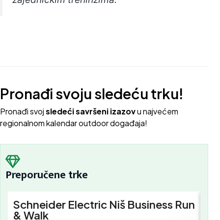
Pronađi svoju sledeću trku!
Pron
ađi svoj
sledeći savršeni izazov
u najvećem
regionalnom kalendar outdoor događaja!
Preporučene trke
Schneider Electric Niš Business Run
Sc
& Walk
Bu