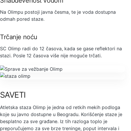
Snabdevenost vodom
Na Olimpu postoji javna česma, te je voda dostupna
odmah pored staze.
Trčanje noću
SC Olimp radi do 12 časova, kada se gase reflektori na
stazi. Posle 12 časova više nije moguće trčati.
SAVETI
Atletska staza Olimp je jedna od retkih mekih podloga
koje su javno dostupne u Beogradu. Korišćenje staze je
besplatno za sve građane. Iz tih razloga toplo je
preporučujemo za sve brze treninge, poput intervala i