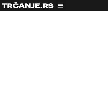
Atletska staza Olimp
02.09.2009
Veroljub Zmijanac
2 min čitanja