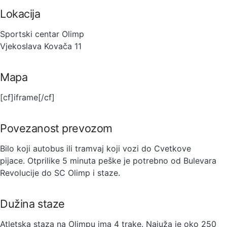
Lokacija
Sportski centar Olimp
Vjekoslava Kovača 11
Mapa
[cf]iframe[/cf]
Povezanost prevozom
Bilo koji autobus ili tramvaj koji vozi do Cvetkove
pijace. Otprilike 5 minuta peške je potrebno od Bulevara
Revolucije do SC Olimp i staze.
Dužina staze
Atletska staza na Olimpu ima 4 trake. Najuža je oko 250