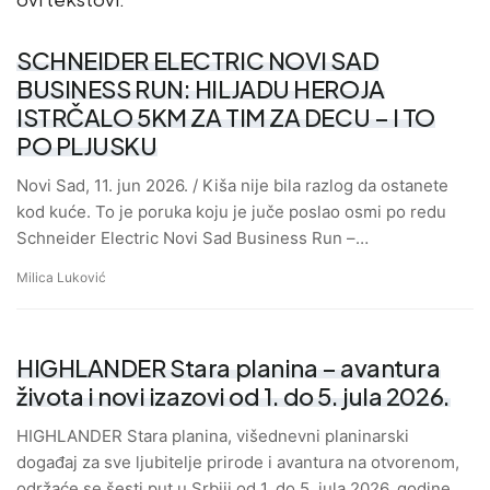
SCHNEIDER ELECTRIC NOVI SAD
BUSINESS RUN: HILJADU HEROJA
ISTRČALO 5KM ZA TIM ZA DECU – I TO
PO PLJUSKU
Novi Sad, 11. jun 2026. / Kiša nije bila razlog da ostanete
kod kuće. To je poruka koju je juče poslao osmi po redu
Schneider Electric Novi Sad Business Run –…
Milica Luković
HIGHLANDER Stara planina – avantura
života i novi izazovi od 1. do 5. jula 2026.
HIGHLANDER Stara planina, višednevni planinarski
događaj za sve ljubitelje prirode i avantura na otvorenom,
održaće se šesti put u Srbiji od 1. do 5. jula 2026. godine.