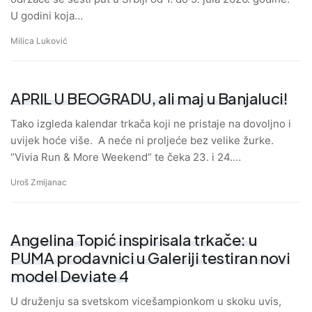
U godini koja…
Milica Luković
APRIL U BEOGRADU, ali maj u Banjaluci!
Tako izgleda kalendar trkača koji ne pristaje na dovoljno i
uvijek hoće više. A neće ni proljeće bez velike žurke.
“Vivia Run & More Weekend” te čeka 23. i 24.…
Uroš Zmijanac
Angelina Topić inspirisala trkače: u
PUMA prodavnici u Galeriji testiran novi
model Deviate 4
U druženju sa svetskom vicešampionkom u skoku uvis,