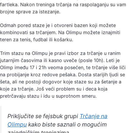
fartleka. Nakon treninga trčanja na raspolaganju su vam
brojne sprave za istezanje.
Odmah pored staze je i otvoreni bazen koji možete
kombinovati sa trčanjem. Na Olimpu možete iznajmiti
teren za tenis, fudbal ili košarku.
Trim stazu na Olimpu je pravi izbor za trčanje u ranim
jutarnjim časovima ili kasno uveče (posle 10h). Leti je
Olimp imeđu 17 i 21h veoma posećen, te trčanje više liči
na probijanje kroz redove pešaka. Dosta starijih ljudi se
šeta, ali ne postoji dogovor koje staze su za šetanje a
koje za trčanje. Još veći problem su i deca koja
pretrčavaju stazu i idu u suprotnom smeru.
Priključite se fejsbuk grupi
Trčanje na
Olimpu
kako biste saznali o mogućim
zajedničkim treninzima.