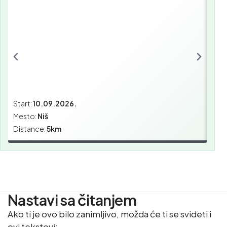
Start:
10.09.2026.
Star
Mesto:
Niš
Mes
Distance:
5km
Dist
Nastavi sa čitanjem
Ako ti je ovo bilo zanimljivo, možda će ti se svideti i
ovi tekstovi: