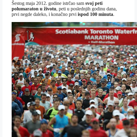
Šestog maja 2012. godine istrčao sam
svoj peti
polumaraton u životu
, peti u poslednjih godinu dana,
prvi negde daleko, i konačno prvi
ispod 100 minuta
.