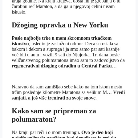
kraja godine. Na kraju krajeva, dosta mi je grebanja o tu
čarobnu reč Maraton, a da ga u njegovoj celini nisam
iskusio.
Džoging opravka u New Yorku
Posle najbolje trke u mom skromnom trkačkom
iskustvu
, usledio je zasluženi odmor. Deca su ostala sa
bakom i dekom a supruga i ja smo samo par sati kasnije
već bili u autu i vozili 9 sati do Njujorka. Tri dana posle
veličanstvenog polumaratona imao sam to zadovoljstvo da
regenerativni džoging odradim u Central Parku
…
Naravno da sam zamišljao sebe kako na tom istom mestu
trčim poslednje kilometre Maratona sa velikim M…
Vredi
sanjati, a još više trenirati za svoje snove
.
Kako sam se pripremao za
polumaraton?
Na kraju par reči i o mom treningu.
Ovo je deo koji
najviše volim da pročitam kod drugih pa je red da