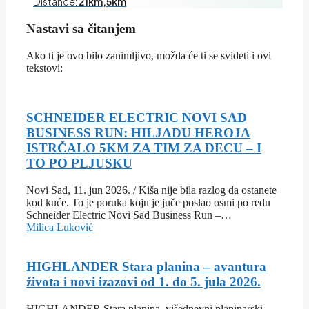
Distance:
21km,5km
Nastavi sa čitanjem
Ako ti je ovo bilo zanimljivo, možda će ti se svideti i ovi
tekstovi:
SCHNEIDER ELECTRIC NOVI SAD
BUSINESS RUN: HILJADU HEROJA
ISTRČALO 5KM ZA TIM ZA DECU – I
TO PO PLJUSKU
Novi Sad, 11. jun 2026. / Kiša nije bila razlog da ostanete
kod kuće. To je poruka koju je juče poslao osmi po redu
Schneider Electric Novi Sad Business Run –…
Milica Luković
HIGHLANDER Stara planina – avantura
života i novi izazovi od 1. do 5. jula 2026.
HIGHLANDER Stara planina, višednevni planinarski