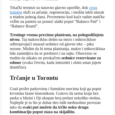
Trkački treninzi su naravno glavno uporište, dok
cross
training
služi za jačanje, regeneraciju, i možda lakši ulazak
u triatlon jednog dana. Povremeno kod kuće radim statičke
vežbe na parteru uz pomoć alatki poput “Balance Pad” i
“Balance Board”.
Treninge veoma precizno planiram, na polugodišnjem
nivou
. Taj makrociklus delim na mezo i mikrocikluse
odbrojavajući unazad sedmice od glavne trke – pika
sezone. Mislim da bi tema planiranja, makro i mikrociklusa
bila zanimljiva da se predstavi i na sajtu. Obavezno se
trudim da nikako ne preskačem
sedmice rezervizane za
odmor
(svaka četvrta, kada intenzitet i obim sman jujem
drastično).
Trčanje u Torontu
Grad prožet parkovima i šumskim usecima koji ga poput
krvotoka hrane kiseonikom. Gotovo da nema kraja bez
parka u blizini i čiji ukupan broj prelazi nekoliko stotina.
Najlepše je to što je dobar deo istih međusobno povezan
tako da
svaki put možete da trčite neku drugu
kombinaciju poput staza na skijalištu
.