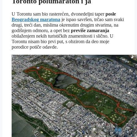
Toronto polumaraton i ja
U Torontu sam bio rasterećen, dvonedeljni taper
posle
Beogradskog maratona
je ispao savršen, trčao sam svaki
drugi, treći dan, mislima okrenutim drugim stvarima, na
godišnjem odmoru, a opet bez
previše zamaranja
obilaženjem nekih turističkih znamenitosti i slično. U
Torontu nisam bio prvi put, s obzirom da deo moje
porodice potiče odavde.