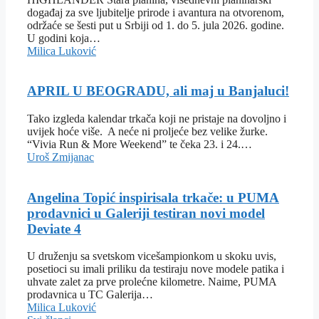
događaj za sve ljubitelje prirode i avantura na otvorenom,
održaće se šesti put u Srbiji od 1. do 5. jula 2026. godine.
U godini koja…
Milica Luković
APRIL U BEOGRADU, ali maj u Banjaluci!
Tako izgleda kalendar trkača koji ne pristaje na dovoljno i
uvijek hoće više. A neće ni proljeće bez velike žurke.
“Vivia Run & More Weekend” te čeka 23. i 24.…
Uroš Zmijanac
Angelina Topić inspirisala trkače: u PUMA
prodavnici u Galeriji testiran novi model
Deviate 4
U druženju sa svetskom vicešampionkom u skoku uvis,
posetioci su imali priliku da testiraju nove modele patika i
uhvate zalet za prve prolećne kilometre. Naime, PUMA
prodavnica u TC Galerija…
Milica Luković