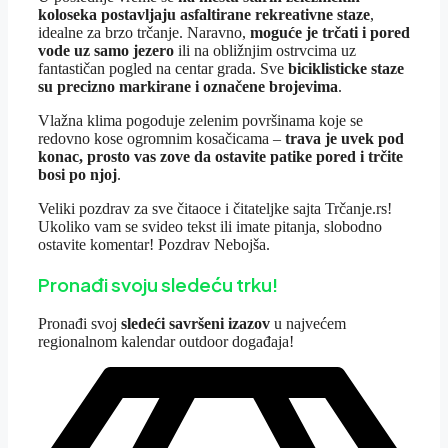
koloseka postavljaju asfaltirane rekreativne staze
,
idealne za brzo trčanje. Naravno,
moguće je trčati i pored
vode uz samo jezero
ili na obližnjim ostrvcima uz
fantastičan pogled na centar grada. Sve
biciklisticke staze
su precizno markirane i označene brojevima
.
Vlažna klima pogoduje zelenim površinama koje se
redovno kose ogromnim kosačicama –
trava je uvek pod
konac, prosto vas zove da ostavite patike pored i trčite
bosi po njoj
.
Veliki pozdrav za sve čitaoce i čitateljke sajta Trčanje.rs!
Ukoliko vam se svideo tekst ili imate pitanja, slobodno
ostavite komentar! Pozdrav Nebojša.
Pronađi svoju sledeću trku!
Pron
ađi svoj
sledeći savršeni izazov
u najvećem
regionalnom kalendar outdoor događaja!