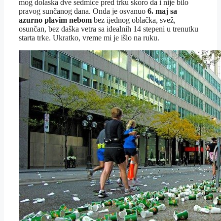
mog dolaska dve sedmice pred trku skoro da i nije bilo
pravog sunčanog dana. Onda je osvanuo
6. maj sa
azurno plavim nebom
bez ijednog oblačka, svež,
osunčan, bez daška vetra sa idealnih 14 stepeni u trenutku
starta trke. Ukratko, vreme mi je išlo na ruku.