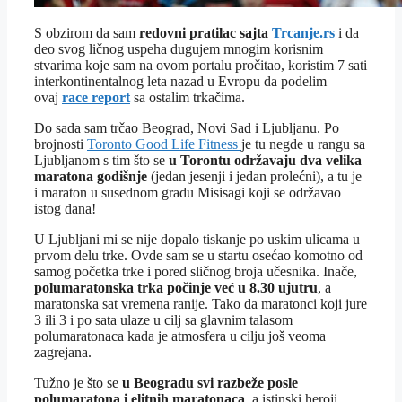
S obzirom da sam
redovni pratilac sajta
Trcanje.rs
i da
deo svog ličnog uspeha dugujem mnogim korisnim
stvarima koje sam na ovom portalu pročitao, koristim 7 sati
interkontinentalnog leta nazad u Evropu da podelim
ovaj
race report
sa ostalim trkačima.
Do sada sam trčao Beograd, Novi Sad i Ljubljanu. Po
brojnosti
Toronto Good Life Fitness
je tu negde u rangu sa
Ljubljanom s tim što se
u Torontu održavaju dva velika
maratona godišnje
(jedan jesenji i jedan prolećni), a tu je
i maraton u susednom gradu Misisagi koji se održavao
istog dana!
U Ljubljani mi se nije dopalo tiskanje po uskim ulicama u
prvom delu trke. Ovde sam se u startu osećao komotno od
samog početka trke i pored sličnog broja učesnika. Inače,
polumaratonska trka počinje već u 8.30 ujutru
, a
maratonska sat vremena ranije. Tako da maratonci koji jure
3 ili 3 i po sata ulaze u cilj sa glavnim talasom
polumaratonaca kada je atmosfera u cilju još veoma
zagrejana.
Tužno je što se
u Beogradu svi razbeže posle
polumaratona i elitnih maratonaca
, a istinski heroji