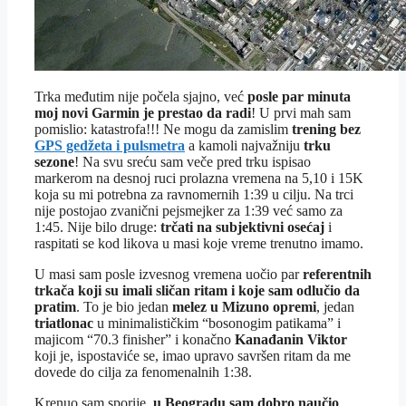
Trka međutim nije počela sjajno, već
posle par minuta
moj novi Garmin je prestao da radi
! U prvi mah sam
pomislio: katastrofa!!! Ne mogu da zamislim
trening bez
GPS gedžeta i pulsmetra
a kamoli najvažniju
trku
sezone
! Na svu sreću sam veče pred trku ispisao
markerom na desnoj ruci prolazna vremena na 5,10 i 15K
koja su mi potrebna za ravnomernih 1:39 u cilju. Na trci
nije postojao zvanični pejsmejker za 1:39 već samo za
1:45. Nije bilo druge:
trčati na subjektivni osećaj
i
raspitati se kod likova u masi koje vreme trenutno imamo.
U masi sam posle izvesnog vremena uočio par
referentnih
trkača koji su imali sličan ritam i koje sam odlučio da
pratim
. To je bio jedan
melez u Mizuno opremi
, jedan
triatlonac
u minimalističkim “bosonogim patikama” i
majicom “70.3 finisher” i konačno
Kanađanin Viktor
koji je, ispostaviće se, imao upravo savršen ritam da me
dovede do cilja za fenomenalnih 1:38.
Krenuo sam sporije,
u Beogradu sam dobro naučio