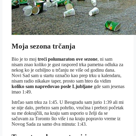
Moja sezona trčanja
Bio je to moj
treći polumaraton ove sezone
, ni sam
nisam znao koliko je gust raspored trka pametna odluka za
nekog ko je ozbiljno u trčanju ne više od godinu dana.
Novi Sad sam u startu označio kao prep trku u kalendaru,
nisam radio nikakav taper, prosto sam hteo da vidim
koliko sam napredovao posle Ljubljane
gde sam jesenas
imao 1:49.
Istrčao sam trku za 1:45. U Beogradu sam jurio 1:39 ali mi
se nije dalo, prebrzo sam pohrlio, vrućina i prebrzi početak
su me dokrajčili, na kraju sam usporio u želji da se
sačuvam za Toronto što više i na kraju popravio vreme iz
Novog Sada za samo dva minuta: 1:43.