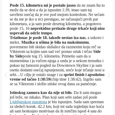
Posle 15. kilometra mi je postalo jasno
da ne znam šta to
može da se desi a da ja ispustim 1:39, imao sam taj
savršeni osećaj da je sve pod mojom kontrolom. Ne sećam
se da me je iko u trci prestigao, ne računajući prvih par
kilometara, a ja sam posle desetog kilometra, a pogotovo
posle 15, 16
neprekidno prelazio druge trkače koji nisu
uspevali da održe tempo
.
Triatlonac je posle 18. takođe nestao iza nas
, a uskoro i
melez.
Muzika u ušima je bila na maksimumu
,
povremeno bih skidao slušalice da razmenim koju reč sa
Viktorom sa kojim sam sad već postao ortak i trčao
Side
by Side
posle tog 15. kilometra. Primetio sam da u
momentima i ja vučem njega a onda je u nekom trenutku i
pukao taj famozni pogled na Downtown Skyline i ja sam
osetio dodatni osećaj ispunjenosti, sreće koje trčanje nosi u
sebi…U cilju je ostalo snage i za
sprint finish i apsolutno
vreme od tačno 1:38:59
(chip time 1:38:42). Izgrlio sam
se sa Viktorom i složio utiske ovog dana za pamćenje.
Istinskog zamora kao da nije ni bilo
. Da li sam mogao
još brže, ne nikako. Plan koji sam sebi zadao još posle
Ljubljanskog maratona
je bio ispunjen. Sada sam spreman
za sledeći korak. 42.2 km, koji mi sada izgledaju kao kuća
ali sam beskrajno motivisan da ih isrtrčim ispod 4 sata do