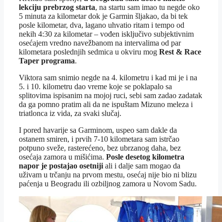
lekciju prebrzog starta
, na startu sam imao tu negde oko
5 minuta za kilometar dok je Garmin šljakao, da bi tek
posle kilometar, dva, lagano uhvatio ritam i tempo od
nekih 4:30 za kilometar – vođen isključivo subjektivnim
osećajem vredno navežbanom na intervalima od par
kilometara poslednjih sedmica u okviru mog
Rest & Race
Taper programa
.
Viktora sam snimio negde na 4. kilometru i kad mi je i na
5. i 10. kilometru dao vreme koje se poklapalo sa
splitovima ispisanim na mojoj ruci, sebi sam zadao zadatak
da ga pomno pratim ali da ne ispuštam Mizuno meleza i
triatlonca iz vida, za svaki slučaj.
I pored havarije sa Garminom, uspeo sam dakle da
ostanem smiren, i prvih 7-10 kilometara sam istrčao
potpuno sveže, rasterećeno, bez ubrzanog daha, bez
osećaja zamora u mišićima.
Posle desetog kilometra
napor je postajao osetniji
ali i dalje sam mogao da
uživam u trčanju na prvom mestu, osećaj nije bio ni blizu
paćenja u Beogradu ili ozbiljnog zamora u Novom Sadu.