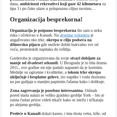
dana,
ambiciozni rekreativci koji gaze 42 kilometara
za
tipa 3 i po čuke ulaze u polupraznu ciljnu ravninu…
Organizacija besprekorna!
Organizacija je potpuno besprekorna
što sam u neku
ruku i očekivao u Kanadi. Na
desetine volontera
je
angažovano oko trke,
okrepa u cilju podseća na
džinovsku pijacu
gde možete dobiti bukvalno sve od
voća, proteinskih napitaka do roštilja.
Garderoba je organizovana da svoje
stvari dobijate za
manje od dvadeset sekundi
. U Beogradu je to bila drama
2011., ove godine mi nije padalo napamet da je koristim.
Medalje su ogromne i kvalitetne, a
tokom trke okrepa
uključuje i besplatne gelove
, izo napitke i vodu doziranu
na par gutljaja u manjim papirnim čašama kako i dolikuje.
Zona zagrevanja je posebno interesantna
. Odmah
pored starta nalazi se veliko gradsko groblje York – bio je
zaista čudan prizor videti trkače kako se istežu i trčkaraju
po alejama groblja.
Proleće u Kanadi
dolazi kasno, i ima dosta vetra, kiše, od