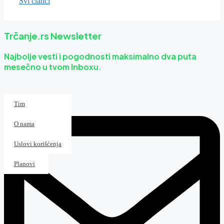
Svi članci
Trčanje.rs Newsletter
Najbolje vesti i pogodnosti maksimalno dva puta
mesečno u tvom Inboxu.
Kalendar
Tim
Magazin
O nama
Patike
Uslovi korišćenja
Planovi