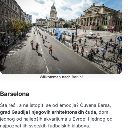
Willkommen nach Berlin!
Barselona
Šta reći, a ne istopiti se od emocija? Čuvena Barsa,
grad Gaudija i njegovih arhitektonskih čuda
, dom
jednog od najlepših akvarijuma u Evropi i jednog od
najpoznatijih svetskih fudbalskih klubova.