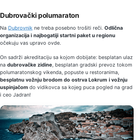
Dubrovački polumaraton
Na
Dubrovnik
ne treba posebno trošiti reči.
Odlična
organizacija i
najbogatiji startni paket u regionu
očekuju vas upravo ovde.
On sadrži akreditaciju sa kojom dobijate: besplatan ulaz
na
dubrovačke zidine
, besplatan gradski prevoz tokom
polumaratonskog vikenda, popuste u restoranima,
besplatnu vožnju brodom do
ostrva Lokrum
i vožnju
uspinjačom
do vidikovca sa kojeg puca pogled na grad
i ceo Jadran!