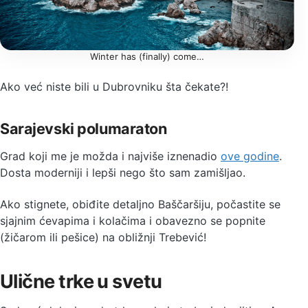
Winter has (finally) come…
Ako već niste bili u Dubrovniku šta čekate?!
Sarajevski polumaraton
Grad koji me je možda i najviše iznenadio
ove godine
.
Dosta moderniji i lepši nego što sam zamišljao.
Ako stignete, obiđite detaljno Baščaršiju, počastite se
sjajnim ćevapima i kolačima i obavezno se popnite
(žičarom ili pešice) na obližnji Trebević!
Ulične trke u svetu