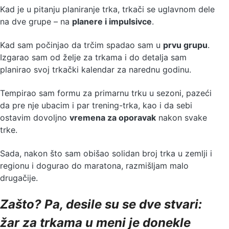
Kad je u pitanju planiranje trka, trkači se uglavnom dele
na dve grupe – na
planere i impulsivce
.
Kad sam počinjao da trčim spadao sam u
prvu grupu
.
Izgarao sam od želje za trkama i do detalja sam
planirao svoj trkački kalendar za narednu godinu.
Tempirao sam formu za primarnu trku u sezoni, pazeći
da pre nje ubacim i par trening-trka, kao i da sebi
ostavim dovoljno
vremena za oporavak
nakon svake
trke.
Sada, nakon što sam obišao solidan broj trka u zemlji i
regionu i dogurao do maratona, razmišljam malo
drugačije.
Zašto? Pa, desile su se dve stvari:
žar za trkama u meni je donekle