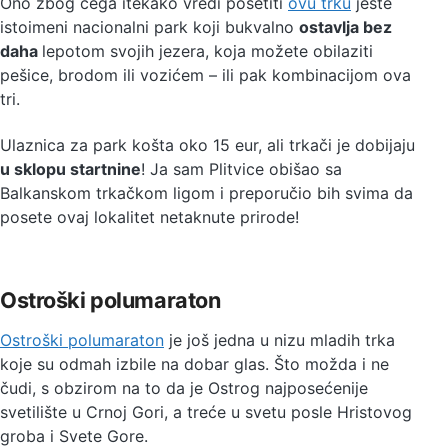
Ono zbog čega itekako vredi posetiti
ovu trku
jeste
istoimeni nacionalni park koji bukvalno
ostavlja bez
daha
lepotom svojih jezera, koja možete obilaziti
pešice, brodom ili vozićem – ili pak kombinacijom ova
tri.
Ulaznica za park košta oko 15 eur, ali trkači je dobijaju
u sklopu startnine
! Ja sam Plitvice obišao sa
Balkanskom trkačkom ligom i preporučio bih svima da
posete ovaj lokalitet netaknute prirode!
Ostroški polumaraton
Ostroški polumaraton
je još jedna u nizu mladih trka
koje su odmah izbile na dobar glas. Što možda i ne
čudi, s obzirom na to da je Ostrog najposećenije
svetilište u Crnoj Gori, a treće u svetu posle Hristovog
groba i Svete Gore.