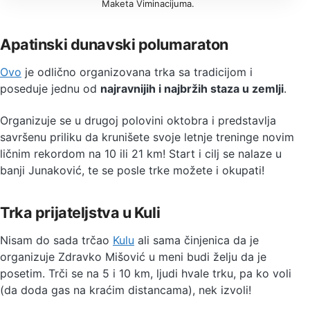
Maketa Viminacijuma.
Apatinski dunavski polumaraton
Ovo
je odlično organizovana trka sa tradicijom i
poseduje jednu od
najravnijih i najbržih staza u zemlji
.
Organizuje se u drugoj polovini oktobra i predstavlja
savršenu priliku da krunišete svoje letnje treninge novim
ličnim rekordom na 10 ili 21 km! Start i cilj se nalaze u
banji Junaković, te se posle trke možete i okupati!
Trka prijateljstva u Kuli
Nisam do sada trčao
Kulu
ali sama činjenica da je
organizuje Zdravko Mišović u meni budi želju da je
posetim. Trči se na 5 i 10 km, ljudi hvale trku, pa ko voli
(da doda gas na kraćim distancama), nek izvoli!