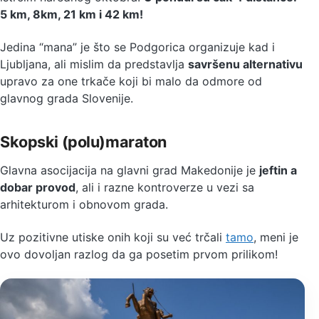
5 km, 8km, 21 km i 42 km!
Jedina “mana” je što se Podgorica organizuje kad i
Ljubljana, ali mislim da predstavlja
savršenu alternativu
upravo za one trkače koji bi malo da odmore od
glavnog grada Slovenije.
Skopski (polu)maraton
Glavna asocijacija na glavni grad Makedonije je
jeftin a
dobar provod
, ali i razne kontroverze u vezi sa
arhitekturom i obnovom grada.
Uz pozitivne utiske onih koji su već trčali
tamo
, meni je
ovo dovoljan razlog da ga posetim prvom prilikom!