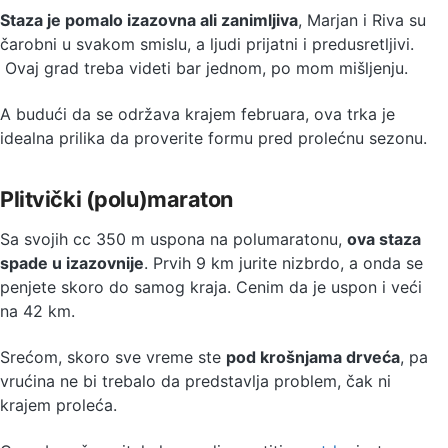
Staza je pomalo izazovna ali zanimljiva
, Marjan i Riva su
čarobni u svakom smislu, a ljudi prijatni i predusretljivi.
Ovaj grad treba videti bar jednom, po mom mišljenju.
A budući da se održava krajem februara, ova trka je
idealna prilika da proverite formu pred prolećnu sezonu.
Plitvički (polu)maraton
Sa svojih cc 350 m uspona na polumaratonu,
ova staza
spade u izazovnije
. Prvih 9 km jurite nizbrdo, a onda se
penjete skoro do samog kraja. Cenim da je uspon i veći
na 42 km.
Srećom, skoro sve vreme ste
pod krošnjama drveća
, pa
vrućina ne bi trebalo da predstavlja problem, čak ni
krajem proleća.