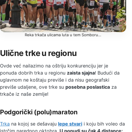
Reka trkača ulicama luta u tem Somboru…
Ulične trke u regionu
Ovde već nailazimo na oštriju konkurenciju jer je
ponuda dobrih trka u regionu
zaista sjajna
! Budući da
uglavnom ne koštaju previše i da nisu geografski
previše udaljene, ove trke su
posebna poslastica
za
trkače iz naše zemlje!
Podgorički (polu)maraton
Trka
na kojoj se dešavaju
lepe stvari
i koju bih voleo da
istrčim narednog oktobra.
U ponudi su čak 4 distance: