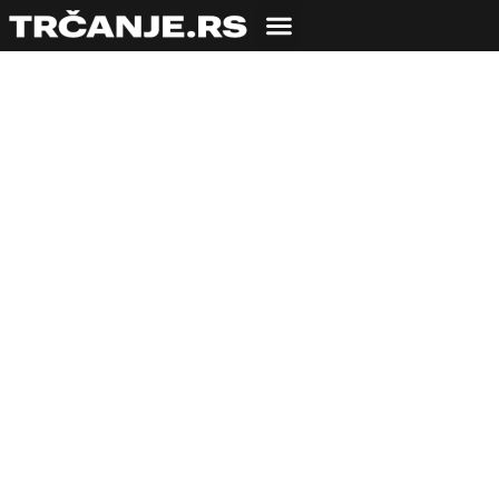
Top destinacije za
trčanje u 2019.
godini!
17.12.2018
Nemanja Rabrenović
9 min čitanja