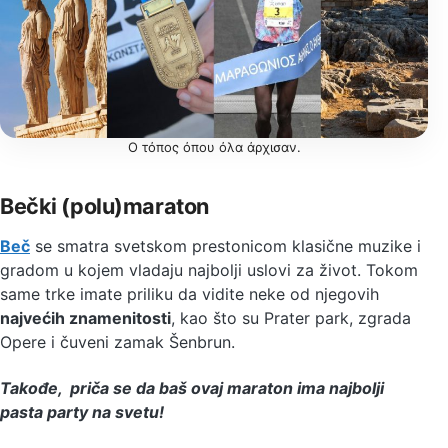
Ο τόπος όπου όλα άρχισαν.
Bečki (polu)maraton
Beč
se smatra svetskom prestonicom klasične muzike i
gradom u kojem vladaju najbolji uslovi za život. Tokom
same trke imate priliku da vidite neke od njegovih
najvećih znamenitosti
, kao što su Prater park, zgrada
Opere i čuveni zamak Šenbrun.
Takođe, priča se da baš ovaj maraton ima najbolji
pasta party na svetu!