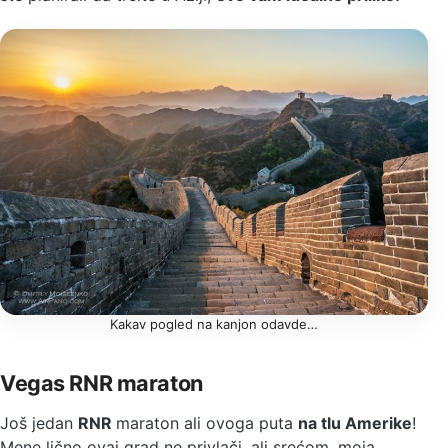
Kakav pogled na kanjon odavde…
Vegas RNR maraton
Još jedan
RNR
maraton ali ovoga puta
na tlu Amerike
!
Mene lično ovaj grad ne privlači, ali srećom, moja