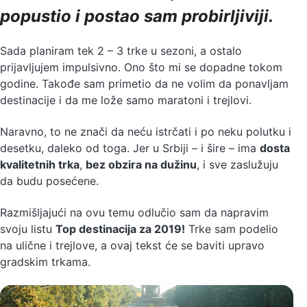
popustio i postao sam probirljiviji.
Sada planiram tek 2 – 3 trke u sezoni, a ostalo
prijavljujem impulsivno. Ono što mi se dopadne tokom
godine. Takođe sam primetio da ne volim da ponavljam
destinacije i da me lože samo maratoni i trejlovi.
Naravno, to ne znači da neću istrčati i po neku polutku i
desetku, daleko od toga. Jer u Srbiji – i šire – ima
dosta
kvalitetnih trka
,
bez obzira na dužinu
, i sve zaslužuju
da budu posećene.
Razmišljajući na ovu temu odlučio sam da napravim
svoju listu
Top destinacija za 2019!
Trke sam podelio
na ulične i trejlove, a ovaj tekst će se baviti upravo
gradskim trkama.