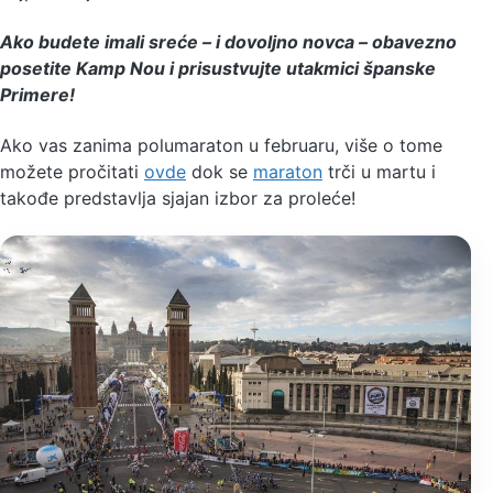
Ako budete imali sreće – i dovoljno novca – obavezno
posetite Kamp Nou i prisustvujte utakmici španske
Primere!
Ako vas zanima polumaraton u februaru, više o tome
možete pročitati
ovde
dok se
maraton
trči u martu i
takođe predstavlja sjajan izbor za proleće!