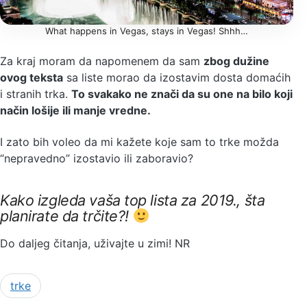
What happens in Vegas, stays in Vegas! Shhh…
Za kraj moram da napomenem da sam
zbog dužine
ovog teksta
sa liste morao da izostavim dosta domaćih
i stranih trka.
To svakako ne znači da su one na bilo koji
način lošije ili manje vredne.
I zato bih voleo da mi kažete koje sam to trke možda
“nepravedno” izostavio ili zaboravio?
Kako izgleda vaša top lista za 2019., šta
planirate da trčite?!
Do daljeg čitanja, uživajte u zimi! NR
trke