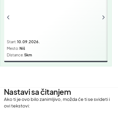
Start:
10.09.2026.
Star
Mesto:
Niš
Mes
Distance:
5km
Dist
Nastavi sa čitanjem
Ako ti je ovo bilo zanimljivo, možda će ti se svideti i
ovi tekstovi: