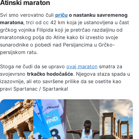
Atinski maraton
Svi smo verovatno čuli
priču
o nastanku savremenog
maratona
, trci od cc 42 km koja je ustanovljena u čast
grčkog vojnika Filipida koji je pretrčao razdaljinu od
maratonskog polja do Atine kako bi izvestio svoje
sunarodnike o pobedi nad Persijancima u Grčko-
persijskom ratu.
Stoga ne čudi da se upravo
ovaj maraton
smatra za
svojevrsno
trkačko hodočašće
. Njegova staza spada u
izazovnije, ali eto savršene prilike da se osetite kao
pravi Spartanac / Spartanka!