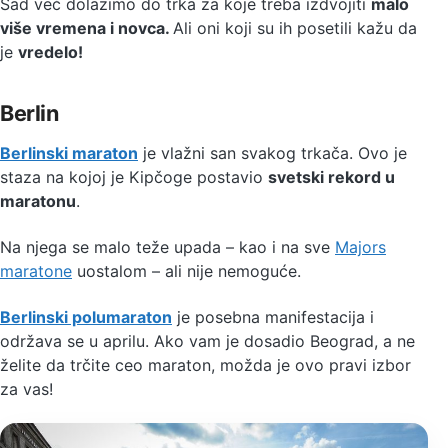
Sad već dolazimo do trka za koje treba izdvojiti
malo
više vremena i novca.
Ali oni koji su ih posetili kažu da
je
vredelo!
Berlin
Berlinski maraton
je vlažni san svakog trkača. Ovo je
staza na kojoj je Kipčoge postavio
svetski rekord u
maratonu
.
Na njega se malo teže upada – kao i na sve
Majors
maratone
uostalom – ali nije nemoguće.
Berlinski polumaraton
je posebna manifestacija i
održava se u aprilu. Ako vam je dosadio Beograd, a ne
želite da trčite ceo maraton, možda je ovo pravi izbor
za vas!