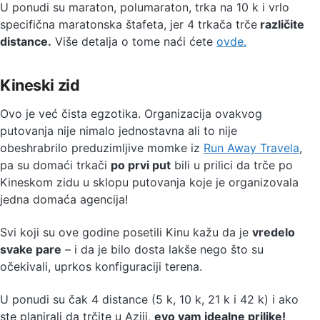
U ponudi su maraton, polumaraton, trka na 10 k i vrlo
specifična maratonska štafeta, jer 4 trkača trče
različite
distance.
Više detalja o tome naći ćete
ovde.
Kineski zid
Ovo je već čista egzotika. Organizacija ovakvog
putovanja nije nimalo jednostavna ali to nije
obeshrabrilo preduzimljive momke iz
Run Away Travela
,
pa su domaći trkači
po prvi put
bili u prilici da trče po
Kineskom zidu u sklopu putovanja koje je organizovala
jedna domaća agencija!
Svi koji su ove godine posetili Kinu kažu da je
vredelo
svake pare
– i da je bilo dosta lakše nego što su
očekivali, uprkos konfiguraciji terena.
U ponudi su čak 4 distance (5 k, 10 k, 21 k i 42 k) i ako
ste planirali da trčite u Aziji,
evo vam idealne prilike!