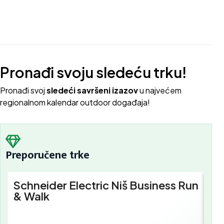
Pronađi svoju sledeću trku!
Pron
ađi svoj
sledeći savršeni izazov
u najvećem
regionalnom kalendar outdoor događaja!
Preporučene trke
Schneider Electric Niš Business Run
Sc
& Walk
Bu