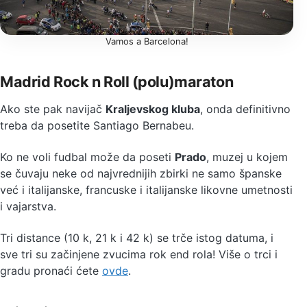
Vamos a Barcelona!
Madrid Rock n Roll (polu)maraton
Ako ste pak navijač
Kraljevskog kluba
, onda definitivno
treba da posetite Santiago Bernabeu.
Ko ne voli fudbal može da poseti
Prado
, muzej u kojem
se čuvaju neke od najvrednijih zbirki ne samo španske
već i italijanske, francuske i italijanske likovne umetnosti
i vajarstva.
Tri distance (10 k, 21 k i 42 k) se trče istog datuma, i
sve tri su začinjene zvucima rok end rola! Više o trci i
gradu pronaći ćete
ovde
.