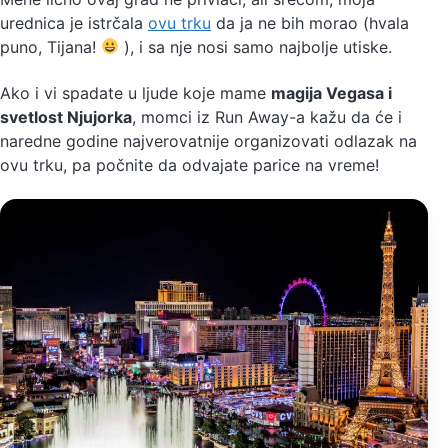
urednica je istrčala
ovu trku
da ja ne bih morao (hvala
puno, Tijana!
), i sa nje nosi samo najbolje utiske.
Ako i vi spadate u ljude koje mame
magija Vegasa i
svetlost Njujorka
, momci iz Run Away-a kažu da će i
naredne godine najverovatnije organizovati odlazak na
ovu trku, pa počnite da odvajate parice na vreme!