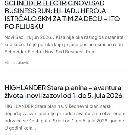
SCHNEIDER ELECTRIC NOVI SAD
BUSINESS RUN: HILJADU HEROJA
ISTRČALO 5KM ZA TIM ZA DECU – I TO
PO PLJUSKU
Novi Sad, 11. jun 2026. / Kiša nije bila razlog da ostanete
kod kuće. To je poruka koju je juče poslao osmi po redu
Schneider Electric Novi Sad Business Run –…
Milica Luković
HIGHLANDER Stara planina – avantura
života i novi izazovi od 1. do 5. jula 2026.
HIGHLANDER Stara planina, višednevni planinarski
događaj za sve ljubitelje prirode i avantura na otvorenom,
održaće se šesti put u Srbiji od 1. do 5. jula 2026. godine.
U godini koja…