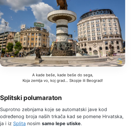
A kade beše, kade beše do sega,
Koja zemlja vo, koj grad… Skopje ili Beograd!
Splitski polumaraton
Suprotno zebnjama koje se automatski jave kod
određenog broja naših trkača kad se pomene Hrvatska,
ja i iz
Splita
nosim
samo lepe utiske
.