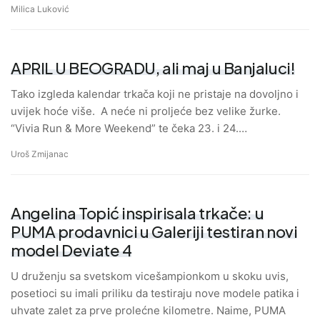
Milica Luković
APRIL U BEOGRADU, ali maj u Banjaluci!
Tako izgleda kalendar trkača koji ne pristaje na dovoljno i
uvijek hoće više. A neće ni proljeće bez velike žurke.
“Vivia Run & More Weekend” te čeka 23. i 24.…
Uroš Zmijanac
Angelina Topić inspirisala trkače: u
PUMA prodavnici u Galeriji testiran novi
model Deviate 4
U druženju sa svetskom vicešampionkom u skoku uvis,
posetioci su imali priliku da testiraju nove modele patika i
uhvate zalet za prve prolećne kilometre. Naime, PUMA