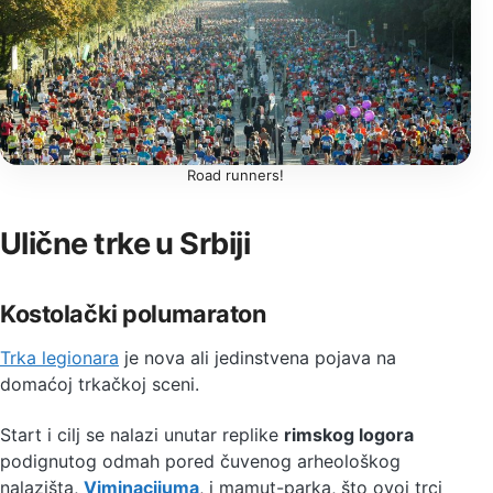
Road runners!
Ulične trke u Srbiji
Kostolački polumaraton
Trka legionara
je nova ali jedinstvena pojava na
domaćoj trkačkoj sceni.
Start i cilj se nalazi unutar replike
rimskog logora
podignutog odmah pored čuvenog arheološkog
nalazišta,
Viminacijuma
, i mamut-parka, što ovoj trci