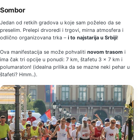
Sombor
Jedan od retkih gradova u koje sam poželeo da se
preselim. Prelepi drvoredi i trgovi, mirna atmosfera i
odlično organizovana trka –
i to
najstarija u Srbiji
!
Ova manifestacija se može pohvaliti
novom trasom
i
ima čak tri opcije u ponudi: 7 km, štafetu 3 x 7 km i
polumaraton! (idealna prilika da se mazne neki pehar u
štafeti? Hmm..).