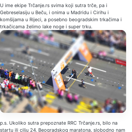
U ime ekipe Trčanje.rs svima koji sutra trče, pa i
Gebreselasiju u Beču, i onima u Madridu i Cirihu i
komšijama u Rijeci, a posebno beogradskim trkačima i
trkačicama želimo lake noge i super trku.
p.s. Ukoliko sutra prepoznate RRC Trčanje.rs, bilo na
startu ili cilju 24. Beogradskog maratona, slobodno nam