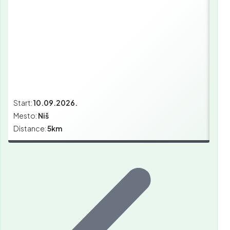
Start:
10.09.2026.
Star
Mesto:
Niš
Mes
Distance:
5km
Dist