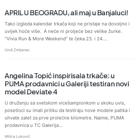
APRIL U BEOGRADU, ali maj u Banjaluci!
Tako izgleda kalendar trkača koji ne pristaje na dovoljno i
uvijek hoće više. A neće ni proljeće bez velike žurke.
“Vivia Run & More Weekend” te čeka 23. i 24.…
Uroš Zmijanac
Angelina Topić inspirisala trkače: u
PUMA prodavnici u Galeriji testiran novi
model Deviate 4
U druženju sa svetskom vicešampionkom u skoku uvis,
posetioci su imali priliku da testiraju nove modele patika i
uhvate zalet za prve prolećne kilometre. Naime, PUMA
prodavnica u TC Galerija…
Milica Luković