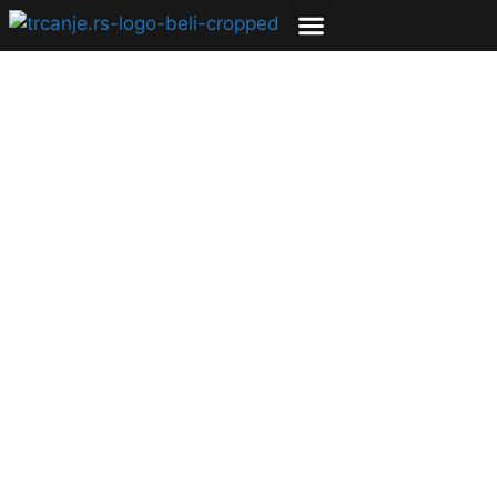
Srećno svima, ma
gde bili sutra
16.04.2011
Veroljub Zmijanac
1 min čitanja