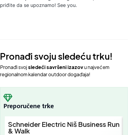
priđite da se upoznamo! See you.
Pronađi svoju sledeću trku!
Pron
ađi svoj
sledeći savršeni izazov
u najvećem
regionalnom kalendar outdoor događaja!
Preporučene trke
Schneider Electric Niš Business Run
Sc
& Walk
Bu