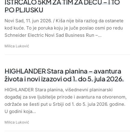
ISTRČALO 5KM ZA TIM ZA DECU – I TO
PO PLJUSKU
Novi Sad, 11. jun 2026. / Kiša nije bila razlog da ostanete
kod kuće. To je poruka koju je juče poslao osmi po redu
Schneider Electric Novi Sad Business Run –…
Milica Luković
HIGHLANDER Stara planina – avantura
života i novi izazovi od 1. do 5. jula 2026.
HIGHLANDER Stara planina, višednevni planinarski
događaj za sve ljubitelje prirode i avantura na otvorenom,
održaće se šesti put u Srbiji od 1. do 5. jula 2026. godine.
U godini koja…
Milica Luković