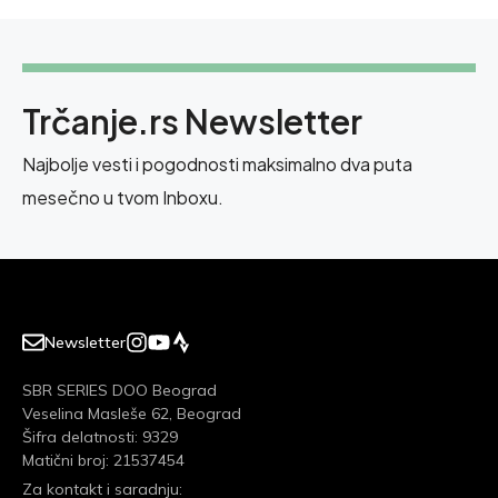
Trčanje.rs Newsletter
Najbolje vesti i pogodnosti maksimalno dva puta
mesečno u tvom Inboxu.
Newsletter
SBR SERIES DOO Beograd
Veselina Masleše 62, Beograd
Šifra delatnosti: 9329
Matični broj: 21537454
Za kontakt i saradnju: