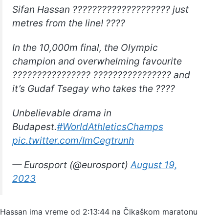
Sifan Hassan ???????????????????? just
metres from the line! ????
In the 10,000m final, the Olympic
champion and overwhelming favourite
???????????????? ???????????????? and
it’s Gudaf Tsegay who takes the ????
Unbelievable drama in
Budapest.
#WorldAthleticsChamps
pic.twitter.com/ImCegtrunh
— Eurosport (@eurosport)
August 19,
2023
Hassan ima vreme od 2:13:44 na Čikaškom maratonu