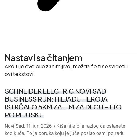
Nastavi sa čitanjem
Ako ti je ovo bilo zanimljivo, možda će ti se svideti i
ovi tekstovi:
SCHNEIDER ELECTRIC NOVI SAD
BUSINESS RUN: HILJADU HEROJA
ISTRČALO 5KM ZA TIM ZA DECU – I TO
PO PLJUSKU
Novi Sad, 11. jun 2026. / Kiša nije bila razlog da ostanete
kod kuće. To je poruka koju je juče poslao osmi po redu