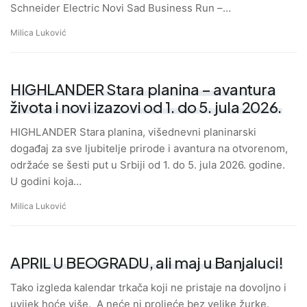
Schneider Electric Novi Sad Business Run –…
Milica Luković
HIGHLANDER Stara planina – avantura
života i novi izazovi od 1. do 5. jula 2026.
HIGHLANDER Stara planina, višednevni planinarski
događaj za sve ljubitelje prirode i avantura na otvorenom,
održaće se šesti put u Srbiji od 1. do 5. jula 2026. godine.
U godini koja…
Milica Luković
APRIL U BEOGRADU, ali maj u Banjaluci!
Tako izgleda kalendar trkača koji ne pristaje na dovoljno i
uvijek hoće više. A neće ni proljeće bez velike žurke.