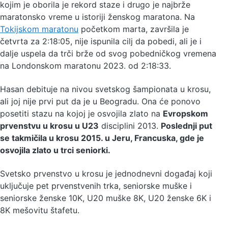
kojim je oborila je rekord staze i drugo je najbrže
maratonsko vreme u istoriji ženskog maratona. Na
Tokijskom maratonu
početkom marta, završila je
četvrta za 2:18:05, nije ispunila cilj da pobedi, ali je i
dalje uspela da trči brže od svog pobedničkog vremena
na Londonskom maratonu 2023. od 2:18:33.
Hasan debituje na nivou svetskog šampionata u krosu,
ali joj nije prvi put da je u Beogradu. Ona će ponovo
posetiti stazu na kojoj je osvojila zlato na
Evropskom
prvenstvu u krosu u U23
disciplini 2013.
Poslednji put
se takmičila u krosu 2015. u Jeru, Francuska, gde je
osvojila zlato u trci seniorki.
Svetsko prvenstvo u krosu je jednodnevni događaj koji
uključuje pet prvenstvenih trka, seniorske muške i
seniorske ženske 10K, U20 muške 8K, U20 ženske 6K i
8K mešovitu štafetu.