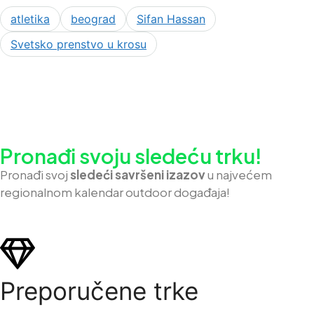
atletika
beograd
Sifan Hassan
Svetsko prenstvo u krosu
Pronađi svoju sledeću trku!
Pron
ađi svoj
sledeći savršeni izazov
u najvećem
regionalnom kalendar outdoor događaja!
Preporučene trke