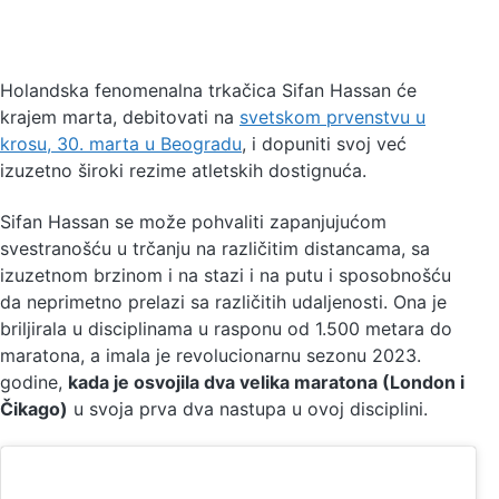
13.03.2024
Uroš Zmijanac
2 min čitanja
Holandska fenomenalna trkačica Sifan Hassan će
krajem marta, debitovati na
svetskom prvenstvu u
krosu, 30. marta u Beogradu
, i dopuniti svoj već
izuzetno široki rezime atletskih dostignuća.
Sifan Hassan se može pohvaliti zapanjujućom
svestranošću u trčanju na različitim distancama, sa
izuzetnom brzinom i na stazi i na putu i ​​sposobnošću
da neprimetno prelazi sa različitih udaljenosti. Ona je
briljirala u disciplinama u rasponu od 1.500 metara do
maratona, a imala je revolucionarnu sezonu 2023.
godine,
kada je osvojila dva velika maratona (London i
Čikago)
u svoja prva dva nastupa u ovoj disciplini.