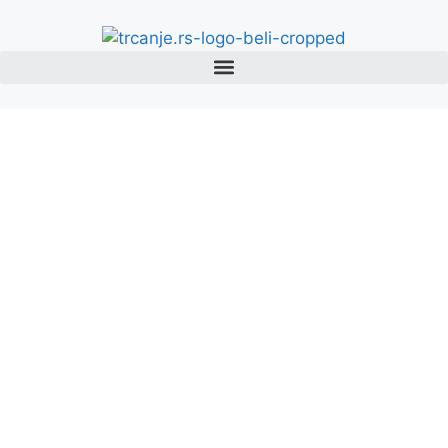
Sifan Hassan
debituje na Svetskom
prvenstvu u krosu u
Beogradu