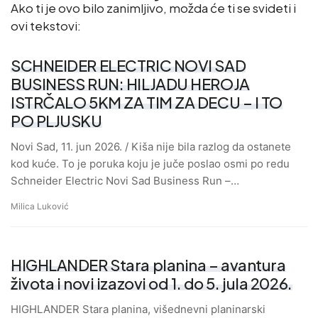
Ako ti je ovo bilo zanimljivo, možda će ti se svideti i
ovi tekstovi:
SCHNEIDER ELECTRIC NOVI SAD
BUSINESS RUN: HILJADU HEROJA
ISTRČALO 5KM ZA TIM ZA DECU – I TO
PO PLJUSKU
Novi Sad, 11. jun 2026. / Kiša nije bila razlog da ostanete
kod kuće. To je poruka koju je juče poslao osmi po redu
Schneider Electric Novi Sad Business Run –…
Milica Luković
HIGHLANDER Stara planina – avantura
života i novi izazovi od 1. do 5. jula 2026.
HIGHLANDER Stara planina, višednevni planinarski