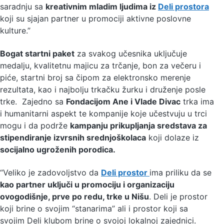
saradnju sa
kreativnim mladim ljudima iz
Deli prostora
koji su sjajan partner u promociji aktivne poslovne
kulture.”
Bogat startni paket
za svakog učesnika uključuje
medalju, kvalitetnu majicu za trčanje, bon za večeru i
piće, startni broj sa čipom za elektronsko merenje
rezultata, kao i najbolju trkačku žurku i druženje posle
trke. Zajedno sa
Fondacijom Ane i Vlade Divac
trka ima
i humanitarni aspekt te kompanije koje učestvuju u trci
mogu i da podrže
kampanju prikupljanja sredstava za
stipendiranje izvrsnih srednjoškolaca
koji dolaze iz
socijalno ugroženih porodica.
“Veliko je zadovoljstvo da
Deli prostor
ima priliku da se
kao partner uključi u promociju i organizaciju
ovogodišnje, prve po redu, trke u Nišu
. Deli je prostor
koji brine o svojim “stanarima” ali i prostor koji sa
svojim Deli klubom brine o svojoj lokalnoj zajednici.