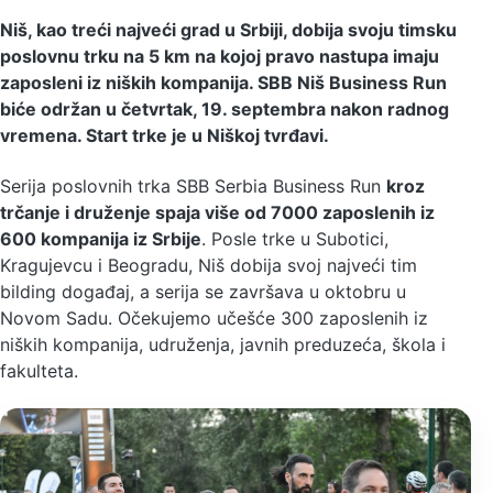
Niš, kao treći najveći grad u Srbiji, dobija svoju timsku
poslovnu trku na 5 km na kojoj pravo nastupa imaju
zaposleni iz niških kompanija. SBB Niš Business Run
biće održan u četvrtak, 19. septembra nakon radnog
vremena. Start trke je u Niškoj tvrđavi.
Serija poslovnih trka SBB Serbia Business Run
kroz
trčanje i druženje spaja više od 7000 zaposlenih iz
600 kompanija iz Srbije
. Posle trke u Subotici,
Kragujevcu i Beogradu, Niš dobija svoj najveći tim
bilding događaj, a serija se završava u oktobru u
Novom Sadu. Očekujemo učešće 300 zaposlenih iz
niških kompanija, udruženja, javnih preduzeća, škola i
fakulteta.