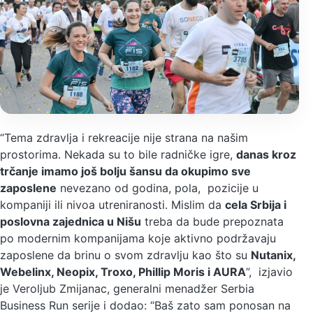
“Tema zdravlja i rekreacije nije strana na našim
prostorima. Nekada su to bile radničke igre,
danas kroz
trčanje imamo još bolju šansu da okupimo sve
zaposlene
nevezano od godina, pola, pozicije u
kompaniji ili nivoa utreniranosti. Mislim da
cela Srbija i
poslovna zajednica u Nišu
treba da bude prepoznata
po modernim kompanijama koje aktivno podržavaju
zaposlene da brinu o svom zdravlju kao što su
Nutanix,
Webelinx, Neopix, Troxo, Phillip Moris i AURA
”, izjavio
je Veroljub Zmijanac, generalni menadžer Serbia
Business Run serije i dodao: “Baš zato sam ponosan na