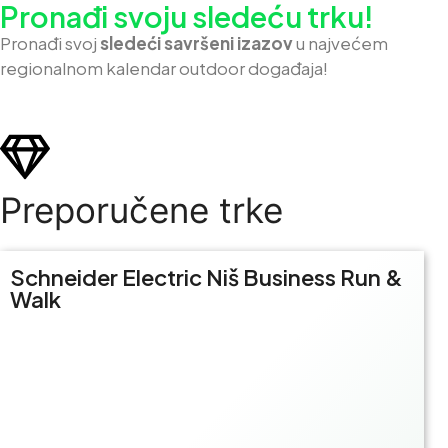
Pronađi svoju sledeću trku!
Pron
ađi svoj
sledeći savršeni izazov
u najvećem
regionalnom kalendar outdoor događaja!
Preporučene trke
Schneider Electric Niš Business Run &
Walk