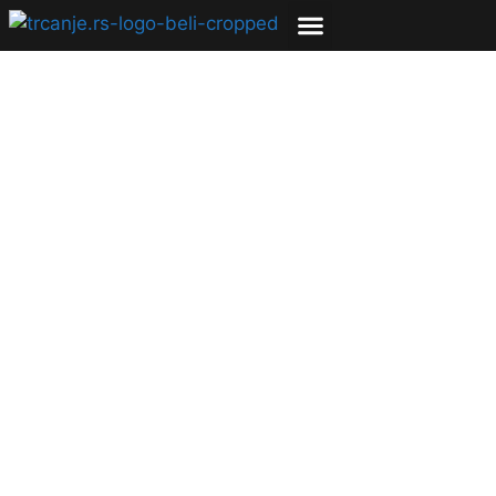
Serija poslovnih trka
stiže po prvi put u
Niš. U četvrtak nakon
posla 19. septembra
300 zaposlenih će
trčati trku na 5km
30.08.2019
Milica Luković
3 min čitanja