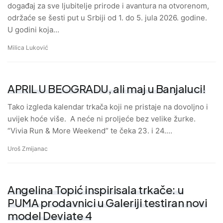
događaj za sve ljubitelje prirode i avantura na otvorenom,
održaće se šesti put u Srbiji od 1. do 5. jula 2026. godine.
U godini koja…
Milica Luković
APRIL U BEOGRADU, ali maj u Banjaluci!
Tako izgleda kalendar trkača koji ne pristaje na dovoljno i
uvijek hoće više. A neće ni proljeće bez velike žurke.
“Vivia Run & More Weekend” te čeka 23. i 24.…
Uroš Zmijanac
Angelina Topić inspirisala trkače: u
PUMA prodavnici u Galeriji testiran novi
model Deviate 4