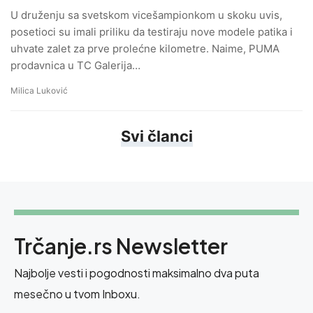
U druženju sa svetskom vicešampionkom u skoku uvis,
posetioci su imali priliku da testiraju nove modele patika i
uhvate zalet za prve prolećne kilometre. Naime, PUMA
prodavnica u TC Galerija…
Milica Luković
Svi članci
Trčanje.rs Newsletter
Najbolje vesti i pogodnosti maksimalno dva puta
mesečno u tvom Inboxu.