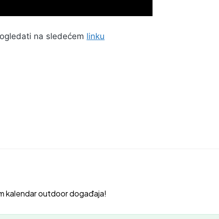
pogledati na sledećem
linku
m kalendar outdoor događaja!