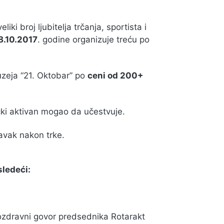
i broj ljubitelja trčanja, sportista i
8.10.2017
. godine organizuje treću po
uzeja “21. Oktobar” po
ceni od 200+
ički aktivan mogao da učestvuje.
avak nakon trke.
sledeći:
pozdravni govor predsednika Rotarakt