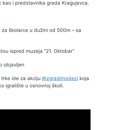
c kao i predstavnika grada Kragujevca.
a za školarce u dužini od 500m – sa
atou ispred muzeja “21. Oktobar”
o objavljen
 trke ide za akciju
#izgradimodeci
koja
 igralište u osnovnoj školi.