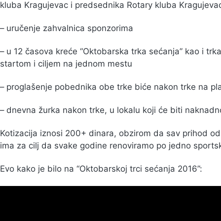
kluba Kragujevac i predsednika Rotary kluba Kragujeva
– uručenje zahvalnica sponzorima
– u 12 časova kreće “Oktobarska trka sećanja” kao i trk
startom i ciljem na jednom mestu
– proglašenje pobednika obe trke biće nakon trke na pl
– dnevna žurka nakon trke, u lokalu koji će biti naknadn
Kotizacija iznosi 200+ dinara, obzirom da sav prihod od
ima za cilj da svake godine renoviramo po jedno sportsko
Evo kako je bilo na “Oktobarskoj trci sećanja 2016”: