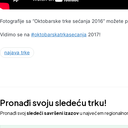
Fotografije sa “Oktobarske trke sećanja 2016” možete 
Vidimo se na
#oktobarskatrkasecanja
2017!
najava trke
Pronađi svoju sledeću trku!
Pron
ađi svoj
sledeći savršeni izazov
u najvećem regionalno