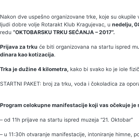
Nakon dve uspešno organizovane trke, koje su okupile velik
ljudi dobre volje Rotarakt Klub Kragujevac, u
nedelju, 0
redu
“OKTOBARSKU TRKU SEĆANJA – 2017”.
Prijava za trku
će biti organizovana na startu ispred m
dinara kao kotizacija
.
Trka je dužine 4 kilometra,
kako bi svako ko je iole fiz
STARTNI PAKET: broj za trku, voda i čokoladica za opor
Program celokupne manifestacije koji vas očekuje je 
– od 11h prijave na startu ispred muzeja “21. Oktobar”
– u 11:30h otvaranje manifestacije, intoniranje himne, 