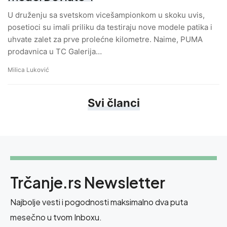
U druženju sa svetskom vicešampionkom u skoku uvis,
posetioci su imali priliku da testiraju nove modele patika i
uhvate zalet za prve prolećne kilometre. Naime, PUMA
prodavnica u TC Galerija…
Milica Luković
Svi članci
Trčanje.rs Newsletter
Najbolje vesti i pogodnosti maksimalno dva puta
mesečno u tvom Inboxu.