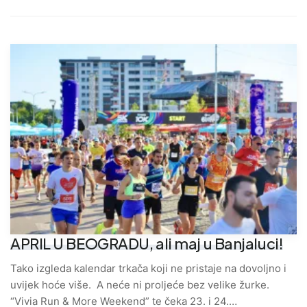
APRIL U BEOGRADU, ali maj u Banjaluci!
Tako izgleda kalendar trkača koji ne pristaje na dovoljno i
uvijek hoće više. A neće ni proljeće bez velike žurke.
“Vivia Run & More Weekend” te čeka 23. i 24.…