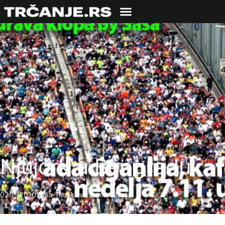
Njujork u Beogradu
02.11.2010
Saša Tucaković
3 min čitanja