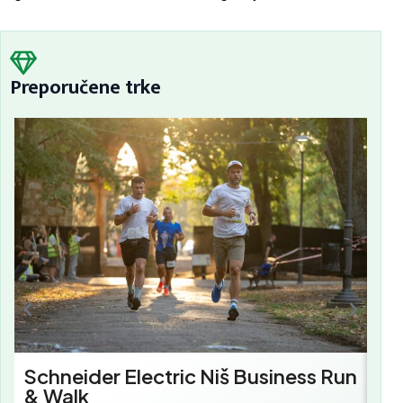
Preporučene trke
Sc
Bu
Schneider Electric Niš Business Run
& Walk