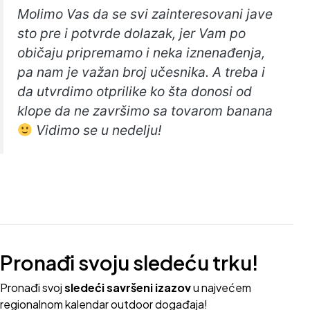
Molimo Vas da se svi zainteresovani jave
sto pre i potvrde dolazak, jer Vam po
običaju pripremamo i neka iznenađenja,
pa nam je važan broj učesnika. A treba i
da utvrdimo otprilike ko šta donosi od
klope da ne završimo sa tovarom banana
Vidimo se u nedelju!
Pronađi svoju sledeću trku!
Pron
ađi svoj
sledeći savršeni izazov
u najvećem
regionalnom kalendar outdoor događaja!