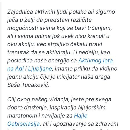
Zajednica aktivnih ljudi polako ali sigurno
jača u želji da predstavi različite
mogućnosti svima koji se bavi trčanjem,
ali i svima onima još uvek nisu krenuli u
ovu akciju, već strpljivo čekaju pravi
trenutak da se aktiviraju. U nedelju, kao
posledica naše energije sa
Aktivnog leta
na Adi
i
Ljubljane
, imamo priliku da vidimo
jednu akciju čije je inicijator naša draga
Saša Tucaković.
Cilj ovog našeg viđanja, jeste pre svega
dobro druženje, inspiracija Njujorškim
maratonom i navijanje za
Hajle
Gebrselasija
, ali i upoznavanje sa zdravom