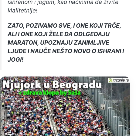
ishranom i jogom, kao načinima da živite
klalitetnije!
ZATO, POZIVAMO SVE, I ONE KOJI TRČE,
ALI I ONE KOJI ŽELE DA ODLGEDAJU
MARATON, UPOZNAJU ZANIMLJIVE
LJUDE I NAUČE NEŠTO NOVO O ISHRANI I
JOGI!