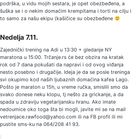
podrška, u vidu mojih sestara, je opet obezbeđena, a
šuška se i o nekim domaćim krempitama i torti na cilju i
to samo za našu ekipu (kašičice su obezbeđene
Nedelja 7.11.
Zajednički trening na Adi u 13:30 + gledanje NY
maratona u 15:00. Trčanje.rs će bez obzira na kratak
rok od 7 dana pokušati da napravi i od ovog viđanja
nesto posebno i drugačije. Ideja je da se posle treninga
svi okupimo kod naših ljubaznih domaćina kafea Lago.
Pošto je maraton u 15h, u vreme ručka, smislili smo da
svako donese neku klopu, tj nešto za grickanje, a da
spada u zdraviju vegetarijansku hranu. Ako imate
nedoumice oko toga šta bi mogli, javite mi se na mail
vetrenjace.rawfood@yahoo.com ili na FB profil ili mi
pustite sms-ku na 064/208 41 93.