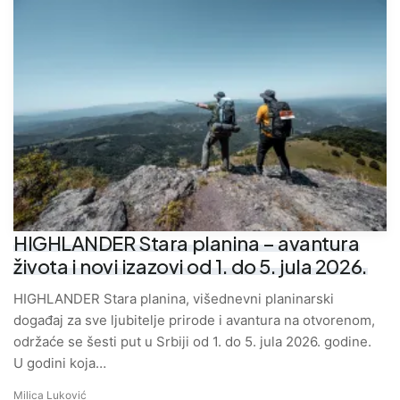
HIGHLANDER Stara planina – avantura
života i novi izazovi od 1. do 5. jula 2026.
HIGHLANDER Stara planina, višednevni planinarski
događaj za sve ljubitelje prirode i avantura na otvorenom,
održaće se šesti put u Srbiji od 1. do 5. jula 2026. godine.
U godini koja…
Milica Luković