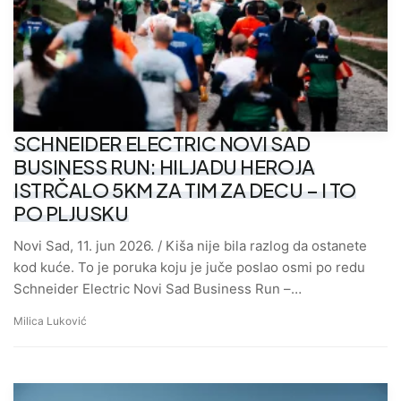
SCHNEIDER ELECTRIC NOVI SAD
BUSINESS RUN: HILJADU HEROJA
ISTRČALO 5KM ZA TIM ZA DECU – I TO
PO PLJUSKU
Novi Sad, 11. jun 2026. / Kiša nije bila razlog da ostanete
kod kuće. To je poruka koju je juče poslao osmi po redu
Schneider Electric Novi Sad Business Run –…
Milica Luković