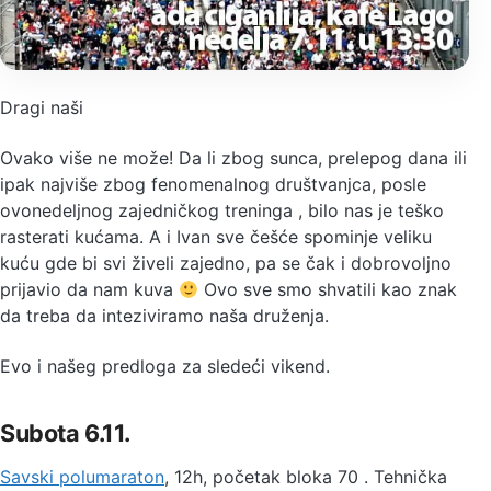
Dragi naši
Ovako više ne može! Da li zbog sunca, prelepog dana ili
ipak najviše zbog fenomenalnog društvanjca, posle
ovonedeljnog zajedničkog treninga , bilo nas je teško
rasterati kućama. A i Ivan sve češće spominje veliku
kuću gde bi svi živeli zajedno, pa se čak i dobrovoljno
prijavio da nam kuva
Ovo sve smo shvatili kao znak
da treba da inteziviramo naša druženja.
Evo i našeg predloga za sledeći vikend.
Subota 6.11.
Savski polumaraton
, 12h, početak bloka 70 . Tehnička