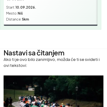
Start:
10.09.2026.
Star
Mesto:
Niš
Mes
Distance:
5km
Dist
Nastavi sa čitanjem
Ako ti je ovo bilo zanimljivo, možda će ti se svideti i
ovi tekstovi: