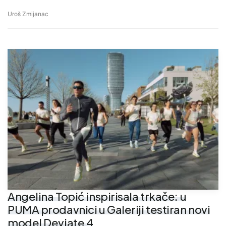
Uroš Zmijanac
Angelina Topić inspirisala trkače: u
PUMA prodavnici u Galeriji testiran novi
model Deviate 4