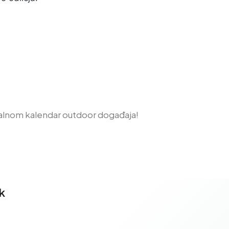
alnom kalendar outdoor događaja!
k