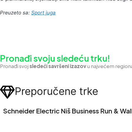
Preuzeto sa:
Sport juga
Pronađi svoju sledeću trku!
Pron
ađi svoj
sledeći savršeni izazov
u najvećem region
Preporučene trke
Schneider Electric Niš Business Run & Wal