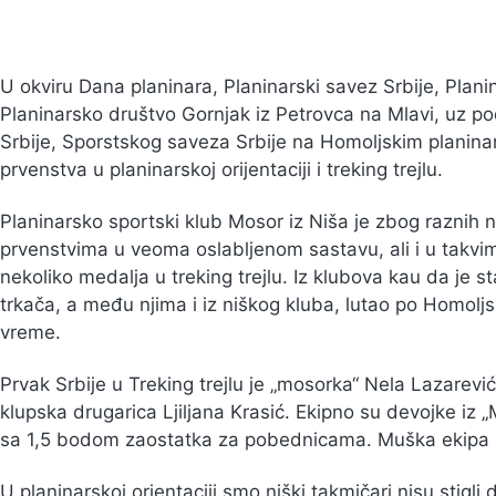
U okviru Dana planinara, Planinarski savez Srbije, Plani
Planinarsko društvo Gornjak iz Petrovca na Mlavi, uz p
Srbije, Sporstskog saveza Srbije na Homoljskim planina
prvenstva u planinarskoj orijentaciji i treking trejlu.
Planinarsko sportski klub Mosor iz Niša je zbog raznih 
prvenstvima u veoma oslabljenom sastavu, ali i u takvi
nekoliko medalja u treking trejlu. Iz klubova kau da je st
trkača, a među njima i iz niškog kluba, lutao po Homol
vreme.
Prvak Srbije u Treking trejlu je „mosorka“ Nela Lazarevi
klupska drugarica Ljiljana Krasić. Ekipno su devojke iz 
sa 1,5 bodom zaostatka za pobednicama. Muška ekipa b
U planinarskoj orjentaciji smo niški takmičari nisu stigli d