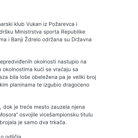
narski klub Vukan iz Požarevca i
odršku Ministrstva sporta Republike
ma i Banji Ždrelo održana su Državna
nepredviđenih okolnosti nastupio na
m okolnostima kući se vraćaju sa
aza bila loše obeležena pa je veliki broj
jskim planinama te izgubio dragoceno
ć, dok je treće mesto zauzela njena
„Mosora“ osvojile vicešampionsku titulu
rojala je samo dva trkača.
o odličja.