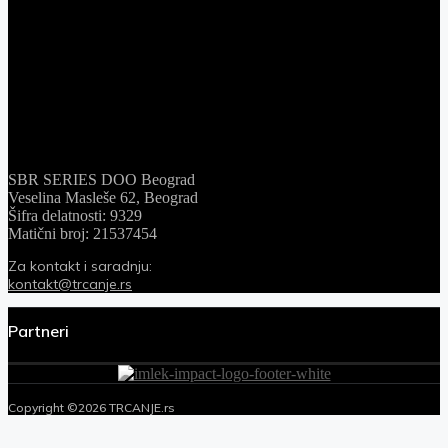
SBR SERIES DOO Beograd
Veselina Masleše 62, Beograd
Šifra delatnosti: 9329
Matični broj: 21537454
Za kontakt i saradnju:
kontakt@trcanje.rs
Partneri
Copyright ©2026 TRCANJE.rs