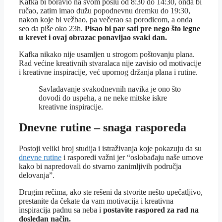
Kafka bi boravio na svom poslu od 8:30 do 14:30, onda bi
ručao, zatim imao dužu popodnevnu dremku do 19:30,
nakon koje bi vežbao, pa večerao sa porodicom, a onda
seo da piše oko 23h.
Pisao bi par sati pre nego što legne
u krevet i ovaj obrazac ponavljao svaki dan.
Kafka nikako nije usamljen u strogom poštovanju plana.
Rad većine kreativnih stvaralaca nije zavisio od motivacije
i kreativne inspiracije, već upornog držanja plana i rutine.
Savladavanje svakodnevnih navika je ono što
dovodi do uspeha, a ne neke mitske iskre
kreativne inspiracije.
Dnevne rutine – snaga rasporeda
Postoji veliki broj studija i istraživanja koje pokazuju da su
dnevne rutine
i rasporedi važni jer “oslobađaju naše umove
kako bi napredovali do stvarno zanimljivih područja
delovanja”.
Drugim rečima, ako ste rešeni da stvorite nešto upečatljivo,
prestanite da čekate da vam motivacija i kreativna
inspiracija padnu sa neba i
postavite raspored za rad na
dosledan način.