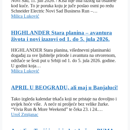
Novi Sad, 11. jun 2026. / Kiša nije bila razlog da ostanete
kod kuće. To je poruka koju je juče poslao osmi po redu
Schneider Electric Novi Sad Business Run –…
Milica Luković
HIGHLANDER Stara planina – avantura
života i novi izazovi od 1. do 5. jula 2026.
HIGHLANDER Stara planina, višednevni planinarski
događaj za sve ljubitelje prirode i avantura na otvorenom,
održaće se šesti put u Srbiji od 1. do 5. jula 2026. godine.
U godini koja…
Milica Luković
APRIL U BEOGRADU, ali maj u Banjaluci!
Tako izgleda kalendar trkača koji ne pristaje na dovoljno i
uvijek hoće više. A neće ni proljeće bez velike žurke.
“Vivia Run & More Weekend” te čeka 23. i 24.…
Uroš Zmijanac