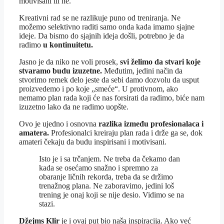
motivisani ili ne.
Kreativni rad se ne razlikuje puno od treniranja. Ne
možemo selektivno raditi samo onda kada imamo sjajne
ideje. Da bismo do sjajnih ideja došli, potrebno je da
radimo
u kontinuitetu.
Jasno je da niko ne voli prosek,
svi želimo da stvari koje
stvaramo budu izuzetne.
Međutim, jedini način da
stvorimo remek delo jeste da sebi damo dozvolu da usput
proizvedemo i po koje „smeće“. U protivnom, ako
nemamo plan rada koji će nas forsirati da radimo, biće nam
izuzetno lako da ne radimo uopšte.
Ovo je ujedno i osnovna
razlika između profesionalaca i
amatera.
Profesionalci kreiraju plan rada i drže ga se, dok
amateri čekaju da budu inspirisani i motivisani.
Isto je i sa trčanjem. Ne treba da čekamo dan
kada se osećamo snažno i spremno za
obaranje ličnih rekorda, treba da se držimo
trenažnog plana. Ne zaboravimo, jedini loš
trening je onaj koji se nije desio. Vidimo se na
stazi.
Džejms Klir
je i ovaj put bio naša inspiracija. Ako već