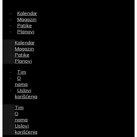
Kalendar
Magazin
Patike
Planovi
Kalendar
Magazin
Patike
Planovi
Tim
O
nama
Uslovi
korišćenja
Tim
O
nama
Uslovi
korišćenja