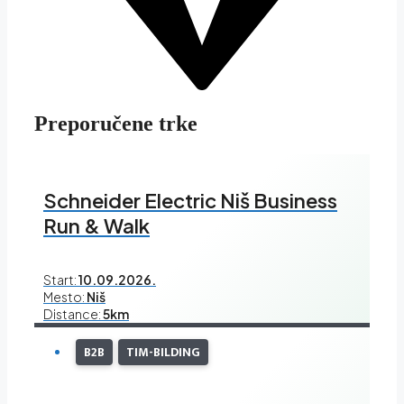
Preporučene trke
Schneider Electric Niš Business
Run & Walk
Start:
10.09.2026.
Mesto:
Niš
Distance:
5km
B2B
TIM-BILDING