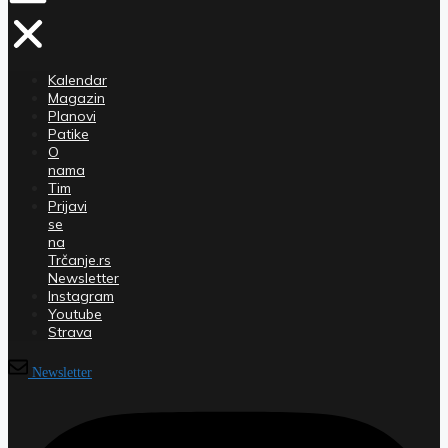
Kalendar
Magazin
Planovi
Patike
O
nama
Tim
Prijavi
se
na
Trčanje.rs
Newsletter
Instagram
Youtube
Strava
Newsletter