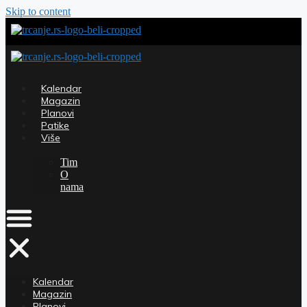
Skip to content
Kalendar
Magazin
Planovi
Patike
Više
Tim
O
nama
Kalendar
Magazin
Planovi