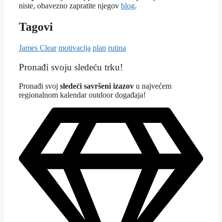
niste, obavezno zapratite njegov
blog
.
Tagovi
James Clear
motivacija
plan
rutina
Pronađi svoju sledeću trku!
Pron
ađi svoj
sledeći savršeni izazov
u najvećem
regionalnom kalendar outdoor događaja!