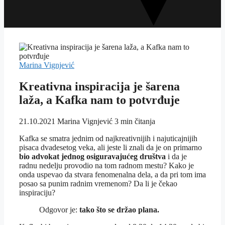
Marina Vignjević
Kreativna inspiracija je šarena
laža, a Kafka nam to potvrđuje
21.10.2021
Marina Vignjević
3 min čitanja
Kafka se smatra jednim od najkreativnijih i najuticajnijih
pisaca dvadesetog veka, ali jeste li znali da je on primarno
bio advokat jednog osiguravajućeg društva
i da je
radnu nedelju provodio na tom radnom mestu? Kako je
onda uspevao da stvara fenomenalna dela, a da pri tom ima
posao sa punim radnim vremenom? Da li je čekao
inspiraciju?
Odgovor je:
tako što se držao plana.