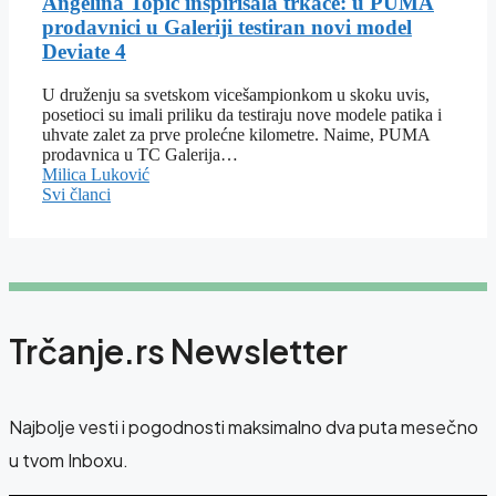
Angelina Topić inspirisala trkače: u PUMA
prodavnici u Galeriji testiran novi model
Deviate 4
U druženju sa svetskom vicešampionkom u skoku uvis,
posetioci su imali priliku da testiraju nove modele patika i
uhvate zalet za prve prolećne kilometre. Naime, PUMA
prodavnica u TC Galerija…
Milica Luković
Svi članci
Trčanje.rs Newsletter
Najbolje vesti i pogodnosti maksimalno dva puta mesečno
u tvom Inboxu.