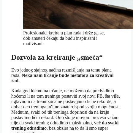
Profesionalci kreiraju plan rada i drže ga se,
dok amateri čekaju da budu inspirisani i
motivisani.
Dozvola za kreiranje „smeća“
Evo jednog sjajnog načina razmišljanja na temu plana
rada.
Neka nam trčanje bude metafora za kreativni
rad.
Kada god idemo na trčanje, ne možemo da predvidimo
hoćemo li na tom treningu postaviti svoj novi PB, šta više,
uglavnom na treninzima ne postavljamo lične rekorde, a
dobar deo treninga trčimo znatno ispod svojih mogućnosti.
Međutim, svaki od tih treninga doprinosi da na kraju
postavimo lični rekord. Ono što je u ovom procesu važno
nije da svaki trening odradimo maksimalno,
već da svaki
trening odradimo
, bez obzira na to da li smo super