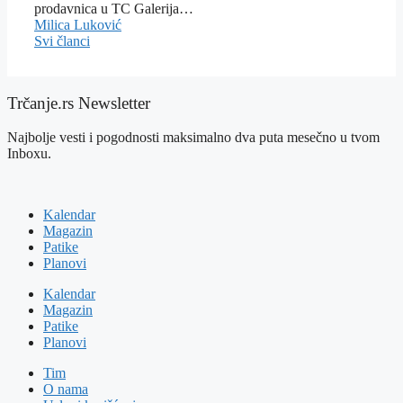
prodavnica u TC Galerija…
Milica Luković
Svi članci
Trčanje.rs Newsletter
Najbolje vesti i pogodnosti maksimalno dva puta mesečno u tvom
Inboxu.
Kalendar
Magazin
Patike
Planovi
Kalendar
Magazin
Patike
Planovi
Tim
O nama