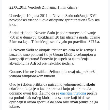
22.06.2011
Veroljub Zmijanac
1 min čitanja
U nedelju, 19. juna 2011. u Novom Sadu održan je XVI
novosadski triatlon u dve discipline sprint triatlon i školska
trka.
Sprint triatlon u Novom Sadu je podrazumevao plivanje
750 m u dunavcu, biciklizam 20 km ulicama grada, trčanje
5 km na keju. Takmičenje se odvijalo po pravilima STU-a.
U Novom Sadu se okupila triatlonska elita naše zemlje i
izuzetno smo ponosni što je Goran Mišić vicešampion u
kategoriji veterana! Ponovio je uspeh sa takmičenja u
akvatlonu na Adi od pre nekoliko nedelja.
Gorane, iskrene čestitke i želimo ti da ovaj niz prekineš i
jednom šampionskom titulom.
Ovo je i dobra prilika da najavimo jednomesečnu
školu
triatlona
, koja je u fazi priprema i koju planiramo da
održimo ovog leta. Želimo da se
energija triatlona
proširi
na podmladak našeg kluba i na sve one koji bi da se
oprobaju u ovom sportu a do sada nisu imali prilike da ga
iskuse.