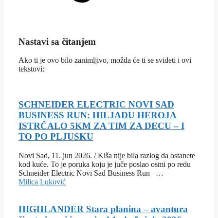
Nastavi sa čitanjem
Ako ti je ovo bilo zanimljivo, možda će ti se svideti i ovi
tekstovi:
SCHNEIDER ELECTRIC NOVI SAD
BUSINESS RUN: HILJADU HEROJA
ISTRČALO 5KM ZA TIM ZA DECU – I
TO PO PLJUSKU
Novi Sad, 11. jun 2026. / Kiša nije bila razlog da ostanete
kod kuće. To je poruka koju je juče poslao osmi po redu
Schneider Electric Novi Sad Business Run –…
Milica Luković
HIGHLANDER Stara planina – avantura