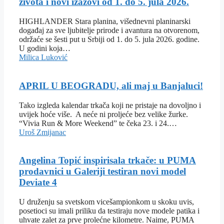
života i novi izazovi od 1. do 5. jula 2026.
HIGHLANDER Stara planina, višednevni planinarski
događaj za sve ljubitelje prirode i avantura na otvorenom,
održaće se šesti put u Srbiji od 1. do 5. jula 2026. godine.
U godini koja…
Milica Luković
APRIL U BEOGRADU, ali maj u Banjaluci!
Tako izgleda kalendar trkača koji ne pristaje na dovoljno i
uvijek hoće više. A neće ni proljeće bez velike žurke.
“Vivia Run & More Weekend” te čeka 23. i 24.…
Uroš Zmijanac
Angelina Topić inspirisala trkače: u PUMA
prodavnici u Galeriji testiran novi model
Deviate 4
U druženju sa svetskom vicešampionkom u skoku uvis,
posetioci su imali priliku da testiraju nove modele patika i
uhvate zalet za prve prolećne kilometre. Naime, PUMA