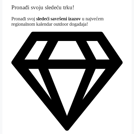
Pronađi svoju sledeću trku!
Pron
ađi svoj
sledeći savršeni izazov
u najvećem
regionalnom kalendar outdoor događaja!