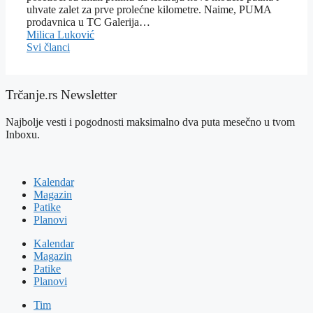
uhvate zalet za prve prolećne kilometre. Naime, PUMA
prodavnica u TC Galerija…
Milica Luković
Svi članci
Trčanje.rs Newsletter
Najbolje vesti i pogodnosti maksimalno dva puta mesečno u tvom
Inboxu.
Kalendar
Magazin
Patike
Planovi
Kalendar
Magazin
Patike
Planovi
Tim