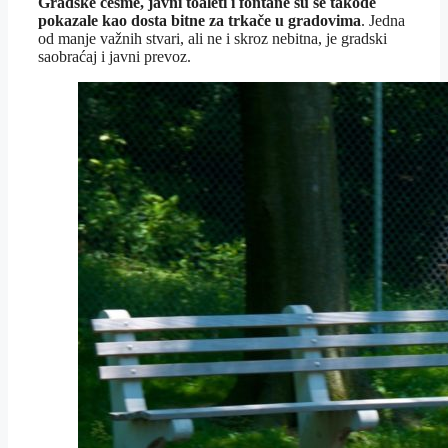
Gradske česme, javni toaleti i fontane su se takođe
pokazale kao dosta bitne za trkače u gradovima
. Jedna
od manje važnih stvari, ali ne i skroz nebitna, je gradski
saobraćaj i javni prevoz.