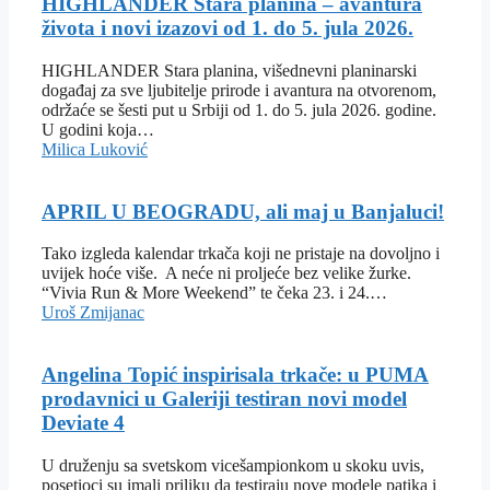
HIGHLANDER Stara planina – avantura
života i novi izazovi od 1. do 5. jula 2026.
HIGHLANDER Stara planina, višednevni planinarski
događaj za sve ljubitelje prirode i avantura na otvorenom,
održaće se šesti put u Srbiji od 1. do 5. jula 2026. godine.
U godini koja…
Milica Luković
APRIL U BEOGRADU, ali maj u Banjaluci!
Tako izgleda kalendar trkača koji ne pristaje na dovoljno i
uvijek hoće više. A neće ni proljeće bez velike žurke.
“Vivia Run & More Weekend” te čeka 23. i 24.…
Uroš Zmijanac
Angelina Topić inspirisala trkače: u PUMA
prodavnici u Galeriji testiran novi model
Deviate 4
U druženju sa svetskom vicešampionkom u skoku uvis,
posetioci su imali priliku da testiraju nove modele patika i