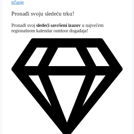
trčanje
Pronađi svoju sledeću trku!
Pron
ađi svoj
sledeći savršeni izazov
u najvećem
regionalnom kalendar outdoor događaja!