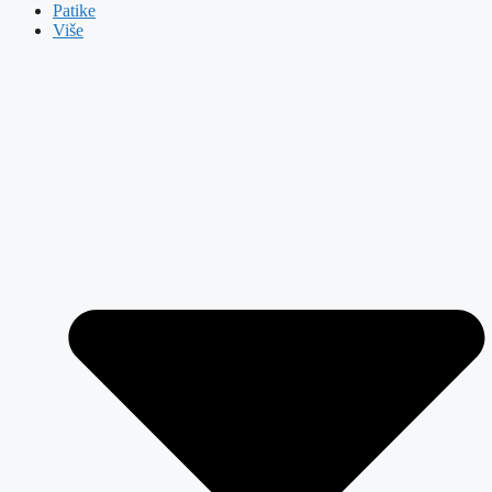
Patike
Više