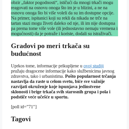
obzir „faktor pogodnosti“, ističući da mnogi trkači mogu
reagovati na osnovu onoga što im je u blizini, a ne na
osnovu onoga što bi više voleli da su im dostupne opcije.
Na primer, ispitanici koji su rekli da nikada ne trče na
tartan stazi mogu živeti daleko od nje, ili im nije dostupna
pa prema tome više vole (ili jednostavno nemaju vremena i
mogućnosti) da je potraže i koriste, dodali su istraživači.
Gradovi po meri trkača su
budućnost
Uprkos tome, informacije prikupljene u
ovoj studiji
pružaju dragocene informacije kako službenicima javnog
zdravstva, tako i urbanistima.
Pošto popularnost trčanja
nastavlja da raste u celom svetu, biće sve važnije
razvijati okruženje koje ispunjava jedinstvene
sklonosti i brige trkača svih starosnih grupa i pola i
podstiče veće učešće u sportu.
[poll id=”71″]
Tagovi