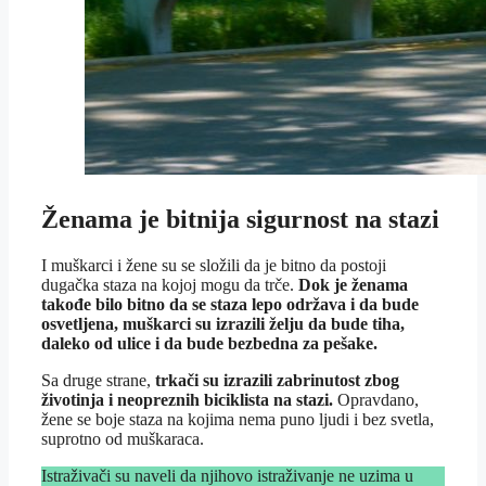
Ženama je bitnija sigurnost na stazi
I muškarci i žene su se složili da je bitno da postoji
dugačka staza na kojoj mogu da trče.
Dok je ženama
takođe bilo bitno da se staza lepo održava i da bude
osvetljena, muškarci su izrazili želju da bude tiha,
daleko od ulice i da bude bezbedna za pešake.
Sa druge strane,
trkači su izrazili zabrinutost zbog
životinja i neopreznih biciklista na stazi.
Opravdano,
žene se boje staza na kojima nema puno ljudi i bez svetla,
suprotno od muškaraca.
Istraživači su naveli da njihovo istraživanje ne uzima u