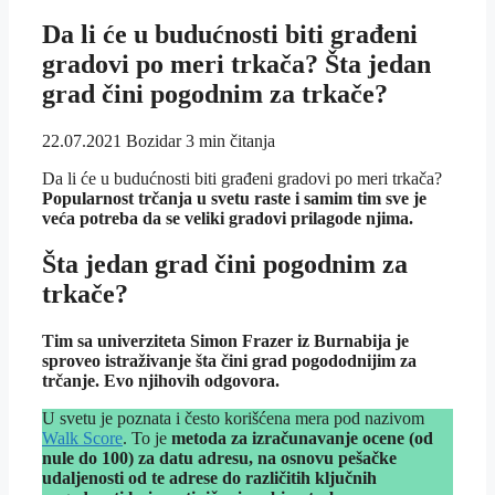
Da li će u budućnosti biti građeni
gradovi po meri trkača? Šta jedan
grad čini pogodnim za trkače?
22.07.2021
Bozidar
3 min čitanja
Da li će u budućnosti biti građeni gradovi po meri trkača?
Popularnost trčanja u svetu raste i samim tim sve je
veća potreba da se veliki gradovi prilagode njima.
Šta jedan grad čini pogodnim za
trkače?
Tim sa univerziteta Simon Frazer iz Burnabija je
sproveo istraživanje šta čini grad pogododnijim za
trčanje. Evo njihovih odgovora.
U svetu je poznata i često korišćena mera pod nazivom
Walk Score
. To je
metoda za izračunavanje ocene (od
nule do 100) za datu adresu, na osnovu pešačke
udaljenosti od te adrese do različitih ključnih