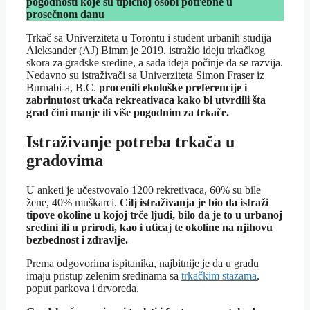
pogodnosti koje su tipičnoj osobi potrebne u
prosečnom danu
Trkač sa Univerziteta u Torontu i student urbanih studija
Aleksander (AJ) Bimm je 2019. istražio ideju trkačkog
skora za gradske sredine, a sada ideja počinje da se razvija.
Nedavno su istraživači sa Univerziteta Simon Fraser iz
Burnabi-a, B.C.
procenili ekološke preferencije i
zabrinutost trkača rekreativaca kako bi utvrdili šta
grad čini manje ili više pogodnim za trkače.
Istraživanje potreba trkača u
gradovima
U anketi je učestvovalo 1200 rekretivaca, 60% su bile
žene, 40% muškarci.
Cilj istraživanja je bio da istraži
tipove okoline u kojoj trče ljudi, bilo da je to u urbanoj
sredini ili u prirodi, kao i uticaj te okoline na njihovu
bezbednost i zdravlje.
Prema odgovorima ispitanika, najbitnije je da u gradu
imaju pristup zelenim sredinama sa
trkačkim stazama
,
poput parkova i drvoreda.