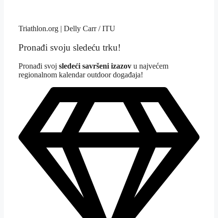
Triathlon.org | Delly Carr / ITU
Pronađi svoju sledeću trku!
Pron
ađi svoj
sledeći savršeni izazov
u najvećem
regionalnom kalendar outdoor događaja!