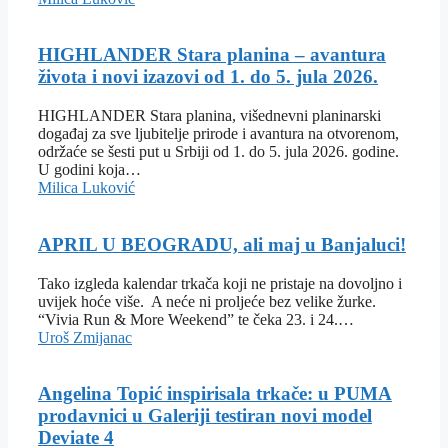
HIGHLANDER Stara planina – avantura
života i novi izazovi od 1. do 5. jula 2026.
HIGHLANDER Stara planina, višednevni planinarski
događaj za sve ljubitelje prirode i avantura na otvorenom,
održaće se šesti put u Srbiji od 1. do 5. jula 2026. godine.
U godini koja…
Milica Luković
APRIL U BEOGRADU, ali maj u Banjaluci!
Tako izgleda kalendar trkača koji ne pristaje na dovoljno i
uvijek hoće više. A neće ni proljeće bez velike žurke.
“Vivia Run & More Weekend” te čeka 23. i 24.…
Uroš Zmijanac
Angelina Topić inspirisala trkače: u PUMA
prodavnici u Galeriji testiran novi model
Deviate 4