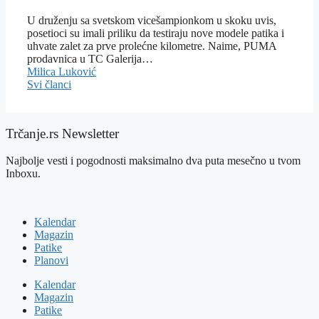
U druženju sa svetskom vicešampionkom u skoku uvis,
posetioci su imali priliku da testiraju nove modele patika i
uhvate zalet za prve prolećne kilometre. Naime, PUMA
prodavnica u TC Galerija…
Milica Luković
Svi članci
Trčanje.rs Newsletter
Najbolje vesti i pogodnosti maksimalno dva puta mesečno u tvom
Inboxu.
Kalendar
Magazin
Patike
Planovi
Kalendar
Magazin
Patike