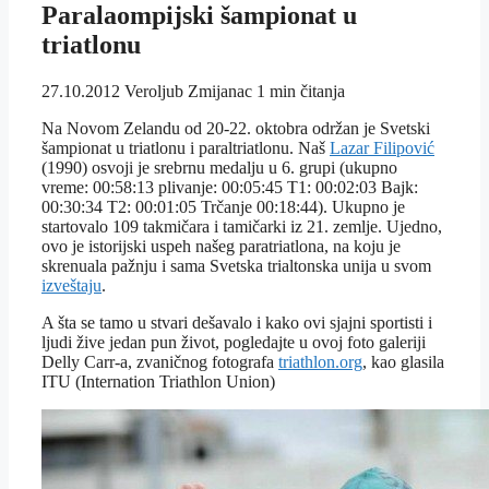
Paralaompijski šampionat u
triatlonu
27.10.2012
Veroljub Zmijanac
1 min čitanja
Na Novom Zelandu od 20-22. oktobra održan je Svetski
šampionat u triatlonu i paraltriatlonu. Naš
Lazar Filipović
(1990) osvoji je srebrnu medalju u 6. grupi (ukupno
vreme: 00:58:13 plivanje: 00:05:45 T1: 00:02:03 Bajk:
00:30:34 T2: 00:01:05 Trčanje 00:18:44). Ukupno je
startovalo 109 takmičara i tamičarki iz 21. zemlje. Ujedno,
ovo je istorijski uspeh našeg paratriatlona, na koju je
skrenuala pažnju i sama Svetska trialtonska unija u svom
izveštaju
.
A šta se tamo u stvari dešavalo i kako ovi sjajni sportisti i
ljudi žive jedan pun život, pogledajte u ovoj foto galeriji
Delly Carr-a, zvaničnog fotografa
triathlon.org
, kao glasila
ITU (Internation Triathlon Union)