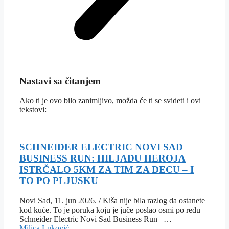
Nastavi sa čitanjem
Ako ti je ovo bilo zanimljivo, možda će ti se svideti i ovi
tekstovi:
SCHNEIDER ELECTRIC NOVI SAD
BUSINESS RUN: HILJADU HEROJA
ISTRČALO 5KM ZA TIM ZA DECU – I
TO PO PLJUSKU
Novi Sad, 11. jun 2026. / Kiša nije bila razlog da ostanete
kod kuće. To je poruka koju je juče poslao osmi po redu
Schneider Electric Novi Sad Business Run –…
Milica Luković