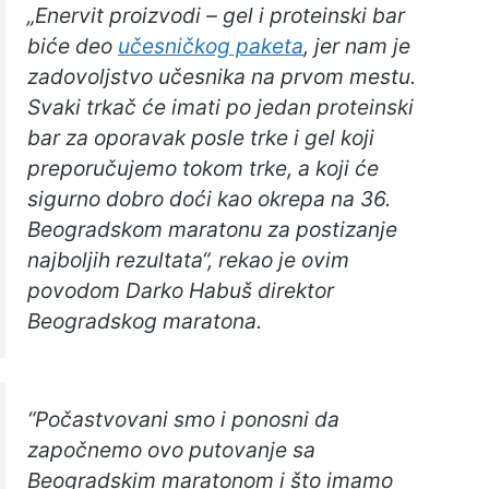
„Enervit proizvodi – gel i proteinski bar
biće deo
učesničkog paketa
, jer nam je
zadovoljstvo učesnika na prvom mestu.
Svaki trkač će imati po jedan proteinski
bar za oporavak posle trke i gel koji
preporučujemo tokom trke, a koji će
sigurno dobro doći kao okrepa na 36.
Beogradskom maratonu za postizanje
najboljih rezultata“, rekao je ovim
povodom Darko Habuš direktor
Beogradskog maratona.
“Počastvovani smo i ponosni da
započnemo ovo putovanje sa
Beogradskim maratonom i što imamo