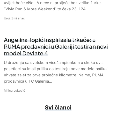
uvijek hoće više. A neće ni proljeće bez velike žurke.
“Vivia Run & More Weekend” te čeka 23. i 24.…
Uroš Zmijanac
Angelina Topić inspirisala trkače: u
PUMA prodavnici u Galeriji testiran novi
model Deviate 4
U druženju sa svetskom vicešampionkom u skoku uvis,
posetioci su imali priliku da testiraju nove modele patika i
uhvate zalet za prve prolećne kilometre. Naime, PUMA
prodavnica u TC Galerija…
Milica Luković
Svi članci