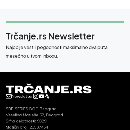
Trčanje.rs Newsletter
Najbolje vesti i pogodnosti maksimalno dva puta
mesečno u tvom Inboxu.
Newsletter
SBR SERIES DOO Beograd
Veselina Masleše 62, Beograd
Šifra delatnosti: 9329
Matični broj: 21537454