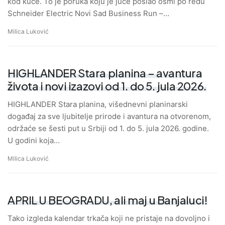
kod kuće. To je poruka koju je juče poslao osmi po redu
Schneider Electric Novi Sad Business Run –…
Milica Luković
HIGHLANDER Stara planina – avantura
života i novi izazovi od 1. do 5. jula 2026.
HIGHLANDER Stara planina, višednevni planinarski
događaj za sve ljubitelje prirode i avantura na otvorenom,
održaće se šesti put u Srbiji od 1. do 5. jula 2026. godine.
U godini koja…
Milica Luković
APRIL U BEOGRADU, ali maj u Banjaluci!
Tako izgleda kalendar trkača koji ne pristaje na dovoljno i