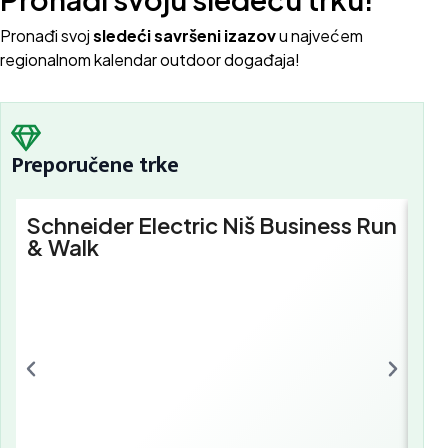
Pron
ađi svoj
sledeći savršeni izazov
u najvećem
regionalnom kalendar outdoor događaja!
Preporučene trke
Schneider Electric Niš Business Run
Sc
& Walk
Bu