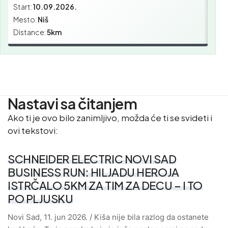
Start:
10.09.2026.
Star
Mesto:
Niš
Mes
Distance:
5km
Dist
Nastavi sa čitanjem
Ako ti je ovo bilo zanimljivo, možda će ti se svideti i
ovi tekstovi:
SCHNEIDER ELECTRIC NOVI SAD
BUSINESS RUN: HILJADU HEROJA
ISTRČALO 5KM ZA TIM ZA DECU – I TO
PO PLJUSKU
Novi Sad, 11. jun 2026. / Kiša nije bila razlog da ostanete