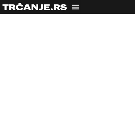
Enervit u timu
Beogradskog
maratona
11.04.2023
Bojana Savić
2 min čitanja