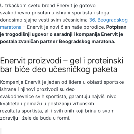
U trkačkom svetu brend Enervit je gotovo
svakodnevno prisutan u ishrani sportista i stoga
donosimo sjajne vesti svim učesnicima
36. Beogradskog
maratona
– Enervit je novi član naše porodice.
Potpisan
je trogodišnji ugovor o saradnji i kompanija Enervit je
postala zvaničan partner Beogradskog maratona.
Enervit proizvodi – gel i proteinski
bar biće deo učesničkog paketa
Kompanija Enervit je jedan od lidera u oblasti sportske
ishrane i njihovi prozivodi su deo
svakodnevnice svih sportista, garantuju najviši nivo
kvaliteta i pomažu u postizanju vrhunskih
rezultata sportista, ali i svih onih koji brinu o svom
zdravlju i žele da budu u formi.