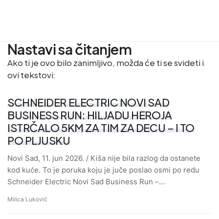
Nastavi sa čitanjem
Ako ti je ovo bilo zanimljivo, možda će ti se svideti i
ovi tekstovi:
SCHNEIDER ELECTRIC NOVI SAD
BUSINESS RUN: HILJADU HEROJA
ISTRČALO 5KM ZA TIM ZA DECU – I TO
PO PLJUSKU
Novi Sad, 11. jun 2026. / Kiša nije bila razlog da ostanete
kod kuće. To je poruka koju je juče poslao osmi po redu
Schneider Electric Novi Sad Business Run –…
Milica Luković