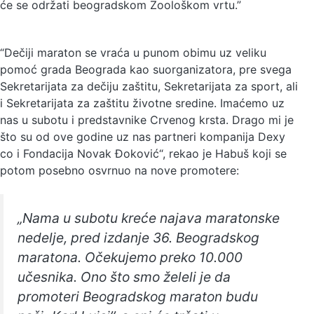
će se održati beogradskom Zoološkom vrtu.”
“Dečiji maraton se vraća u punom obimu uz veliku
pomoć grada Beograda kao suorganizatora, pre svega
Sekretarijata za dečiju zaštitu, Sekretarijata za sport, ali
i Sekretarijata za zaštitu životne sredine. Imaćemo uz
nas u subotu i predstavnike Crvenog krsta. Drago mi je
što su od ove godine uz nas partneri kompanija Dexy
co i Fondacija Novak Đoković“, rekao je Habuš koji se
potom posebno osvrnuo na nove promotere:
„Nama u subotu kreće najava maratonske
nedelje, pred izdanje 36. Beogradskog
maratona. Očekujemo preko 10.000
učesnika. Ono što smo želeli je da
promoteri Beogradskog maraton budu