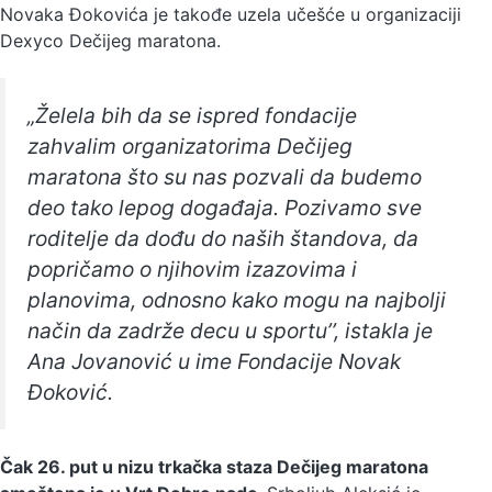
Novaka Đokovića je takođe uzela učešće u organizaciji
Dexyco Dečijeg maratona.
„Želela bih da se ispred fondacije
zahvalim organizatorima Dečijeg
maratona što su nas pozvali da budemo
deo tako lepog događaja. Pozivamo sve
roditelje da dođu do naših štandova, da
popričamo o njihovim izazovima i
planovima, odnosno kako mogu na najbolji
način da zadrže decu u sportu’’, istakla je
Ana Jovanović u ime Fondacije Novak
Đoković.
Čak 26. put u nizu trkačka staza Dečijeg maratona