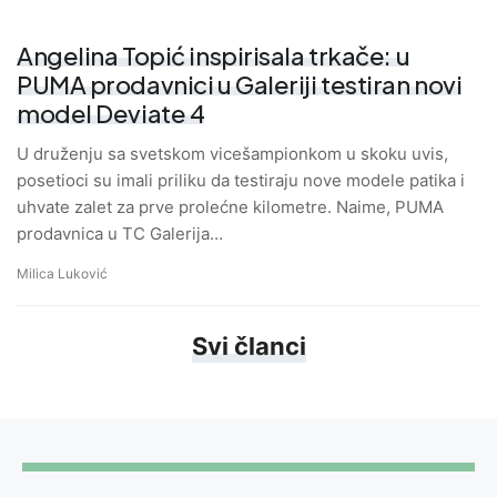
Angelina Topić inspirisala trkače: u
PUMA prodavnici u Galeriji testiran novi
model Deviate 4
U druženju sa svetskom vicešampionkom u skoku uvis,
posetioci su imali priliku da testiraju nove modele patika i
uhvate zalet za prve prolećne kilometre. Naime, PUMA
prodavnica u TC Galerija…
Milica Luković
Svi članci