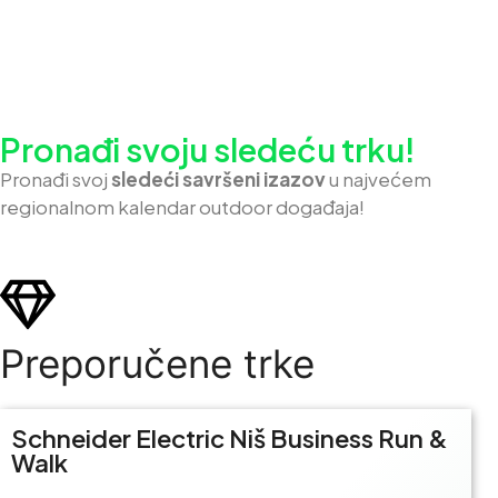
Pronađi svoju sledeću trku!
Pron
ađi svoj
sledeći savršeni izazov
u najvećem
regionalnom kalendar outdoor događaja!
Preporučene trke
Schneider Electric Niš Business Run &
Walk