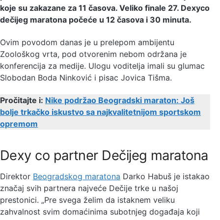
koje su zakazane za 11 časova. Veliko finale 27. Dexyco
dečijeg maratona počeće u 12 časova i 30 minuta.
Ovim povodom danas je u prelepom ambijentu
Zoološkog vrta, pod otvorenim nebom održana je
konferencija za medije. Ulogu voditelja imali su glumac
Slobodan Boda Ninković i pisac Jovica Tišma.
Pročitajte i:
Nike podržao Beogradski maraton: Još
bolje trkačko iskustvo sa najkvalitetnijom sportskom
opremom
Dexy co partner Dečijeg maratona
Direktor
Beogradskog maratona
Darko Habuš je istakao
značaj svih partnera najveće Dečije trke u našoj
prestonici. „Pre svega želim da istaknem veliku
zahvalnost svim domaćinima subotnjeg događaja koji