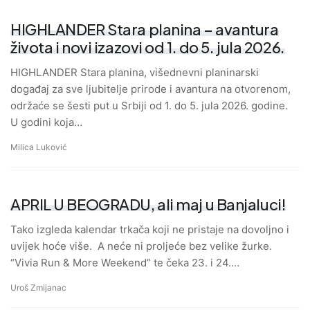
HIGHLANDER Stara planina – avantura
života i novi izazovi od 1. do 5. jula 2026.
HIGHLANDER Stara planina, višednevni planinarski
događaj za sve ljubitelje prirode i avantura na otvorenom,
održaće se šesti put u Srbiji od 1. do 5. jula 2026. godine.
U godini koja…
Milica Luković
APRIL U BEOGRADU, ali maj u Banjaluci!
Tako izgleda kalendar trkača koji ne pristaje na dovoljno i
uvijek hoće više. A neće ni proljeće bez velike žurke.
“Vivia Run & More Weekend” te čeka 23. i 24.…
Uroš Zmijanac