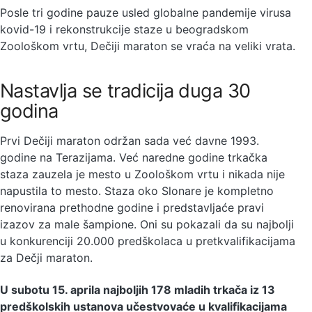
Posle tri godine pauze usled globalne pandemije virusa
kovid-19 i rekonstrukcije staze u beogradskom
Zoološkom vrtu, Dečiji maraton se vraća na veliki vrata.
Nastavlja se tradicija duga 30
godina
Prvi Dečiji maraton održan sada već davne 1993.
godine na Terazijama. Već naredne godine trkačka
staza zauzela je mesto u Zoološkom vrtu i nikada nije
napustila to mesto. Staza oko Slonare je kompletno
renovirana prethodne godine i predstavljaće pravi
izazov za male šampione. Oni su pokazali da su najbolji
u konkurenciji 20.000 predškolaca u pretkvalifikacijama
za Dečji maraton.
U subotu 15. aprila najboljih 178 mladih trkača iz 13
predškolskih ustanova učestvovaće u kvalifikacijama