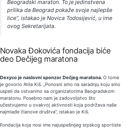
Beogradski maraton. To je jedinstvena
prilika da Beograd pokaže svoje najlepše
lice’’, istakao je Novica Todosijević, u ime
ovog Sekretarijata.
Novaka Đokovića fondacija biće
deo Dečijeg maratona
Dexyco je naslovni sponzor Dečjeg maratona.
O tome
je govorio Atila Kiš. „Ponosni smo na saradnju koju smo
uspeli da ostvarimo sa organizatorima Beogradskom
maratonu. Posebno nam je zadovoljstvo što
učestvujemo u ovakvoj aktivnosti koja podržava naše
najmlađe članove društva“, istakao je Kiš.
Fondacija koja nosi ime najuspešnijeg srpskog sportiste