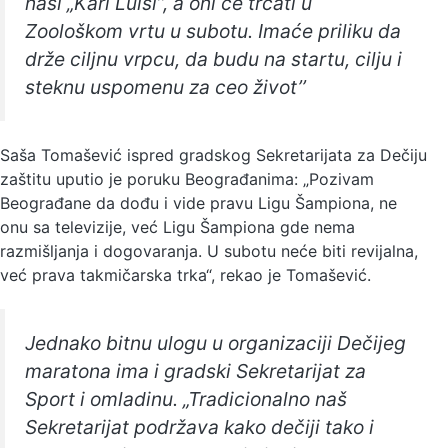
naši „Karl Luisi’’, a oni će trčati u
Zoološkom vrtu u subotu. Imaće priliku da
drže ciljnu vrpcu, da budu na startu, cilju i
steknu uspomenu za ceo život’’
Saša Tomašević ispred gradskog Sekretarijata za Dečiju
zaštitu uputio je poruku Beograđanima: „Pozivam
Beograđane da dođu i vide pravu Ligu Šampiona, ne
onu sa televizije, već Ligu Šampiona gde nema
razmišljanja i dogovaranja. U subotu neće biti revijalna,
već prava takmičarska trka“, rekao je Tomašević.
Jednako bitnu ulogu u organizaciji Dečijeg
maratona ima i gradski Sekretarijat za
Sport i omladinu. „Tradicionalno naš
Sekretarijat podržava kako dečiji tako i