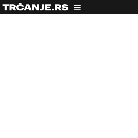
Veliki povratak
Dečijeg maratona!
13.04.2023
Bojana Savić
4 min čitanja