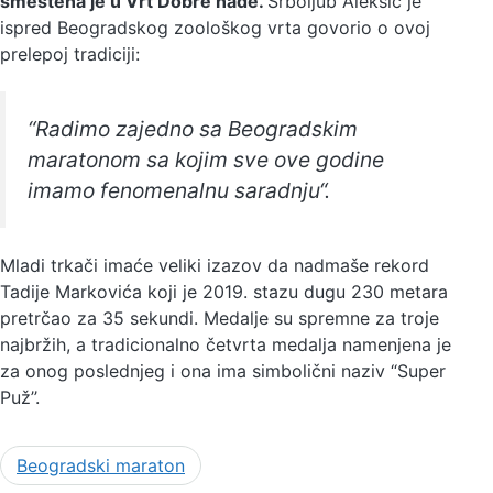
smeštena je u Vrt Dobre nade.
Srboljub Aleksić je
ispred Beogradskog zoološkog vrta govorio o ovoj
prelepoj tradiciji:
“Radimo zajedno sa Beogradskim
maratonom sa kojim sve ove godine
imamo fenomenalnu saradnju“.
Mladi trkači imaće veliki izazov da nadmaše rekord
Tadije Markovića koji je 2019. stazu dugu 230 metara
pretrčao za 35 sekundi. Medalje su spremne za troje
najbržih, a tradicionalno četvrta medalja namenjena je
za onog poslednjeg i ona ima simbolični naziv “Super
Puž’’.
Beogradski maraton