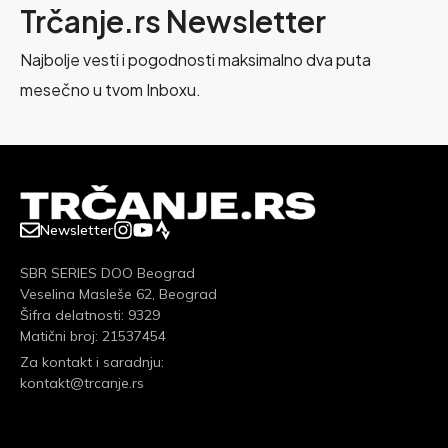
Trčanje.rs Newsletter
Najbolje vesti i pogodnosti maksimalno dva puta
mesečno u tvom Inboxu.
Newsletter
SBR SERIES DOO Beograd
Veselina Masleše 62, Beograd
Šifra delatnosti: 9329
Matični broj: 21537454
Za kontakt i saradnju:
kontakt@trcanje.rs