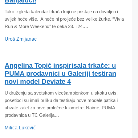
Banjaluci!
Tako izgleda kalendar trkača koji ne pristaje na dovoljno i
uvijek hoće više. A neće ni proljeće bez velike žurke. “Vivia
Run & More Weekend” te čeka 23. i 24.…
Uroš Zmijanac
Angelina Topić inspirisala trkače: u
PUMA prodavnici u Galeriji testiran
novi model Deviate 4
U druženju sa svetskom vicešampionkom u skoku uvis,
posetioci su imali priliku da testiraju nove modele patika i
uhvate zalet za prve prolećne kilometre. Naime, PUMA
prodavnica u TC Galerija…
Milica Luković