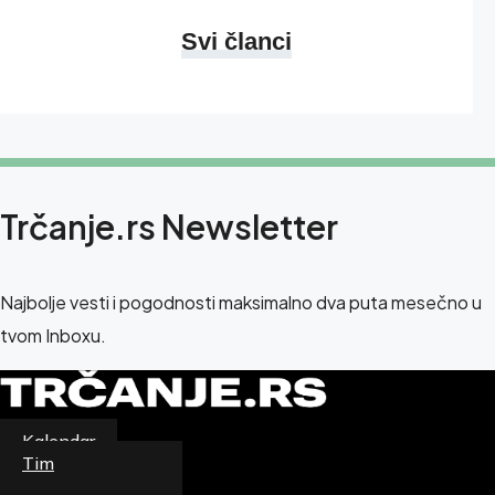
Svi članci
Trčanje.rs Newsletter
Najbolje vesti i pogodnosti maksimalno dva puta mesečno u
tvom Inboxu.
Kalendar
Newsletter
Tim
Magazin