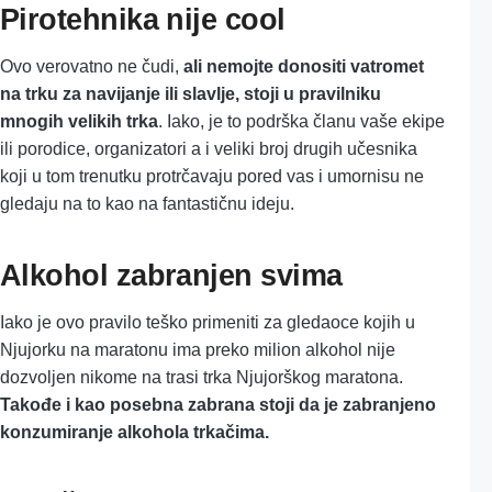
Pirotehnika nije cool
Ovo verovatno ne čudi,
ali nemojte donositi vatromet
na trku za navijanje ili slavlje, stoji u pravilniku
mnogih velikih trka
. Iako, je to podrška članu vaše ekipe
ili porodice, organizatori a i veliki broj drugih učesnika
koji u tom trenutku protrčavaju pored vas i umornisu ne
gledaju na to kao na fantastičnu ideju.
Alkohol zabranjen svima
Iako je ovo pravilo teško primeniti za gledaoce kojih u
Njujorku na maratonu ima preko milion alkohol nije
dozvoljen nikome na trasi trka Njujorškog maratona.
Takođe i kao posebna zabrana stoji da je zabranjeno
konzumiranje alkohola trkačima.