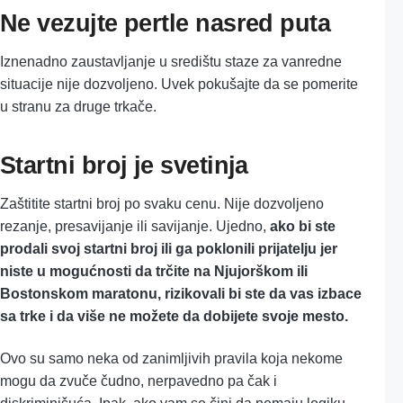
Ne vezujte pertle nasred puta
Iznenadno zaustavljanje u središtu staze za vanredne
situacije nije dozvoljeno. Uvek pokušajte da se pomerite
u stranu za druge trkače.
Startni broj je svetinja
Zaštitite startni broj po svaku cenu. Nije dozvoljeno
rezanje, presavijanje ili savijanje. Ujedno,
ako bi ste
prodali svoj startni broj ili ga poklonili prijatelju jer
niste u mogućnosti da trčite na Njujorškom ili
Bostonskom maratonu, rizikovali bi ste da vas izbace
sa trke i da više ne možete da dobijete svoje mesto.
Ovo su samo neka od zanimljivih pravila koja nekome
mogu da zvuče čudno, nerpavedno pa čak i