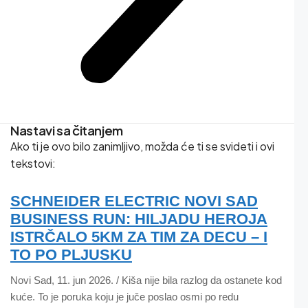
Nastavi sa čitanjem
Ako ti je ovo bilo zanimljivo, možda će ti se svideti i ovi
tekstovi:
SCHNEIDER ELECTRIC NOVI SAD
BUSINESS RUN: HILJADU HEROJA
ISTRČALO 5KM ZA TIM ZA DECU – I
TO PO PLJUSKU
Novi Sad, 11. jun 2026. / Kiša nije bila razlog da ostanete kod
kuće. To je poruka koju je juče poslao osmi po redu