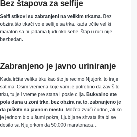
Bez štapova za selfije
Selfi stikovi su zabranjeni na velikim trkama.
Bez
obzira što trkači vole selfije sa trka, kada trčite veliki
maraton sa hiljadama ljudi oko sebe, štap u ruci nije
bezbedan.
Zabranjeno je javno uriniranje
Kada trčite veliku trku kao što je recimo Njujork, to traje
satima. Osim vremena koje vam je potrebno da završite
trku, tu je i vreme pre starta i posle cilja.
Bukvalno ste
pola dana u zoni trke, bez obzira na to, zabranjeno je
da piškite na javnom mestu.
Možda zvuči čudno, ali ko
je jednom bio u šumi pokraj Ljubljane shvata šta bi se
desilo sa Njujorkom da 50.000 maratonaca…