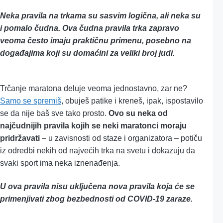
Neka pravila na trkama su sasvim logična, ali neka su
i pomalo čudna. Ova čudna pravila trka zapravo
veoma često imaju praktičnu primenu, posebno na
događajima koji su domaćini za veliki broj judi.
Trčanje maratona deluje veoma jednostavno, zar ne?
Samo se spremiš
, obuješ patike i kreneš, ipak, ispostavilo
se da nije baš sve tako prosto.
Ovo su neka od
najčudnijih pravila kojih se neki maratonci moraju
pridržavati
– u zavisnosti od staze i organizatora – potiču
iz odredbi nekih od najvećih trka na svetu i dokazuju da
svaki sport ima neka iznenađenja.
U ova pravila nisu uključena nova pravila koja će se
primenjivati zbog bezbednosti od COVID-19 zaraze.