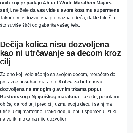
onih koji pripadaju Abbott World Marathon Majors
seriji, ne žele da vas vide u svom kostimu supermena
.
Takođe nije dozvoljena glomazna odeća, dakle bilo šta
što suviše štrči od gabarita vašeg tela.
Dečija kolica nisu dozvoljena
kao ni utrčavanje sa decom kroz
cilj
Za one koji vole trčanje sa svojom decom, moraćete da
potražite poseban maraton.
Kolica za bebe nisu
dozvoljena na mnogim glavnim trkama poput
Bostonskog i Njujorškog maratona.
Takođe, popularni
običaj da roditelji pred cilj uzmu svoju decu i sa njima
utrče u cilj maratona, i tako dobiju lepu uspomenu i sliku,
na velikim trkama nije dozvoljen.