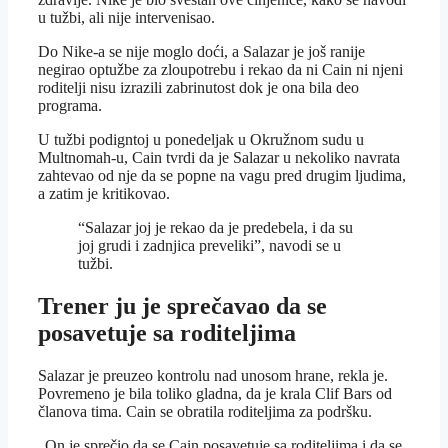
u tužbi, ali nije intervenisao.
Do Nike-a se nije moglo doći, a Salazar je još ranije
negirao optužbe za zloupotrebu i rekao da ni Cain ni njeni
roditelji nisu izrazili zabrinutost dok je ona bila deo
programa.
U tužbi podigntoj u ponedeljak u Okružnom sudu u
Multnomah-u, Cain tvrdi da je Salazar u nekoliko navrata
zahtevao od nje da se popne na vagu pred drugim ljudima,
a zatim je kritikovao.
“Salazar joj je rekao da je predebela, i da su
joj grudi i zadnjica preveliki”, navodi se u
tužbi.
Trener ju je sprečavao da se
posavetuje sa roditeljima
Salazar je preuzeo kontrolu nad unosom hrane, rekla je.
Povremeno je bila toliko gladna, da je krala Clif Bars od
članova tima. Cain se obratila roditeljima za podršku.
„On je sprečio da se Cain posavetuje sa roditeljima i da se