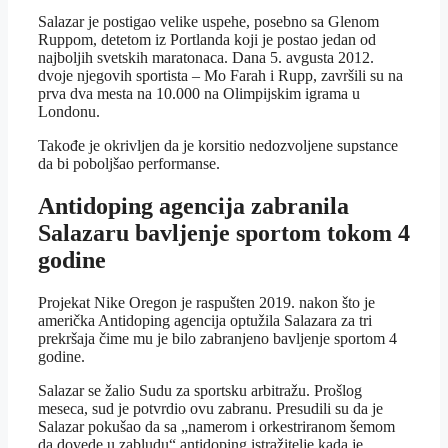
Salazar je postigao velike uspehe, posebno sa Glenom
Ruppom, detetom iz Portlanda koji je postao jedan od
najboljih svetskih maratonaca. Dana 5. avgusta 2012.
dvoje njegovih sportista – Mo Farah i Rupp, završili su na
prva dva mesta na 10.000 na Olimpijskim igrama u
Londonu.
Takođe je okrivljen da je korsitio nedozvoljene supstance
da bi poboljšao performanse.
Antidoping agencija zabranila
Salazaru bavljenje sportom tokom 4
godine
Projekat Nike Oregon je raspušten 2019. nakon što je
američka Antidoping agencija optužila Salazara za tri
prekršaja čime mu je bilo zabranjeno bavljenje sportom 4
godine.
Salazar se žalio Sudu za sportsku arbitražu. Prošlog
meseca, sud je potvrdio ovu zabranu. Presudili su da je
Salazar pokušao da sa „namerom i orkestriranom šemom
da dovede u zabludu“ antidoping istražitelje kada je