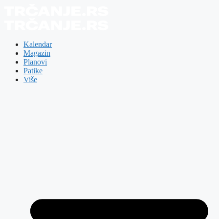
Skip
to
content
Kalendar
Magazin
Planovi
Patike
Više