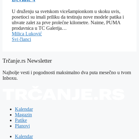
U druženju sa svetskom vicešampionkom u skoku uvis,
posetioci su imali priliku da testiraju nove modele patika i
uhvate zalet za prve prolećne kilometre. Naime, PUMA
prodavnica u TC Galerija…
Milica Luković
Svi članci
Trčanje.rs Newsletter
Najbolje vesti i pogodnosti maksimalno dva puta mesečno u tvom
Inboxu.
Kalendar
Magazin
Patike
Planovi
Kalendar