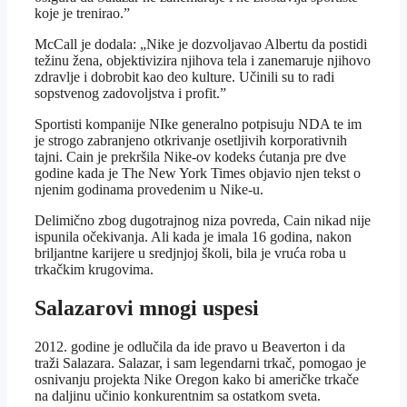
koje je trenirao.”
McCall je dodala: „Nike je dozvoljavao Albertu da postidi
težinu žena, objektivizira njihova tela i zanemaruje njihovo
zdravlje i dobrobit kao deo kulture. Učinili su to radi
sopstvenog zadovoljstva i profit.”
Sportisti kompanije NIke generalno potpisuju NDA te im
je strogo zabranjeno otkrivanje osetljivih korporativnih
tajni. Cain je prekršila Nike-ov kodeks ćutanja pre dve
godine kada je The New York Times objavio njen tekst o
njenim godinama provedenim u Nike-u.
Delimično zbog dugotrajnog niza povreda, Cain nikad nije
ispunila očekivanja. Ali kada je imala 16 godina, nakon
briljantne karijere u sredjnjoj školi, bila je vruća roba u
trkačkim krugovima.
Salazarovi mnogi uspesi
2012. godine je odlučila da ide pravo u Beaverton i da
traži Salazara. Salazar, i sam legendarni trkač, pomogao je
osnivanju projekta Nike Oregon kako bi američke trkače
na daljinu učinio konkurentnim sa ostatkom sveta.