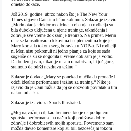
ometao dokaze.
Još 2019. godine, ubrzo nakon što je The New Your
TImes objavio Cain-inu ličnu kolumnu, Salazar je izjavio:
„Merin otac je doktor medicine, a oba njena roditelja su
bila duboko uključena u njene treninge, takmičenja i
zdravlje sve vreme dok sam je trenirao. Na primer, Merin
otac se konsultovao o lekovima i suplementima koje je
Mary koristila tokom svog boravka u NOP-u. Ni roditelji
ni Meri nisu pokrenuli ni jedno pitanje za koje se sada
sugeriše da su se dogodila u vreme dok sam je ja vodio.
Da budem jasan, nikad je nisam ohrabrivao, ili još gore,
sramotio da održi nezdravu težinu.“
Salazar je dodao: „Mary se ponekad mučila da pronađe i
održi idealne performanse i težinu za trening.“ Nike je
izjavio da je Cain tražila da joj se dozvolili povratak u tim
nakon odlaska.
Salazar je izjavio za Sports Illustrated:
„Moj najvažniji cilj kao treninera bio je da podignem
sportske performanse na način koji podržava dobro
zdravlje i dobrobit svih mojih sportista. Povremeno sam
možda davao komentare koji su bili bezosećajni tokom