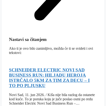
Nastavi sa čitanjem
Ako ti je ovo bilo zanimljivo, možda će ti se svideti i ovi
tekstovi:
SCHNEIDER ELECTRIC NOVI SAD
BUSINESS RUN: HILJADU HEROJA
ISTRČALO 5KM ZA TIM ZA DECU – I
TO PO PLJUSKU
Novi Sad, 11. jun 2026. / Kiša nije bila razlog da ostanete
kod kuće. To je poruka koju je juče poslao osmi po redu
Schneider Electric Novi Sad Business Run –…