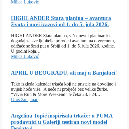
Milica Luković
HIGHLANDER Stara planina – avantura
života i novi izazovi od 1. do 5. jula 2026.
HIGHLANDER Stara planina, višednevni planinarski
događaj za sve ljubitelje prirode i avantura na otvorenom,
održaće se šesti put u Srbiji od 1. do 5. jula 2026. godine.
U godini koja…
Milica Luković
APRIL U BEOGRADU, ali maj u Banjaluci!
Tako izgleda kalendar trkača koji ne pristaje na dovoljno i
uvijek hoće više. A neće ni proljeće bez velike žurke.
“Vivia Run & More Weekend” te čeka 23. i 24.…
Uroš Zmijanac
Angelina Topić inspirisala trkače: u PUMA
prodavnici u Galeriji testiran novi model
Deviate 4