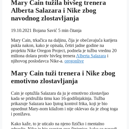
Mary Cain tužila bivšeg trenera
Alberta Salazara i Nike zbog
navodnog zlostavljanja
19.10.2021
Bojana Savić
5 min čitanja
Mary Cain, trkačica na daljinu, čija je obećavajuća karijera
pukla nakon, kako je opisala, četiri jadne godine na
projektu Nike Oregon Project, podnela je tužbu vrednu 20
miliona dolara protiv bivšeg trenera
Alberta Salazara
i
njihovog poslodavca Nike-a.
oregonlive
Mary Cain tuži trenera i Nike zbog
emotivno zlostavljanja
Cain je optužila Salazara da ju je emotivno zlostavljao
kada se pridružila timu kao 16-godišnjakinja. Tužba
prikazuje Salazara kao ljutog kontrol frika, koji je bio
opsednut Mary-nom kilažom i nije oklevao da je zbog toga
i ponižava.
Kako kaže, to je uticalo na njeno fizičko i mentalno
zdravlje. Nike je bio svestan ove činjenice, kako se navodi