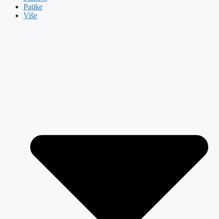
Patike
Više