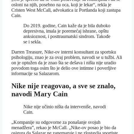
osloni na njih, posebno na oca, koji je lekar“, rekla je
Cristen West McCall, advokatica iz Portlanda koji zastupa
Cain.
Do 2019. godine, Cain kaže da je bila duboko
depresivna, imala je poremećaj ishrane, opštu
anksioznost, i posttraumatski sindrom. Takođe
se i sekla.
Darren Treasure, Nike-ov interni konsultant za sportsku
psihologiju, znao je za ovaj problem, navodi se u tužbi. Ali
on je optužen da je znao šta se dešava i ništa nije uradio
povodom toga osim što je delio ove intimne i poverljive
informacije sa Salazarom.
Nike nije reagovao, a sve se znalo,
navodi Mary Cain
Nike nije učinio ništa da interveniše, navodi
Cain.
„Kompanije su odgovorne za ponašanje svojuh
menadžera”, rekao je McCall. „Nike-ov posao je bio da
osigura da Salazar ne zanemaruje i ne zlostavlja sportiste