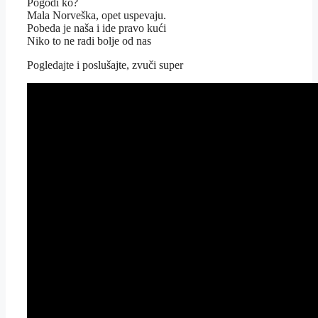
Pogodi ko?
Mala Norveška, opet uspevaju.
Pobeda je naša i ide pravo kući
Niko to ne radi bolje od nas
Pogledajte i poslušajte, zvuči super