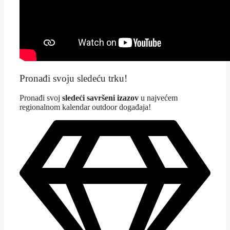
Pronađi svoju sledeću trku!
Pron
ađi svoj
sledeći savršeni izazov
u najvećem
regionalnom kalendar outdoor događaja!