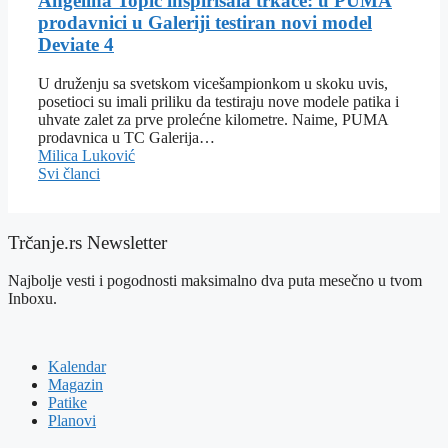
Angelina Topić inspirisala trkače: u PUMA
prodavnici u Galeriji testiran novi model
Deviate 4
U druženju sa svetskom vicešampionkom u skoku uvis,
posetioci su imali priliku da testiraju nove modele patika i
uhvate zalet za prve prolećne kilometre. Naime, PUMA
prodavnica u TC Galerija…
Milica Luković
Svi članci
Trčanje.rs Newsletter
Najbolje vesti i pogodnosti maksimalno dva puta mesečno u tvom
Inboxu.
Kalendar
Magazin
Patike
Planovi