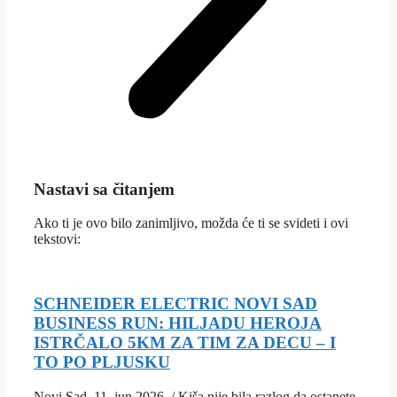
Nastavi sa čitanjem
Ako ti je ovo bilo zanimljivo, možda će ti se svideti i ovi
tekstovi:
SCHNEIDER ELECTRIC NOVI SAD
BUSINESS RUN: HILJADU HEROJA
ISTRČALO 5KM ZA TIM ZA DECU – I
TO PO PLJUSKU
Novi Sad, 11. jun 2026. / Kiša nije bila razlog da ostanete