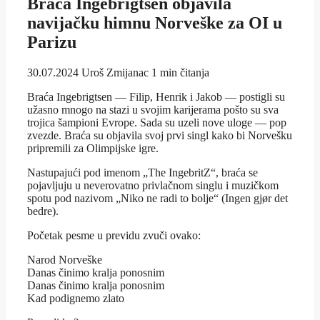
Braća Ingebrigtsen objavila
navijačku himnu Norveške za OI u
Parizu
30.07.2024
Uroš Zmijanac
1 min čitanja
Braća Ingebrigtsen — Filip, Henrik i Jakob — postigli su
užasno mnogo na stazi u svojim karijerama pošto su sva
trojica šampioni Evrope. Sada su uzeli nove uloge — pop
zvezde. Braća su objavila svoj prvi singl kako bi Norvešku
pripremili za Olimpijske igre.
Nastupajući pod imenom „The IngebritZ“, braća se
pojavljuju u neverovatno privlačnom singlu i muzičkom
spotu pod nazivom „Niko ne radi to bolje“ (Ingen gjør det
bedre).
Početak pesme u previdu zvuči ovako:
Narod Norveške
Danas činimo kralja ponosnim
Danas činimo kralja ponosnim
Kad podignemo zlato