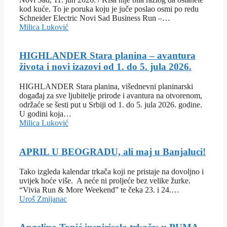
kod kuće. To je poruka koju je juče poslao osmi po redu
Schneider Electric Novi Sad Business Run –…
Milica Luković
HIGHLANDER Stara planina – avantura
života i novi izazovi od 1. do 5. jula 2026.
HIGHLANDER Stara planina, višednevni planinarski
događaj za sve ljubitelje prirode i avantura na otvorenom,
održaće se šesti put u Srbiji od 1. do 5. jula 2026. godine.
U godini koja…
Milica Luković
APRIL U BEOGRADU, ali maj u Banjaluci!
Tako izgleda kalendar trkača koji ne pristaje na dovoljno i
uvijek hoće više. A neće ni proljeće bez velike žurke.
“Vivia Run & More Weekend” te čeka 23. i 24.…
Uroš Zmijanac