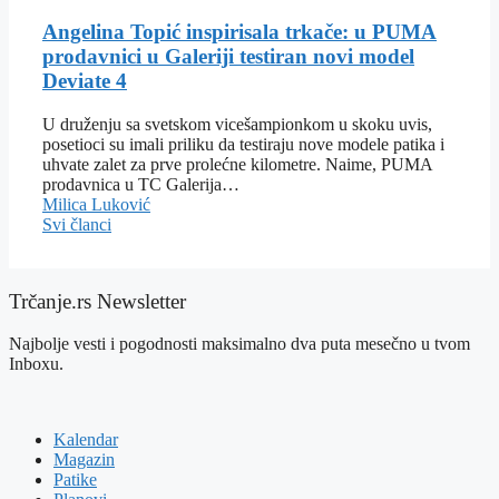
Angelina Topić inspirisala trkače: u PUMA
prodavnici u Galeriji testiran novi model
Deviate 4
U druženju sa svetskom vicešampionkom u skoku uvis,
posetioci su imali priliku da testiraju nove modele patika i
uhvate zalet za prve prolećne kilometre. Naime, PUMA
prodavnica u TC Galerija…
Milica Luković
Svi članci
Trčanje.rs Newsletter
Najbolje vesti i pogodnosti maksimalno dva puta mesečno u tvom
Inboxu.
Kalendar
Magazin
Patike