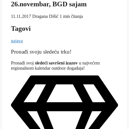
26.novembar, BGD sajam
11.11.2017
Dragana Dišić
1 min čitanja
Tagovi
najava
Pronađi svoju sledeću trku!
Pron
ađi svoj
sledeći savršeni izazov
u najvećem
regionalnom kalendar outdoor događaja!