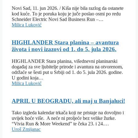
Novi Sad, 11. jun 2026. / Kiša nije bila razlog da ostanete
kod kuće. To je poruka koju je juče poslao osmi po redu
Schneider Electric Novi Sad Business Run –…
Milica Luković
HIGHLANDER Stara planina – avantura
života i novi izazovi od 1. do 5. jula 2026.
HIGHLANDER Stara planina, višednevni planinarski
događaj za sve ljubitelje prirode i avantura na otvorenom,
održaće se šesti put u Srbiji od 1. do 5. jula 2026. godine.
U godini koja…
Milica Luković
APRIL U BEOGRADU, ali maj u Banjaluci!
Tako izgleda kalendar trkača koji ne pristaje na dovoljno i
uvijek hoće više. A neće ni proljeće bez velike žurke.
“Vivia Run & More Weekend” te čeka 23. i 24.…
Uroš Zmijanac