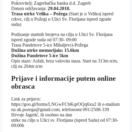
Pokrovitelj: Zagrebačka banka d.d. Zagreb
Datum održavanja:
29.04.2018.
Trasa utrke Velika – Požega
(Start je u Velikoj ispred
crkve, cilj u Požegi u Ulici Sv. Florijana ispred zgrade
suda)
Podizanje startnih brojeva na cilju u Ulici Sv. Florijana
ispred zgrade suda od 07:30- 09:00
Trasa Pandetove 5-ice Mihaljevci-Požega
Dužina utrke memorijala: 15.6km
Dužina Pandetove 5-ice 5km
Opis staze: Asfalt, brza valovita staza. Start na 313m n/m,
cilj na 204m n/m
Prijave i informacije putem online
obrasca
Link za prijavu:
https://goo.gl/forms/LNGwFCbKqrOQq6xu2 ili e-mailom
na ak.pozega@gmail.com, telefonomi 091/2508-339
Hrvoje Jagetić, ili osobno na dan
utrke na cilju u Ulici sv. Florijana (ispred Suda) od 07:30-
09:00h