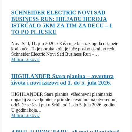
SCHNEIDER ELECTRIC NOVI SAD
BUSINESS RUN: HILJADU HEROJA
ISTRČALO 5KM ZA TIM ZA DECU – I
TO PO PLJUSKU
Novi Sad, 11. jun 2026. / Kiša nije bila razlog da ostanete
kod kuće. To je poruka koju je juče poslao osmi po redu
Schneider Electric Novi Sad Business Run –…
Milica Luković
HIGHLANDER Stara planina – avantura
života i novi izazovi od 1. do 5. jula 2026.
HIGHLANDER Stara planina, višednevni planinarski
događaj za sve ljubitelje prirode i avantura na otvorenom,
održaće se šesti put u Srbiji od 1. do 5. jula 2026. godine.
U godini koja…
Milica Luković
APRIL U BEOGRADU, ali maj u Banjaluci!