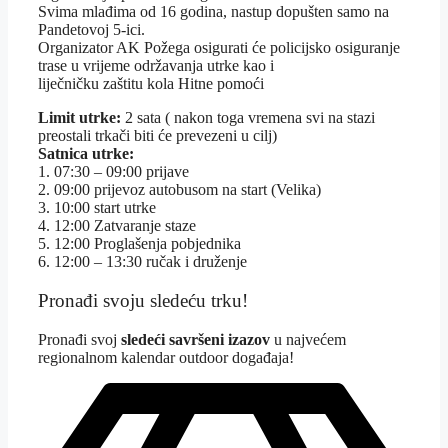
Svima mlađima od 16 godina, nastup dopušten samo na
Pandetovoj 5-ici.
Organizator AK Požega osigurati će policijsko osiguranje
trase u vrijeme održavanja utrke kao i
liječničku zaštitu kola Hitne pomoći
Limit utrke:
2 sata ( nakon toga vremena svi na stazi
preostali trkači biti će prevezeni u cilj)
Satnica utrke:
1. 07:30 – 09:00 prijave
2. 09:00 prijevoz autobusom na start (Velika)
3. 10:00 start utrke
4. 12:00 Zatvaranje staze
5. 12:00 Proglašenja pobjednika
6. 12:00 – 13:30 ručak i druženje
Pronađi svoju sledeću trku!
Pron
ađi svoj
sledeći savršeni izazov
u najvećem
regionalnom kalendar outdoor događaja!