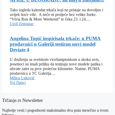
Tako izgleda kalendar trkača koji ne pristaje na dovoljno i
uvijek hoće više. A neće ni proljeće bez velike žurke.
“Vivia Run & More Weekend” te čeka 23. i 24.…
Uroš Zmijanac
Angelina Topić inspirisala trkače: u PUMA
prodavnici u Galeriji testiran novi model
Deviate 4
U druženju sa svetskom vicešampionkom u skoku uvis,
posetioci su imali priliku da testiraju nove modele patika i
uhvate zalet za prve prolećne kilometre. Naime, PUMA
prodavnica u TC Galerija…
Milica Luković
Svi članci
Trčanje.rs Newsletter
Najbolje vesti i pogodnosti maksimalno dva puta mesečno u tvom
Inboxu.