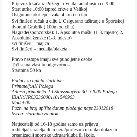
Prijevoz trkača iz Požege u Veliku autobusima u 9:00
Start utrke 10:00 ispred crkve u Velikoj
Osigurane okrijepe svaka 4 km i u cilju
Svi finišeri ručak u cilju  Osigurano tuširanje u Športskoj
dvorani Grabrik ( 100m od cilja)
Nagrade(sponzorske): 1. Apsolutna muški (1-3. mjesto) 2.
Apsolutna ženske (1-3. mjesto)
svi finišeri – majica
Svi finišeri – medalja/plaketa
Pravo nastupa imaju sve punoljetne osobe
Trči se na vlastitu odgovornost
Startnina 50 kn
Podaci za uplatu startnine:
Primatelj:AK Požega
Adresa primatelja:J.J.Strossmayera 30. 34000 Požega
IBAN:HR032360001101546963
Model:00
Poziv na broj upišite datum plaćanja napr.23012018
Svrha: startnina za utrku
Natjecatelji od 16-18 godina samo uz prijavu
roditelja/staratelja ili trenera/profesora ukoliko dolaze u
organizaciji sportske udruge/kluba ili škole.