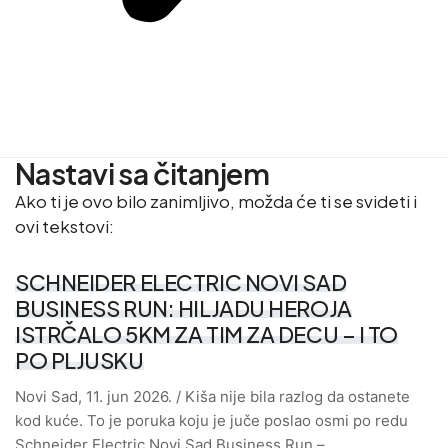
Nastavi sa čitanjem
Ako ti je ovo bilo zanimljivo, možda će ti se svideti i
ovi tekstovi:
SCHNEIDER ELECTRIC NOVI SAD
BUSINESS RUN: HILJADU HEROJA
ISTRČALO 5KM ZA TIM ZA DECU – I TO
PO PLJUSKU
Novi Sad, 11. jun 2026. / Kiša nije bila razlog da ostanete
kod kuće. To je poruka koju je juče poslao osmi po redu
Schneider Electric Novi Sad Business Run –…