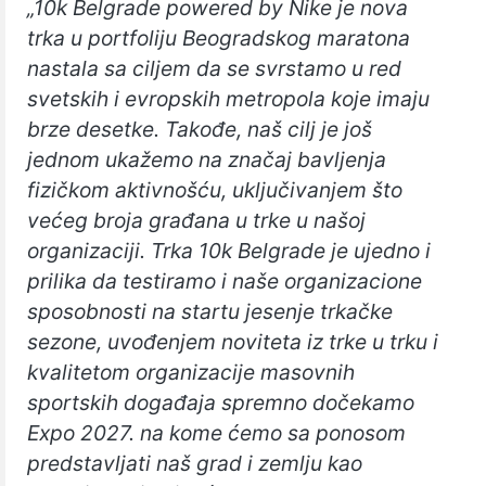
„10k Belgrade powered by Nike je nova
trka u portfoliju Beogradskog maratona
nastala sa ciljem da se svrstamo u red
svetskih i evropskih metropola koje imaju
brze desetke. Takođe, naš cilj je još
jednom ukažemo na značaj bavljenja
fizičkom aktivnošću, uključivanjem što
većeg broja građana u trke u našoj
organizaciji. Trka 10k Belgrade je ujedno i
prilika da testiramo i naše organizacione
sposobnosti na startu jesenje trkačke
sezone, uvođenjem noviteta iz trke u trku i
kvalitetom organizacije masovnih
sportskih događaja spremno dočekamo
Expo 2027. na kome ćemo sa ponosom
predstavljati naš grad i zemlju kao