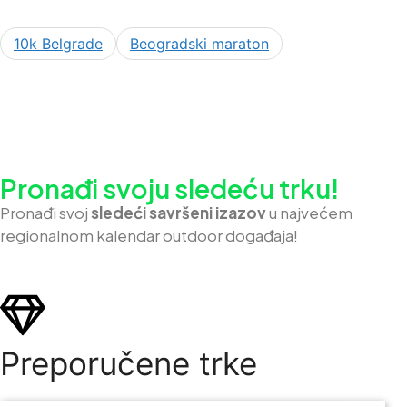
10k Belgrade
Beogradski maraton
Pronađi svoju sledeću trku!
Pron
ađi svoj
sledeći savršeni izazov
u najvećem
regionalnom kalendar outdoor događaja!
Preporučene trke