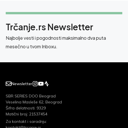
Trčanje.rs Newsletter
Najbolje vesti i pogodnosti maksimalno dva puta
mesečno u tvom Inboxu.
Newsletter
SBR SERIES DOO Beograd
Veselina Masleše 62, Beograd
Šifra delatnosti: 9329
Matični broj: 21537454
Za kontakt i saradnju:
kontakt@trcanje.rs