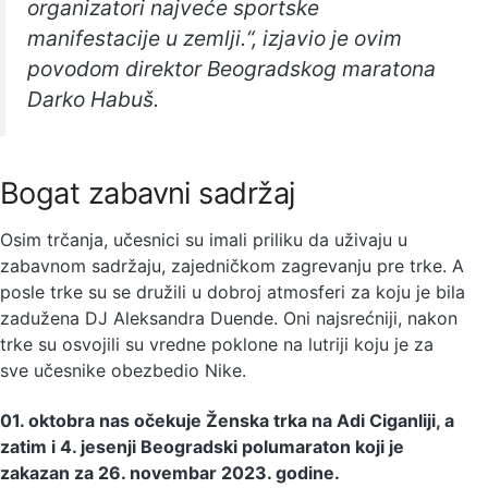
organizatori najveće sportske
manifestacije u zemlji.“, izjavio je ovim
povodom direktor Beogradskog maratona
Darko Habuš.
Bogat zabavni sadržaj
Osim trčanja, učesnici su imali priliku da uživaju u
zabavnom sadržaju, zajedničkom zagrevanju pre trke. A
posle trke su se družili u dobroj atmosferi za koju je bila
zadužena DJ Aleksandra Duende. Oni najsrećniji, nakon
trke su osvojili su vredne poklone na lutriji koju je za
sve učesnike obezbedio Nike.
01. oktobra nas očekuje Ženska trka na Adi Ciganliji, a
zatim i 4. jesenji Beogradski polumaraton koji je
zakazan za 26. novembar 2023. godine.