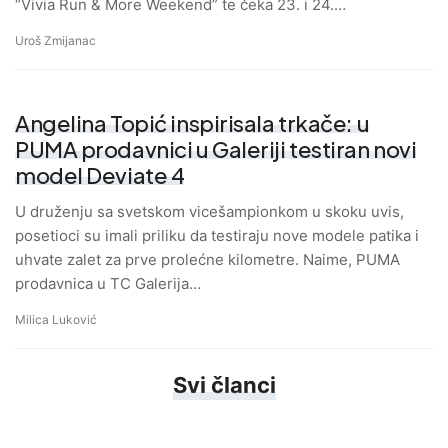
“Vivia Run & More Weekend” te čeka 23. i 24.…
Uroš Zmijanac
Angelina Topić inspirisala trkače: u
PUMA prodavnici u Galeriji testiran novi
model Deviate 4
U druženju sa svetskom vicešampionkom u skoku uvis,
posetioci su imali priliku da testiraju nove modele patika i
uhvate zalet za prve prolećne kilometre. Naime, PUMA
prodavnica u TC Galerija…
Milica Luković
Svi članci