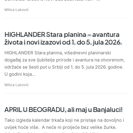
Milica Luković
HIGHLANDER Stara planina – avantura
života i novi izazovi od 1. do 5. jula 2026.
HIGHLANDER Stara planina, višednevni planinarski
događaj za sve ljubitelje prirode i avantura na otvorenom,
održaće se šesti put u Srbiji od 1. do 5. jula 2026. godine.
U godini koja…
Milica Luković
APRIL U BEOGRADU, ali maj u Banjaluci!
Tako izgleda kalendar trkača koji ne pristaje na dovoljno i
uvijek hoće više. A neće ni proljeće bez velike žurke.