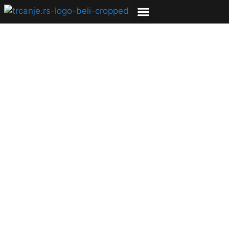
Održano prvo izdanje
trke 10k Belgrade
powered by Nike:
Kenijac trijumfovao u
muškoj, a najbrža
žena iz Španije
11.09.2023
Bojana Savić
3 min čitanja