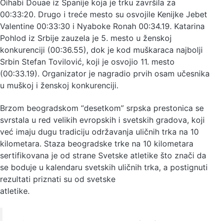
Oihabi Douae iz Španije koja je trku završila za
00:33:20. Drugo i treće mesto su osvojile Kenijke Jebet
Valentine 00:33:30 i Nyaboke Ronah 00:34.19. Katarina
Pohlod iz Srbije zauzela je 5. mesto u ženskoj
konkurenciji (00:36.55), dok je kod muškaraca najbolji
Srbin Stefan Tovilović, koji je osvojio 11. mesto
(00:33.19). Organizator je nagradio prvih osam učesnika
u muškoj i ženskoj konkurenciji.
Brzom beogradskom “desetkom” srpska prestonica se
svrstala u red velikih evropskih i svetskih gradova, koji
već imaju dugu tradiciju održavanja uličnih trka na 10
kilometara. Staza beogradske trke na 10 kilometara
sertifikovana je od strane Svetske atletike što znači da
se boduje u kalendaru svetskih uličnih trka, a postignuti
rezultati priznati su od svetske
atletike.