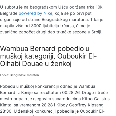
U subotu je na beogradskom Ušću održana trka 10k
Belgrade
powered by Nike
, koja se po prvi put
organizuje od strane Beogradskog maratona. Trka je
okupila više od 3000 ljubitelja trčanja, čime je i
zvanično započet drugi deo trkačke sezone u Srbiji.
Wambua Bernard pobedio u
muškoj kategoriji, Ouboukir El-
Oihabi Douae u ženkoj
Fotka: Beogradski maraton
Pobedu u muškoj konkurenciji odneo je Wambua
Bernard iz Kenije sa rezultatom 00:28:26. Drugo i treće
mesto pripalo je njegovim sunarodnicima Kitoo Calistus
Kimtai sa vremenom 28:28 i Kiboy Geoffrey Kipsang
28:30. U ženskoj konkureciji pobedila je Ouboukir El-