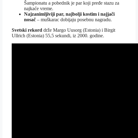
Šampionatu a pobednik je par koji pređe stazu za
najkaće vreme.
Najzanimljiviji par, najbolji kostim i najjači
nosač
– muškarac dobijaju posebnu nagradu.
Svetski rekord
drže Margo Uusorg (Estonia) i Birgit
Ullrich (Estonia) 55,5 sekundi, iz 2000. godine.