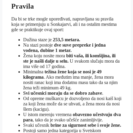
Pravila
Da bi se trke mogle upoređivati, napravljana su pravila
koja se primenjuju u Sonkajarvi, ali i na ostalim mestima
gde se praktikuje ovaj sport:
Dužina staze je
253,5 metara.
Na stazi postoje
dve suve prepreke i jedna
vodena, dubine 1 metar.
Žena koju nosite mora
biti vaša, ili komšijina, ili
ste je našli dalje u selu.
U svakom slučaju mora da
ima više od 17 godina.
Minimalna
težina žene koja se nosi je 49
kilograma
. Ako međutim ima manje, žena mora
nositi ranac koji ima dodatnu masu tako da sa njim
žena teži minimum 49 kg.
Svi učesnici moraju da se dobro zabave
.
Od opreme muškarcu je dozvoljeno da nosi kaiš koji
za koji žena može da se uhvati, a žena mora da nosi
šlem (kacigu).
U istom merenju vremena
obavezno učestvuju dva
para
, tako da je svako učešće zanimljivije.
Svaki učesnik
brine za sigurnost sebe i svoje žene.
Postoji samo jedna kategorija u Svetskom