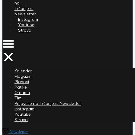
na
Trčanje.rs
Newsletter
Instagram
Youtube
Strava
Kalendar
Magazin
Planovi
Patike
O nama
Tim
Prijavi se na Trčanje.rs Newsletter
Instagram
Youtube
Strava
Newsletter