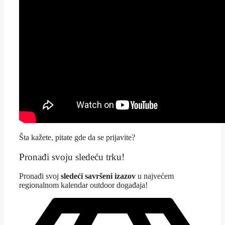
Šta kažete, pitate gde da se prijavite?
Pronađi svoju sledeću trku!
Pron
ađi svoj
sledeći savršeni izazov
u najvećem
regionalnom kalendar outdoor događaja!