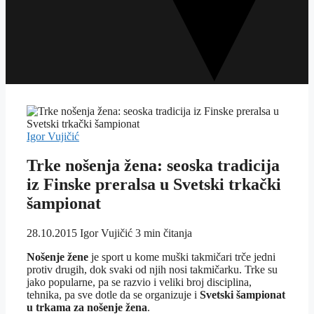
Igor Vujičić
Trke nošenja žena: seoska tradicija
iz Finske preralsa u Svetski trkački
šampionat
28.10.2015
Igor Vujičić
3 min čitanja
Nošenje žene
je sport u kome muški takmičari trče jedni
protiv drugih, dok svaki od njih nosi takmičarku. Trke su
jako popularne, pa se razvio i veliki broj disciplina,
tehnika, pa sve dotle da se organizuje i
Svetski šampionat
u trkama za nošenje žena
.