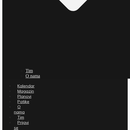
Tim
O nama
Kalendar
Magazin
Planovi
Patike
O
nama
Tim
Prijavi
se