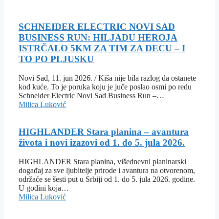
SCHNEIDER ELECTRIC NOVI SAD
BUSINESS RUN: HILJADU HEROJA
ISTRČALO 5KM ZA TIM ZA DECU – I
TO PO PLJUSKU
Novi Sad, 11. jun 2026. / Kiša nije bila razlog da ostanete
kod kuće. To je poruka koju je juče poslao osmi po redu
Schneider Electric Novi Sad Business Run –…
Milica Luković
HIGHLANDER Stara planina – avantura
života i novi izazovi od 1. do 5. jula 2026.
HIGHLANDER Stara planina, višednevni planinarski
događaj za sve ljubitelje prirode i avantura na otvorenom,
održaće se šesti put u Srbiji od 1. do 5. jula 2026. godine.
U godini koja…
Milica Luković