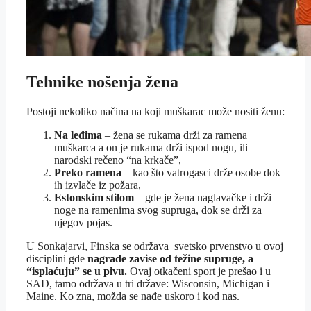
Tehnike nošenja žena
Postoji nekoliko načina na koji muškarac može nositi ženu:
Na leđima
– žena se rukama drži za ramena
muškarca a on je rukama drži ispod nogu, ili
narodski rečeno “na krkače”,
Preko ramena
– kao što vatrogasci drže osobe dok
ih izvlače iz požara,
Estonskim stilom
– gde je žena naglavačke i drži
noge na ramenima svog supruga, dok se drži za
njegov pojas.
U Sonkajarvi, Finska se održava svetsko prvenstvo u ovoj
disciplini gde
nagrade zavise od težine supruge, a
“isplaćuju” se u pivu.
Ovaj otkačeni sport je prešao i u
SAD, tamo održava u tri države: Wisconsin, Michigan i
Maine. Ko zna, možda se nađe uskoro i kod nas.