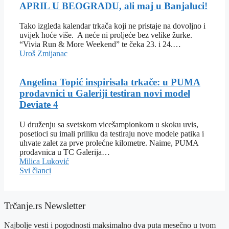
APRIL U BEOGRADU, ali maj u Banjaluci!
Tako izgleda kalendar trkača koji ne pristaje na dovoljno i
uvijek hoće više. A neće ni proljeće bez velike žurke.
“Vivia Run & More Weekend” te čeka 23. i 24.…
Uroš Zmijanac
Angelina Topić inspirisala trkače: u PUMA
prodavnici u Galeriji testiran novi model
Deviate 4
U druženju sa svetskom vicešampionkom u skoku uvis,
posetioci su imali priliku da testiraju nove modele patika i
uhvate zalet za prve prolećne kilometre. Naime, PUMA
prodavnica u TC Galerija…
Milica Luković
Svi članci
Trčanje.rs Newsletter
Najbolje vesti i pogodnosti maksimalno dva puta mesečno u tvom