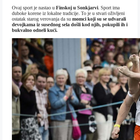
Ovaj sport je nastao u
Finskoj u Sonkjarvi
. Sport ima
duboke korene iz lokalne tradicije. To je u stvari oživljeni
ostatak starog verovanja da su
momci koji su se udvarali
devojkama iz susednog sela došli kod njih, pokupili ih i
bukvalno odneli kući.