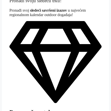
Pronađi svoju sledeću trku!
Pron
ađi svoj
sledeći savršeni izazov
u najvećem
regionalnom kalendar outdoor događaja!