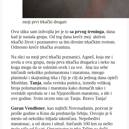
moji prvi trkački drugari
Ovu sliku sam izdvojila jer je to
sa prvog treninga
, dana
kad je nastala grupa. Od tog dana kreće moj aktivni
trkački život i poznanstvo sa tim divnim trkačkim svetom.
Odnosno kreće trkačka avantura.
Na slici su moji prvi trkački poznanici, Agneš, koja me i
uvela u ovu grupu, moja prva trkačka drugarica i neko na
koga mogu da se oslonim uvek i za sve. Ima iza sebe
istrčanih nekoliko polumaratona i maratona, mnogo
planinski i skajraning trka i čiji je cilj da jednog dana optrči
Monblan.
Tanja
, naša svetska putnica, između velikog
broja polumarationa i maratona kako domaćih tako i
svetskih oprobala se i na Njujoroškom maratonu, a ide i
ove godine. Svim srcem smo uz Tanju. Bravo Tanja!
Goran Vendlener
, kao najbrži Novosađanin, pozvan je
prošle godine u Kinu da predstavlja Srbiju. Osvojio je 6
mesto od nekoliko hiljada takmičara. Nepobedivi
maratonac, a od skora i ultraš. Istrčanih 100 km za nešto
malo više od 9 sati. Organizator je trke Trčim za dečji