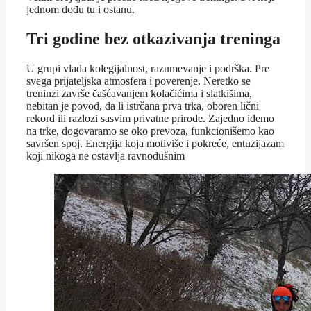
jednom dođu tu i ostanu.
Tri godine bez otkazivanja treninga
U grupi vlada kolegijalnost, razumevanje i podrška. Pre
svega prijateljska atmosfera i poverenje. Neretko se
treninzi završe čašćavanjem kolačićima i slatkišima,
nebitan je povod, da li istrčana prva trka, oboren lični
rekord ili razlozi sasvim privatne prirode. Zajedno idemo
na trke, dogovaramo se oko prevoza, funkcionišemo kao
savršen spoj. Energija koja motiviše i pokreće, entuzijazam
koji nikoga ne ostavlja ravnodušnim