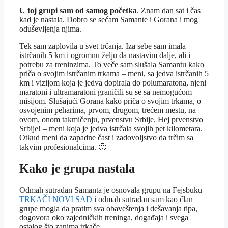
U toj grupi sam od samog početka
. Znam dan sat i čas
kad je nastala. Dobro se sećam Samante i Gorana i mog
oduševljenja njima.
Tek sam zaplovila u svet trčanja. Iza sebe sam imala
istrčanih 5 km i ogromnu želju da nastavim dalje, ali i
potrebu za treninzima. To veče sam slušala Samantu kako
priča o svojim istrčanim trkama – meni, sa jedva istrčanih 5
km i vizijom koja je jedva dopirala do polumaratona, njeni
maratoni i ultramaratoni graničili su se sa nemogućom
misijom. Slušajući Gorana kako priča o svojim trkama, o
osvojenim peharima, prvom, drugom, trećem mestu, na
ovom, onom takmičenju, prvenstvu Srbije. Hej prvenstvo
Srbije! – meni koja je jedva istrčala svojih pet kilometara.
Otkud meni da zapadne čast i zadovoljstvo da trčim sa
takvim profesionalcima. 🙂
Kako je grupa nastala
Odmah sutradan Samanta je osnovala grupu na Fejsbuku
TRKAČI NOVI SAD
i odmah sutradan sam kao član
grupe mogla da pratim sva obaveštenja i dešavanja tipa,
dogovora oko zajedničkih treninga, događaja i svega
ostalog što zanima trkače.