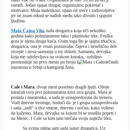
osmeh. Jedan sjajan drugar, organizator, pokretač i
motivator. Moja malenkost, sijam od sreće i zadovoljstva
jer ne znam otkud se nađoh među tako divnim i sjajnim
ljudima.
Maja Čajna Vila
,
naša drugarica koja trči nekoliko
godina kako polumaratone tako i planinske trke. Fruška
gora je njena druga kuća. Osim toga što je sjajna trkačica,
drugarica, ona je vrsan poznavalac čajeva i nesebično deli
recepte i nova saznanja u toj oblasti. Samanta, devojka
koja me oduševljava na svakom koraku, ozbiljno
peretenduje na prvo mesto po broju i
strčanih
maratona u Srbiji u kategoriji žena.
Cale i Mara
, dvoje meni posebno dragih ljudi. Oboje
istračali svoj prvi polumaraton kroz ovu grupu. Mara je
postala i maratonka, a sada je uznapredovala do trenera.
Vodi dnevne treninge, budući da je i grupa uznapredovala
i sada „radi“ u dve smene, dnevnu i noćnu, kako volimo
da kažemo. Mara, devojka sa kojom bi se usudila popeti i
na Mesec. I Cale sa kim sam istrčala svoju najtežu trku.
Sa svima njima sam sada super drugarica. Uz