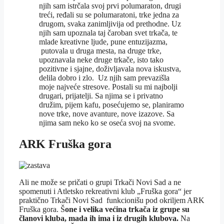
njih sam istrčala svoj prvi polumaraton, drugi
treći, ređali su se polumaratoni, trke jedna za
drugom, svaka zanimljivija od prethodne. Uz
njih sam upoznala taj čaroban svet trkača, te
mlade kreativne ljude, pune entuzijazma,
putovala u druga mesta, na druge trke,
upoznavala neke druge trkače, isto tako
pozitivne i sjajne, doživljavala nova iskustva,
delila dobro i zlo. Uz njih sam prevazišla
moje najveće stresove. Postali su mi najbolji
drugari, prijatelji. Sa njima se i privatno
družim, pijem kafu, posećujemo se, planiramo
nove trke, nove avanture, nove izazove. Sa
njima sam neko ko se oseća svoj na svome.
ARK Fruška gora
Ali ne može se pričati o grupi Trkači Novi Sad a ne
spomenuti i Atletsko rekreativni klub „Fruška gora“ jer
praktično Trkači Novi Sad funkcionišu pod okriljem ARK
Fruška gora. Š
one i velika većina trkača iz grupe su
članovi kluba, mada ih ima i iz drugih klubova.
Na