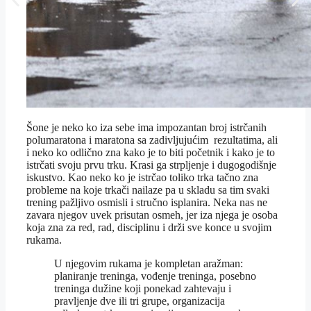
Šone je neko ko iza sebe ima impozantan broj istrčanih
polumaratona i maratona sa zadivljujućim rezultatima, ali
i neko ko odlično zna kako je to biti početnik i kako je to
istrčati svoju prvu trku. Krasi ga strpljenje i dugogodišnje
iskustvo. Kao neko ko je istrčao toliko trka tačno zna
probleme na koje trkači nailaze pa u skladu sa tim svaki
trening pažljivo osmisli i stručno isplanira. Neka nas ne
zavara njegov uvek prisutan osmeh, jer iza njega je osoba
koja zna za red, rad, disciplinu i drži sve konce u svojim
rukama.
U njegovim rukama je kompletan aražman:
planiranje treninga, vođenje treninga, posebno
treninga dužine koji ponekad zahtevaju i
pravljenje dve ili tri grupe, organizacija