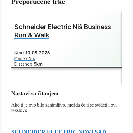
Preporučene trke
Schneider Electric Niš Business
Run & Walk
Sc
Bu
Start:
10.09.2026.
Mesto:
Niš
Distance:
5km
Star
Mes
Dis
Nastavi sa čitanjem
Ako ti je ovo bilo zanimljivo, možda će ti se svideti i ovi
tekstovi:
SCHNEIDER ELECTRIC NOVI SAD