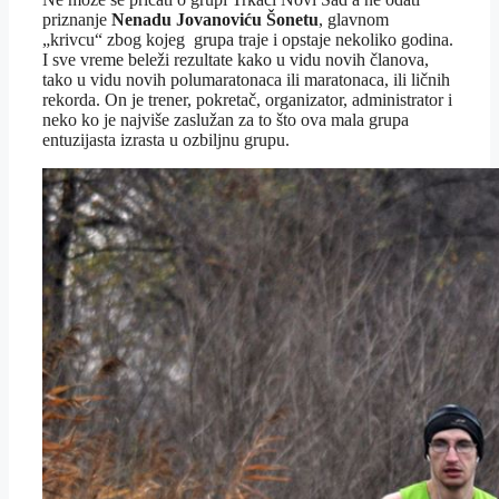
priznanje
Nenadu Jovanoviću Šonetu
, glavnom
„krivcu“ zbog kojeg grupa traje i opstaje nekoliko godina.
I sve vreme beleži rezultate kako u vidu novih članova,
tako u vidu novih polumaratonaca ili maratonaca, ili ličnih
rekorda. On je trener, pokretač, organizator, administrator i
neko ko je najviše zaslužan za to što ova mala grupa
entuzijasta izrasta u ozbiljnu grupu.