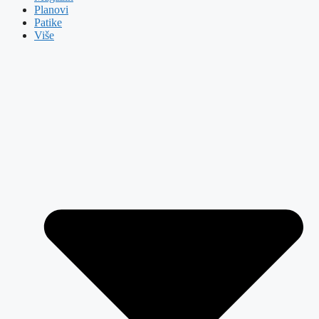
Planovi
Patike
Više