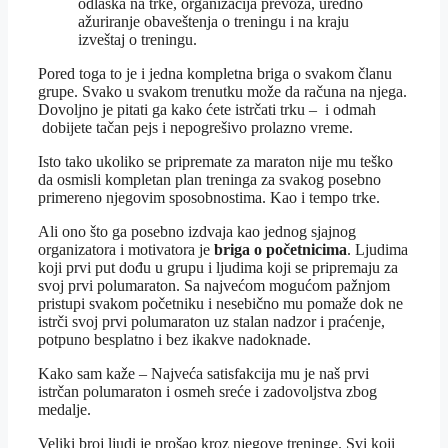
odlaska na trke, organizacija prevoza, uredno
ažuriranje obaveštenja o treningu i na kraju
izveštaj o treningu.
Pored toga to je i jedna kompletna briga o svakom članu
grupe. Svako u svakom trenutku može da računa na njega.
Dovoljno je pitati ga kako ćete istrčati trku – i odmah
dobijete tačan pejs i nepogrešivo prolazno vreme.
Isto tako ukoliko se pripremate za maraton nije mu teško
da osmisli kompletan plan treninga za svakog posebno
primereno njegovim sposobnostima. Kao i tempo trke.
Ali ono što ga posebno izdvaja kao jednog sjajnog
organizatora i motivatora je
briga o početnicima
. Ljudima
koji prvi put dođu u grupu i ljudima koji se pripremaju za
svoj prvi polumaraton. Sa najvećom mogućom pažnjom
pristupi svakom početniku i nesebično mu pomaže dok ne
istrči svoj prvi polumaraton uz stalan nadzor i praćenje,
potpuno besplatno i bez ikakve nadoknade.
Kako sam kaže – Najveća satisfakcija mu je naš prvi
istrčan polumaraton i osmeh sreće i zadovoljstva zbog
medalje.
Veliki broj ljudi je prošao kroz njegove treninge. Svi koji