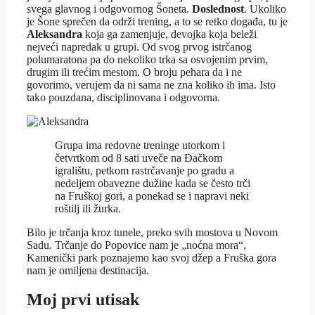
svega glavnog i odgovornog Šoneta.
Doslednost
. Ukoliko
je Šone sprečen da održi trening, a to se retko događa, tu je
Aleksandra
koja ga zamenjuje, devojka koja beleži
nejveći napredak u grupi. Od svog prvog istrčanog
polumaratona pa do nekoliko trka sa osvojenim prvim,
drugim ili trećim mestom. O broju pehara da i ne
govorimo, verujem da ni sama ne zna koliko ih ima. Isto
tako pouzdana, disciplinovana i odgovorna.
Grupa ima redovne treninge utorkom i
četvrtkom od 8 sati uveče na Đačkom
igralištu, petkom rastrčavanje po gradu a
nedeljem obavezne dužine kada se često trči
na Fruškoj gori, a ponekad se i napravi neki
roštilj ili žurka.
Bilo je trčanja kroz tunele, preko svih mostova u Novom
Sadu. Trčanje do Popovice nam je „noćna mora“,
Kamenički park poznajemo kao svoj džep a Fruška gora
nam je omiljena destinacija.
Moj prvi utisak