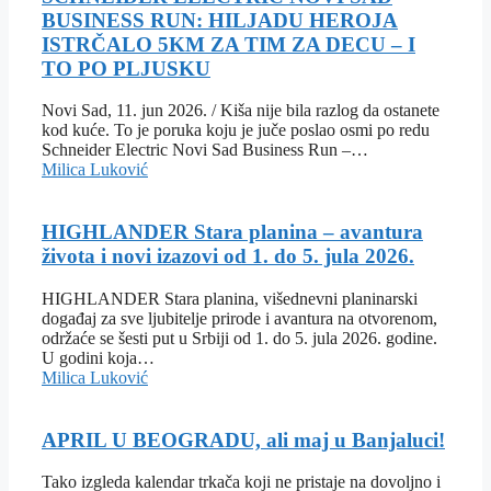
BUSINESS RUN: HILJADU HEROJA
ISTRČALO 5KM ZA TIM ZA DECU – I
TO PO PLJUSKU
Novi Sad, 11. jun 2026. / Kiša nije bila razlog da ostanete
kod kuće. To je poruka koju je juče poslao osmi po redu
Schneider Electric Novi Sad Business Run –…
Milica Luković
HIGHLANDER Stara planina – avantura
života i novi izazovi od 1. do 5. jula 2026.
HIGHLANDER Stara planina, višednevni planinarski
događaj za sve ljubitelje prirode i avantura na otvorenom,
održaće se šesti put u Srbiji od 1. do 5. jula 2026. godine.
U godini koja…
Milica Luković
APRIL U BEOGRADU, ali maj u Banjaluci!
Tako izgleda kalendar trkača koji ne pristaje na dovoljno i