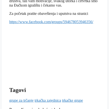
društva, fali vam motivacije, svakog utorka i četvrtka smo
na Đačkom igralištu i čekamo vas.
Za početak pratite obaveštenja i uputstva na stranici
https://www.facebook.com/groups/594678053946356/
Tagovi
grupe za trčanje
trkačka zajednica
trkačke grupe