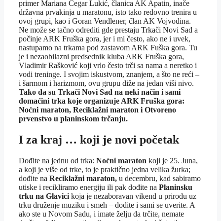
primer Mariana Čegar Lukić, članica AK Apatin, inače
državna prvakinja u maratonu, isto tako redovno trenira u
ovoj grupi, kao i Goran Vendlener, član AK Vojvodina.
Ne može se tačno odrediti gde prestaju Trkači Novi Sad a
počinje ARK Fruška gora, jer i mi često, ako ne i uvek,
nastupamo na trkama pod zastavom ARK Fuška gora. Tu
je i nezaobilazni predsednik kluba ARK Fruška gora,
Vladimir Rašković koji vrlo često trči sa nama a neretko i
vodi treninge. I svojim iskustvom, znanjem, a što ne reći –
i šarmom i harizmom, ovu grupu diže na jedan viši nivo.
Tako da su Trkači Novi Sad na neki način i sami
domaćini trka koje organizuje ARK Fruška gora:
Noćni maraton, Reciklažni maraton i Otvoreno
prvenstvo u planinskom trčanju.
I za kraj … koji je novi početak
Dođite na jednu od trka:
Noćni maraton
koji je 25. Juna,
a koji je više od trke, to je praktično jedna velika žurka;
dođite na
Reciklažni maraton,
u decembru, kad sabiramo
utiske i recikliramo energiju ili pak dođite na
Planinsku
trku na Glavici
koja je nezaboravan vikend u prirodu uz
trku druženje muziku i smeh – dođite i sami se uverite. A
ako ste u Novom Sadu, i imate želju da trčite, nemate