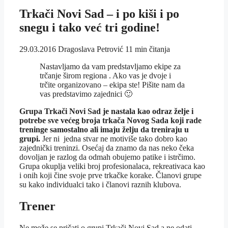
Trkači Novi Sad – i po kiši i po
snegu i tako već tri godine!
29.03.2016
Dragoslava Petrović
11 min čitanja
Nastavljamo da vam predstavljamo ekipe za
trčanje širom regiona . Ako vas je dvoje i
trčite organizovano – ekipa ste! Pišite nam da
vas predstavimo zajednici 🙂
Grupa Trkači Novi Sad je nastala kao odraz želje i
potrebe sve većeg broja trkača Novog Sada koji rade
treninge samostalno ali imaju želju da treniraju u
grupi.
Jer ni jedna stvar ne motiviše tako dobro kao
zajednički treninzi. Osećaj da znamo da nas neko čeka
dovoljan je razlog da odmah obujemo patike i istrčimo.
Grupa okuplja veliki broj profesionalaca, rekreativaca kao
i onih koji čine svoje prve trkačke korake. Članovi grupe
su kako individualci tako i članovi raznih klubova.
Trener
Ne može se pričati o grupi Trkači Novi Sad a ne odati