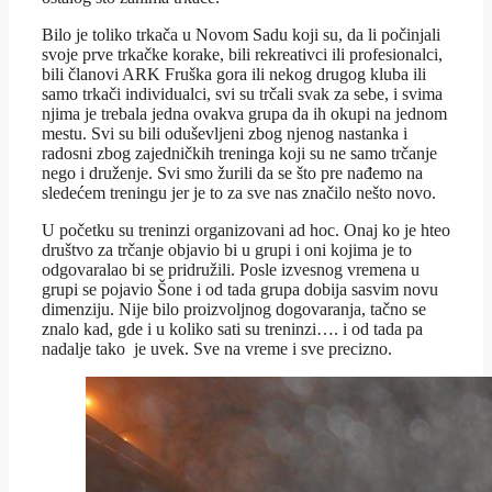
Bilo je toliko trkača u Novom Sadu koji su, da li počinjali
svoje prve trkačke korake, bili rekreativci ili profesionalci,
bili članovi ARK Fruška gora ili nekog drugog kluba ili
samo trkači individualci, svi su trčali svak za sebe, i svima
njima je trebala jedna ovakva grupa da ih okupi na jednom
mestu. Svi su bili oduševljeni zbog njenog nastanka i
radosni zbog zajedničkih treninga koji su ne samo trčanje
nego i druženje. Svi smo žurili da se što pre nađemo na
sledećem treningu jer je to za sve nas značilo nešto novo.
U početku su treninzi organizovani ad hoc. Onaj ko je hteo
društvo za trčanje objavio bi u grupi i oni kojima je to
odgovaralao bi se pridružili. Posle izvesnog vremena u
grupi se pojavio Šone i od tada grupa dobija sasvim novu
dimenziju. Nije bilo proizvoljnog dogovaranja, tačno se
znalo kad, gde i u koliko sati su treninzi…. i od tada pa
nadalje tako je uvek. Sve na vreme i sve precizno.