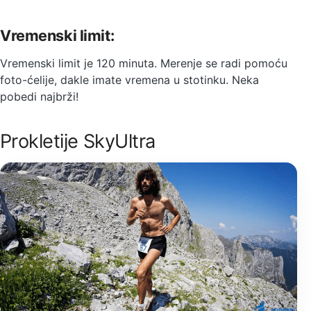
Vremenski limit:
Vremenski limit je 120 minuta. Merenje se radi pomoću
foto-ćelije, dakle imate vremena u stotinku. Neka
pobedi najbrži!
Prokletije SkyUltra