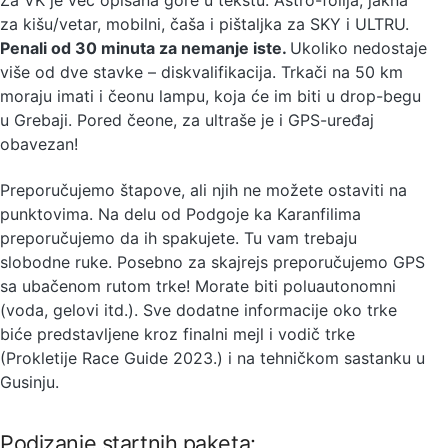
za kišu/vetar, mobilni, čaša i pištaljka za SKY i ULTRU.
Penali od 30 minuta za nemanje iste.
Ukoliko nedostaje
više od dve stavke – diskvalifikacija. Trkači na 50 km
moraju imati i čeonu lampu, koja će im biti u drop-begu
u Grebaji. Pored čeone, za ultraše je i GPS-uređaj
obavezan!
Preporučujemo štapove, ali njih ne možete ostaviti na
punktovima. Na delu od Podgoje ka Karanfilima
preporučujemo da ih spakujete. Tu vam trebaju
slobodne ruke. Posebno za skajrejs preporučujemo GPS
sa ubačenom rutom trke! Morate biti poluautonomni
(voda, gelovi itd.). Sve dodatne informacije oko trke
biće predstavljene kroz finalni mejl i vodič trke
(Prokletije Race Guide 2023.) i na tehničkom sastanku u
Gusinju.
Podizanje startnih paketa: