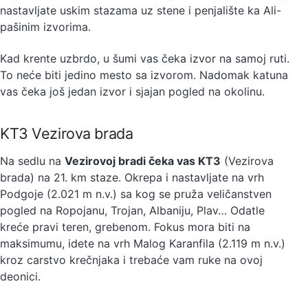
nastavljate uskim stazama uz stene i penjalište ka Ali-
pašinim izvorima.
Kad krente uzbrdo, u šumi vas čeka izvor na samoj ruti.
To neće biti jedino mesto sa izvorom. Nadomak katuna
vas čeka još jedan izvor i sjajan pogled na okolinu.
KT3 Vezirova brada
Na sedlu na
Vezirovoj bradi čeka vas KT3
(Vezirova
brada) na 21. km staze. Okrepa i nastavljate na vrh
Podgoje (2.021 m n.v.) sa kog se pruža veličanstven
pogled na Ropojanu, Trojan, Albaniju, Plav… Odatle
kreće pravi teren, grebenom. Fokus mora biti na
maksimumu, idete na vrh Malog Karanfila (2.119 m n.v.)
kroz carstvo krečnjaka i trebaće vam ruke na ovoj
deonici.