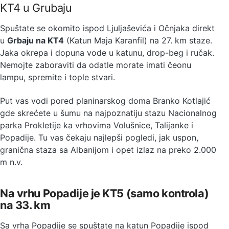
KT4 u Grubaju
Spuštate se okomito ispod Ljuljaševića i Očnjaka direkt
u
Grbaju na KT4
(Katun Maja Karanfil) na 27. km staze.
Jaka okrepa i dopuna vode u katunu, drop-beg i ručak.
Nemojte zaboraviti da odatle morate imati čeonu
lampu, spremite i tople stvari.
Put vas vodi pored planinarskog doma Branko Kotlajić
gde skrećete u šumu na najpoznatiju stazu Nacionalnog
parka Prokletije ka vrhovima Volušnice, Talijanke i
Popadije. Tu vas čekaju najlepši pogledi, jak uspon,
granična staza sa Albanijom i opet izlaz na preko 2.000
m n.v.
Na vrhu Popadije je KT5 (samo kontrola)
na 33. km
Sa vrha Popadije se spuštate na katun Popadije ispod