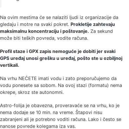
Na ovim mestima će se nalaziti ljudi iz organizacije da
gledaju i motre na svaki pokret.
Prokletije zahtevaju
maksimalnu koncentraciju i poštovanje.
Za sekund
može biti teških povreda, vodite računa.
Profil staze i GPX zapis nemoguće je dobiti jer svaki
GPS uređaj unosi grešku u uređaj, pošto ste u ozbiljnoj
vertikali.
Na vrhu NEĆETE imati vodu i zato preporučujemo da
vodu ponesete sa sobom. Na ovoj stazi (formatu) nema
okrepe, skroz ste autonomni.
Astro-folija je obavezna, proveravaće se na vrhu, ko je
nema dodaje se 10 min. na vreme. Štapovi nisu
zabranjeni ali je potrebno voditi računa. Lako i često se
nanose povrede kolegama iza vas.