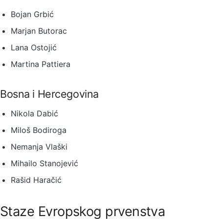
Bojan Grbić
Marjan Butorac
Lana Ostojić
Martina Pattiera
Bosna i Hercegovina
Nikola Dabić
Miloš Bodiroga
Nemanja Vlaški
Mihailo Stanojević
Rašid Haračić
Staze Evropskog prvenstva