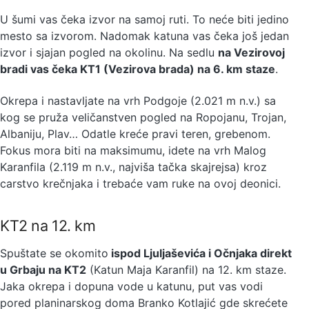
U šumi vas čeka izvor na samoj ruti. To neće biti jedino
mesto sa izvorom. Nadomak katuna vas čeka još jedan
izvor i sjajan pogled na okolinu. Na sedlu
na Vezirovoj
bradi vas čeka KT1 (Vezirova brada) na 6. km staze
.
Okrepa i nastavljate na vrh Podgoje (2.021 m n.v.) sa
kog se pruža veličanstven pogled na Ropojanu, Trojan,
Albaniju, Plav… Odatle kreće pravi teren, grebenom.
Fokus mora biti na maksimumu, idete na vrh Malog
Karanfila (2.119 m n.v., najviša tačka skajrejsa) kroz
carstvo krečnjaka i trebaće vam ruke na ovoj deonici.
KT2 na 12. km
Spuštate se okomito
ispod Ljuljaševića i Očnjaka direkt
u Grbaju na KT2
(Katun Maja Karanfil) na 12. km staze.
Jaka okrepa i dopuna vode u katunu, put vas vodi
pored planinarskog doma Branko Kotlajić gde skrećete