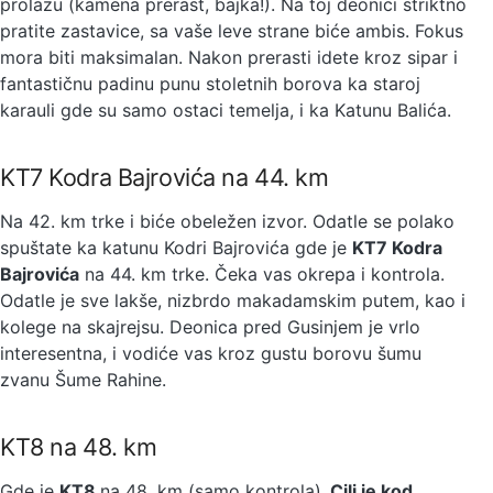
prolazu (kamena prerast, bajka!). Na toj deonici striktno
pratite zastavice, sa vaše leve strane biće ambis. Fokus
mora biti maksimalan. Nakon prerasti idete kroz sipar i
fantastičnu padinu punu stoletnih borova ka staroj
karauli gde su samo ostaci temelja, i ka Katunu Balića.
KT7 Kodra Bajrovića na 44. km
Na 42. km trke i biće obeležen izvor. Odatle se polako
spuštate ka katunu Kodri Bajrovića gde je
KT7 Kodra
Bajrovića
na 44. km trke. Čeka vas okrepa i kontrola.
Odatle je sve lakše, nizbrdo makadamskim putem, kao i
kolege na skajrejsu. Deonica pred Gusinjem je vrlo
interesentna, i vodiće vas kroz gustu borovu šumu
zvanu Šume Rahine.
KT8 na 48. km
Gde je
KT8
na 48. km (samo kontrola).
Cilj je kod