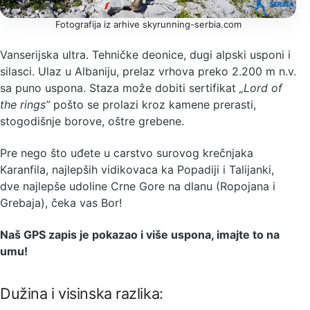
Fotografija iz arhive skyrunning-serbia.com
Vanserijska ultra. Tehničke deonice, dugi alpski usponi i
silasci. Ulaz u Albaniju, prelaz vrhova preko 2.200 m n.v.
sa puno uspona. Staza može dobiti sertifikat
„Lord of
the rings”
pošto se prolazi kroz kamene prerasti,
stogodišnje borove, oštre grebene.
Pre nego što uđete u carstvo surovog krečnjaka
Karanfila, najlepših vidikovaca ka Popadiji i Talijanki,
dve najlepše udoline Crne Gore na dlanu (Ropojana i
Grebaja), čeka vas Bor!
Naš GPS zapis je pokazao i više uspona, imajte to na
umu!
Dužina i visinska razlika: