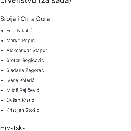
prvenstvu (za sada)
Srbija i Crna Gora
Filip Nikolić
Marko Popin
Aleksandar Štajfer
Sreten Bogićević
Slađana Zagorac
Ivana Kolarić
Miloš Rajičević
Dušan Krstić
Kristijan Stošić
Hrvatska