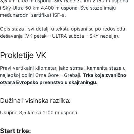
3,5 km 1.100 m uspona, Sky Race 30 km 2.150 m uspona
i Sky Ultra 50 km 4.400 m uspona. Sve staze imaju
međunarodni sertifikat ISF-a.
Opis staza i svi detalji u tekstu opisani su po redosledu
dešavanja (VK petak – ULTRA subota – SKY nedelja).
Prokletije VK
Pravi vertikalni kilometar, jako strma i kamenita staza u
najlepšoj dolini Crne Gore – Grebaji.
Trka koja zvanično
otvara Evropsko prvenstvo u skajraningu.
Dužina i visinska razlika:
Ukupno 3,5 km sa 1.100 m uspona
Start trke: