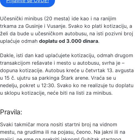
Prijavite se OVDE!
Učesnički minibus (20 mesta) ide kao i na ranijim
trkama za Gusinje i Vusanje. Svako ko plati kotizaciju, a
želi da bude u učesničkom autobusu, na isti pozivni broj
uplaćuje odmah
doplatu od 3.000 dinara
.
Dakle, isti dan kad uplaćujete kotizaciju, odmah drugom
transakcijom rešavate i mesto u autobusu, svrha je –
dopuna kotizacije. Autobus kreće u četvrtak 13. avgusta
u 15 č. ujutru sa parkinga Štark arene. Vraća se u
nedelju, pokret u 12:30. Svako ko ne realizuje tu doplatu
u sklopu kotizacije, neće biti na listi za minibus.
Pravila:
Svaki takmičar mora nositi startni broj na vidnom
mestu, na grudima ili na pojasu, čeono. Na jakni ili na
majici, ne sme ga prekriti jaknom! Gubitak startnog