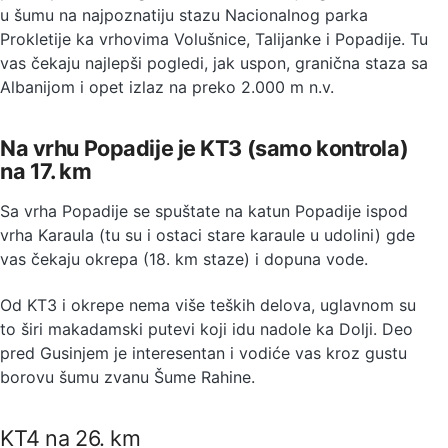
u šumu na najpoznatiju stazu Nacionalnog parka
Prokletije ka vrhovima Volušnice, Talijanke i Popadije. Tu
vas čekaju najlepši pogledi, jak uspon, granična staza sa
Albanijom i opet izlaz na preko 2.000 m n.v.
Na vrhu Popadije je KT3 (samo kontrola)
na 17. km
Sa vrha Popadije se spuštate na katun Popadije ispod
vrha Karaula (tu su i ostaci stare karaule u udolini) gde
vas čekaju okrepa (18. km staze) i dopuna vode.
Od KT3 i okrepe nema više teških delova, uglavnom su
to širi makadamski putevi koji idu nadole ka Dolji. Deo
pred Gusinjem je interesentan i vodiće vas kroz gustu
borovu šumu zvanu Šume Rahine.
KT4 na 26. km