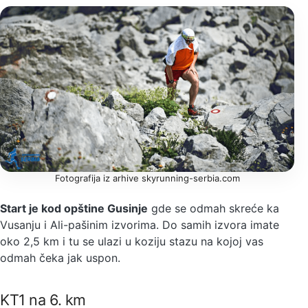
Fotografija iz arhive skyrunning-serbia.com
Start je kod opštine Gusinje
gde se odmah skreće ka
Vusanju i Ali-pašinim izvorima. Do samih izvora imate
oko 2,5 km i tu se ulazi u koziju stazu na kojoj vas
odmah čeka jak uspon.
KT1 na 6. km