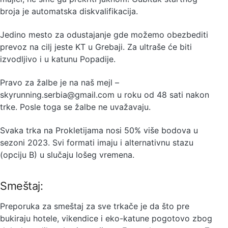
broja je automatska diskvalifikacija.
Jedino mesto za odustajanje gde možemo obezbediti
prevoz na cilj jeste KT u Grebaji. Za ultraše će biti
izvodljivo i u katunu Popadije.
Pravo za žalbe je na naš mejl –
skyrunning.serbia@gmail.com u roku od 48 sati nakon
trke. Posle toga se žalbe ne uvažavaju.
Svaka trka na Prokletijama nosi 50% više bodova u
sezoni 2023. Svi formati imaju i alternativnu stazu
(opciju B) u slučaju lošeg vremena.
Smeštaj:
Preporuka za smeštaj za sve trkače je da što pre
bukiraju hotele, vikendice i eko-katune pogotovo zbog