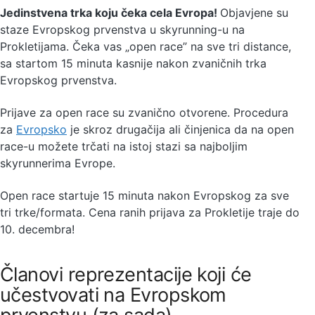
Jedinstvena trka koju čeka cela Evropa!
Objavjene su
staze Evropskog prvenstva u skyrunning-u na
Prokletijama. Čeka vas „open race” na sve tri distance,
sa startom 15 minuta kasnije nakon zvaničnih trka
Evropskog prvenstva.
Prijave za open race su zvanično otvorene. Procedura
za
Evropsko
je skroz drugačija ali činjenica da na open
race-u možete trčati na istoj stazi sa najboljim
skyrunnerima Evrope.
Open race startuje 15 minuta nakon Evropskog za sve
tri trke/formata. Cena ranih prijava za Prokletije traje do
10. decembra!
Članovi reprezentacije koji će
učestvovati na Evropskom