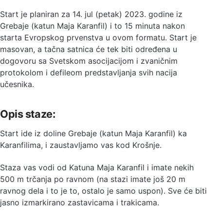
Start je planiran za 14. jul (petak) 2023. godine iz
Grebaje (katun Maja Karanfil) i to 15 minuta nakon
starta Evropskog prvenstva u ovom formatu. Start je
masovan, a tačna satnica će tek biti određena u
dogovoru sa Svetskom asocijacijom i zvaničnim
protokolom i defileom predstavljanja svih nacija
učesnika.
Opis staze:
Start ide iz doline Grebaje (katun Maja Karanfil) ka
Karanfilima, i zaustavljamo vas kod Krošnje.
Staza vas vodi od Katuna Maja Karanfil i imate nekih
500 m trčanja po ravnom (na stazi imate još 20 m
ravnog dela i to je to, ostalo je samo uspon). Sve će biti
jasno izmarkirano zastavicama i trakicama.