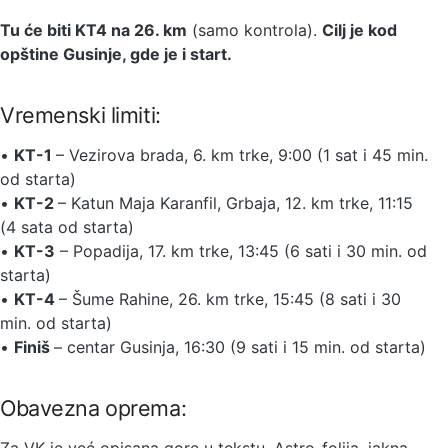
Tu će biti KT4 na 26. km
(samo kontrola).
Cilj je kod
opštine Gusinje, gde je i start.
Vremenski limiti:
•
KT-1
– Vezirova brada, 6. km trke, 9:00 (1 sat i 45 min.
od starta)
•
KT-2
– Katun Maja Karanfil, Grbaja, 12. km trke, 11:15
(4 sata od starta)
•
KT-3
– Popadija, 17. km trke, 13:45 (6 sati i 30 min. od
starta)
•
KT-4
– Šume Rahine, 26. km trke, 15:45 (8 sati i 30
min. od starta)
•
Finiš
– centar Gusinja, 16:30 (9 sati i 15 min. od starta)
Obavezna oprema:
Za VK je već opisana gore u tekstu. Astro-folija, jakna