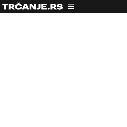
Staze Evropskog
prvenstva u
skajraningu za 2023.
godinu!
30.11.2022
Bojana Savić
13 min čitanja