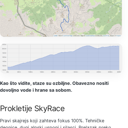
Kao što vidite, staze su ozbiljne. Obavezno nositi
dovoljno vode i hrane sa sobom.
Prokletije SkyRace
Pravi skajrejs koji zahteva fokus 100%. Tehničke
deonice, dugi alpski usponi i silasci. Prelazak preko