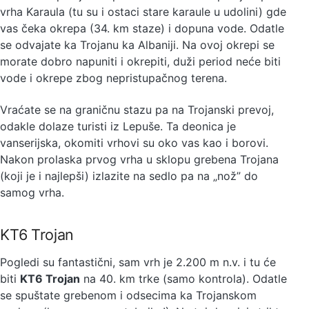
vrha Karaula (tu su i ostaci stare karaule u udolini) gde
vas čeka okrepa (34. km staze) i dopuna vode. Odatle
se odvajate ka Trojanu ka Albaniji. Na ovoj okrepi se
morate dobro napuniti i okrepiti, duži period neće biti
vode i okrepe zbog nepristupačnog terena.
Vraćate se na graničnu stazu pa na Trojanski prevoj,
odakle dolaze turisti iz Lepuše. Ta deonica je
vanserijska, okomiti vrhovi su oko vas kao i borovi.
Nakon prolaska prvog vrha u sklopu grebena Trojana
(koji je i najlepši) izlazite na sedlo pa na „nož” do
samog vrha.
KT6 Trojan
Pogledi su fantastični, sam vrh je 2.200 m n.v. i tu će
biti
KT6 Trojan
na 40. km trke (samo kontrola). Odatle
se spuštate grebenom i odsecima ka Trojanskom