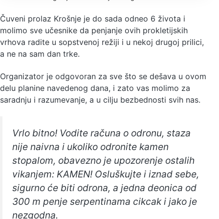
Čuveni prolaz Krošnje je do sada odneo 6 života i
molimo sve učesnike da penjanje ovih prokletijskih
vrhova radite u sopstvenoj režiji i u nekoj drugoj prilici,
a ne na sam dan trke.
Organizator je odgovoran za sve što se dešava u ovom
delu planine navedenog dana, i zato vas molimo za
saradnju i razumevanje, a u cilju bezbednosti svih nas.
Vrlo bitno! Vodite računa o odronu, staza
nije naivna i ukoliko odronite kamen
stopalom, obavezno je upozorenje ostalih
vikanjem: KAMEN! Osluškujte i iznad sebe,
sigurno će biti odrona, a jedna deonica od
300 m penje serpentinama cikcak i jako je
nezgodna.