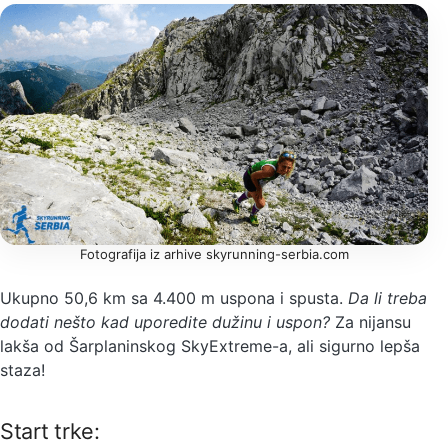
Fotografija iz arhive skyrunning-serbia.com
Ukupno 50,6 km sa 4.400 m uspona i spusta.
Da li treba
dodati nešto kad uporedite dužinu i uspon?
Za nijansu
lakša od Šarplaninskog SkyExtreme-a, ali sigurno lepša
staza!
Start trke: