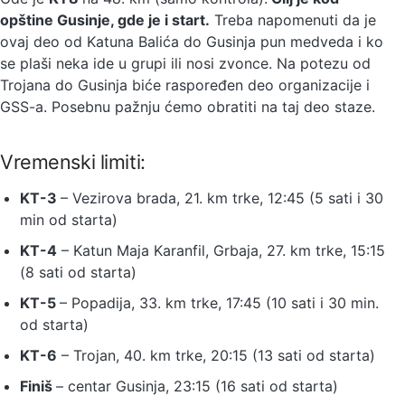
opštine Gusinje, gde je i start.
Treba napomenuti da je
ovaj deo od Katuna Balića do Gusinja pun medveda i ko
se plaši neka ide u grupi ili nosi zvonce. Na potezu od
Trojana do Gusinja biće raspoređen deo organizacije i
GSS-a. Posebnu pažnju ćemo obratiti na taj deo staze.
Vremenski limiti:
KT-3
– Vezirova brada, 21. km trke, 12:45 (5 sati i 30
min od starta)
KT-4
– Katun Maja Karanfil, Grbaja, 27. km trke, 15:15
(8 sati od starta)
KT-5
– Popadija, 33. km trke, 17:45 (10 sati i 30 min.
od starta)
KT-6
– Trojan, 40. km trke, 20:15 (13 sati od starta)
Finiš
– centar Gusinja, 23:15 (16 sati od starta)