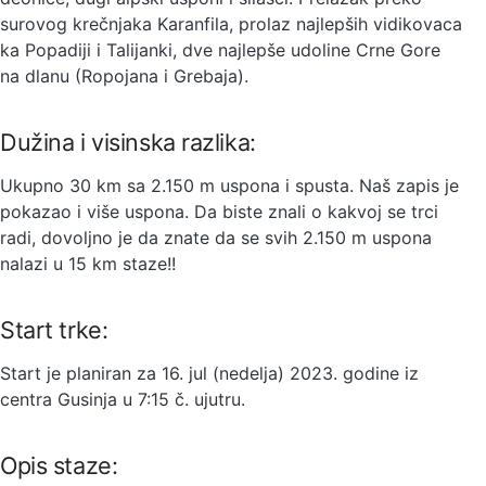
surovog krečnjaka Karanfila, prolaz najlepših vidikovaca
ka Popadiji i Talijanki, dve najlepše udoline Crne Gore
na dlanu (Ropojana i Grebaja).
Dužina i visinska razlika:
Ukupno 30 km sa 2.150 m uspona i spusta. Naš zapis je
pokazao i više uspona. Da biste znali o kakvoj se trci
radi, dovoljno je da znate da se svih 2.150 m uspona
nalazi u 15 km staze!!
Start trke:
Start je planiran za 16. jul (nedelja) 2023. godine iz
centra Gusinja u 7:15 č. ujutru.
Opis staze: