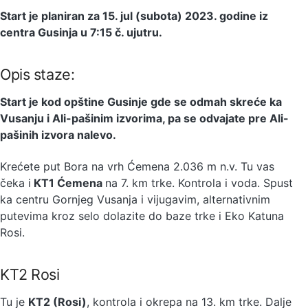
Start je planiran za 15. jul (subota) 2023. godine iz
centra Gusinja u 7:15 č. ujutru.
Opis staze:
Start je kod opštine Gusinje gde se odmah skreće ka
Vusanju i Ali-pašinim izvorima, pa se odvajate pre Ali-
pašinih izvora nalevo.
Krećete put Bora na vrh Ćemena 2.036 m n.v. Tu vas
čeka i
KT1 Ćemena
na 7. km trke. Kontrola i voda. Spust
ka centru Gornjeg Vusanja i vijugavim, alternativnim
putevima kroz selo dolazite do baze trke i Eko Katuna
Rosi.
KT2 Rosi
Tu je
KT2 (Rosi)
, kontrola i okrepa na 13. km trke. Dalje