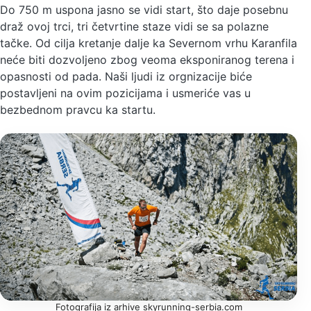
Do 750 m uspona jasno se vidi start, što daje posebnu
draž ovoj trci, tri četvrtine staze vidi se sa polazne
tačke. Od cilja kretanje dalje ka Severnom vrhu Karanfila
neće biti dozvoljeno zbog veoma eksponiranog terena i
opasnosti od pada. Naši ljudi iz orgnizacije biće
postavljeni na ovim pozicijama i usmeriće vas u
bezbednom pravcu ka startu.
Fotografija iz arhive skyrunning-serbia.com