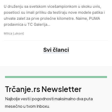
U druženju sa svetskom vicešampionkom u skoku uvis,
posetioci su imali priliku da testiraju nove modele patika i
uhvate zalet za prve prolećne kilometre. Naime, PUMA
prodavnica u TC Galerija…
Milica Luković
Svi članci
Trčanje.rs Newsletter
Najbolje vesti i pogodnosti maksimalno dva puta
mesečno u tvom Inboxu.