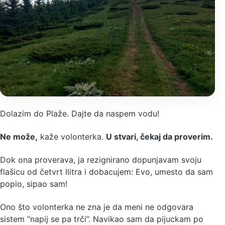
Dolazim do Plaže. Dajte da naspem vodu!
Ne može,
kaže volonterka.
U stvari, čekaj da proverim.
Dok ona proverava, ja rezignirano dopunjavam svoju
flašicu od četvrt llitra i dobacujem: Evo, umesto da sam
popio, sipao sam!
Ono što volonterka ne zna je da meni ne odgovara
sistem “napij se pa trči”. Navikao sam da pijuckam po