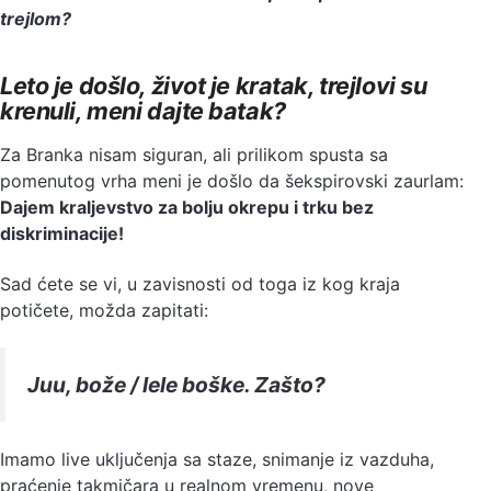
trejlom?
Leto je došlo, život je kratak, trejlovi su
krenuli, meni dajte batak?
Za Branka nisam siguran, ali prilikom spusta sa
pomenutog vrha meni je došlo da šekspirovski zaurlam:
Dajem kraljevstvo za bolju okrepu i trku bez
diskriminacije!
Sad ćete se vi, u zavisnosti od toga iz kog kraja
potičete, možda zapitati:
Juu, bože / lele boške. Zašto?
Imamo live uključenja sa staze, snimanje iz vazduha,
praćenje takmičara u realnom vremenu, nove