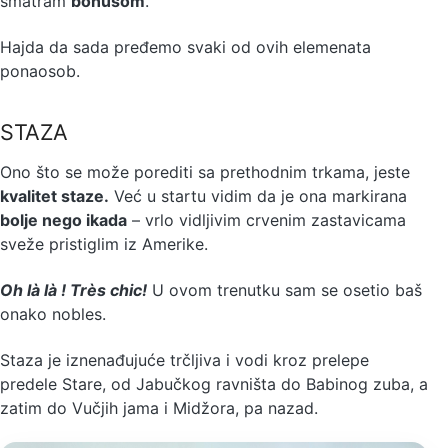
smatram
bonusom
.
Hajda da sada pređemo svaki od ovih elemenata
ponaosob.
STAZA
Ono što se može porediti sa prethodnim trkama, jeste
kvalitet staze.
Već u startu vidim da je ona markirana
bolje nego ikada
– vrlo vidljivim crvenim zastavicama
sveže pristiglim iz Amerike.
Oh là là !
Très chic!
U ovom trenutku sam se osetio baš
onako nobles.
Staza je iznenađujuće trčljiva i vodi kroz prelepe
predele Stare, od Jabučkog ravništa do Babinog zuba, a
zatim do Vučjih jama i Midžora, pa nazad.