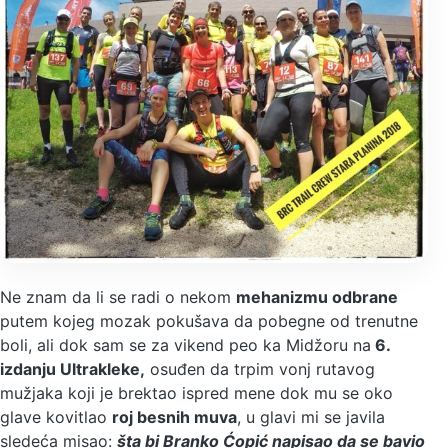
Ne znam da li se radi o nekom
mehanizmu odbrane
putem kojeg mozak pokušava da pobegne od trenutne
boli, ali dok sam se za vikend peo ka Midžoru na
6.
izdanju Ultrakleke,
osuđen da trpim vonj rutavog
mužjaka koji je brektao ispred mene dok mu se oko
glave kovitlao
roj besnih muva
, u glavi mi se javila
sledeća misao:
šta bi Branko Ćopić napisao da se bavio