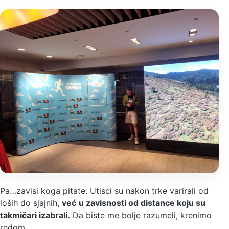
Pa…zavisi koga pitate. Utisci su nakon trke varirali od
loših do sjajnih,
već
u zavisnosti od distance koju su
takmičari izabrali.
Da biste me bolje razumeli, krenimo
redom.