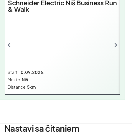
Schneider Electric Niš Business Run
Sc
& Walk
Bu
Start:
10.09.2026.
Star
Mesto:
Niš
Mes
Distance:
5km
Dist
Nastavi sa čitanjem