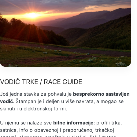
VODIČ TRKE / RACE GUIDE
Još jedna stavka za pohvalu je
besprekorno sastavljen
vodič
. Štampan je i deljen u više navrata, a mogao se
skinuti i u elektronskoj formi.
U njemu se nalaze sve
bitne informacije
: profili trka,
satnica, info o obaveznoj i preporučenoj trkačkoj