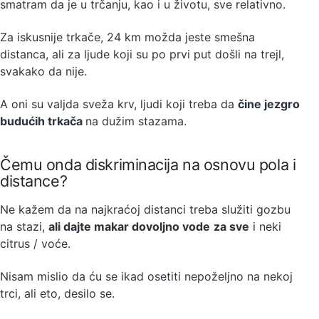
smatram da je u trčanju, kao i u životu, sve relativno.
Za iskusnije trkače, 24 km možda jeste smešna
distanca, ali za ljude koji su po prvi put došli na trejl,
svakako da nije.
A oni su valjda sveža krv, ljudi koji treba da
čine jezgro
budućih trkača
na dužim stazama.
Čemu onda diskriminacija na osnovu pola i
distance?
Ne kažem da na najkraćoj distanci treba služiti gozbu
na stazi,
ali dajte makar dovoljno vode
za sve
i neki
citrus / voće.
Nisam mislio da ću se ikad osetiti nepoželjno na nekoj
trci, ali eto, desilo se.