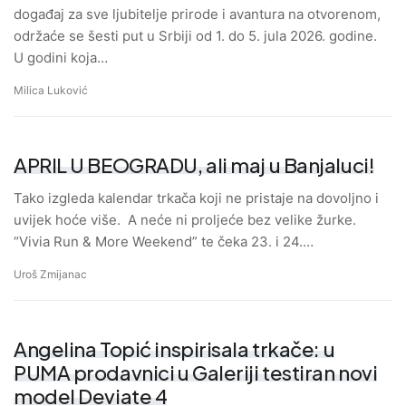
događaj za sve ljubitelje prirode i avantura na otvorenom,
održaće se šesti put u Srbiji od 1. do 5. jula 2026. godine.
U godini koja…
Milica Luković
APRIL U BEOGRADU, ali maj u Banjaluci!
Tako izgleda kalendar trkača koji ne pristaje na dovoljno i
uvijek hoće više. A neće ni proljeće bez velike žurke.
“Vivia Run & More Weekend” te čeka 23. i 24.…
Uroš Zmijanac
Angelina Topić inspirisala trkače: u
PUMA prodavnici u Galeriji testiran novi
model Deviate 4