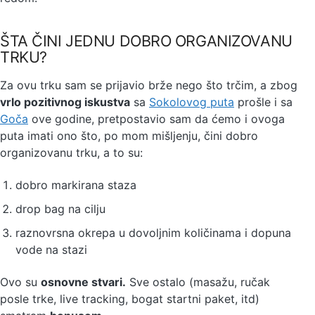
ŠTA ČINI JEDNU DOBRO ORGANIZOVANU
TRKU?
Za ovu trku sam se prijavio brže nego što trčim, a zbog
vrlo pozitivnog iskustva
sa
Sokolovog puta
prošle i sa
Goča
ove godine, pretpostavio sam da ćemo i ovoga
puta imati ono što, po mom mišljenju, čini dobro
organizovanu trku, a to su:
dobro markirana staza
drop bag na cilju
raznovrsna okrepa u dovoljnim količinama i dopuna
vode na stazi
Ovo su
osnovne stvari.
Sve ostalo (masažu, ručak
posle trke, live tracking, bogat startni paket, itd)