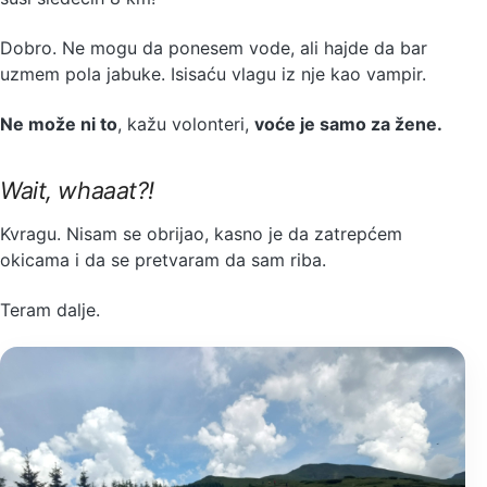
Dobro. Ne mogu da ponesem vode, ali hajde da bar
uzmem pola jabuke. Isisaću vlagu iz nje kao vampir.
Ne može ni to
, kažu volonteri,
voće je samo za žene.
Wait, whaaat?!
Kvragu. Nisam se obrijao, kasno je da zatrepćem
okicama i da se pretvaram da sam riba.
Teram dalje.