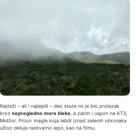
Najteži – ali i najlepši – deo staze mi je bio prolazak
kroz
nepregledno more kleke
, a zatim i uspon na KT3,
Midžor. Prizor magle koja lebdi iznad zelenih obronaka
uživo deluje nestvarno lepo, kao na filmu.