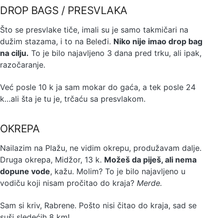
DROP BAGS / PRESVLAKA
Što se presvlake tiče, imali su je samo takmičari na
dužim stazama, i to na Beleđi.
Niko nije imao drop bag
na cilju.
To je bilo najavljeno 3 dana pred trku, ali ipak,
razočaranje.
Već posle 10 k ja sam mokar do gaća, a tek posle 24
k…ali šta je tu je, trčaću sa presvlakom.
OKREPA
Nailazim na Plažu, ne vidim okrepu, produžavam dalje.
Druga okrepa, Midžor, 13 k.
Možeš da piješ, ali nema
dopune vode
, kažu. Molim? To je bilo najavljeno u
vodiču koji nisam pročitao do kraja?
Merde.
Sam si kriv, Rabrene. Pošto nisi čitao do kraja, sad se
suši sledećih 8 km!