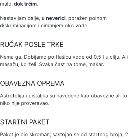
malo,
dok trčim.
Nastavljam dalje,
u neverici
, poražen polnom
diskriminacijom i cimanjem oko vode.
RUČAK POSLE TRKE
Nema ga. Dobijamo po flašicu vode od 0,5 l u cilju. Ali i
masažu, ko želi. Svaka čast na tome, makar.
OBAVEZNA OPREMA
Astrofolija i pištaljka su navedene kao obavezne ali to
niko nije proveravao.
STARTNI PAKET
Paket je bio skroman; sastojao se od startnog broja, 2