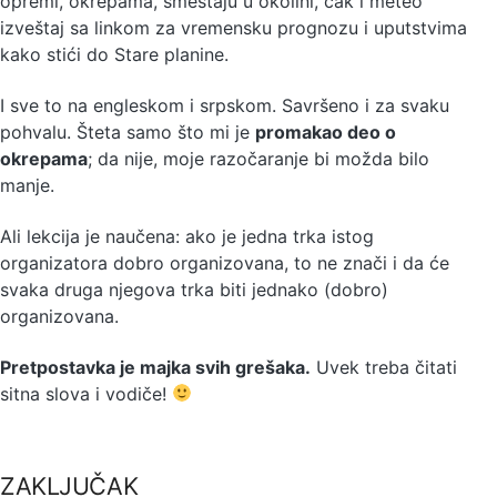
opremi, okrepama, smeštaju u okolini, čak i meteo
izveštaj sa linkom za vremensku prognozu i uputstvima
kako stići do Stare planine.
I sve to na engleskom i srpskom. Savršeno i za svaku
pohvalu. Šteta samo što mi je
promakao deo o
okrepama
; da nije, moje razočaranje bi možda bilo
manje.
Ali lekcija je naučena: ako je jedna trka istog
organizatora dobro organizovana, to ne znači i da će
svaka druga njegova trka biti jednako (dobro)
organizovana.
Pretpostavka je majka svih grešaka.
Uvek treba čitati
sitna slova i vodiče!
ZAKLJUČAK