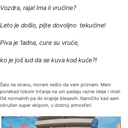
Vozdra, raja! Ima li vrućine?
Leto je došlo, pijte dovoljno tekućine!
Piva je ‘ladna, cure su vruće,
ko je još lud da se kuva kod kuće?!
Šalu na stranu, moram nešto da vam priznam. Meni
ponekad tokom trčanja na um padaju razne ideje i misli.
Od normalnih pa do krajnje blesavih. Naročito kad sam
okružen super ekipom, u dobroj atmosferi.