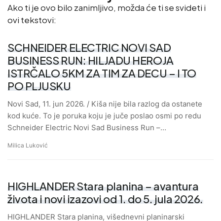
Ako ti je ovo bilo zanimljivo, možda će ti se svideti i
ovi tekstovi:
SCHNEIDER ELECTRIC NOVI SAD
BUSINESS RUN: HILJADU HEROJA
ISTRČALO 5KM ZA TIM ZA DECU – I TO
PO PLJUSKU
Novi Sad, 11. jun 2026. / Kiša nije bila razlog da ostanete
kod kuće. To je poruka koju je juče poslao osmi po redu
Schneider Electric Novi Sad Business Run –…
Milica Luković
HIGHLANDER Stara planina – avantura
života i novi izazovi od 1. do 5. jula 2026.
HIGHLANDER Stara planina, višednevni planinarski