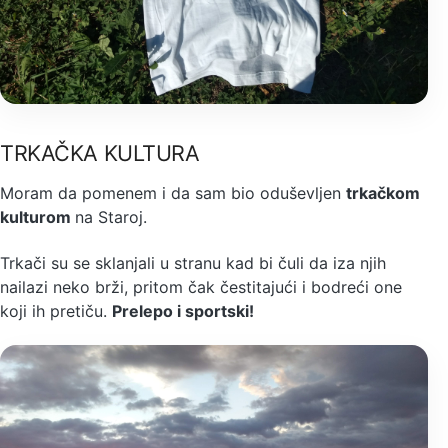
TRKAČKA KULTURA
Moram da pomenem i da sam bio oduševljen
trkačkom
kulturom
na Staroj.
Trkači su se sklanjali u stranu kad bi čuli da iza njih
nailazi neko brži, pritom čak čestitajući i bodreći one
koji ih pretiču.
Prelepo i sportski!