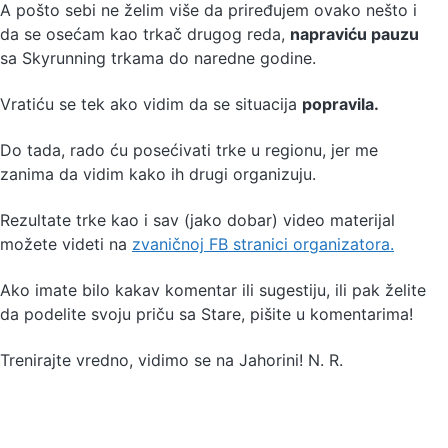
A pošto sebi ne želim više da priređujem ovako nešto i
da se osećam kao trkač drugog reda,
napraviću pauzu
sa Skyrunning trkama do naredne godine.
Vratiću se tek ako vidim da se situacija
popravila.
Do tada, rado ću posećivati trke u regionu, jer me
zanima da vidim kako ih drugi organizuju.
Rezultate trke kao i sav (jako dobar) video materijal
možete videti na
zvaničnoj FB stranici organizatora.
Ako imate bilo kakav komentar ili sugestiju, ili pak želite
da podelite svoju priču sa Stare, pišite u komentarima!
Trenirajte vredno, vidimo se na Jahorini! N. R.