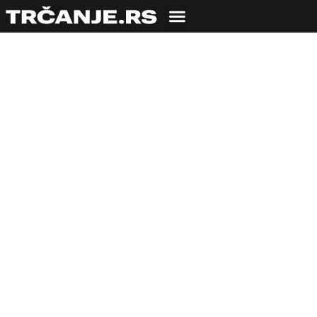
Skyrunning vikend na
Staroj: Babin zub Sky
Trail 2018. (24 km,
1.300 D+) – recenzija
iz ugla trkača
07.06.2018
Nemanja Rabrenović
8 min čitanja