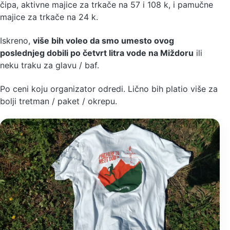
čipa, aktivne majice za trkače na 57 i 108 k, i pamučne
majice za trkače na 24 k.
Iskreno,
više bih voleo da smo umesto ovog
poslednjeg dobili po četvrt litra vode na Miždoru
ili
neku traku za glavu / baf.
Po ceni koju organizator odredi. Lično bih platio više za
bolji tretman / paket / okrepu.