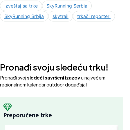
izveštaj sa trke
SkyRunning Serbia
SkyRunning Srbija
skytrail
trkači reporteri
Pronađi svoju sledeću trku!
Pron
ađi svoj
sledeći savršeni izazov
u najvećem
regionalnom kalendar outdoor događaja!
Preporučene trke