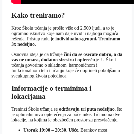
Kako treniramo?
Kroz Školu trčanja je prošlo više od 2.500 ljudi, a to je
ogromno iskustvo koje nam daje uvid u najbolja moguća
rešenja. Pristup radu je
individualno-grupni. Treniramo
3x nedeljno.
Osnovna ideja je da trčanje
čini da se osećate dobro, a da
vas ne umara, dodatno stresira i opterećuje
. U Školi
trčanja govorimo o skladnom, harmoničnom i
funkcionalnom telu i trčanju koje će doprineti poboljšanju
sveukupnog života pojedinca.
Informacije o terminima i
lokacijama
Treninzi Škole trčanja se
održavaju tri puta nedeljno
, što
je optimalni nivo opterećenja za početnike. Trčimo na dve
lokacije, na kojima je obezbeđen prostor za presvlačenje.
Utorak 19:00 – 20:30, Ušće,
Brankov most