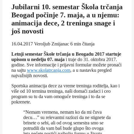
Jubilarni 10. semestar Škola trčanja
Beogad počinje 7. maja, a u njemu:
animacija dece, 2 treninga snage i
još novosti
16.04.2017
Veroljub Zmijanac
6 min čitanja
Letnji semestar Škole trčanja u Beogadu 2017 startuje
upisom u nedelju 07. maja
i traje do 31. oktobra 2017.
godine. Sve informacije i prijavni formular možete pronaći
na sajtu
www.skolatrcanja.com
, a u nastavku pregled
najvažnijih novosti.
Sportska animacija dece za vreme treninga roditelja, kao i
više od 10 termina treninga, naši domaći zadaci i ceo
program su tu da vam omoguće treninga i to da se
pokrenete.
“Nemam vremena, nemam ko da mi čuva
decu…” su relevantni razlozi da ne stignete da
brinete o sebi, ali od ovog semestra smo se
potrudili da vam baš bude glupo što ovoga
leta nećete postići najbolju formu u životu.