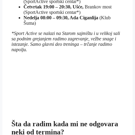
(SportActive sportski centar*)
Četvrtak 19:00 – 20:30, Ušće,
Brankov most
(SportActive sportski centar*)
Nedelja 08:00 – 09:30, Ada Ciganlija
(Klub
Šuma)
*Sport Active se nalazi na Starom sajmištu i u velikoj sali
sa podnim grejanjem radimo zagrevanje, vežbe snage i
istezanje. Samo glavni deo treninga – trčanje radimo
napolju.
Šta da radim kada mi ne odgovara
neki od termina?