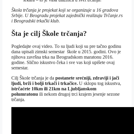
Škola trčanja je projekat koji se organizuje u 16 gradova
Srbije. U Beogradu projekat zajednički realizuju Trčanje.rs
i Beogradski trkački klub.
Šta je cilj Škole trčanja?
Pogledajte ovaj video. To su ljudi koji su pre tačno godinu
dana upisali zimski semestar škole u 2015. godini. Ovo je
njihova završna trka na Beogradskom maratonu 2016.
godine. Slično iskustvo čeka i sve vas koji upišete ovaj
semestar.
Cilj Škole trčanja je da
postanete srećniji, zdraviji i jači
ljudi, brži i bolji trkači i trkačice.
U sklopu tog iskustva,
istrčaćete 10km ili 21km na Ljubljanskom
polumratonu
ili nekom drugoj trci krajem jesenje sezone
trčanja.