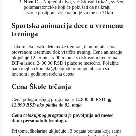
Nivo C
– Napredni nivo, već iskusniji trkači, svršeni
polumaratonci/ke koji će pokušati da na kraju
sezone postignu svoje najbolje vreme na 21km.
Sportska animacija dece u vremenu
treninga
Tokom leta i vaše dete može trenirati, tj animirati se na
otovrenom u terminu dok vi trčite trening. Cena animacije
uključuje 12 termina x 90 minuta sa iskusnim trenerima
DIF-a iznosi 2400,00 RSD i plaće se mesečno. Pošaljite
nam mejl na kontakt@belgraderunningclub.com sa
imenom i godinom rođena deteta.
Cena Škole trčanja
Cena polugodišnjeg programa je 14.800,00 RSD
ili
12.999 RSD ako platite do 02. maja.
Cena celokupnog programa je
povoljnija od mesec
dana personalnih treninga.
Pri tome, školarina uključuje i 3 bogata bonusa koja sama