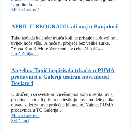
U godini koja…
Milica Luković
APRIL U BEOGRADU, ali maj u Banjaluci!
Tako izgleda kalendar trkača koji ne pristaje na dovoljno i
uvijek hoće više. A neće ni proljeće bez velike žurke.
“Vivia Run & More Weekend” te čeka 23. i 24.…
Uroš Zmijanac
Angelina Topić inspirisala trkače: u PUMA
prodavnici u Galeriji testiran novi model
Deviate 4
U druženju sa svetskom vicešampionkom u skoku uvis,
posetioci su imali priliku da testiraju nove modele patika i
uhvate zalet za prve prolećne kilometre. Naime, PUMA
prodavnica u TC Galerija…
Milica Luković
Svi članci