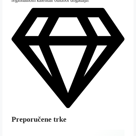
regionalnom kalendar outdoor događaja!
Preporučene trke