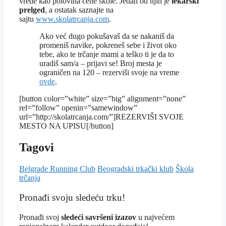
vrede kao polovina cene škole. Jedan od njih je
lekarski
prelged
, a ostatak saznajte na
sajtu
www.skolatrcanja.com
.
Ako već dugo pokušavaš da se nakaniš da
promeniš navike, pokreneš sebe i život oko
tebe, ako te trčanje mami a teško ti je da to
uradiš sam/a – prijavi se! Broj mesta je
ograničen na 120 – rezerviši svoje na vreme
ovde
.
[button color=”white” size=”big” alignment=”none”
rel=”follow” openin=”samewindow”
url=”http://skolatrcanja.com/”]REZERVIŠI SVOJE
MESTO NA UPISU[/button]
Tagovi
Belgrade Running Club
Beogradski trkački klub
Škola
trčanja
Pronađi svoju sledeću trku!
Pron
ađi svoj
sledeći savršeni izazov
u najvećem