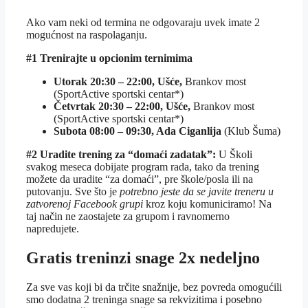
Ako vam neki od termina ne odgovaraju uvek imate 2
mogućnost na raspolaganju.
#1 Trenirajte u opcionim ternimima
Utorak 20:30 – 22:00, Ušće,
Brankov most
(SportActive sportski centar*)
Četvrtak 20:30 – 22:00, Ušće,
Brankov most
(SportActive sportski centar*)
Subota 08:00 – 09:30, Ada Ciganlija
(Klub Šuma)
#2 Uradite trening za “domaći zadatak”:
U Školi
svakog meseca dobijate program rada, tako da trening
možete da uradite “za domaći”, pre škole/posla ili na
putovanju. Sve što je
potrebno jeste da se javite treneru u
zatvorenoj Facebook grupi
kroz koju komuniciramo! Na
taj način ne zaostajete za grupom i ravnomerno
napredujete.
Gratis treninzi snage 2x nedeljno
Za sve vas koji bi da trčite snažnije, bez povreda omogućili
smo dodatna 2 treninga snage sa rekvizitima i posebno