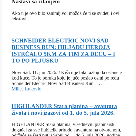
Nastavi sa čitanjem
Ako ti je ovo bilo zanimljivo, možda će ti se svideti i ovi
tekstovi:
SCHNEIDER ELECTRIC NOVI SAD
BUSINESS RUN: HILJADU HEROJA
ISTRČALO 5KM ZA TIM ZA DECU – I
TO PO PLJUSKU
Novi Sad, 11. jun 2026. / Kiša nije bila razlog da ostanete
kod kuće. To je poruka koju je juče poslao osmi po redu
Schneider Electric Novi Sad Business Run –…
Milica Luković
HIGHLANDER Stara planina – avantura
života i novi izazovi od 1. do 5. jula 2026.
HIGHLANDER Stara planina, višednevni planinarski
događaj za sve ljubitelje prirode i avantura na otvorenom,
održaće se šesti put u Srbiji od 1. do 5. jula 2026. godine.