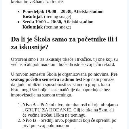
kreiranim vežbama za trkače.
Ponedeljak 19:00 – 20:30, Atletski stadion
Košutnjak
(trening snage)
Sreda 19:00 – 20:30,
Atletski stadion
Košutnjak
(trening snage)
Da li je Škola samo za početnike ili i
za iskusnije?
Otvoreni smo i za iskusnije trkače i trkačice, t.j one koji su
već istrčali polumaraton i hoće da istrče svoj lični rekord.
U novom semestru Škola je organizovana po niovima
. Pre
svakog početka semestra radimo test
koji nam pomaže
da ljude približnih sposobnosti svrstamo u grupu, kako
biste mogli što bolje i sistematičnije da napredujete bez
improvizacija na samom treningu.
Nivo A
– Početni nivo utreniranosti u koju ubrajamo
i GRUPU ZA HODANJE. Cilj je trka na 5km, ali
će većina istrčati 10km na treningu.
Nivo B
– Srednji nivo, pojedinci koji će spremiti po
prvi put svoj polumaraton