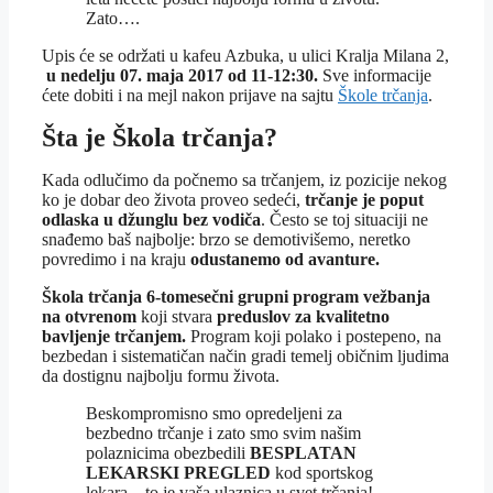
Zato….
Upis će se održati u kafeu Azbuka, u ulici Kralja Milana 2,
u nedelju 07. maja 2017 od 11-12:30.
Sve informacije
ćete dobiti i na mejl nakon prijave na sajtu
Škole trčanja
.
Šta je Škola trčanja?
Kada odlučimo da počnemo sa trčanjem, iz pozicije nekog
ko je dobar deo života proveo sedeći,
trčanje je poput
odlaska u džunglu bez vodiča
. Često se toj situaciji ne
snađemo baš najbolje: brzo se demotivišemo, neretko
povredimo i na kraju
odustanemo od avanture.
Škola trčanja 6-tomesečni grupni program vežbanja
na otvrenom
koji stvara
preduslov za kvalitetno
bavljenje trčanjem.
Program koji polako i postepeno, na
bezbedan i sistematičan način gradi temelj običnim ljudima
da dostignu najbolju formu života.
Beskompromisno smo opredeljeni za
bezbedno trčanje i zato smo svim našim
polaznicima obezbedili
BESPLATAN
LEKARSKI PREGLED
kod sportskog
lekara – to je vaša ulaznica u svet trčanja!