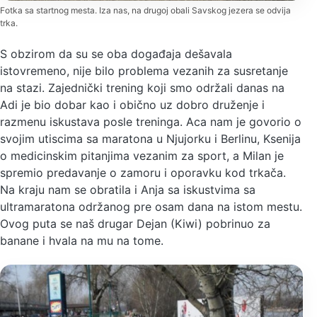
Fotka sa startnog mesta. Iza nas, na drugoj obali Savskog jezera se odvija
trka.
S obzirom da su se oba događaja dešavala
istovremeno, nije bilo problema vezanih za susretanje
na stazi. Zajednički trening koji smo održali danas na
Adi je bio dobar kao i obično uz dobro druženje i
razmenu iskustava posle treninga. Aca nam je govorio o
svojim utiscima sa maratona u Njujorku i Berlinu, Ksenija
o medicinskim pitanjima vezanim za sport, a Milan je
spremio predavanje o zamoru i oporavku kod trkača.
Na kraju nam se obratila i Anja sa iskustvima sa
ultramaratona održanog pre osam dana na istom mestu.
Ovog puta se naš drugar Dejan (Kiwi) pobrinuo za
banane i hvala na mu na tome.