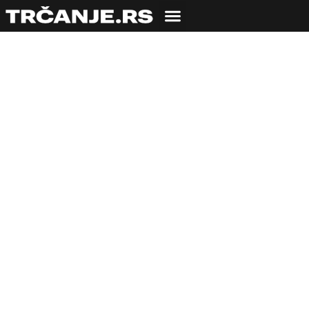
Proleće je stiglo…
21.03.2010
Igor Vujičić
3 min čitanja