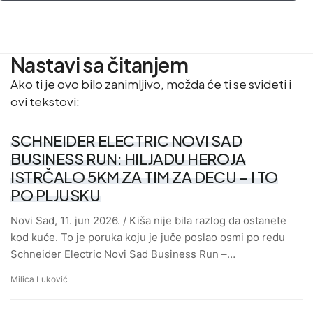
Nastavi sa čitanjem
Ako ti je ovo bilo zanimljivo, možda će ti se svideti i
ovi tekstovi:
SCHNEIDER ELECTRIC NOVI SAD
BUSINESS RUN: HILJADU HEROJA
ISTRČALO 5KM ZA TIM ZA DECU – I TO
PO PLJUSKU
Novi Sad, 11. jun 2026. / Kiša nije bila razlog da ostanete
kod kuće. To je poruka koju je juče poslao osmi po redu
Schneider Electric Novi Sad Business Run –…
Milica Luković