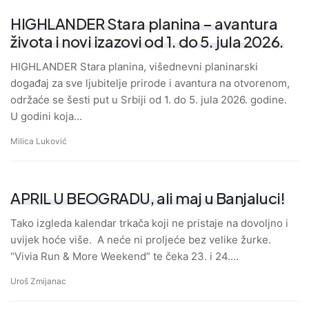
HIGHLANDER Stara planina – avantura
života i novi izazovi od 1. do 5. jula 2026.
HIGHLANDER Stara planina, višednevni planinarski
događaj za sve ljubitelje prirode i avantura na otvorenom,
održaće se šesti put u Srbiji od 1. do 5. jula 2026. godine.
U godini koja…
Milica Luković
APRIL U BEOGRADU, ali maj u Banjaluci!
Tako izgleda kalendar trkača koji ne pristaje na dovoljno i
uvijek hoće više. A neće ni proljeće bez velike žurke.
“Vivia Run & More Weekend” te čeka 23. i 24.…
Uroš Zmijanac