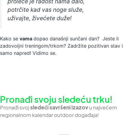
proleće je radost nama dalo,
potrčite kad vas noge služe,
uživajte, živećete duže!
Kako se
vama
dopao današnji sunčani dan? Jeste li
zadovoljni treningom/trkom? Zadržite pozitivan stav i
samo napred! Vidimo se.
Pronađi svoju sledeću trku!
Pron
ađi svoj
sledeći savršeni izazov
u najvećem
regionalnom kalendar outdoor događaja!