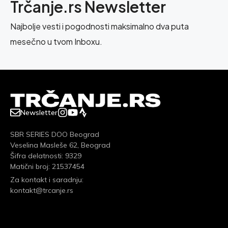
Trčanje.rs Newsletter
Najbolje vesti i pogodnosti maksimalno dva puta
mesečno u tvom Inboxu.
Newsletter
SBR SERIES DOO Beograd
Veselina Masleše 62, Beograd
Šifra delatnosti: 9329
Matični broj: 21537454
Za kontakt i saradnju:
kontakt@trcanje.rs