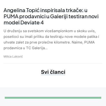
Angelina Topić inspirisala trkače: u
PUMA prodavnici u Galeriji testiran novi
model Deviate 4
U druženju sa svetskom vicešampionkom u skoku uvis,
posetioci su imali priliku da testiraju nove modele patika i
uhvate zalet za prve prolećne kilometre. Naime, PUMA
prodavnica u TC Galerija…
Milica Luković
Svi članci