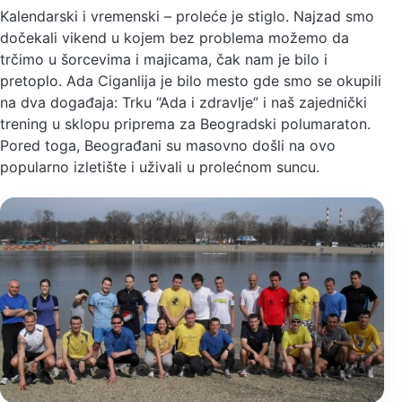
Kalendarski i vremenski – proleće je stiglo. Najzad smo
dočekali vikend u kojem bez problema možemo da
trčimo u šorcevima i majicama, čak nam je bilo i
pretoplo. Ada Ciganlija je bilo mesto gde smo se okupili
na dva događaja: Trku “Ada i zdravlje” i naš zajednički
trening u sklopu priprema za Beogradski polumaraton.
Pored toga, Beograđani su masovno došli na ovo
popularno izletište i uživali u prolećnom suncu.