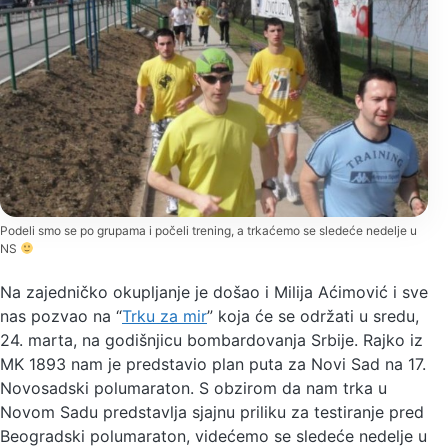
Podeli smo se po grupama i počeli trening, a trkaćemo se sledeće nedelje u
NS
Na zajedničko okupljanje je došao i Milija Aćimović i sve
nas pozvao na “
Trku za mir
” koja će se održati u sredu,
24. marta, na godišnjicu bombardovanja Srbije. Rajko iz
MK 1893 nam je predstavio plan puta za Novi Sad na 17.
Novosadski polumaraton. S obzirom da nam trka u
Novom Sadu predstavlja sjajnu priliku za testiranje pred
Beogradski polumaraton, videćemo se sledeće nedelje u