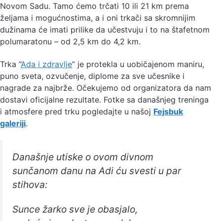
Novom Sadu. Tamo ćemo trčati 10 ili 21 km prema
željama i mogućnostima, a i oni trkači sa skromnijim
dužinama će imati prilike da učestvuju i to na štafetnom
polumaratonu – od 2,5 km do 4,2 km.
Trka “
Ada i zdravlje
” je protekla u uobičajenom maniru,
puno sveta, ozvučenje, diplome za sve učesnike i
nagrade za najbrže. Očekujemo od organizatora da nam
dostavi oficijalne rezultate. Fotke sa današnjeg treninga
i atmosfere pred trku pogledajte u našoj
Fejsbuk
galeriji
.
Današnje utiske o ovom divnom
sunčanom danu na Adi ću svesti u par
stihova:
Sunce žarko sve je obasjalo,