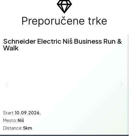
Preporučene trke
Schneider Electric Niš Business Run &
S
Walk
R
Start:
10.09.2026.
St
Mesto:
Niš
M
Distance:
5km
Di