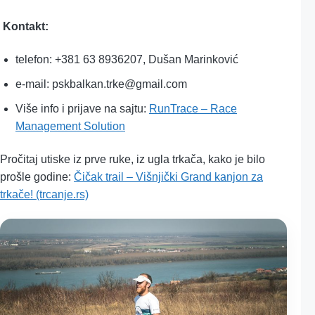
Kontakt:
telefon: +381 63 8936207, Dušan Marinković
e-mail: pskbalkan.trke@gmail.com
Više info i prijave na sajtu:
RunTrace – Race
Management Solution
Pročitaj utiske iz prve ruke, iz ugla trkača, kako je bilo
prošle godine:
Čičak trail – Višnjički Grand kanjon za
trkače! (trcanje.rs)