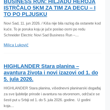
BUSINESS RUN: HILJADU HEROJA
ISTRČALO 5KM ZA TIM ZA DECU – I
TO PO PLJUSKU
Novi Sad, 11. jun 2026. / Kiša nije bila razlog da ostanete kod
kuće. To je poruka koju je juče poslao osmi po redu
Schneider Electric Novi Sad Business Run –…
Milica Luković
HIGHLANDER Stara planina –
avantura života i novi izazovi od 1. do
5. jula 2026.
HIGHLANDER Stara planina, višednevni planinarski događaj
za sve ljubitelje prirode i avantura na otvorenom, održaće se
šesti put u Srbiji od 1. do 5. jula 2026. godine. U godini
koja…