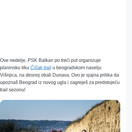
na čičak Trail u Višnjici! Vidi
Beograd iz novog ugla!
28.02.2022
Milica Luković
2 min čitanja
Ove nedelje, PSK Balkan po treći put organizuje
planinsku trku
Čičak trail
u beogradskom naselju
Višnjica, na desnoj obali Dunava. Ovo je sjajna prilika da
upoznaš Beograd iz novog ugla i zagreješ za predstojeću
trail sezonu!