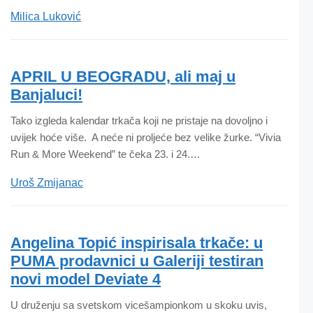
Milica Luković
APRIL U BEOGRADU, ali maj u
Banjaluci!
Tako izgleda kalendar trkača koji ne pristaje na dovoljno i
uvijek hoće više. A neće ni proljeće bez velike žurke. “Vivia
Run & More Weekend” te čeka 23. i 24.…
Uroš Zmijanac
Angelina Topić inspirisala trkače: u
PUMA prodavnici u Galeriji testiran
novi model Deviate 4
U druženju sa svetskom vicešampionkom u skoku uvis,