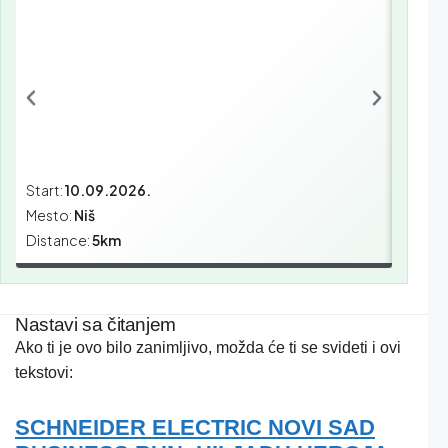
Start:
10.09.2026.
Start:
2
Mesto:
Niš
Mesto:
Distance:
5km
Distan
Nastavi sa čitanjem
Ako ti je ovo bilo zanimljivo, možda će ti se svideti i ovi
tekstovi:
SCHNEIDER ELECTRIC NOVI SAD