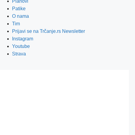
Planovi
Patike
O nama
Tim
Prijavi se na Trčanje.rs Newsletter
Instagram
Youtube
Strava
Poslednji dan za povoljniju prijavu