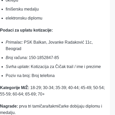
okrepu
finišersku medalju
elektronsku diplomu
Podaci za uplatu kotizacije:
Primalac:
PSK Balkan, Jovanke Radaković 11c,
Beograd
Broj računa:
150-1852847-85
Svrha uplate:
Kotizacija za Čičak trail / ime i prezime
Poziv na broj: Broj telefona
Kategorije M/Ž:
18-29; 30-34; 35-39; 40-44; 45-49; 50-54;
55-59; 60-64; 65-69; 70+
Nagrade:
prva tri tamičara/takmičarke dobijaju diplomu i
medalju.