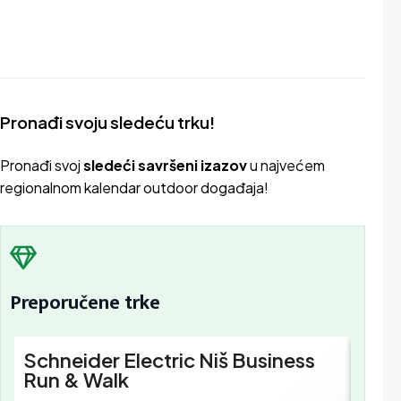
Pronađi svoju sledeću trku!
Pron
ađi svoj
sledeći savršeni izazov
u najvećem
regionalnom kalendar outdoor događaja!
Preporučene trke
Schneider Electric Niš Business
Schn
Run & Walk
Busi