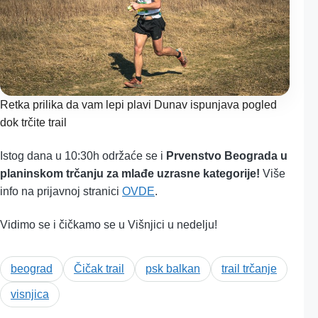
Retka prilika da vam lepi plavi Dunav ispunjava pogled
dok trčite trail
Istog dana u 10:30h održaće se i
Prvenstvo Beograda u
planinskom trčanju za mlađe uzrasne kategorije!
Više
info na prijavnoj stranici
OVDE
.
Vidimo se i čičkamo se u Višnjici u nedelju!
beograd
Čičak trail
psk balkan
trail trčanje
visnjica