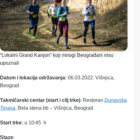
“Lokalni Grand Kanjon” koji mnogi Beograđani nisu
upoznali
Datum i lokacija održavanja:
06.03.2022. Višnjica,
Beograd
Takmičarski centar (start i cilj trke)
: Restoran
Dunavska
Terasa
, Bela stena bb – Višnjica, Beograd
Start trke:
u 10:45 h
Staze
: