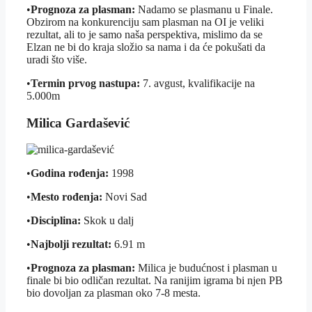
•
Prognoza za plasman:
Nadamo se plasmanu u Finale.
Obzirom na konkurenciju sam plasman na OI je veliki
rezultat, ali to je samo naša perspektiva, mislimo da se
Elzan ne bi do kraja složio sa nama i da će pokušati da
uradi što više.
•
Termin prvog nastupa:
7. avgust, kvalifikacije na
5.000m
Milica Gardašević
•
Godina rođenja:
1998
•
Mesto rođenja:
Novi Sad
•
Disciplina:
Skok u dalj
•
Najbolji rezultat:
6.91 m
•
Prognoza za plasman:
Milica je budućnost i plasman u
finale bi bio odličan rezultat. Na ranijim igrama bi njen PB
bio dovoljan za plasman oko 7-8 mesta.