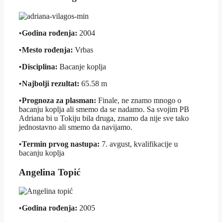
•
Godina rođenja:
2004
•
Mesto rođenja:
Vrbas
•
Disciplina:
Bacanje koplja
•
Najbolji rezultat:
65.58 m
•
Prognoza za plasman:
Finale, ne znamo mnogo o
bacanju koplja ali smemo da se nadamo. Sa svojim PB
Adriana bi u Tokiju bila druga, znamo da nije sve tako
jednostavno ali smemo da navijamo.
•
Termin prvog nastupa:
7. avgust, kvalifikacije u
bacanju koplja
Angelina Topić
•
Godina rođenja:
2005