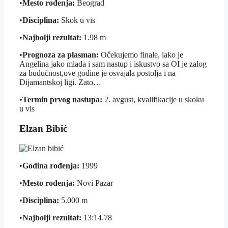
•
Mesto rođenja:
Beograd
•
Disciplina:
Skok u vis
•
Najbolji rezultat:
1.98 m
•
Prognoza za plasman:
Očekujemo finale, iako je
Angelina jako mlada i sam nastup i iskustvo sa OI je zalog
za budućnost,ove godine je osvajala postolja i na
Dijamantskoj ligi. Zato…
•
Termin prvog nastupa:
2. avgust, kvalifikacije u skoku
u vis
Elzan Bibić
•
Godina rođenja:
1999
•
Mesto rođenja:
Novi Pazar
•
Disciplina:
5.000 m
•
Najbolji rezultat:
13:14.78