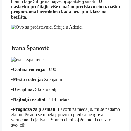
braniti boje Srbije na najvećoj sportskoj smotri.
U
nastavku pročitajte više o našim predstavnicima, našim
prognozama i terminima kada prvi put izlaze na
borilšta.
Ivana Španović
•
Godina rođenja:
1990
•
Mesto rođenja:
Zrenjanin
•
Disciplina:
Skok u dalj
•
Najbolji rezultat:
7.14 metara
•
Prognoza za plasman:
Favorit za medalju, mi se nadamo
zlatnu. Pisano se o nekoj povredi pred same igre ali
verujemo da je Ivana Sprema i mi joj želimo da ostvari
svoj cilj.