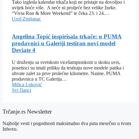
Tako izgleda kalendar trkača koji ne pristaje na dovoljno i
uvijek hoće više. A neće ni proljeće bez velike žurke.
“Vivia Run & More Weekend” te čeka 23. i 24.…
Uroš Zmijanac
Angelina Topić inspirisala trkače: u PUMA
prodavnici u Galeriji testiran novi model
Deviate 4
U druženju sa svetskom vicešampionkom u skoku uvis,
posetioci su imali priliku da testiraju nove modele patika i
uhvate zalet za prve prolećne kilometre. Naime, PUMA
prodavnica u TC Galerija…
Milica Luković
Svi članci
Trčanje.rs Newsletter
Najbolje vesti i pogodnosti maksimalno dva puta mesečno u tvom
Inboxu.