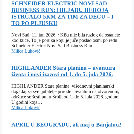
SCHNEIDER ELECTRIC NOVI SAD
BUSINESS RUN: HILJADU HEROJA
ISTRČALO 5KM ZA TIM ZA DECU – I
TO PO PLJUSKU
Novi Sad, 11. jun 2026. / Kiša nije bila razlog da ostanete
kod kuće. To je poruka koju je juče poslao osmi po redu
Schneider Electric Novi Sad Business Run –…
Milica Luković
HIGHLANDER Stara planina – avantura
života i novi izazovi od 1. do 5. jula 2026.
HIGHLANDER Stara planina, višednevni planinarski
događaj za sve ljubitelje prirode i avantura na otvorenom,
održaće se šesti put u Srbiji od 1. do 5. jula 2026. godine.
U godini koja…
Milica Luković
APRIL U BEOGRADU, ali maj u Banjaluci!