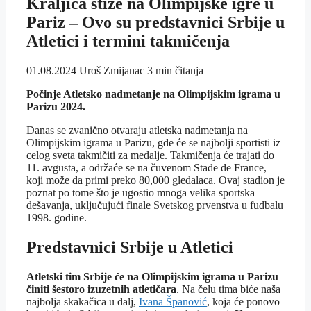
Kraljica stiže na Olimpijske igre u
Pariz – Ovo su predstavnici Srbije u
Atletici i termini takmičenja
01.08.2024
Uroš Zmijanac
3 min čitanja
Počinje Atletsko nadmetanje na Olimpijskim igrama u
Parizu 2024.
Danas se zvanično otvaraju atletska nadmetanja na
Olimpijskim igrama u Parizu, gde će se najbolji sportisti iz
celog sveta takmičiti za medalje. Takmičenja će trajati do
11. avgusta, a održaće se na čuvenom Stade de France,
koji može da primi preko 80,000 gledalaca. Ovaj stadion je
poznat po tome što je ugostio mnoga velika sportska
dešavanja, uključujući finale Svetskog prvenstva u fudbalu
1998. godine.
Predstavnici Srbije u Atletici
Atletski tim Srbije će na Olimpijskim igrama u Parizu
činiti šestoro izuzetnih atletičara
. Na čelu tima biće naša
najbolja skakačica u dalj,
Ivana Španović
, koja će ponovo