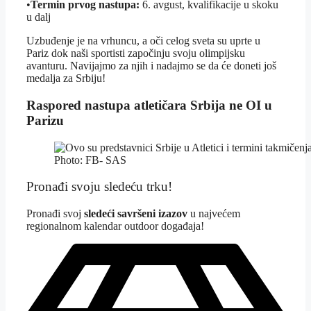
•
Termin prvog nastupa:
6. avgust, kvalifikacije u skoku
u dalj
Uzbuđenje je na vrhuncu, a oči celog sveta su uprte u
Pariz dok naši sportisti započinju svoju olimpijsku
avanturu. Navijajmo za njih i nadajmo se da će doneti još
medalja za Srbiju!
Raspored nastupa atletičara Srbija ne OI u
Parizu
Photo: FB- SAS
Pronađi svoju sledeću trku!
Pron
ađi svoj
sledeći savršeni izazov
u najvećem
regionalnom kalendar outdoor događaja!