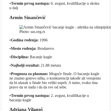
•
Termin prvog nastupa:
6. avgust, kvalifikacije u skoku
u dalj
Armin Sinančević
Photo: sas.org.rs
•
Godina rođenja:
1996
•
Mesto rođenja:
Brodarevo
•
Disciplina:
Bacanje kugle
•
Najbolji rezultat:
21.88 metara
•
Prognoza za plasman:
Moguće finale. O bacanju kugle
ne znamo gotovo ništa, o konkurenciji takođe ali verujemo
da bi ulazak u finale bio veliki uspeh. A tamo, svako ima
pravo da se nada i da da sve od sebe.
•
Termin prvog nastupa:
2. avgust, kvalifikacije u
bacanju kugle
Adriana Vilagoš