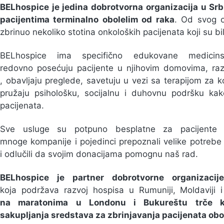
BELhospice je jedina dobrotvorna organizacija u Srbi
pacijentima terminalno obolelim od raka
. Od svog o
zbrinuo nekoliko stotina onkoloških pacijenata koji su bili
BELhospice ima specifično edukovane medicins
redovno posećuju pacijente u njihovim domovima, raz
, obavljaju preglede, savetuju u vezi sa terapijom za k
pružaju psihološku, socijalnu i duhovnu podršku kako
pacijenata.
Sve usluge su potpuno besplatne za pacijente
mnoge kompanije i pojedinci prepoznali velike potrebe
i odlučili da svojim donacijama pomognu naš rad.
BELhospice je partner dobrotvorne organizaci
koja podržava razvoj hospisa u Rumuniji, Moldaviji i
na maratonima u Londonu i Bukureštu trče 
sakupljanja sredstava za zbrinjavanja pacijenata obol