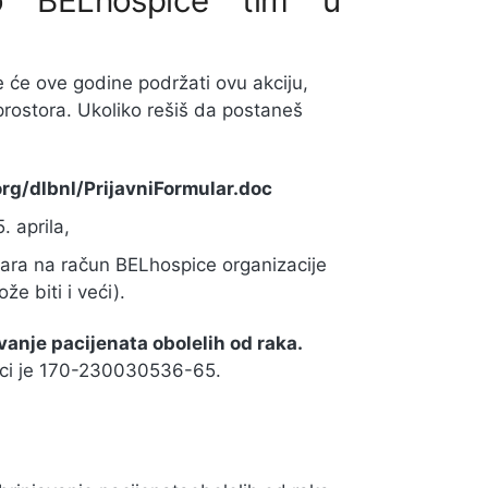
o BELhospice tim u
će ove godine podržati ovu akciju,
 prostora. Ukoliko rešiš da postaneš
rg/dlbnl/PrijavniFormular.doc
. aprila,
nara na račun BELhospice organizacije
e biti i veći).
anje pacijenata obolelih od raka.
nci je 170-230030536-65.