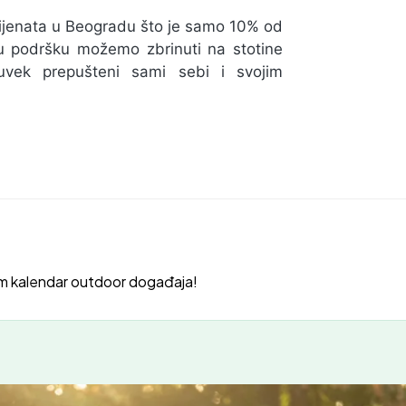
ijenata u Beogradu što je samo 10% od
 podršku možemo zbrinuti na stotine
 uvek prepušteni sami sebi i svojim
m kalendar outdoor događaja!