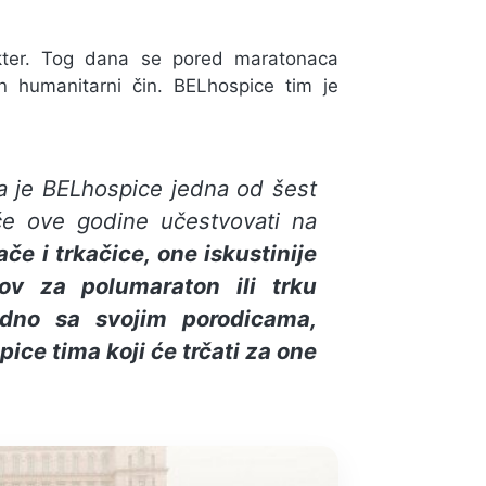
akter. Tog dana se pored maratonaca
an humanitarni čin. BELhospice tim je
a je BELhospice jedna od šest
 će ove godine učestvovati na
če i trkačice, one iskustinije
ov za polumaraton ili trku
edno sa svojim porodicama,
ice tima koji će trčati za one