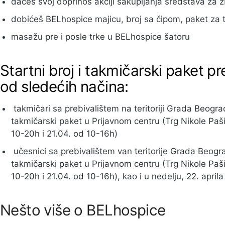
daćeš svoj doprinos akciji sakupljanja sredstava za z
dobićeš BELhospice majicu, broj sa čipom, paket za t
masažu pre i posle trke u BELhospice šatoru
Startni broj i takmičarski paket 
od sledećih načina:
takmičari sa prebivalištem na teritoriji Grada Beogr
takmičarski paket u Prijavnom centru (Trg Nikole Paš
10-20h i 21.04. od 10-16h)
učesnici sa prebivalištem van teritorije Grada Beogr
takmičarski paket u Prijavnom centru (Trg Nikole Paš
10-20h i 21.04. od 10-16h), kao i u nedelju, 22. april
Nešto više o BELhospice