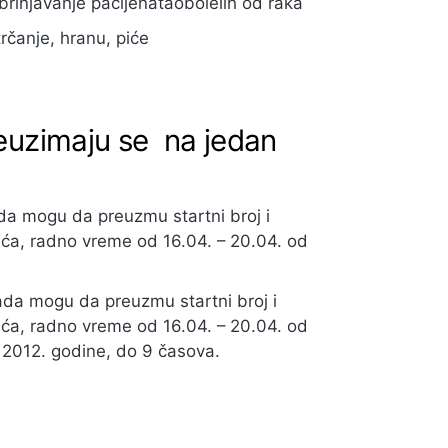
brinjavanje pacijenataobolelih od raka
rčanje, hranu, piće
preuzimaju se na jedan
ada mogu da preuzmu startni broj i
ića, radno vreme od 16.04. – 20.04. od
ada mogu da preuzmu startni broj i
ića, radno vreme od 16.04. – 20.04. od
a 2012. godine, do 9 časova.