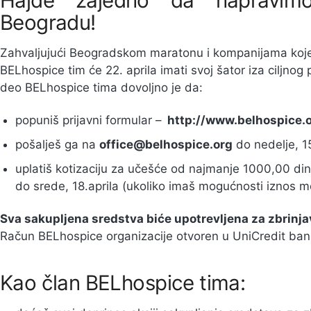
Hajde zajedno da napravim
Beogradu!
Zahvaljujući Beogradskom maratonu i kompanijama koje 
BELhospice tim će 22. aprila imati svoj šator iza ciljnog
deo BELhospice tima dovoljno je da:
popuniš prijavni formular –
http://www.belhospice.o
pošalješ ga na
office@belhospice.org
do nedelje, 15
uplatiš kotizaciju za učešće od najmanje 1000,00 di
do srede, 18.aprila (ukoliko imaš mogućnosti iznos mož
Sva sakupljena sredstva biće upotrevljena za zbrinjav
Račun BELhospice organizacije otvoren u UniCredit ba
Kao član BELhospice tima: