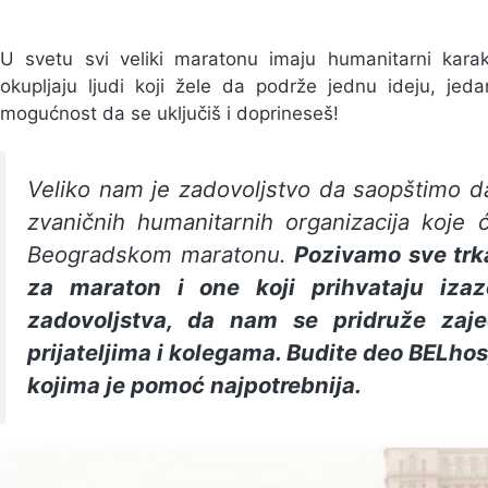
U svetu svi veliki maratonu imaju humanitarni kar
okupljaju ljudi koji žele da podrže jednu ideju, jed
mogućnost da se uključiš i doprineseš!
Veliko nam je zadovoljstvo da saopštimo d
zvaničnih humanitarnih organizacija koje
Beogradskom maratonu.
Pozivamo sve trka
za maraton i one koji prihvataju izaz
zadovoljstva, da nam se pridruže zaj
prijateljima i kolegama. Budite deo BELhosp
kojima je pomoć najpotrebnija.