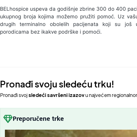
BELhospice uspeva da godišnje zbrine 300 do 400 pac
ukupnog broja kojima možemo pružiti pomoć. Uz vašu
drugih terminalno obolelih pacijenata koji su još
porodicama bez ikakve podrške i pomoći.
Pronađi svoju sledeću trku!
Pron
ađi svoj
sledeći savršeni izazov
u najvećem regionalno
Preporučene trke