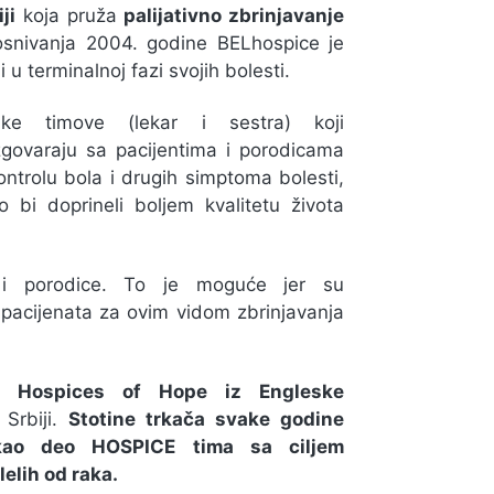
ji
koja pruža
palijativno zbrinjavanje
snivanja 2004. godine BELhospice je
 u terminalnoj fazi svojih bolesti.
ke timove (lekar i sestra) koji
govaraju sa pacijentima i porodicama
ontrolu bola i drugih simptoma bolesti,
 bi doprineli boljem kvalitetu života
 i porodice. To je moguće jer su
 pacijenata za ovim vidom zbrinjavanja
je Hospices of Hope iz Engleske
 Srbiji.
Stotine trkača svake godine
kao deo HOSPICE tima sa ciljem
elih od raka.