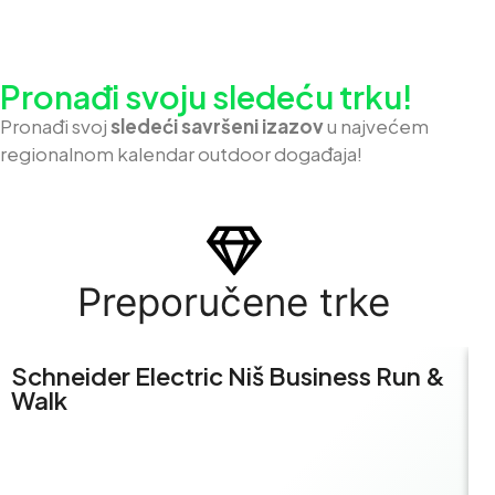
Pronađi svoju sledeću trku!
Pron
ađi svoj
sledeći savršeni izazov
u najvećem
regionalnom kalendar outdoor događaja!
Preporučene trke
Schneider Electric Niš Business Run &
S
Walk
R