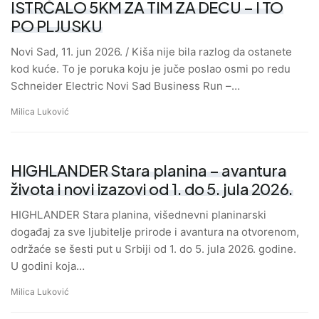
ISTRČALO 5KM ZA TIM ZA DECU – I TO
PO PLJUSKU
Novi Sad, 11. jun 2026. / Kiša nije bila razlog da ostanete
kod kuće. To je poruka koju je juče poslao osmi po redu
Schneider Electric Novi Sad Business Run –…
Milica Luković
HIGHLANDER Stara planina – avantura
života i novi izazovi od 1. do 5. jula 2026.
HIGHLANDER Stara planina, višednevni planinarski
događaj za sve ljubitelje prirode i avantura na otvorenom,
održaće se šesti put u Srbiji od 1. do 5. jula 2026. godine.
U godini koja…
Milica Luković