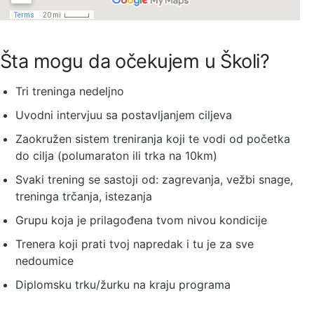
Šta mogu da očekujem u Školi?
Tri treninga nedeljno
Uvodni intervjuu sa postavljanjem ciljeva
Zaokružen sistem treniranja koji te vodi od početka
do cilja (polumaraton ili trka na 10km)
Svaki trening se sastoji od: zagrevanja, vežbi snage,
treninga trčanja, istezanja
Grupu koja je prilagođena tvom nivou kondicije
Trenera koji prati tvoj napredak i tu je za sve
nedoumice
Diplomsku trku/žurku na kraju programa