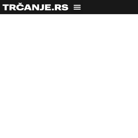
Počinje Škola trčanja!
Trči sa nama u 16
gradova Srbije od
aprila 2017. godine
29.03.2017
Veroljub Zmijanac
2 min čitanja