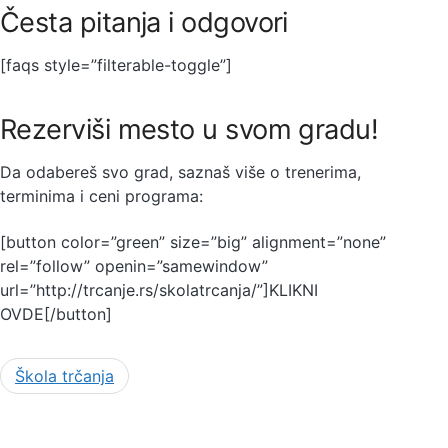
Česta pitanja i odgovori
[faqs style=”filterable-toggle”]
Rezerviši mesto u svom gradu!
Da odabereš svo grad, saznaš više o trenerima,
terminima i ceni programa:
[button color=”green” size=”big” alignment=”none”
rel=”follow” openin=”samewindow”
url=”http://trcanje.rs/skolatrcanja/”]KLIKNI
OVDE[/button]
Škola trčanja