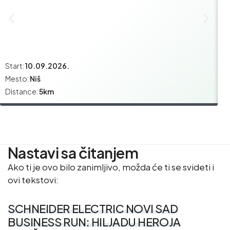
Start:
10.09.2026.
St
Mesto:
Niš
M
Distance:
5km
Di
Nastavi sa čitanjem
Ako ti je ovo bilo zanimljivo, možda će ti se svideti i
ovi tekstovi:
SCHNEIDER ELECTRIC NOVI SAD
BUSINESS RUN: HILJADU HEROJA