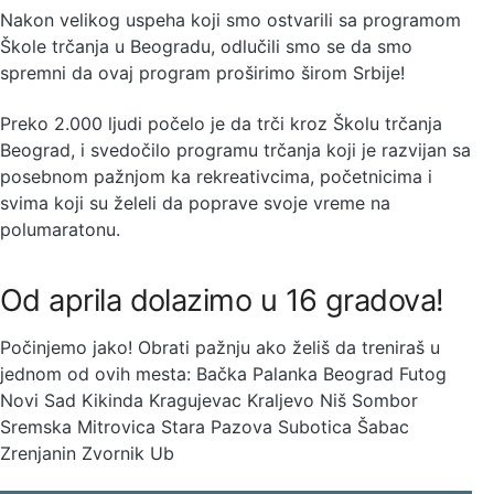
Nakon velikog uspeha koji smo ostvarili sa programom
Škole trčanja u Beogradu, odlučili smo se da smo
spremni da ovaj program proširimo širom Srbije!
Preko 2.000 ljudi počelo je da trči kroz Školu trčanja
Beograd, i svedočilo programu trčanja koji je razvijan sa
posebnom pažnjom ka rekreativcima, početnicima i
svima koji su želeli da poprave svoje vreme na
polumaratonu.
Od aprila dolazimo u 16 gradova!
Počinjemo jako! Obrati pažnju ako želiš da treniraš u
jednom od ovih mesta: Bačka Palanka Beograd Futog
Novi Sad Kikinda Kragujevac Kraljevo Niš Sombor
Sremska Mitrovica Stara Pazova Subotica Šabac
Zrenjanin Zvornik Ub