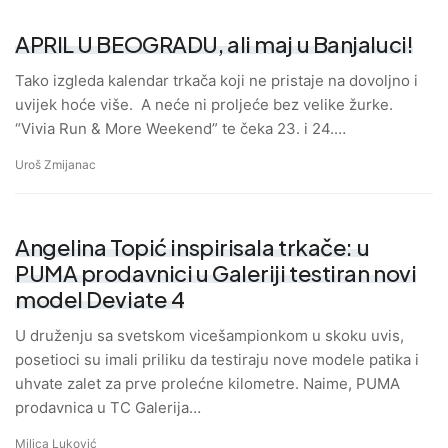
APRIL U BEOGRADU, ali maj u Banjaluci!
Tako izgleda kalendar trkača koji ne pristaje na dovoljno i
uvijek hoće više. A neće ni proljeće bez velike žurke.
“Vivia Run & More Weekend” te čeka 23. i 24.…
Uroš Zmijanac
Angelina Topić inspirisala trkače: u
PUMA prodavnici u Galeriji testiran novi
model Deviate 4
U druženju sa svetskom vicešampionkom u skoku uvis,
posetioci su imali priliku da testiraju nove modele patika i
uhvate zalet za prve prolećne kilometre. Naime, PUMA
prodavnica u TC Galerija…
Milica Luković