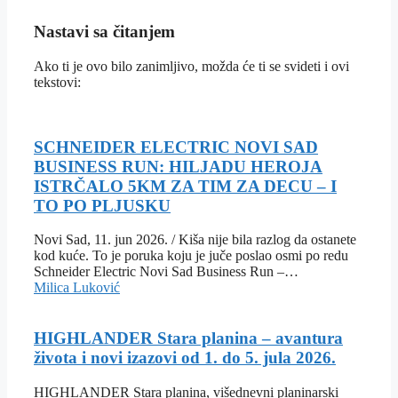
Nastavi sa čitanjem
Ako ti je ovo bilo zanimljivo, možda će ti se svideti i ovi
tekstovi:
SCHNEIDER ELECTRIC NOVI SAD
BUSINESS RUN: HILJADU HEROJA
ISTRČALO 5KM ZA TIM ZA DECU – I
TO PO PLJUSKU
Novi Sad, 11. jun 2026. / Kiša nije bila razlog da ostanete
kod kuće. To je poruka koju je juče poslao osmi po redu
Schneider Electric Novi Sad Business Run –…
Milica Luković
HIGHLANDER Stara planina – avantura
života i novi izazovi od 1. do 5. jula 2026.
HIGHLANDER Stara planina, višednevni planinarski