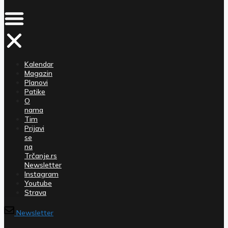
Kalendar
Magazin
Planovi
Patike
O
nama
Tim
Prijavi
se
na
Trčanje.rs
Newsletter
Instagram
Youtube
Strava
Newsletter