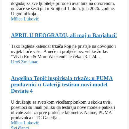
događaj za sve ljubitelje prirode i avantura na otvorenom,
održaće se šesti put u Srbiji od 1. do 5. jula 2026. godine.
U godini koja…
Milica Luković
APRIL U BEOGRADU, ali maj u Banjaluci!
Tako izgleda kalendar trkača koji ne pristaje na dovoljno i
uvijek hoće više. A neće ni proljeće bez velike žurke.
“Vivia Run & More Weekend” te čeka 23. i 24.…
Uroš Zmijanac
Angelina Topić inspirisala trkače: u PUMA
prodavnici u Galeriji testiran novi model
Deviate 4
U druženju sa svetskom vicešampionkom u skoku uvis,
posetioci su imali priliku da testiraju nove modele patika i
uhvate zalet za prve prolećne kilometre. Naime, PUMA
prodavnica u TC Galerija…
Milica Luković
Svi članci