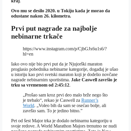
kraj
.
Ovo mu se desilo 2020. u Tokiju kada je morao da
odustane nakon 26. kilometra.
Prvi put nagrade za najbolje
nebinarne trkače
https://www.instagram.com/p/CjbGJx6u1s6/?
hl=en
Iako ovo nije bio prvi put da je Njujorški maraton
proglasio pobednika nebinarne kategorije, događaj je ušao
u istoriju kao prvi svetski maraton koji je dodelio novčane
nagrade nebinarnim sportistima.
Jake Caswell završio je
trku sa vremenom od 2:45:12
.
„Prošao sam kroz prvi deo malo brže nego što
je trebalo“, rekao je Caswell za
Runner’s
World
. „Voleo bih da sam se osećao bolje, ali
završio sam. To je jedino bitno.”
Pet od šest Major trka je dodalo nebinarnu kategoriju u
svoje redove. A World Marathon Majors trenutno ne nudi