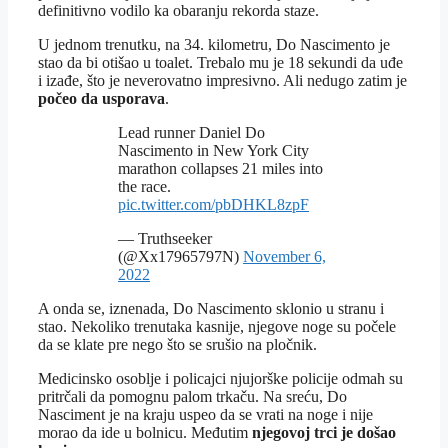
definitivno vodilo ka obaranju rekorda staze.
U jednom trenutku, na 34. kilometru, Do Nascimento je
stao da bi otišao u toalet. Trebalo mu je 18 sekundi da uđe
i izađe, što je neverovatno impresivno. Ali nedugo zatim je
počeo da usporava
.
Lead runner Daniel Do
Nascimento in New York City
marathon collapses 21 miles into
the race.
pic.twitter.com/pbDHKL8zpF
— Truthseeker
(@Xx17965797N)
November 6,
2022
A onda se, iznenada, Do Nascimento sklonio u stranu i
stao. Nekoliko trenutaka kasnije, njegove noge su počele
da se klate pre nego što se srušio na pločnik.
Medicinsko osoblje i policajci njujorške policije odmah su
pritrčali da pomognu palom trkaču. Na sreću, Do
Nasciment je na kraju uspeo da se vrati na noge i nije
morao da ide u bolnicu. Međutim
njegovoj trci je došao