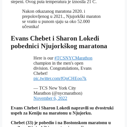
stepeni. Ovog puta temperatura je iznosila 21 C.
Nakon otkazanog maratona 2020. i
prepolovljenog u 2021., Njujorkški maraton
se vratio u punom sjaju sa oko 52.000
učesnika!
Evans Chebet i Sharon Lokedi
pobednici Njujorkškog maratona
Here is our
#TCSNYCMarathon
champion in the men's open
division. Congratulations, Evans
Chebet!
pic.twitter.com/fQnCHEoo7k
— TCS New York City
Marathon (@nycmarathon)
November 6, 2022
Evans Chebet i Sharon Lokedi napravili su dvostruki
uspeh za Keniju na maratonu u Njujorku.
Chebet (33) je pobedio i na Bostonskom maratonu u