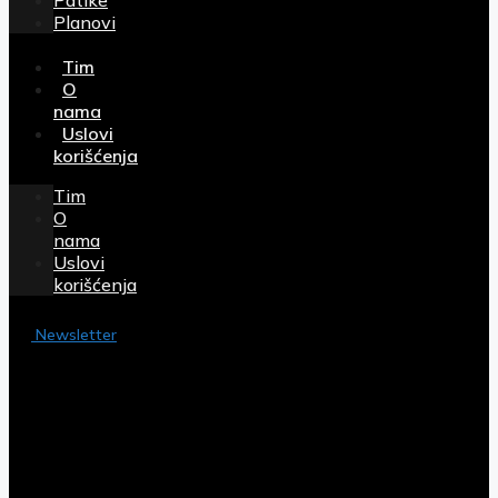
Planovi
Tim
O
nama
Uslovi
korišćenja
Tim
O
nama
Uslovi
korišćenja
Newsletter