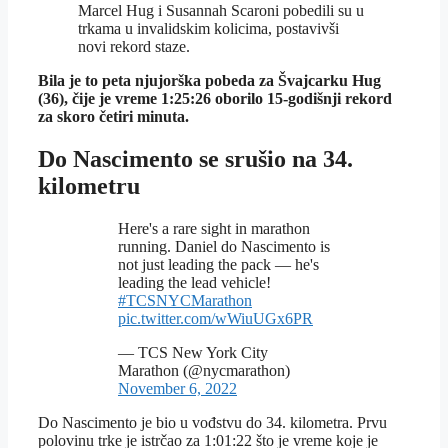
Marcel Hug i Susannah Scaroni pobedili su u
trkama u invalidskim kolicima, postavivši
novi rekord staze.
Bila je to peta njujorška pobeda za Švajcarku Hug
(36), čije je vreme 1:25:26 oborilo 15-godišnji rekord
za skoro četiri minuta.
Do Nascimento se srušio na 34.
kilometru
Here's a rare sight in marathon
running. Daniel do Nascimento is
not just leading the pack — he's
leading the lead vehicle!
#TCSNYCMarathon
pic.twitter.com/wWiuUGx6PR
— TCS New York City
Marathon (@nycmarathon)
November 6, 2022
Do Nascimento je bio u vođstvu do 34. kilometra. Prvu
polovinu trke je istrčao za 1:01:22 što je vreme koje je