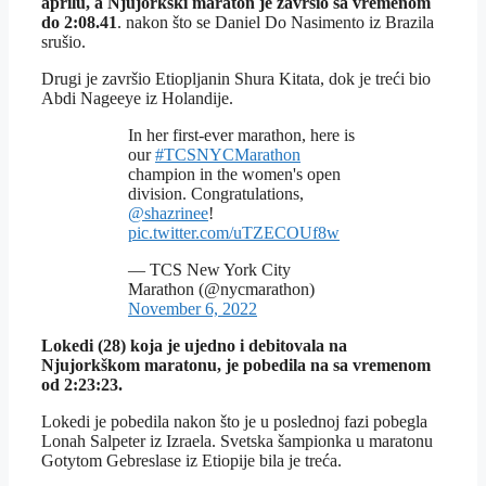
aprilu, a Njujorkški maraton je završio sa vremenom
do 2:08.41
. nakon što se Daniel Do Nasimento iz Brazila
srušio.
Drugi je završio Etiopljanin Shura Kitata, dok je treći bio
Abdi Nageeye iz Holandije.
In her first-ever marathon, here is
our
#TCSNYCMarathon
champion in the women's open
division. Congratulations,
@shazrinee
!
pic.twitter.com/uTZECOUf8w
— TCS New York City
Marathon (@nycmarathon)
November 6, 2022
Lokedi (28) koja je ujedno i debitovala na
Njujorkškom maratonu, je pobedila na sa vremenom
od 2:23:23.
Lokedi je pobedila nakon što je u poslednoj fazi pobegla
Lonah Salpeter iz Izraela. Svetska šampionka u maratonu
Gotytom Gebreslase iz Etiopije bila je treća.