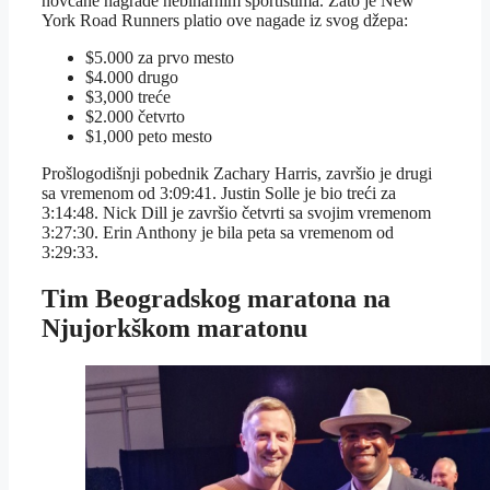
novčane nagrade nebinarnim sportistima. Zato je New
York Road Runners platio ove nagade iz svog džepa:
$5.000 za prvo mesto
$4.000 drugo
$3,000 treće
$2.000 četvrto
$1,000 peto mesto
Prošlogodišnji pobednik Zachary Harris, završio je drugi
sa vremenom od 3:09:41. Justin Solle je bio treći za
3:14:48. Nick Dill je završio četvrti sa svojim vremenom
3:27:30. Erin Anthony je bila peta sa vremenom od
3:29:33.
Tim Beogradskog maratona na
Njujorkškom maratonu