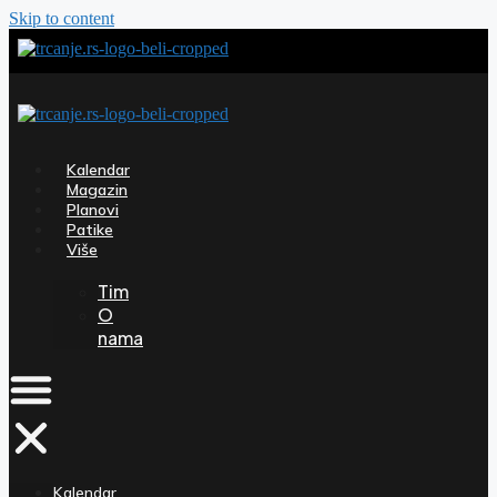
Skip to content
Kalendar
Magazin
Planovi
Patike
Više
Tim
O
nama
Kalendar