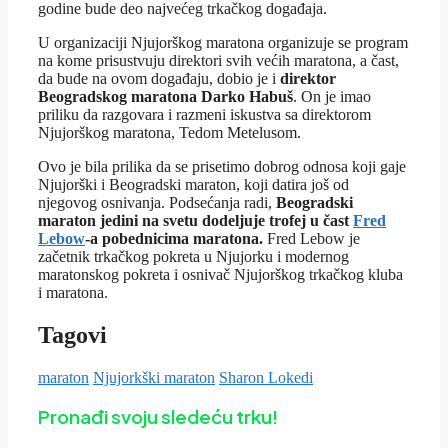
godine bude deo najvećeg trkačkog događaja.
U organizaciji Njujorškog maratona organizuje se program
na kome prisustvuju direktori svih većih maratona, a čast,
da bude na ovom događaju, dobio je i
direktor
Beogradskog maratona Darko Habuš
. On je imao
priliku da razgovara i razmeni iskustva sa direktorom
Njujorškog maratona, Tedom Metelusom.
Ovo je bila prilika da se prisetimo dobrog odnosa koji gaje
Njujorški i Beogradski maraton, koji datira još od
njegovog osnivanja. Podsećanja radi,
Beogradski
maraton jedini na svetu dodeljuje trofej u čast
Fred
Lebow
-a pobednicima maratona.
Fred Lebow je
začetnik trkačkog pokreta u Njujorku i modernog
maratonskog pokreta i osnivač Njujorškog trkačkog kluba
i maratona.
Tagovi
maraton
Njujorkški maraton
Sharon Lokedi
Pronađi svoju sledeću trku!