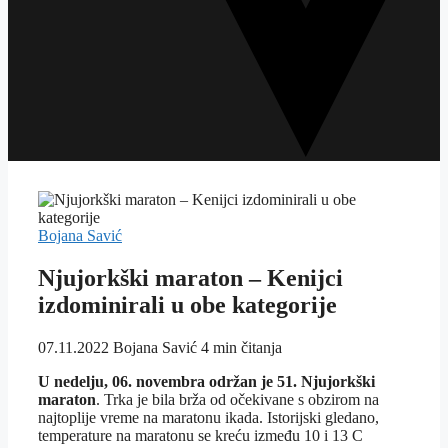
Bojana Savić
Njujorkški maraton – Kenijci
izdominirali u obe kategorije
07.11.2022
Bojana Savić
4 min čitanja
U nedelju, 06. novembra održan je 51. Njujorkški
maraton
. Trka je bila brža od očekivane s obzirom na
najtoplije vreme na maratonu ikada. Istorijski gledano,
temperature na maratonu se kreću između 10 i 13 C