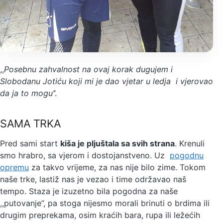
,,
Posebnu zahvalnost na ovaj korak dugujem i
Slobodanu Jotiću koji mi je dao vjetar u ledja i vjerovao
da ja to mogu’
’.
SAMA TRKA
Pred sami start
kiša je pljuštala sa svih strana
. Krenuli
smo hrabro, sa vjerom i dostojanstveno. Uz
pogodnu
opremu
za takvo vrijeme, za nas nije bilo zime. Tokom
naše trke, lastiž nas je vezao i time održavao naš
tempo. Staza je izuzetno bila pogodna za naše
,,putovanje’’, pa stoga nijesmo morali brinuti o brdima ili
drugim preprekama, osim kraćih bara, rupa ili ležećih