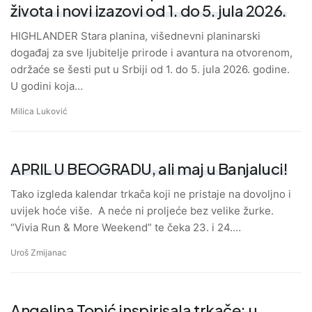
života i novi izazovi od 1. do 5. jula 2026.
HIGHLANDER Stara planina, višednevni planinarski
događaj za sve ljubitelje prirode i avantura na otvorenom,
održaće se šesti put u Srbiji od 1. do 5. jula 2026. godine.
U godini koja…
Milica Luković
APRIL U BEOGRADU, ali maj u Banjaluci!
Tako izgleda kalendar trkača koji ne pristaje na dovoljno i
uvijek hoće više. A neće ni proljeće bez velike žurke.
“Vivia Run & More Weekend” te čeka 23. i 24.…
Uroš Zmijanac
Angelina Topić inspirisala trkače: u