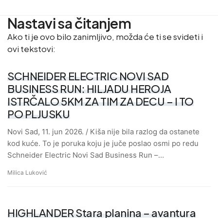
Nastavi sa čitanjem
Ako ti je ovo bilo zanimljivo, možda će ti se svideti i
ovi tekstovi:
SCHNEIDER ELECTRIC NOVI SAD
BUSINESS RUN: HILJADU HEROJA
ISTRČALO 5KM ZA TIM ZA DECU – I TO
PO PLJUSKU
Novi Sad, 11. jun 2026. / Kiša nije bila razlog da ostanete
kod kuće. To je poruka koju je juče poslao osmi po redu
Schneider Electric Novi Sad Business Run –…
Milica Luković
HIGHLANDER Stara planina – avantura