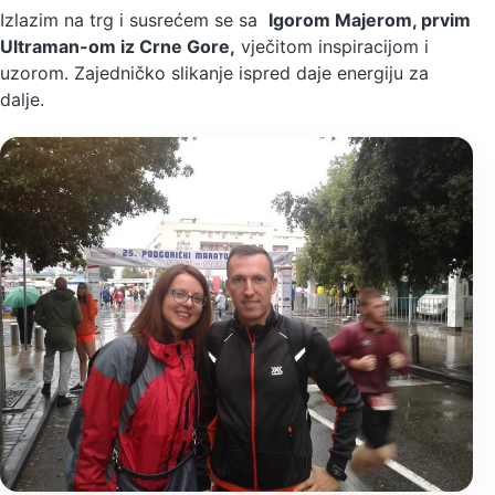
Izlazim na trg i susrećem se sa
Igorom Majerom, prvim
Ultraman-om iz Crne Gore,
vječitom inspiracijom i
uzorom. Zajedničko slikanje ispred daje energiju za
dalje.