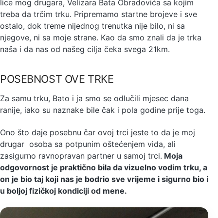
lice mog drugara, Velizara Bata Obradovića sa kojim
treba da trčim trku. Pripremamo startne brojeve i sve
ostalo, dok treme nijednog trenutka nije bilo, ni sa
njegove, ni sa moje strane. Kao da smo znali da je trka
naša i da nas od našeg cilja čeka svega 21km.
POSEBNOST OVE TRKE
Za samu trku, Bato i ja smo se odlučili mjesec dana
ranije, iako su naznake bile čak i pola godine prije toga.
Ono što daje posebnu čar ovoj trci jeste to da je moj
drugar osoba sa potpunim oštećenjem vida, ali
zasigurno ravnopravan partner u samoj trci.
Moja
odgovornost je praktično bila da vizuelno vodim trku, a
on je bio taj koji nas je bodrio sve vrijeme i sigurno bio i
u boljoj fizičkoj kondiciji od mene.