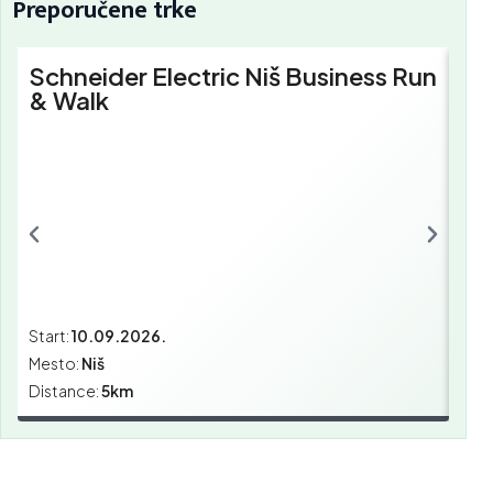
Preporučene trke
Schneider Electric Niš Business Run
Sc
& Walk
Bu
Start:
10.09.2026.
Star
Mesto:
Niš
Mes
Distance:
5km
Dist