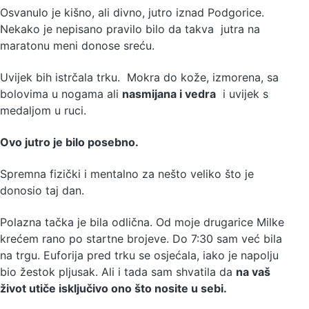
Osvanulo je kišno, ali divno, jutro iznad Podgorice.
Nekako je nepisano pravilo bilo da takva jutra na
maratonu meni donose sreću.
Uvijek bih istrčala trku. Mokra do kože, izmorena, sa
bolovima u nogama ali
nasmijana i vedra
i uvijek s
medaljom u ruci.
Ovo jutro je bilo posebno.
Spremna fizički i mentalno za nešto veliko što je
donosio taj dan.
Polazna tačka je bila odlična. Od moje drugarice Milke
krećem rano po startne brojeve. Do 7:30 sam već bila
na trgu. Euforija pred trku se osjećala, iako je napolju
bio žestok pljusak. Ali i tada sam shvatila da
na vaš
život utiče isključivo ono što nosite u sebi.