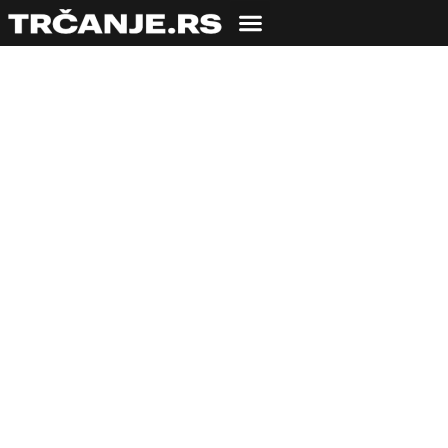
NEMA ZIDA KOJI
NEĆEMO
PRESKOčITI NITI
TRKE KOJU NEĆEMO
ISTRčATI!
13.11.2018
Julka Nina Dulović
4 min čitanja