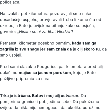
policajaca.
Na svakih pet kilometara pozdravljali smo naše
dosadašnje uspjehe, provjeravali treba li kome šta od
okrepe, a Bato je uvijek na pitanje kako se osjeća,
govorio:
,,Nisam se ni zadiha’, Nindža’’!
Petnaesti kilometar posebno pamtim,
kada sam ga
zagrlila iz sve snage jer sam znala da je cilj skoro tu
, da
smo uspjeli.
Pred sami ulazak u Podgoricu, par kilometara pred cilj
oblačimo
majice sa jasnom porukom
, koje je Bato
pažljivo pripremio za nas:
Trka je istrčana. Batov i moj cilj ostvaren.
Da
pomjerimo granice i pobijedimo sebe. Da pokažemo
svijetu da ništa nije nemoguće i da, ukoliko udružimo