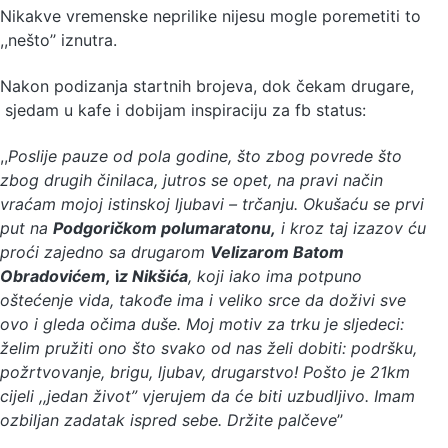
Nikakve vremenske neprilike nijesu mogle poremetiti to
,,nešto’’ iznutra.
Nakon podizanja startnih brojeva, dok čekam drugare,
sjedam u kafe i dobijam inspiraciju za fb status:
,,
Poslije pauze od pola godine, što zbog povrede što
zbog drugih činilaca, jutros se opet, na pravi način
vraćam mojoj istinskoj ljubavi – trčanju. Okušaću se prvi
put na
Podgoričkom polumaratonu,
i kroz taj izazov ću
proći zajedno sa drugarom
Velizarom Batom
Obradovićem,
i
z Nikšića
, koji iako ima potpuno
oštećenje vida, takođe ima i veliko srce da doživi sve
ovo i gleda očima duše. Moj motiv za trku je sljedeci:
želim pružiti ono što svako od nas želi dobiti: podršku,
požrtvovanje, brigu, ljubav, drugarstvo! Pošto je 21km
cijeli ,,jedan život” vjerujem da će biti uzbudljivo. Imam
ozbiljan zadatak ispred sebe. Držite palčeve
’’