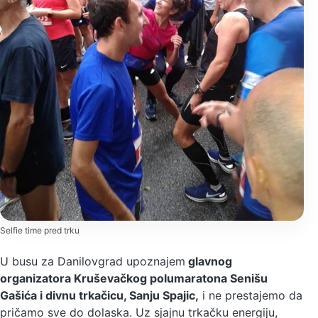
Selfie time pred trku
U busu za Danilovgrad upoznajem
glavnog
organizatora Kruševačkog polumaratona Senišu
Gašića i divnu trkačicu, Sanju Spajic,
i ne prestajemo da
pričamo sve do dolaska. Uz sjajnu trkačku energiju,