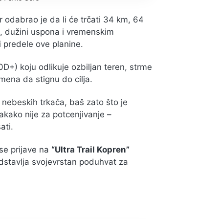
r odabrao je da li će trčati 34 km, 64
na, dužini uspona i vremenskim
i predele ove planine.
0D+) koju odlikuje ozbiljan teren, strme
mena da stignu do cilja.
nebeskih trkača, baš zato što je
svakako nije za potcenjivanje –
ati.
 se prijave na
“Ultra Trail Kopren”
edstavlja svojevrstan poduhvat za