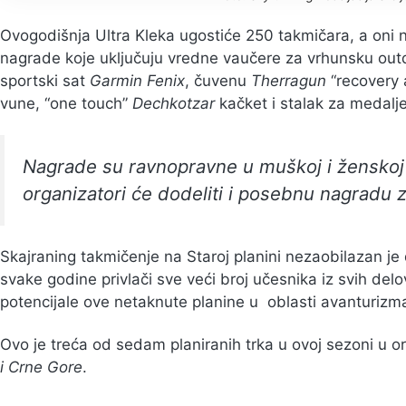
Ovogodišnja Ultra Kleka ugostiće 250 takmičara, a oni n
nagrade koje uključuju vredne vaučere za vrhunsku ou
sportski sat
Garmin Fenix
, čuvenu
Therragun
“recovery 
vune, “one touch”
Dechkotzar
kačket i stalak za medalje
Nagrade su ravnopravne u muškoj i ženskoj 
organizatori će dodeliti i posebnu nagradu
Skajraning takmičenje na Staroj planini nezaobilazan je 
svake godine privlači sve veći broj učesnika iz svih de
potencijale ove netaknute planine u oblasti avanturizm
Ovo je treća od sedam planiranih trka u ovoj sezoni u or
i Crne Gore
.