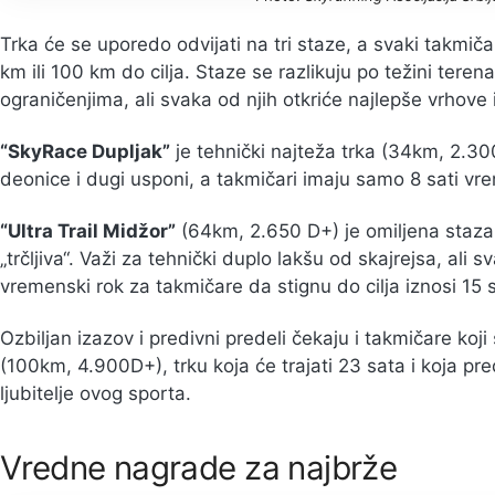
Trka će se uporedo odvijati na tri staze, a svaki takmiča
km ili 100 km do cilja. Staze se razlikuju po težini tere
ograničenjima, ali svaka od njih otkriće najlepše vrhove 
“SkyRace Dupljak”
je tehnički najteža trka (34km, 2.30
deonice i dugi usponi, a takmičari imaju samo 8 sati vre
“Ultra Trail Midžor”
(64km, 2.650 D+) je omiljena staza 
„trčljiva“. Važi za tehnički duplo lakšu od skajrejsa, ali 
vremenski rok za takmičare da stignu do cilja iznosi 15 s
Ozbiljan izazov i predivni predeli čekaju i takmičare koji
(100km, 4.900D+), trku koja će trajati 23 sata i koja pr
ljubitelje ovog sporta.
Vredne nagrade za najbrže