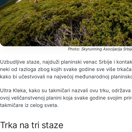
Photo:
Skyrunning Asocijacija Srbi
Uzbudljive staze, najduži planinski venac Srbije i kon
neki od razloga zbog kojih svake godine sve više trkača 
kako bi učestvovali na najvećoj međunarodnoj planinskoj tr
Ultra Kleka, kako su takmičari nazvali ovu trku, održava
ovoj veličanstvenoj planini koja svake godine svojim pr
takmičare iz celog sveta.
Trka na tri staze