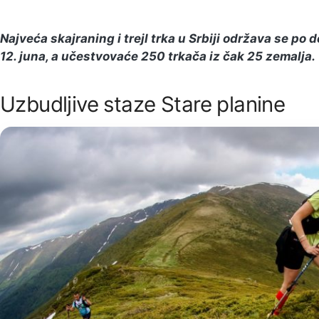
Najveća skajraning i trejl trka u Srbiji održava se po 
12. juna, a učestvovaće 250 trkača iz čak 25 zemalja.
Uzbudljive staze Stare planine