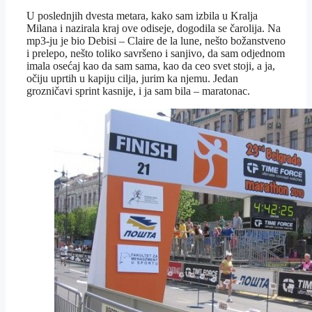
U poslednjih dvesta metara, kako sam izbila u Kralja
Milana i nazirala kraj ove odiseje, dogodila se čarolija. Na
mp3-ju je bio Debisi – Claire de la lune, nešto božanstveno
i prelepo, nešto toliko savršeno i sanjivo, da sam odjednom
imala osećaj kao da sam sama, kao da ceo svet stoji, a ja,
očiju uprtih u kapiju cilja, jurim ka njemu. Jedan
grozničavi sprint kasnije, i ja sam bila – maratonac.