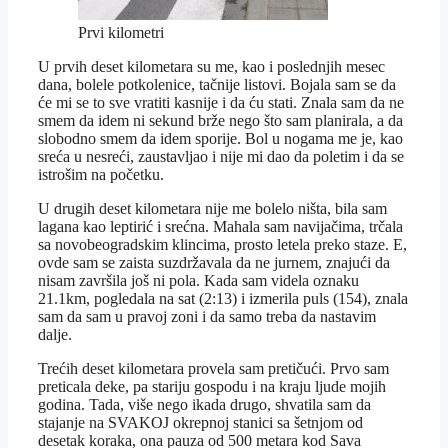
Prvi kilometri
U prvih deset kilometara su me, kao i poslednjih mesec
dana, bolele potkolenice, tačnije listovi. Bojala sam se da
će mi se to sve vratiti kasnije i da ću stati. Znala sam da ne
smem da idem ni sekund brže nego što sam planirala, a da
slobodno smem da idem sporije. Bol u nogama me je, kao
sreća u nesreći, zaustavljao i nije mi dao da poletim i da se
istrošim na početku.
U drugih deset kilometara nije me bolelo ništa, bila sam
lagana kao leptirić i srećna. Mahala sam navijačima, trčala
sa novobeogradskim klincima, prosto letela preko staze. E,
ovde sam se zaista suzdržavala da ne jurnem, znajući da
nisam završila još ni pola. Kada sam videla oznaku
21.1km, pogledala na sat (2:13) i izmerila puls (154), znala
sam da sam u pravoj zoni i da samo treba da nastavim
dalje.
Trećih deset kilometara provela sam pretičući. Prvo sam
preticala deke, pa stariju gospodu i na kraju ljude mojih
godina. Tada, više nego ikada drugo, shvatila sam da
stajanje na SVAKOJ okrepnoj stanici sa šetnjom od
desetak koraka, ona pauza od 500 metara kod Sava