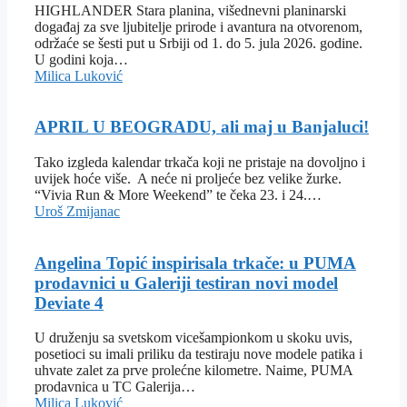
HIGHLANDER Stara planina, višednevni planinarski
događaj za sve ljubitelje prirode i avantura na otvorenom,
održaće se šesti put u Srbiji od 1. do 5. jula 2026. godine.
U godini koja…
Milica Luković
APRIL U BEOGRADU, ali maj u Banjaluci!
Tako izgleda kalendar trkača koji ne pristaje na dovoljno i
uvijek hoće više. A neće ni proljeće bez velike žurke.
“Vivia Run & More Weekend” te čeka 23. i 24.…
Uroš Zmijanac
Angelina Topić inspirisala trkače: u PUMA
prodavnici u Galeriji testiran novi model
Deviate 4
U druženju sa svetskom vicešampionkom u skoku uvis,
posetioci su imali priliku da testiraju nove modele patika i
uhvate zalet za prve prolećne kilometre. Naime, PUMA
prodavnica u TC Galerija…
Milica Luković