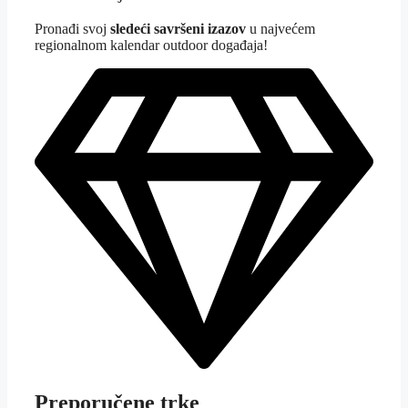
Pron
ađi svoj
sledeći savršeni izazov
u najvećem
regionalnom kalendar outdoor događaja!
Preporučene trke