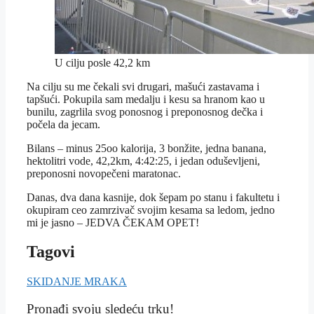
U cilju posle 42,2 km
Na cilju su me čekali svi drugari, mašući zastavama i
tapšući. Pokupila sam medalju i kesu sa hranom kao u
bunilu, zagrlila svog ponosnog i preponosnog dečka i
počela da jecam.
Bilans – minus 25oo kalorija, 3 bonžite, jedna banana,
hektolitri vode, 42,2km, 4:42:25, i jedan oduševljeni,
preponosni novopečeni maratonac.
Danas, dva dana kasnije, dok šepam po stanu i fakultetu i
okupiram ceo zamrzivač svojim kesama sa ledom, jedno
mi je jasno – JEDVA ČEKAM OPET!
Tagovi
SKIDANJE MRAKA
Pronađi svoju sledeću trku!