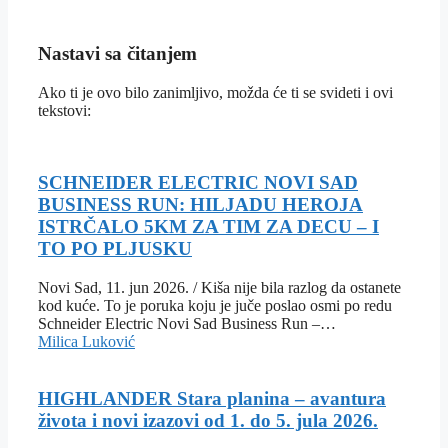
Nastavi sa čitanjem
Ako ti je ovo bilo zanimljivo, možda će ti se svideti i ovi
tekstovi:
SCHNEIDER ELECTRIC NOVI SAD
BUSINESS RUN: HILJADU HEROJA
ISTRČALO 5KM ZA TIM ZA DECU – I
TO PO PLJUSKU
Novi Sad, 11. jun 2026. / Kiša nije bila razlog da ostanete
kod kuće. To je poruka koju je juče poslao osmi po redu
Schneider Electric Novi Sad Business Run –…
Milica Luković
HIGHLANDER Stara planina – avantura
života i novi izazovi od 1. do 5. jula 2026.