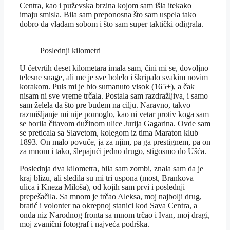
Centra, kao i puževska brzina kojom sam išla itekako
imaju smisla. Bila sam preponosna što sam uspela tako
dobro da vladam sobom i što sam super taktički odigrala.
Poslednji kilometri
U četvrtih deset kilometara imala sam, čini mi se, dovoljno
telesne snage, ali me je sve bolelo i škripalo svakim novim
korakom. Puls mi je bio sumanuto visok (165+), a čak
nisam ni sve vreme trčala. Postala sam razdražljiva, i samo
sam želela da što pre budem na cilju. Naravno, takvo
razmišljanje mi nije pomoglo, kao ni vetar protiv koga sam
se borila čitavom dužinom ulice Jurija Gagarina. Ovde sam
se preticala sa Slavetom, kolegom iz tima Maraton klub
1893. On malo povuče, ja za njim, pa ga prestignem, pa on
za mnom i tako, šlepajući jedno drugo, stigosmo do Ušća.
Poslednja dva kilometra, bila sam zombi, znala sam da je
kraj blizu, ali sledila su mi tri uspona (most, Brankova
ulica i Kneza Miloša), od kojih sam prvi i poslednji
prepešačila. Sa mnom je trčao Aleksa, moj najbolji drug,
bratić i volonter na okrepnoj stanici kod Sava Centra, a
onda niz Narodnog fronta sa mnom trčao i Ivan, moj dragi,
moj zvanični fotograf i najveća podrška.