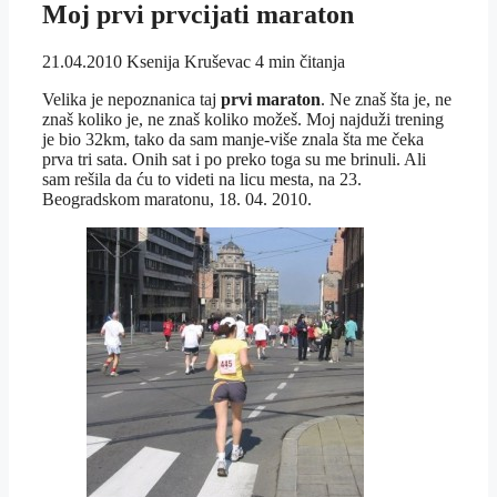
Moj prvi prvcijati maraton
21.04.2010
Ksenija Kruševac
4 min čitanja
Velika je nepoznanica taj
prvi maraton
. Ne znaš šta je, ne
znaš koliko je, ne znaš koliko možeš. Moj najduži trening
je bio 32km, tako da sam manje-više znala šta me čeka
prva tri sata. Onih sat i po preko toga su me brinuli. Ali
sam rešila da ću to videti na licu mesta, na 23.
Beogradskom maratonu, 18. 04. 2010.