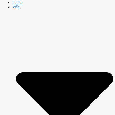
Patike
Više