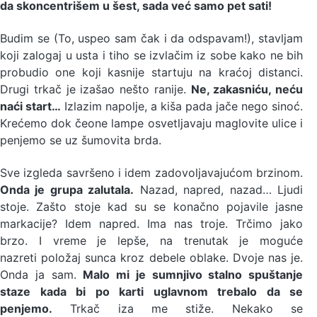
da skoncentrišem u šest, sada već samo pet sati!
Budim se (To, uspeo sam čak i da odspavam!), stavljam
koji zalogaj u usta i tiho se izvlačim iz sobe kako ne bih
probudio one koji kasnije startuju na kraćoj distanci.
Drugi trkač je izašao nešto ranije.
Ne, zakasniću, neću
naći start…
Izlazim napolje, a kiša pada jače nego sinoć.
Krećemo dok čeone lampe osvetljavaju maglovite ulice i
penjemo se uz šumovita brda.
Sve izgleda savršeno i idem zadovoljavajućom brzinom.
Onda je grupa zalutala.
Nazad, napred, nazad… Ljudi
stoje. Zašto stoje kad su se konačno pojavile jasne
markacije? Idem napred. Ima nas troje. Trčimo jako
brzo. I vreme je lepše, na trenutak je moguće
nazreti položaj sunca kroz debele oblake. Dvoje nas je.
Onda ja sam.
Malo mi je sumnjivo stalno spuštanje
staze kada bi po karti uglavnom trebalo da se
penjemo.
Trkač iza me stiže. Nekako se