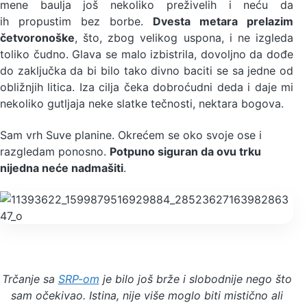
mene baulja još nekoliko preživelih i neću da
ih propustim bez borbe.
Dvesta metara prelazim
četvoronoške
, što, zbog velikog uspona, i ne izgleda
toliko čudno. Glava se malo izbistrila, dovoljno da dođe
do zaključka da bi bilo tako divno baciti se sa jedne od
obližnjih litica. Iza cilja čeka dobroćudni deda i daje mi
nekoliko gutljaja neke slatke tečnosti, nektara bogova.
Sam vrh Suve planine. Okrećem se oko svoje ose i
razgledam ponosno.
Potpuno siguran da ovu trku
nijedna neće nadmašiti
.
Trčanje sa
SRP-om
je bilo još brže i slobodnije nego što
sam očekivao. Istina, nije više moglo biti mistično ali