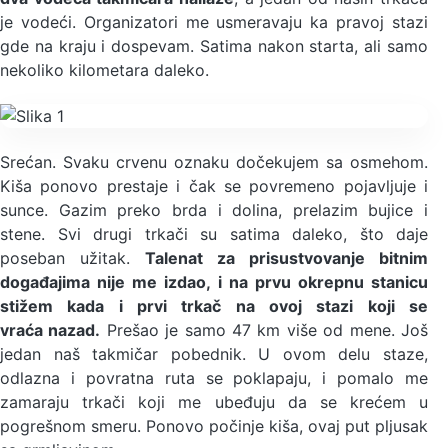
je vodeći. Organizatori me usmeravaju ka pravoj stazi
gde na kraju i dospevam. Satima nakon starta, ali samo
nekoliko kilometara daleko.
Srećan. Svaku crvenu oznaku dočekujem sa osmehom.
Kiša ponovo prestaje i čak se povremeno pojavljuje i
sunce. Gazim preko brda i dolina, prelazim bujice i
stene. Svi drugi trkači su satima daleko, što daje
poseban užitak.
Talenat za prisustvovanje bitnim
događajima nije me izdao, i na prvu okrepnu stanicu
stižem kada i prvi trkač na ovoj stazi koji se
vraća nazad.
Prešao je samo 47 km više od mene. Još
jedan naš takmičar pobednik. U ovom delu staze,
odlazna i povratna ruta se poklapaju, i pomalo me
zamaraju trkači koji me ubeđuju da se krećem u
pogrešnom smeru. Ponovo počinje kiša, ovaj put pljusak