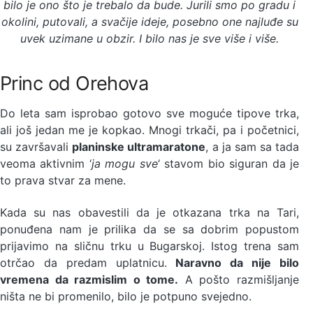
bilo je ono što je trebalo da bude. Jurili smo po gradu i
okolini, putovali, a svačije ideje, posebno one najluđe su
uvek uzimane u obzir. I bilo nas je sve više i više.
Princ od Orehova
Do leta sam isprobao gotovo sve moguće tipove trka,
ali još jedan me je kopkao. Mnogi trkači, pa i početnici,
su završavali
planinske ultramaratone
, a ja sam sa tada
veoma aktivnim ‘
ja mogu sve
‘ stavom bio siguran da je
to prava stvar za mene.
Kada su nas obavestili da je otkazana trka na Tari,
ponuđena nam je prilika da se sa dobrim popustom
prijavimo na sličnu trku u Bugarskoj. Istog trena sam
otrčao da predam uplatnicu.
Naravno da nije bilo
vremena da razmislim o tome.
A pošto razmišljanje
ništa ne bi promenilo, bilo je potpuno svejedno.