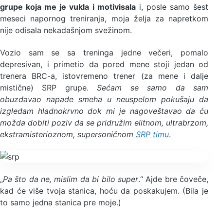
grupe koja me je vukla i motivisala
i, posle samo šest
meseci napornog treniranja, moja želja za napretkom
nije odisala nekadašnjom svežinom.
Vozio sam se sa treninga jedne večeri, pomalo
depresivan, i primetio da pored mene stoji jedan od
trenera BRC-a, istovremeno trener (za mene i dalje
mistične) SRP grupe.
Sećam se samo da sam
obuzdavao napade smeha u neuspelom pokušaju da
izgledam hladnokrvno dok mi je nagoveštavao da ću
možda dobiti poziv da se pridružim elitnom, ultrabrzom,
ekstramisterioznom, supersoničnom
SRP timu
.
„
Pa što da ne, mislim da bi bilo super
.“ Ajde bre čoveče,
kad će više tvoja stanica, hoću da poskakujem. (Bila je
to samo jedna stanica pre moje.)