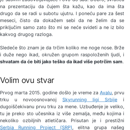
na prezentaciju da čujem šta kažu, kao da ima šta
drugo da se radi u subotu ujutru. I poneću pare za šest
meseci, čisto da dokažem sebi da ne želim da se
priključim samo zato što mi se neće svideti a ne iz bilo
kakvog drugog razloga.
Sledeće što znam je da trčim koliko me noge nose. Brže
i duže nego ikad, okružen grupom raspoloženih ljudi, i
shvatam da će biti jako teško da ikad više potrčim sam
.
Volim ovu stvar
Prvog marta 2015. godine došlo je vreme za
Avalu
, prvu
trku u novoosnovanoj
Skyrunning ligi Srbije
i
dugoiščekivanu prvu trku za mene. Uzbuđenje je veliko,
tu je preko sto učesnika iz više zemalja, među kojima i
nekoliko ozbiljnih atletičara. Prisutan je i prestižni
Serbia Running Project (SRP)
, elitna grupa našeg