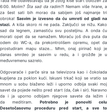
Tada me obaveštavaju da je zbog kiše start odložen za
6:00.
Molim? Šta sad da radim?!
Nemam više hrane, a
za šest sati bih morao da sabijem još najmanje tri
obroka!
Sasvim je izvesno da ću umreti od gladi na
stazi.
A kiša skoro ni ne pada. Zaključci se nižu. Kako
sad da legnem, zamastiću svu posteljinu. A onda ću
morati opet da se namažem. Moraću još dva puta da
odem do WC-a, da prekontrolišem opremu, opet da
prostudiram mapu staze… Mhm, onaj pirinač koji je
danas smrdeo je sasvim u redu, a i grožđe je u
međuvremenu sazrelo.
Odgovaraće i parče sira sa televizora kao i čokolada
kupljena za poklon kući. Iskusni trkač koji se vratio sa
mnom u sobu blaženo leži i uporno odbija svaki moj
savet da pojede nešto pred start (da, čak i sir). Naravno
da i ja uporno odbijam njegove savete da ležim i
da meditiram.
Potrebno je ponoviti celu
Desetočasovnu proceduru pred start, a sve to