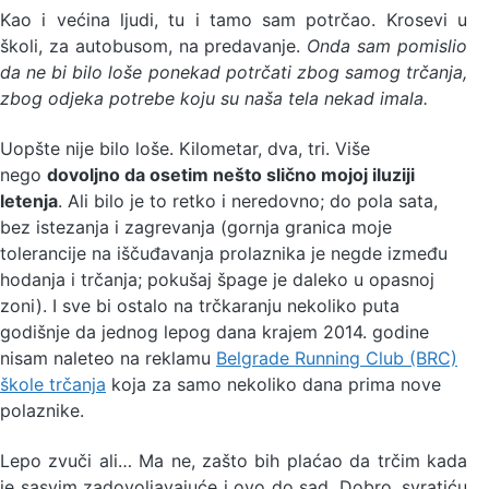
Kao i većina ljudi, tu i tamo sam potrčao. Krosevi u
školi, za autobusom, na predavanje.
Onda sam pomislio
da ne bi bilo loše ponekad potrčati zbog samog trčanja,
zbog odjeka potrebe koju su naša tela nekad imala.
Uopšte nije bilo loše. Kilometar, dva, tri. Više
nego
dovoljno da osetim nešto slično mojoj iluziji
letenja
. Ali bilo je to retko i neredovno; do pola sata,
bez istezanja i zagrevanja (gornja granica moje
tolerancije na iščuđavanja prolaznika je negde između
hodanja i trčanja; pokušaj špage je daleko u opasnoj
zoni). I sve bi ostalo na trčkaranju nekoliko puta
godišnje da jednog lepog dana krajem 2014. godine
nisam naleteo na reklamu
Belgrade Running Club (BRC)
škole trčanja
koja za samo nekoliko dana prima nove
polaznike.
Lepo zvuči ali… Ma ne, zašto bih plaćao da trčim kada
je sasvim zadovoljavajuće i ovo do sad. Dobro, svratiću