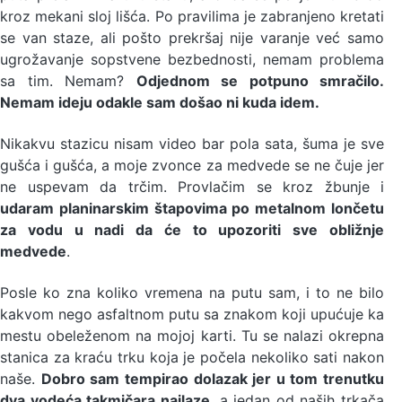
kroz mekani sloj lišća. Po pravilima je zabranjeno kretati
se van staze, ali pošto prekršaj nije varanje već samo
ugrožavanje sopstvene bezbednosti, nemam problema
sa tim. Nemam?
Odjednom se potpuno smračilo.
Nemam ideju odakle sam došao ni kuda idem.
Nikakvu stazicu nisam video bar pola sata, šuma je sve
gušća i gušća, a moje zvonce za medvede se ne čuje jer
ne uspevam da trčim. Provlačim se kroz žbunje i
udaram planinarskim štapovima po metalnom lončetu
za vodu u nadi da će to upozoriti sve obližnje
medvede
.
Posle ko zna koliko vremena na putu sam, i to ne bilo
kakvom nego asfaltnom putu sa znakom koji upućuje ka
mestu obeleženom na mojoj karti. Tu se nalazi okrepna
stanica za kraću trku koja je počela nekoliko sati nakon
naše.
Dobro sam tempirao dolazak jer u tom trenutku
dva vodeća takmičara nailaze
, a jedan od naših trkača