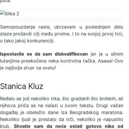
puta.
Samopouzdanje raste, ubrzavam u poslednjem delu
staze prošavši cilj među prvima. I to na svojoj prvoj trci,
u tako jakoj konkurenciji.
Ispostavilo se da sam diskvalifikovan
jer je u silnim
lutanjima preskočena neka kontrolna tačka. Aaaaa!
Ovo
je najbolja stvar na svetu!
Stanica Kluz
Ređalo se još nekoliko trka, što gradskih što brdskih, ali
njihova priča se ne nalazi u ovom tekstu. Drugi važan
događaj je obeležio dane iza Beogradskog maratona.
Nekoliko ljudi je prestalo da trči, nekoliko je napustilo
klub.
Shvatio sam da neće ostati gotovo niko od