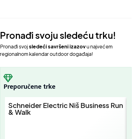
Pronađi svoju sledeću trku!
Pron
ađi svoj
sledeći savršeni izazov
u najvećem
regionalnom kalendar outdoor događaja!
Preporučene trke
Schneider Electric Niš Business Run
Sc
& Walk
Bu