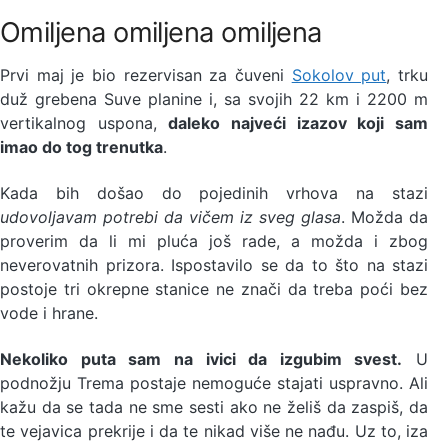
Omiljena omiljena omiljena
Prvi maj je bio rezervisan za čuveni
Sokolov put
, trku
duž grebena Suve planine i, sa svojih 22 km i 2200 m
vertikalnog uspona,
daleko najveći izazov koji sam
imao do tog trenutka
.
Kada bih došao do pojedinih vrhova na stazi
udovoljavam potrebi da vičem iz sveg glasa
. Možda da
proverim da li mi pluća još rade, a možda i zbog
neverovatnih prizora. Ispostavilo se da to što na stazi
postoje tri okrepne stanice ne znači da treba poći bez
vode i hrane.
Nekoliko puta sam na ivici da izgubim svest.
U
podnožju Trema postaje nemoguće stajati uspravno. Ali
kažu da se tada ne sme sesti ako ne želiš da zaspiš, da
te vejavica prekrije i da te nikad više ne nađu. Uz to, iza