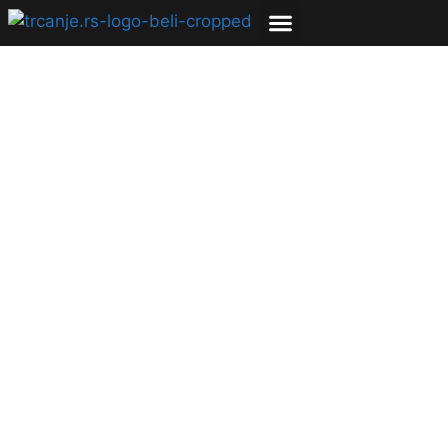
Kako savladati
letenje u tri lekcije
14.04.2016
Nikola Ilić
13 min čitanja