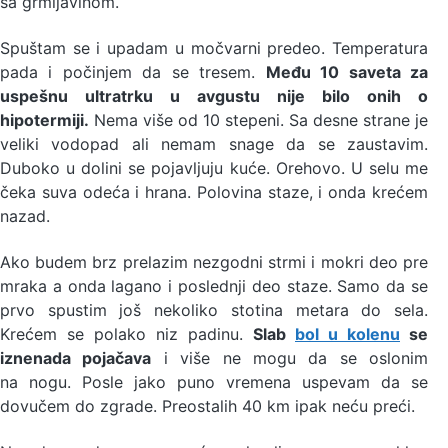
sa grmljavinom.
Spuštam se i upadam u močvarni predeo. Temperatura
pada i počinjem da se tresem.
Među 10 saveta za
uspešnu ultratrku u avgustu nije bilo onih o
hipotermiji.
Nema više od 10 stepeni. Sa desne strane je
veliki vodopad ali nemam snage da se zaustavim.
Duboko u dolini se pojavljuju kuće. Orehovo. U selu me
čeka suva odeća i hrana. Polovina staze, i onda krećem
nazad.
Ako budem brz prelazim nezgodni strmi i mokri deo pre
mraka a onda lagano i poslednji deo staze. Samo da se
prvo spustim još nekoliko stotina metara do sela.
Krećem se polako niz padinu.
Slab
bol u kolenu
se
iznenada pojačava
i više ne mogu da se oslonim
na nogu. Posle jako puno vremena uspevam da se
dovučem do zgrade. Preostalih 40 km ipak neću preći.