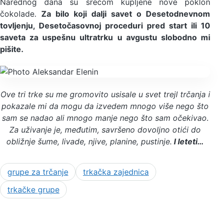
Narednog dana su srećom kupljene nove poklon
čokolade.
Za bilo koji dalji savet o Desetodnevnom
tovljenju, Desetočasovnoj proceduri pred start ili 10
saveta za uspešnu ultratrku u avgustu slobodno mi
pišite.
Ove tri trke su me gromovito usisale u svet trejl trčanja i
pokazale mi da mogu da izvedem mnogo više nego što
sam se nadao ali mnogo manje nego što sam očekivao.
Za uživanje je, međutim, savršeno dovoljno otići do
obližnje šume, livade, njive, planine, pustinje.
I leteti…
grupe za trčanje
trkačka zajednica
trkačke grupe