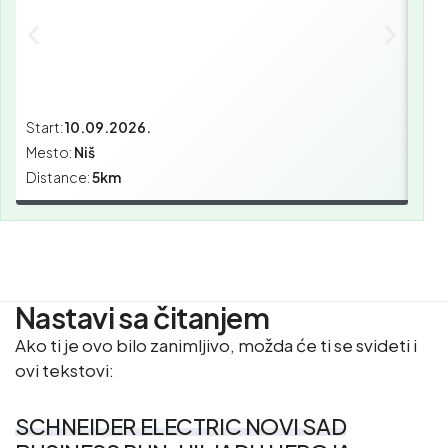
Start:
10.09.2026.
Star
Mesto:
Niš
Mes
Distance:
5km
Dist
Nastavi sa čitanjem
Ako ti je ovo bilo zanimljivo, možda će ti se svideti i
ovi tekstovi:
SCHNEIDER ELECTRIC NOVI SAD