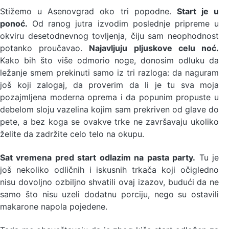
Stižemo u Asenovgrad oko tri popodne.
Start je u
ponoć.
Od ranog jutra izvodim poslednje pripreme u
okviru desetodnevnog tovljenja, čiju sam neophodnost
potanko proučavao.
Najavljuju pljuskove celu noć.
Kako bih što više odmorio noge, donosim odluku da
ležanje smem prekinuti samo iz tri razloga: da naguram
još koji zalogaj, da proverim da li je tu sva moja
pozajmljena moderna oprema i da popunim propuste u
debelom sloju vazelina kojim sam prekriven od glave do
pete, a bez koga se ovakve trke ne završavaju ukoliko
želite da zadržite celo telo na okupu.
Sat vremena pred start odlazim na pasta party.
Tu je
još nekoliko odličnih i iskusnih trkača koji očigledno
nisu dovoljno ozbiljno shvatili ovaj izazov, budući da ne
samo što nisu uzeli dodatnu porciju, nego su ostavili
makarone napola pojedene.