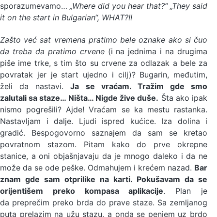
sporazumevamo…
„Where did you hear that?“ „They said
it on the start in Bulgarian“, WHAT?!!
Zašto već sat vremena pratimo bele oznake ako si čuo
da treba da pratimo crvene
(i na jednima i na drugima
piše ime trke, s tim što su crvene za odlazak a bele za
povratak jer je start ujedno i cilj)? Bugarin, međutim,
želi da nastavi.
Ja se vraćam. Tražim gde smo
zalutali sa staze… Ništa… Nigde žive duše.
Šta ako ipak
nismo pogrešili? Ajde! Vraćam se ka mestu rastanka.
Nastavljam i dalje. Ljudi ispred kućice. Iza dolina i
gradić. Bespogovorno saznajem da sam se kretao
povratnom stazom. Pitam kako do prve okrepne
stanice, a oni objašnjavaju da je mnogo daleko i da ne
može da se ode peške. Odmahujem i krećem nazad.
Bar
znam gde sam otprilike na karti. Pokušavam da se
orijentišem preko kompasa aplikacije
. Plan je
da preprečim preko brda do prave staze. Sa zemljanog
puta prelazim na užu stazu, a onda se penjem uz brdo