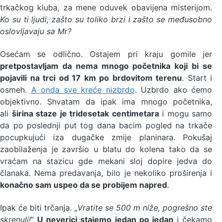
trkačkog kluba, za mene oduvek obavijena misterijom.
Ko su ti ljudi, zašto su toliko brzi i zašto se međusobno
oslovljavaju sa Mr?
Osećam se odlično. Ostajem pri kraju gomile jer
pretpostavljam da nema mnogo početnika koji bi se
pojavili na trci od 17 km po brdovitom terenu
. Start i
osmeh.
A onda sve kreće nizbrdo
. Uzbrdo ako ćemo
objektivno. Shvatam da ipak ima mnogo početnika,
ali
širina staze je tridesetak centimetara
i mogu samo
da po poslednji put tog dana bacim pogled na trkače
pocupkujući iza dugačke zmije planinara. Pokušaj
zaobilaženja je završio u blatu do kolena tako da se
vraćam na stazicu gde mekani sloj dopire jedva do
članaka. Nema predavanja, bilo je nekoliko proširenja i
konačno sam uspeo da se probijem napred
.
Ipak će biti trčanja. „
Vratite se 500 m niže, pogrešno ste
skrenuli!
“
U neverici stajemo jedan po jedan
i čekamo