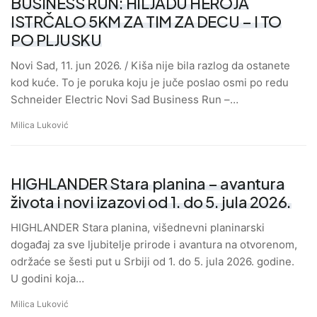
BUSINESS RUN: HILJADU HEROJA
ISTRČALO 5KM ZA TIM ZA DECU – I TO
PO PLJUSKU
Novi Sad, 11. jun 2026. / Kiša nije bila razlog da ostanete
kod kuće. To je poruka koju je juče poslao osmi po redu
Schneider Electric Novi Sad Business Run –…
Milica Luković
HIGHLANDER Stara planina – avantura
života i novi izazovi od 1. do 5. jula 2026.
HIGHLANDER Stara planina, višednevni planinarski
događaj za sve ljubitelje prirode i avantura na otvorenom,
održaće se šesti put u Srbiji od 1. do 5. jula 2026. godine.
U godini koja…
Milica Luković