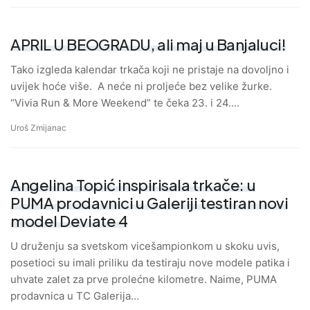
APRIL U BEOGRADU, ali maj u Banjaluci!
Tako izgleda kalendar trkača koji ne pristaje na dovoljno i
uvijek hoće više. A neće ni proljeće bez velike žurke.
“Vivia Run & More Weekend” te čeka 23. i 24.…
Uroš Zmijanac
Angelina Topić inspirisala trkače: u
PUMA prodavnici u Galeriji testiran novi
model Deviate 4
U druženju sa svetskom vicešampionkom u skoku uvis,
posetioci su imali priliku da testiraju nove modele patika i
uhvate zalet za prve prolećne kilometre. Naime, PUMA
prodavnica u TC Galerija…