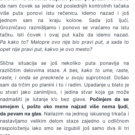
da nam čovek sa jedne od poslednjih kontrolnih tačaka
više puta ponovi istu rečenicu. Idemo nazad i još
jednom sam na kraju kolone. Sada još ljući.
Grozničavo razmišljamo i ponovo se vraćamo na istu
tačku. Isti čovek i ovaj put kaže da idemo nazad.
Pa kako to? Malopre ovo nije bio pravi put, a sada to
opet nije pravi put, kakvo je ovo mesto?
Slična situacija se još nekoliko puta ponavlja na
različitim delovima staze.
A bes, kako to ume, raste,
raste, i onda se preokreće u svoju suprotnost.
Došao
sam da trčim po planini i to i radim. Upadanje u blato je
u stvari jako zanimljivo, i jedina stvar koja ga može
nadmašiti je lutanje k’o bez glave.
Počinjem da se
smejem i, pošto oko mene najzad više nema ljudi,
da pevam na glas
. Nailazim na jednog iskusnog trkača i
nastavljamo velikim delom staze zajedno u odličnom
raspoloženju iako smo se izgubili još samo dva ili tri